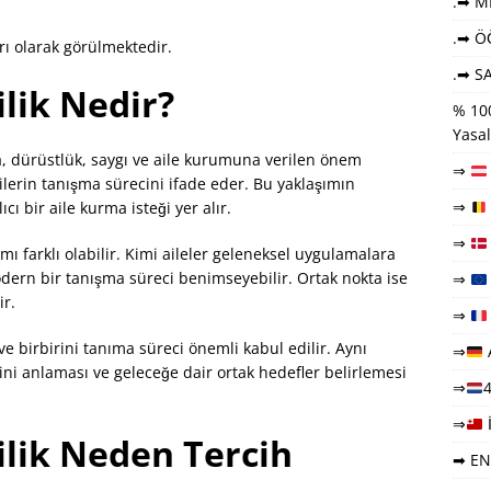
.➡ ME
.➡ Ö
arı olarak görülmektedir.
.➡ SA
ilik Nedir?
% 100
Yasal
ıza, dürüstlük, saygı ve aile kurumuna verilen önem
⇒
şilerin tanışma sürecini ifade eder. Bu yaklaşımın
⇒
ı bir aile kurma isteği yer alır.
⇒
ı farklı olabilir. Kimi aileler geleneksel uygulamalara
dern bir tanışma süreci benimseyebilir. Ortak nokta ise
⇒
ir.
⇒
e birbirini tanıma süreci önemli kabul edilir. Aynı
⇒
rini anlaması ve geleceğe dair ortak hedefler belirlemesi
⇒
4
⇒
lilik Neden Tercih
➡ EN