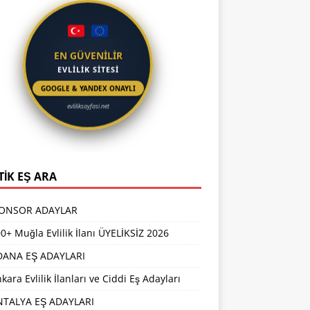
EN GÜVENİLİR
EVLİLİK SİTESİ
GOOGLE & YANDEX ONAYLI
evliliksayfasi.net
TİK EŞ ARA
PONSOR ADAYLAR
0+ Muğla Evlilik İlanı ÜYELİKSİZ 2026
DANA EŞ ADAYLARI
kara Evlilik İlanları ve Ciddi Eş Adayları
NTALYA EŞ ADAYLARI