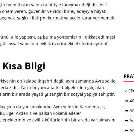
için önemli olan yalnızca biriyle tanışmak değildir. Asıl
önem veren, güvenilir ve ciddi bir eş adayıyla hayatı
eçmek, sağlıklı iletişim kurmak ve acele karar vermemek
rünü, aile yapısını, eş bulma yöntemlerini, dikkat edilmesi
 sosyal yapısının evlilik üzerindeki etkilerini ayrıntılı
Kısa Bilgi
PRA
rkiye’nin en kalabalık şehri değil; aynı zamanda Avrupa ile
merkezidir. Tarih boyunca farklı bölgelerden göç alan
.> S
elerin bir arada yaşadığı zengin bir sosyal yapıya sahiptir.
.➡ 40
anlayışına da yansımaktadır. Aynı şehirde Karadeniz, İç
.➡ A
 Ege, Akdeniz ve Balkan kökenli aileler
geleneklerinin ve evlilik kültürlerinin bir arada var olmasını
.➡ An
.➡ A