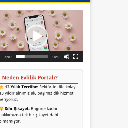
o
ıcı
00:00
00:10
Neden Evlilik Portalı?
13 Yıllık Tecrübe:
Sektörde dile kolay
13 yıldır alnımız ak, başımız dik hizmet
veriyoruz.
Sıfır Şikayet:
Bugüne kadar
hakkımızda tek bir şikayet dahi
olmamıştır.