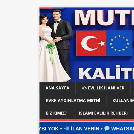
ANA SAYFA
✍️ EVLİLİK İLANI VER
KVKK AYDINLATMA METNI
KULLANIM
BIZ KIMIZ?
İSLAMI EVLILIK REHBERI
YOK •
İLAN VERİN •
WHATSAPP ÜZERİNDEN İLETİ