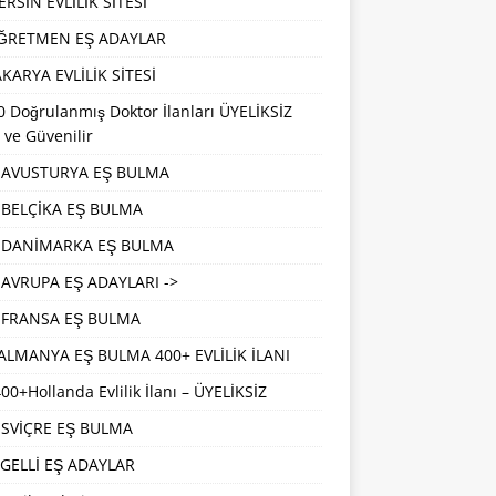
RSİN EVLİLİK SİTESİ
ĞRETMEN EŞ ADAYLAR
KARYA EVLİLİK SİTESİ
 Doğrulanmış Doktor İlanları ÜYELİKSİZ
 ve Güvenilir
AVUSTURYA EŞ BULMA
BELÇİKA EŞ BULMA
DANİMARKA EŞ BULMA
AVRUPA EŞ ADAYLARI ->
FRANSA EŞ BULMA
ALMANYA EŞ BULMA 400+ EVLİLİK İLANI
00+Hollanda Evlilik İlanı – ÜYELİKSİZ
İSVİÇRE EŞ BULMA
GELLİ EŞ ADAYLAR