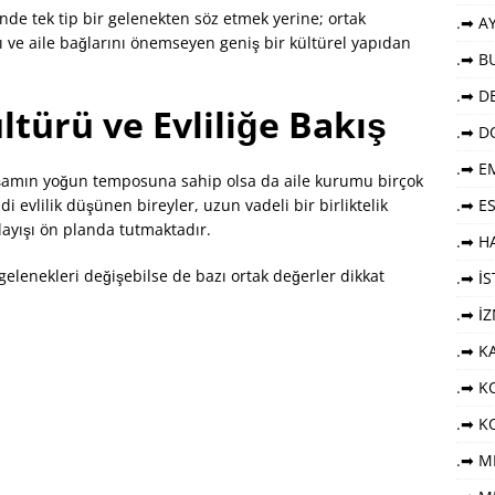
nde tek tip bir gelenekten söz etmek yerine; ortak
.➡ AY
yı ve aile bağlarını önemseyen geniş bir kültürel yapıdan
.➡ B
.➡ DE
ltürü ve Evliliğe Bakış
.➡ D
.➡ E
amın yoğun temposuna sahip olsa da aile kurumu birçok
di evlilik düşünen bireyler, uzun vadeli bir birliktelik
.➡ E
layışı ön planda tutmaktadır.
.➡ HA
gelenekleri değişebilse de bazı ortak değerler dikkat
.➡ İ
.➡ İ
.➡ K
.➡ KO
.➡ K
.➡ M