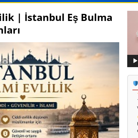
ilik | İstanbul Eş Bulma
Vide
oynat
nları