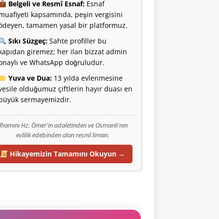
Belgeli ve Resmî Esnaf:
Esnaf
muafiyeti kapsamında, peşin vergisini
ödeyen, tamamen yasal bir platformuz.
Sıkı Süzgeç:
Sahte profiller bu
kapıdan giremez; her ilan bizzat admin
onaylı ve WhatsApp doğruludur.
Yuva ve Dua:
13 yılda evlenmesine
vesile olduğumuz çiftlerin hayır duası en
büyük sermayemizdir.
İlhamını Hz. Ömer'in adaletinden ve Osmanlı'nın
evlilik edebinden alan resmî liman.
Hikayemizin Tamamını Okuyun →