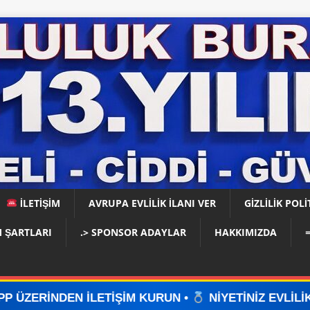
İLETİŞİM
AVRUPA EVLİLİK İLANI VER
GIZLILIK POLI
 ŞARTLARI
.> SPONSOR ADAYLAR
HAKKIMIZDA
ŞİM KURUN •
NİYETİNİZ EVLİLİKSE, DOĞRU YERDES