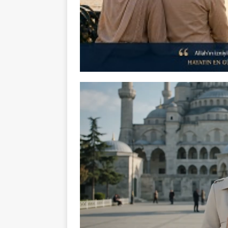
Video
oynatıcı