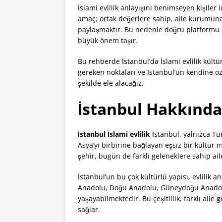
İslami evlilik anlayışını benimseyen kişiler 
amaç; ortak değerlere sahip, aile kurumuna 
paylaşmaktır. Bu nedenle doğru platformu s
büyük önem taşır.
Bu rehberde İstanbul’da İslami evlilik kültü
gereken noktaları ve İstanbul’un kendine özgü
şekilde ele alacağız.
İstanbul Hakkında 
İstanbul İslami evlilik
İstanbul, yalnızca Tü
Asya’yı birbirine bağlayan eşsiz bir kültür 
şehir, bugün de farklı geleneklere sahip ail
İstanbul’un bu çok kültürlü yapısı, evlilik 
Anadolu, Doğu Anadolu, Güneydoğu Anadolu,
yaşayabilmektedir. Bu çeşitlilik, farklı aile 
sağlar.