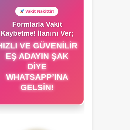
Vakit Nakittir!
Formlarla Vakit
Kaybetme! İlanını Ver;
HIZLI VE GÜVENILIR
EŞ ADAYIN ŞAK
DIYE
WHATSAPP’INA
GELSIN!