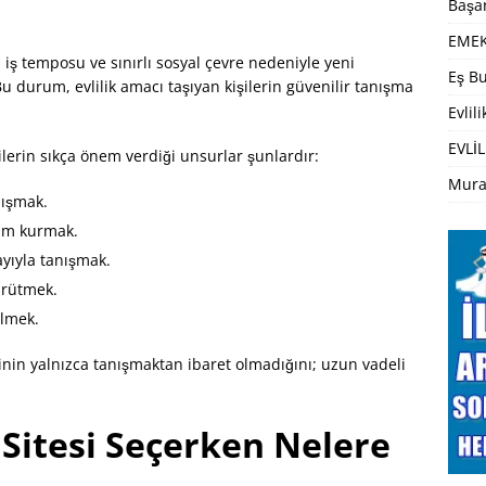
Başar
EMEK
 iş temposu ve sınırlı sosyal çevre nedeniyle yeni
Eş Bu
u durum, evlilik amacı taşıyan kişilerin güvenilir tanışma
Evlil
EVLİL
şilerin sıkça önem verdiği unsurlar şunlardır:
Mura
anışmak.
şim kurmak.
yıyla tanışmak.
yürütmek.
ilmek.
nin yalnızca tanışmaktan ibaret olmadığını; uzun vadeli
.
 Sitesi Seçerken Nelere