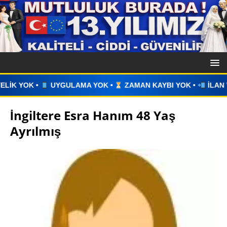
MA YOK •
ZAMAN KAYBI YOK •
İLAN VERİN •
WHATSAPP Ü
İngiltere Esra Hanım 48 Yaş
Ayrılmış