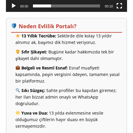
00:00
00:10
Neden Evlilik Portalı?
13 Yıllık Tecrübe:
Sektörde dile kolay 13 yıldır
alnımız ak, başımız dik hizmet veriyoruz.
Sıfır Şikayet:
Bugüne kadar hakkımızda tek bir
şikayet dahi olmamıştır.
Belgeli ve Resmî Esnaf:
Esnaf muafiyeti
kapsamında, peşin vergisini ödeyen, tamamen yasal
bir platformuz.
Sıkı Süzgeç:
Sahte profiller bu kapıdan giremez;
her ilan bizzat admin onaylı ve WhatsApp
doğruludur.
Yuva ve Dua:
13 yılda evlenmesine vesile
olduğumuz çiftlerin hayır duası en büyük
sermayemizdir.