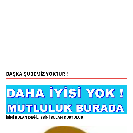
Mehmet Bey 42 Yaş Kamu Çalışanı
0543 201 13 25 WhatsApp
Konyada yaşiyorum.yaş 42 eşim.vefat etti yanliz
yaşiyorum kizim var hayatini annannesinde idame
ettiriyor ortaokula başlayacak sigara alkol
kullanmiyorum.evim.işim arabam.var namazlarimi
kilmaya ozen gosteren vicdanli edepli
[İLAN
DETAYLARI>]
BAŞKA ŞUBEMİZ YOKTUR !
İŞİNİ BULAN DEĞİL, EŞİNİ BULAN KURTULUR