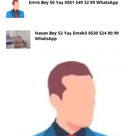
Emre Bey 50 Yaş 0501 549 32 09 WhatsApp
Hasan Bey 52 Yaş Emekli 0530 524 80 90
WhatsApp
Danimarka Mustafa Bey 45 Yaş +45
42 48 17 28 WhatsApp
Lütfen Danimarka dışı aramasın. Selam ben
Danimarka’dan Mustafa 45 yaşında, 1.88 boyunda,
98 kiloda, Kumral, ayrılmış bir beyim. Alkol yok.
Sigara var. Maddi sıkıntım yok.
[İLAN DETAYLARI>]