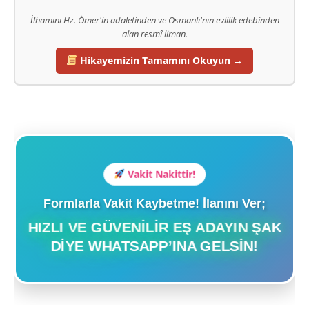
İlhamını Hz. Ömer'in adaletinden ve Osmanlı'nın evlilik edebinden
alan resmî liman.
Hikayemizin Tamamını Okuyun →
Vakit Nakittir!
Formlarla Vakit Kaybetme! İlanını Ver;
HIZLI VE GÜVENILIR EŞ ADAYIN ŞAK
DIYE WHATSAPP’INA GELSIN!