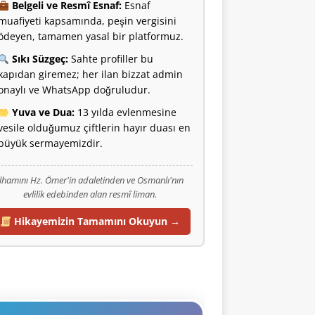
Belgeli ve Resmî Esnaf:
Esnaf
muafiyeti kapsamında, peşin vergisini
ödeyen, tamamen yasal bir platformuz.
Sıkı Süzgeç:
Sahte profiller bu
kapıdan giremez; her ilan bizzat admin
onaylı ve WhatsApp doğruludur.
Yuva ve Dua:
13 yılda evlenmesine
vesile olduğumuz çiftlerin hayır duası en
büyük sermayemizdir.
İlhamını Hz. Ömer'in adaletinden ve Osmanlı'nın
evlilik edebinden alan resmî liman.
Hikayemizin Tamamını Okuyun →