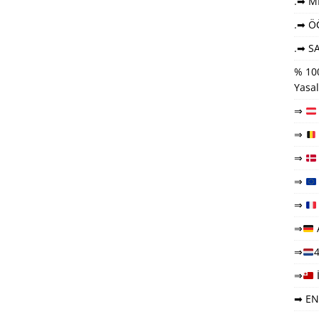
.➡ ME
.➡ Ö
.➡ SA
% 100
Yasal
⇒
⇒
⇒
⇒
⇒
⇒
⇒
4
⇒
➡ EN