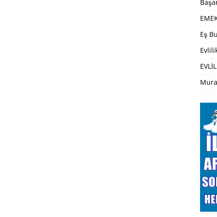
Başar
EMEK
Eş Bu
Evlil
EVLİL
Mura