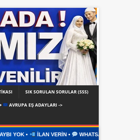
TIKASI
SIK SORULAN SORULAR (SSS)
⇒
AVRUPA EŞ ADAYLARI ->
AN VERİN •
WHATSAPP ÜZERİNDEN İLETİŞİM KURUN