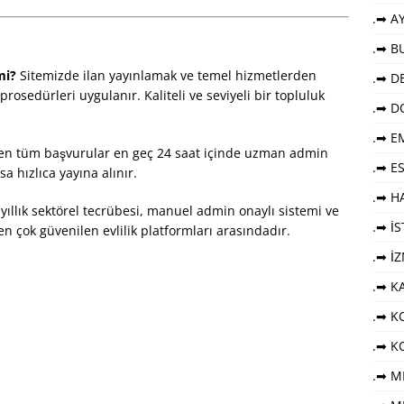
.➡ AY
.➡ B
mi?
Sitemizde ilan yayınlamak ve temel hizmetlerden
.➡ DE
rosedürleri uygulanır. Kaliteli ve seviyeli bir topluluk
.➡ D
.➡ E
en tüm başvurular en geç 24 saat içinde uzman admin
.➡ E
 hızlıca yayına alınır.
.➡ HA
yıllık sektörel tecrübesi, manuel admin onaylı sistemi ve
.➡ İ
in en çok güvenilen evlilik platformları arasındadır.
.➡ İ
.➡ K
.➡ KO
.➡ K
.➡ M