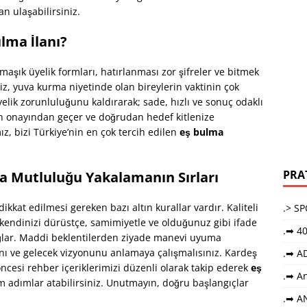
 ulaşabilirsiniz.
ulma İlanı?
armaşık üyelik formları, hatırlanması zor şifreler ve bitmek
z, yuva kurma niyetinde olan bireylerin vaktinin çok
lik zorunluluğunu kaldırarak; sade, hızlı ve sonuç odaklı
min onayından geçer ve doğrudan hedef kitlenize
mız, bizi Türkiye’nin en çok tercih edilen
eş bulma
PRA
 Mutluluğu Yakalamanın Sırları
kkat edilmesi gereken bazı altın kurallar vardır. Kaliteli
.> S
 kendinizi dürüstçe, samimiyetle ve olduğunuz gibi ifade
.➡ 40
ğlar. Maddi beklentilerden ziyade manevi uyuma
sını ve gelecek vizyonunu anlamaya çalışmalısınız. Kardeş
.➡ A
öncesi rehber içeriklerimizi düzenli olarak takip ederek
eş
.➡ An
m adımlar atabilirsiniz. Unutmayın, doğru başlangıçlar
.➡ A