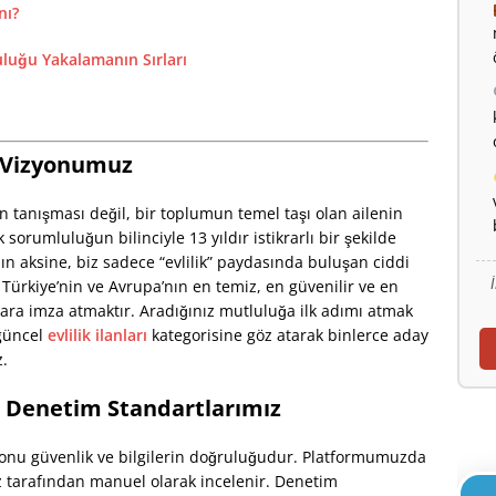
nı?
uğu Yakalamanın Sırları
a Vizyonumuz
in tanışması değil, bir toplumun temel taşı olan ailenin
 sorumluluğun bilinciyle 13 yıldır istikrarlı bir şekilde
ın aksine, biz sadece “evlilik” paydasında buluşan ciddi
 Türkiye’nin ve Avrupa’nın en temiz, en güvenilir ve en
lara imza atmaktır. Aradığınız mutluluğa ilk adımı atmak
 güncel
evlilik ilanları
kategorisine göz atarak binlerce aday
z.
 Denetim Standartlarımız
 konu güvenlik ve bilgilerin doğruluğudur. Platformumuzda
 tarafından manuel olarak incelenir. Denetim