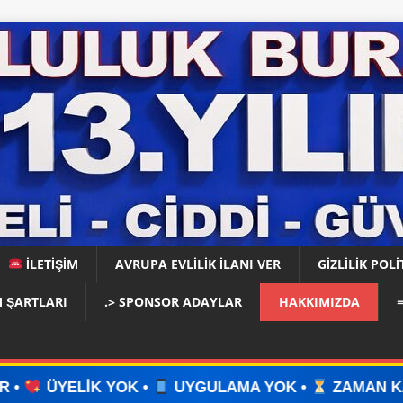
İLETİŞİM
AVRUPA EVLİLİK İLANI VER
GIZLILIK POLI
 ŞARTLARI
.> SPONSOR ADAYLAR
HAKKIMIZDA
K •
UYGULAMA YOK •
ZAMAN KAYBI YOK •
İL