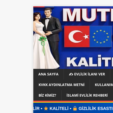
ANA SAYFA
✍️ EVLİLİK İLANI VER
KVKK AYDINLATMA METNI
KULLANIM
BIZ KIMIZ?
İSLAMI EVLILIK REHBERI
İR •
KALİTELİ •
GİZLİLİK ESASTIR •
ÜYELİK YO