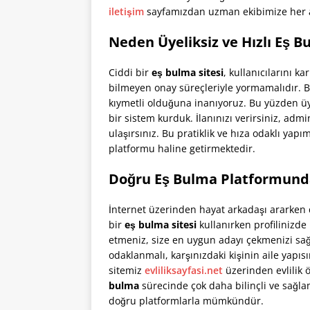
iletişim
sayfamızdan uzman ekibimize her an
Neden Üyeliksiz ve Hızlı Eş B
Ciddi bir
eş bulma sitesi
, kullanıcılarını k
bilmeyen onay süreçleriyle yormamalıdır. Bi
kıymetli olduğuna inanıyoruz. Bu yüzden üye
bir sistem kurduk. İlanınızı verirsiniz, ad
ulaşırsınız. Bu pratiklik ve hıza odaklı yapı
platformu haline getirmektedir.
Doğru Eş Bulma Platformunda
İnternet üzerinden hayat arkadaşı ararken di
bir
eş bulma sitesi
kullanırken profilinizde
etmeniz, size en uygun adayı çekmenizi sa
odaklanmalı, karşınızdaki kişinin aile yapı
sitemiz
evliliksayfasi.net
üzerinden evlilik 
bulma
sürecinde çok daha bilinçli ve sağla
doğru platformlarla mümkündür.