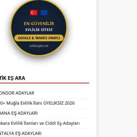
EN GÜVENİLİR
EVLİLİK SİTESİ
GOOGLE & YANDEX ONAYLI
evliliksayfasi.net
TİK EŞ ARA
PONSOR ADAYLAR
0+ Muğla Evlilik İlanı ÜYELİKSİZ 2026
DANA EŞ ADAYLARI
kara Evlilik İlanları ve Ciddi Eş Adayları
NTALYA EŞ ADAYLARI