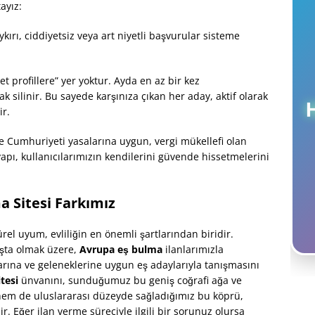
ayız:
ırı, ciddiyetsiz veya art niyetli başvurular sisteme
t profillere” yer yoktur. Ayda en az bir kez
 silinir. Bu sayede karşınıza çıkan her aday, aktif olarak
ir.
e Cumhuriyeti yasalarına uygun, vergi mükellefi olan
apı, kullanıcılarımızın kendilerini güvende hissetmelerini
a Sitesi Farkımız
rel uyum, evliliğin en önemli şartlarından biridir.
şta olmak üzere,
Avrupa eş bulma
ilanlarımızla
arına ve geleneklerine uygun eş adaylarıyla tanışmasını
tesi
ünvanını, sunduğumuz bu geniş coğrafi ağa ve
hem de uluslararası düzeyde sağladığımız bu köprü,
r. Eğer ilan verme süreciyle ilgili bir sorunuz olursa