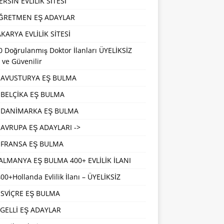
RSİN EVLİLİK SİTESİ
ĞRETMEN EŞ ADAYLAR
KARYA EVLİLİK SİTESİ
 Doğrulanmış Doktor İlanları ÜYELİKSİZ
 ve Güvenilir
AVUSTURYA EŞ BULMA
BELÇİKA EŞ BULMA
DANİMARKA EŞ BULMA
AVRUPA EŞ ADAYLARI ->
FRANSA EŞ BULMA
ALMANYA EŞ BULMA 400+ EVLİLİK İLANI
00+Hollanda Evlilik İlanı – ÜYELİKSİZ
İSVİÇRE EŞ BULMA
GELLİ EŞ ADAYLAR