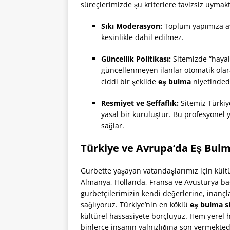
süreçlerimizde şu kriterlere tavizsiz uymakt
Sıkı Moderasyon:
Toplum yapımıza ayk
kesinlikle dahil edilmez.
Güncellik Politikası:
Sitemizde “hayale
güncellenmeyen ilanlar otomatik olarak
ciddi bir şekilde
eş bulma
niyetinded
Resmiyet ve Şeffaflık:
Sitemiz Türkiy
yasal bir kuruluştur. Bu profesyonel y
sağlar.
Türkiye ve Avrupa’da Eş Bulm
Gurbette yaşayan vatandaşlarımız için kültü
Almanya, Hollanda, Fransa ve Avusturya ba
gurbetçilerimizin kendi değerlerine, inançl
sağlıyoruz. Türkiye’nin en köklü
eş bulma si
kültürel hassasiyete borçluyuz. Hem yerel 
binlerce insanın yalnızlığına son vermektedi