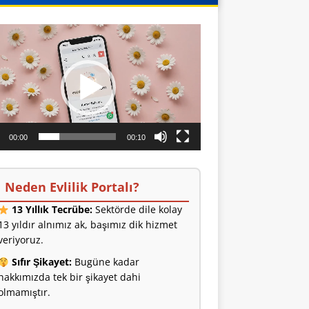
o
ıcı
00:00
00:10
Neden Evlilik Portalı?
13 Yıllık Tecrübe:
Sektörde dile kolay
13 yıldır alnımız ak, başımız dik hizmet
veriyoruz.
Sıfır Şikayet:
Bugüne kadar
hakkımızda tek bir şikayet dahi
olmamıştır.