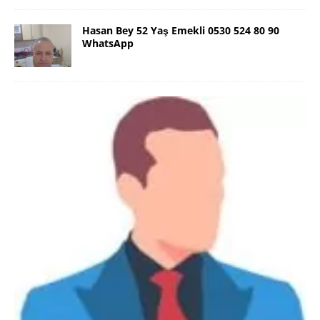
Hasan Bey 52 Yaş Emekli 0530 524 80 90
WhatsApp
Danimarka Mustafa Bey 45 Yaş +45
42 48 17 28 WhatsApp
Lütfen Danimarka dışı aramasın. Selam ben
Danimarka’dan Mustafa 45 yaşında, 1.88 boyunda,
98 kiloda, Kumral, ayrılmış bir beyim. Alkol yok.
Sigara var. Maddi sıkıntım yok.
[İLAN DETAYLARI>]