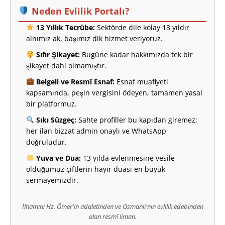
Neden Evlilik Portalı?
13 Yıllık Tecrübe:
Sektörde dile kolay 13 yıldır
alnımız ak, başımız dik hizmet veriyoruz.
Sıfır Şikayet:
Bugüne kadar hakkımızda tek bir
şikayet dahi olmamıştır.
Belgeli ve Resmî Esnaf:
Esnaf muafiyeti
kapsamında, peşin vergisini ödeyen, tamamen yasal
bir platformuz.
Sıkı Süzgeç:
Sahte profiller bu kapıdan giremez;
her ilan bizzat admin onaylı ve WhatsApp
doğruludur.
Yuva ve Dua:
13 yılda evlenmesine vesile
olduğumuz çiftlerin hayır duası en büyük
sermayemizdir.
İlhamını Hz. Ömer'in adaletinden ve Osmanlı'nın evlilik edebinden
alan resmî liman.