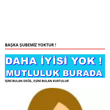
Konyada yaşiyorum.yaş 42 eşim.vefat etti yanliz
yaşiyorum kizim var hayatini annannesinde idame
ettiriyor ortaokula başlayacak sigara alkol
kullanmiyorum.evim.işim arabam.var namazlarimi
kilmaya ozen gosteren vicdanli edepli
[İLAN
DETAYLARI>]
BAŞKA ŞUBEMİZ YOKTUR !
İŞİNİ BULAN DEĞİL, EŞİNİ BULAN KURTULUR