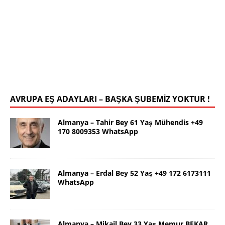
İstanbul Yalçın Bey 63 Yaş 0546 786
78 19 WhatsApp
Selamlar ben güzel İstanbul dan Yalçın. 63 yaş.
Kendim 178 boy,unda 72 kilolu sportif yapılı olarak
uygun bir rafika arıyorum. Ana dilimizin yanı sıra
tahsilimi
[İLAN DETAYLARI>]
AVRUPA EŞ ADAYLARI – BAŞKA ŞUBEMİZ YOKTUR !
Almanya – Tahir Bey 61 Yaş Mühendis +49
170 8009353 WhatsApp
Almanya – Erdal Bey 52 Yaş +49 172 6173111
WhatsApp
Almanya – Mikail Bey 33 Yaş Memur BEKAR