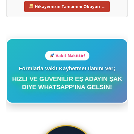
Hikayemizin Tamamını Okuyun →
Vakit Nakittir!
Formlarla Vakit Kaybetme! İlanını Ver;
HIZLI VE GÜVENILIR EŞ ADAYIN ŞAK
DIYE WHATSAPP’INA GELSIN!