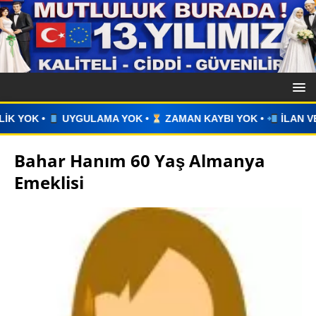
YOK •
ZAMAN KAYBI YOK •
İLAN VERİN •
WHATSAPP ÜZE
Bahar Hanım 60 Yaş Almanya
Emeklisi