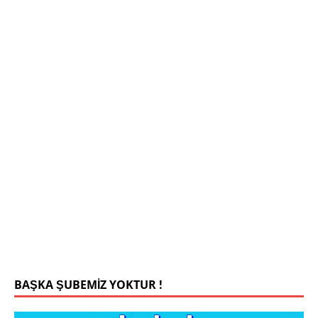
Mehmet Bey 42 Yaş Kamu Çalışanı
0543 201 13 25 WhatsApp
Konyada yaşiyorum.yaş 42 eşim.vefat etti yanliz
yaşiyorum kizim var hayatini annannesinde idame
ettiriyor ortaokula başlayacak sigara alkol
kullanmiyorum.evim.işim arabam.var namazlarimi
kilmaya ozen gosteren vicdanli edepli
[İLAN
DETAYLARI>]
BAŞKA ŞUBEMİZ YOKTUR !