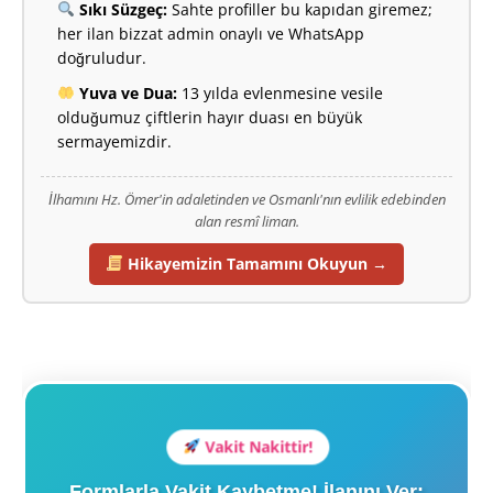
Sıkı Süzgeç:
Sahte profiller bu kapıdan giremez;
her ilan bizzat admin onaylı ve WhatsApp
doğruludur.
Yuva ve Dua:
13 yılda evlenmesine vesile
olduğumuz çiftlerin hayır duası en büyük
sermayemizdir.
İlhamını Hz. Ömer'in adaletinden ve Osmanlı'nın evlilik edebinden
alan resmî liman.
Hikayemizin Tamamını Okuyun →
Vakit Nakittir!
Formlarla Vakit Kaybetme! İlanını Ver;