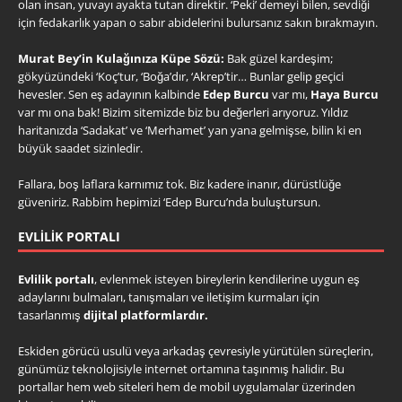
olan insan, yuvayı ayakta tutan direktir. ‘Peki’ demeyi bilen, sevdiği
için fedakarlık yapan o sabır abidelerini bulursanız sakın bırakmayın.
Murat Bey’in Kulağınıza Küpe Sözü:
Bak güzel kardeşim;
gökyüzündeki ‘Koç’tur, ‘Boğa’dır, ‘Akrep’tir… Bunlar gelip geçici
hevesler. Sen eş adayının kalbinde
Edep Burcu
var mı,
Haya Burcu
var mı ona bak! Bizim sitemizde biz bu değerleri arıyoruz. Yıldız
haritanızda ‘Sadakat’ ve ‘Merhamet’ yan yana gelmişse, bilin ki en
büyük saadet sizinledir.
Fallara, boş laflara karnımız tok. Biz kadere inanır, dürüstlüğe
güveniriz. Rabbim hepimizi ‘Edep Burcu’nda buluştursun.
EVLILIK PORTALI
Evlilik portalı
, evlenmek isteyen bireylerin kendilerine uygun eş
adaylarını bulmaları, tanışmaları ve iletişim kurmaları için
tasarlanmış
dijital platformlardır.
Eskiden görücü usulü veya arkadaş çevresiyle yürütülen süreçlerin,
günümüz teknolojisiyle internet ortamına taşınmış halidir. Bu
portallar hem web siteleri hem de mobil uygulamalar üzerinden