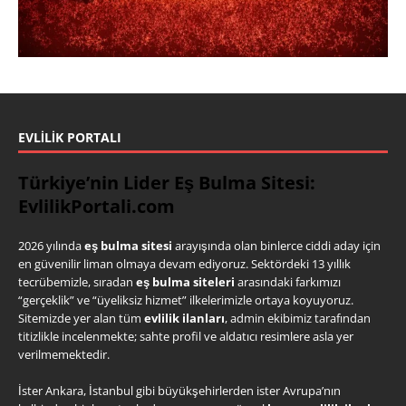
EVLILIK PORTALI
Türkiye’nin Lider Eş Bulma Sitesi:
EvlilikPortali.com
2026 yılında
eş bulma sitesi
arayışında olan binlerce ciddi aday için
en güvenilir liman olmaya devam ediyoruz. Sektördeki 13 yıllık
tecrübemizle, sıradan
eş bulma siteleri
arasındaki farkımızı
“gerçeklik” ve “üyeliksiz hizmet” ilkelerimizle ortaya koyuyoruz.
Sitemizde yer alan tüm
evlilik ilanları
, admin ekibimiz tarafından
titizlikle incelenmekte; sahte profil ve aldatıcı resimlere asla yer
verilmemektedir.
İster Ankara, İstanbul gibi büyükşehirlerden ister Avrupa’nın