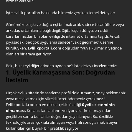
hizmet verebilir.
İşte evlilik portalları hakkında bilmeniz gereken temel detaylar:
Günümüzde aşkı ve doğru eşi bulmak artık sadece tesadüflere veya
arkadaş ortamlarına bağlı değil. Dijitalleşen dünya, en ciddi
kararlarımızdan biri olan evliliği de internet ortamına taşıdı. Ancak
piyasadaki pek çok uygulama sadece “vakit geçirmek” üzerine
kuruluyken,
Evlilikportali.com
doğrudan “yuva kurma” niyetinde
olanları bir araya getiriyor.
Peki, bu siteyi diğerlerinden ayıran ne? İşte detaylı incelememiz:
1. Üyelik Karmaşasına Son: Doğrudan
İletişim
Birçok evlilik sitesinde saatlerce profil doldurmanız, onay beklemeniz
veya mesaj atmak için sürekli ücret ödemeniz gerekmez !
Evlilikportali.com’un en dikkat çekici özelliği
üyelik sisteminin
olmaması.
Kullanıcılar ilanlarını veriyor ve admin onayından
geçtikten sonra bu ilanlar doğrudan yayınlanıyor. Bu, özellikle
teknolojiyle arası çok sıkı olmayan veya hızlı sonuç almak isteyen
kullanıcılar için büyük bir pratiklik sağlıyor.