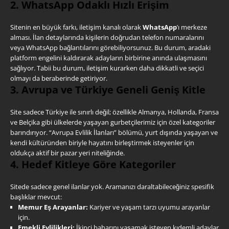
2. WhatsApp Odaklı Hızlı Erişim
Sitenin en büyük farkı, iletişim kanalı olarak
WhatsApp
’ı merkeze
alması. İlan detaylarında kişilerin doğrudan telefon numaralarını
veya WhatsApp bağlantılarını görebiliyorsunuz. Bu durum, aradaki
platform engelini kaldırarak adayların birbirine anında ulaşmasını
sağlıyor. Tabii bu durum, iletişim kurarken daha dikkatli ve seçici
olmayı da beraberinde getiriyor.
3. Avrupa ve Türkiye Geneli Geniş Kitle
Site sadece Türkiye ile sınırlı değil; özellikle Almanya, Hollanda, Fransa
ve Belçika gibi ülkelerde yaşayan gurbetçilerimiz için özel kategoriler
barındırıyor. “Avrupa Evlilik İlanları” bölümü, yurt dışında yaşayan ve
kendi kültüründen biriyle hayatını birleştirmek isteyenler için
oldukça aktif bir pazar yeri niteliğinde.
4. Hedef Kitleye Göre Kategoriler
Sitede sadece genel ilanlar yok. Aramanızı daraltabileceğiniz spesifik
başlıklar mevcut:
Memur Eş Arayanlar:
Kariyer ve yaşam tarzı uyumu arayanlar
için.
Emekli Evlilikleri:
İkinci baharını yaşamak isteyen kıdemli adaylar