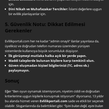
için.
Dini Nikah ve Muhafazakar Tercihler:
İslami değerlere uygun
bir evlilik planlayanlar için.
5. Güvenlik Notu: Dikkat Edilmesi
Gerekenler
Evlilikportali.com her ne kadar “admin onaylı” ilanlar yayınlasa da,
üyeliksiz ve doğrudan telefon numarası üzerinden yürüyen
sistemlerde kullanıcıya büyük sorumluluk düşüyor.
İlk görüşmeyi mutlaka halka açık bir yerde yapın.
Maddi taleplerde bulunan kişilere karşı temkinli olun.
Güven oluşmadan kişisel bilgilerinizi (TC, adres vb.)
paylaşmayın.
Sonuç
Eğer “Ben oyun oynamak istemiyorum, niyetim ciddi ve doğrudan
kriterlerime uygun kişilerle konuşmak istiyorum” diyorsanız, 13 yıldır
bu alanda hizmet veren
Evlilikportali.com
sade ve etkili bir seçenek
olabilir. Sloganlarında da belirttikleri gibi:
“İşini bulan değil, eşini bulan