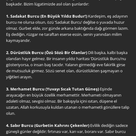
başkadır. Bizim lügatimizde asıl olan şunlardır:
1. Sadakat Burcu (En Büyük Yıldız Budur!)
Kardeşim, eş adayının
burcu ne olursa olsun, özü ‘Sadakat Burcu’ değilse o yuvada huzur
olmaz. Gurbet elde, zor günde arkana baktığında dağı görmen lazım.
Eş dediğin, rüzgar ne taraftan eserse essin, senin yanından milim
kaymayandır.
2. Dürüstlük Burcu (Özü Sözü Bir Olanlar)
Dili başka, kalbi başka
olandan hayır gelmez. Bir insanın yıldız haritası ‘Dürüstlük Burcu’nu
gösteriyorsa, o insan baş tacıdır. Yalanın girmediği eve fakirlik girse
de mutsuzluk girmez. Sözü senet olan, dürüstlükten şaşmayan o
yiğitleri arayın.
3. Merhamet Burcu (Yuvayı Sıcak Tutan Güneş)
Eşinde
arayacağın en büyük özellik merhamettir. Merhameti olmayanın
adaleti olmaz, sevgisi olmaz. Bir bakışıyla içini ısıtan, düşene el
uzatan, Allah korkusuyla kuldan utanan o merhametli gönüllere talip
olun.
4. Sabır Burcu (Gurbetin Kahrını Çekenler)
Evlilik dediğin sadece
güneşli günler değildir; fırtınası var, karı var, boranı var. Sabır burcu