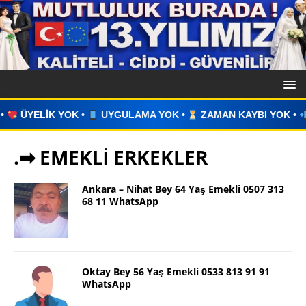
YGULAMA YOK •
ZAMAN KAYBI YOK •
İLAN VERİN •
WHAT
.➡ EMEKLİ ERKEKLER
Ankara – Nihat Bey 64 Yaş Emekli 0507 313
68 11 WhatsApp
Oktay Bey 56 Yaş Emekli 0533 813 91 91
WhatsApp