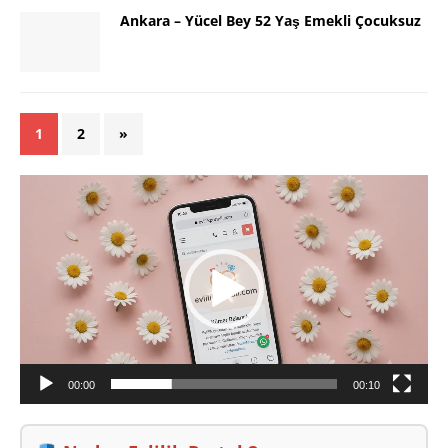
Ankara – Yücel Bey 52 Yaş Emekli Çocuksuz
1
2
»
Video
oynatıcı
00:00
00:10