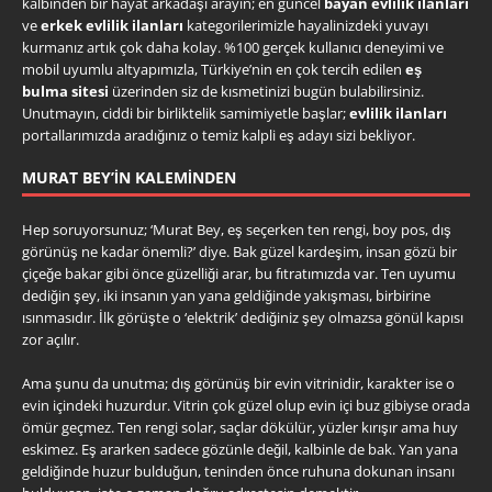
kalbinden bir hayat arkadaşı arayın; en güncel
bayan evlilik ilanları
ve
erkek evlilik ilanları
kategorilerimizle hayalinizdeki yuvayı
kurmanız artık çok daha kolay. %100 gerçek kullanıcı deneyimi ve
mobil uyumlu altyapımızla, Türkiye’nin en çok tercih edilen
eş
bulma sitesi
üzerinden siz de kısmetinizi bugün bulabilirsiniz.
Unutmayın, ciddi bir birliktelik samimiyetle başlar;
evlilik ilanları
portallarımızda aradığınız o temiz kalpli eş adayı sizi bekliyor.
MURAT BEY’IN KALEMINDEN
Hep soruyorsunuz; ‘Murat Bey, eş seçerken ten rengi, boy pos, dış
görünüş ne kadar önemli?’ diye. Bak güzel kardeşim, insan gözü bir
çiçeğe bakar gibi önce güzelliği arar, bu fıtratımızda var. Ten uyumu
dediğin şey, iki insanın yan yana geldiğinde yakışması, birbirine
ısınmasıdır. İlk görüşte o ‘elektrik’ dediğiniz şey olmazsa gönül kapısı
zor açılır.
Ama şunu da unutma; dış görünüş bir evin vitrinidir, karakter ise o
evin içindeki huzurdur. Vitrin çok güzel olup evin içi buz gibiyse orada
ömür geçmez. Ten rengi solar, saçlar dökülür, yüzler kırışır ama huy
eskimez. Eş ararken sadece gözünle değil, kalbinle de bak. Yan yana
geldiğinde huzur bulduğun, teninden önce ruhuna dokunan insanı