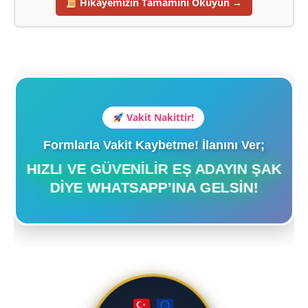
Hikayemizin Tamamını Okuyun →
Vakit Nakittir!
Formlarla Vakit Kaybetme! İlanını Ver;
HIZLI VE GÜVENILIR EŞ ADAYIN ŞAK
DIYE WHATSAPP’INA GELSIN!