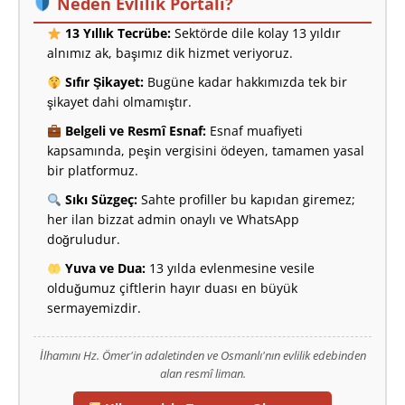
Neden Evlilik Portalı?
13 Yıllık Tecrübe:
Sektörde dile kolay 13 yıldır
alnımız ak, başımız dik hizmet veriyoruz.
Sıfır Şikayet:
Bugüne kadar hakkımızda tek bir
şikayet dahi olmamıştır.
Belgeli ve Resmî Esnaf:
Esnaf muafiyeti
kapsamında, peşin vergisini ödeyen, tamamen yasal
bir platformuz.
Sıkı Süzgeç:
Sahte profiller bu kapıdan giremez;
her ilan bizzat admin onaylı ve WhatsApp
doğruludur.
Yuva ve Dua:
13 yılda evlenmesine vesile
olduğumuz çiftlerin hayır duası en büyük
sermayemizdir.
İlhamını Hz. Ömer'in adaletinden ve Osmanlı'nın evlilik edebinden
alan resmî liman.