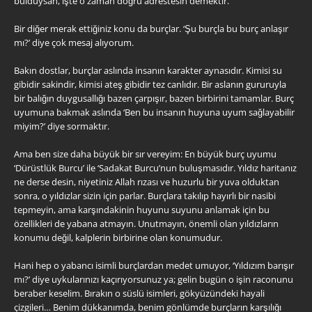
bulduysan, işte o zaman doğru adrestesin demektir.
Bir diğer merak ettiğiniz konu da burçlar. ‘Şu burçla bu burç anlaşır
mı?’ diye çok mesaj alıyorum.
Bakın dostlar, burçlar aslında insanın karakter aynasıdır. Kimisi su
gibidir sakindir, kimisi ateş gibidir tez canlıdır. Bir aslanın gururuyla
bir balığın duygusallığı bazen çarpışır, bazen birbirini tamamlar. Burç
uyumuna bakmak aslında ‘Ben bu insanın huyuna uyum sağlayabilir
miyim?’ diye sormaktır.
Ama ben size daha büyük bir sır vereyim: En büyük burç uyumu
‘Dürüstlük Burcu’ ile ‘Sadakat Burcu’nun buluşmasıdır. Yıldız haritanız
ne derse desin, niyetiniz Allah rızası ve huzurlu bir yuva olduktan
sonra, o yıldızlar sizin için parlar. Burçlara takılıp hayırlı bir nasibi
tepmeyin, ama karşındakinin huyunu suyunu anlamak için bu
özellikleri de yabana atmayın. Unutmayın, önemli olan yıldızların
konumu değil, kalplerin birbirine olan konumudur.
Hani hep o yabancı isimli burçlardan medet umuyor, ‘Yıldızım barışır
mı?’ diye uykularınızı kaçırıyorsunuz ya; gelin bugün o işin raconunu
beraber keselim. Bırakın o süslü isimleri, gökyüzündeki hayali
çizgileri… Benim dükkanımda, benim gönlümde burçların karşılığı