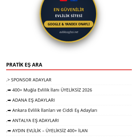
EN GÜVENİLİR
EVLİLİK SİTESİ
GOOGLE & YANDEX ONAYLI
evliliksayfasi.net
PRATİK EŞ ARA
.> SPONSOR ADAYLAR
.➡ 400+ Muğla Evlilik İlanı ÜYELİKSİZ 2026
.➡ ADANA EŞ ADAYLARI
.➡ Ankara Evlilik İlanları ve Ciddi Eş Adayları
.➡ ANTALYA EŞ ADAYLARI
.➡ AYDIN EVLİLİK – ÜYELİKSİZ 400+ İLAN