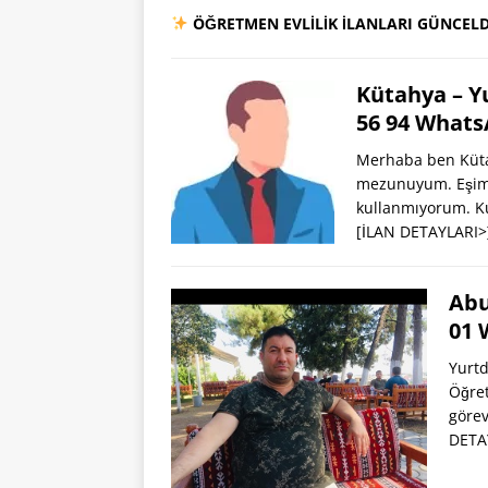
ÖĞRETMEN EVLİLİK İLANLARI GÜNCELD
Kütahya – Y
56 94 What
Merhaba ben Küta
mezunuyum. Eşimde
kullanmıyorum. Ku
[İLAN DETAYLARI>
Abu
01 
Yurtd
Öğret
görev
DETA