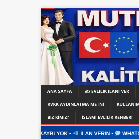
ANA SAYFA
✍️ EVLİLİK İLANI VER
KVKK AYDINLATMA METNI
KULLANIM
BIZ KIMIZ?
İSLAMI EVLILIK REHBERI
BI YOK •
İLAN VERİN •
WHATSAPP ÜZERİNDEN İL