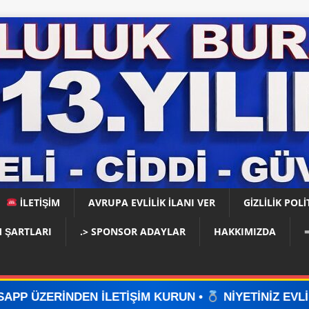
İLETİŞİM
AVRUPA EVLİLİK İLANI VER
GIZLILIK POLI
 ŞARTLARI
.> SPONSOR ADAYLAR
HAKKIMIZDA
ETİŞİM KURUN •
NİYETİNİZ EVLİLİKSE, DOĞRU YER