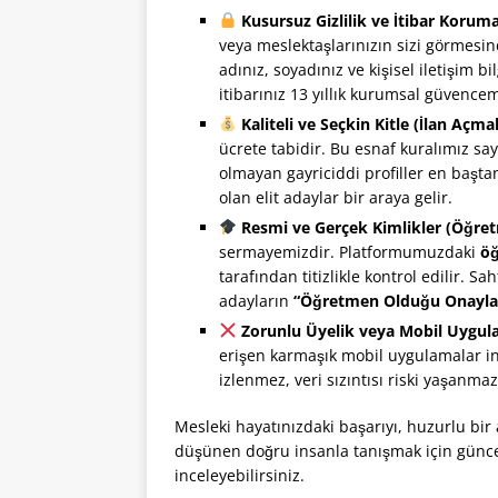
Kusursuz Gizlilik ve İtibar Koruma
veya meslektaşlarınızın sizi görmesind
adınız, soyadınız ve kişisel iletişim b
itibarınız 13 yıllık kurumsal güvencem
Kaliteli ve Seçkin Kitle (İlan Açma
ücrete tabidir. Bu esnaf kuralımız say
olmayan gayriciddi profiller en başt
olan elit adaylar bir araya gelir.
Resmi ve Gerçek Kimlikler (Öğre
sermayemizdir. Platformumuzdaki
öğ
tarafından titizlikle kontrol edilir. 
adayların
“Öğretmen Olduğu Onayla
Zorunlu Üyelik veya Mobil Uygul
erişen karmaşık mobil uygulamalar in
izlenmez, veri sızıntısı riski yaşanmaz
Mesleki hayatınızdaki başarıyı, huzurlu bir 
düşünen doğru insanla tanışmak için günce
inceleyebilirsiniz.