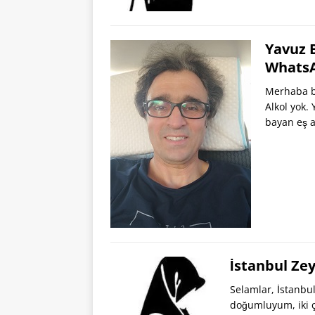
Yavuz 
Whats
Merhaba be
Alkol yok.
bayan eş 
İstanbul Ze
Selamlar, İstanb
doğumluyum, iki 