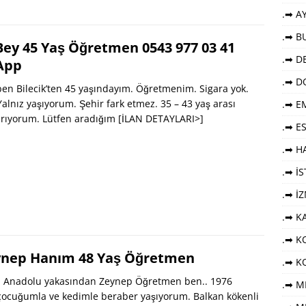
.➡ AY
.➡ B
Bey 45 Yaş Öğretmen 0543 977 03 41
.➡ DE
App
.➡ D
n Bilecik’ten 45 yaşındayım. Öğretmenim. Sigara yok.
 Yalnız yaşıyorum. Şehir fark etmez. 35 – 43 yaş arası
.➡ E
arıyorum. Lütfen aradığım
[İLAN DETAYLARI>]
.➡ E
.➡ HA
.➡ İ
.➡ İ
.➡ K
.➡ KO
ynep Hanım 48 Yaş Öğretmen
.➡ K
ul Anadolu yakasından Zeynep Öğretmen ben.. 1976
.➡ M
çocuğumla ve kedimle beraber yaşıyorum. Balkan kökenli