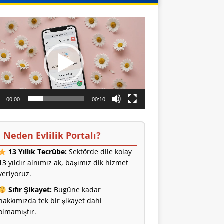
o
ıcı
00:00
00:10
Neden Evlilik Portalı?
13 Yıllık Tecrübe:
Sektörde dile kolay
13 yıldır alnımız ak, başımız dik hizmet
veriyoruz.
Sıfır Şikayet:
Bugüne kadar
hakkımızda tek bir şikayet dahi
olmamıştır.