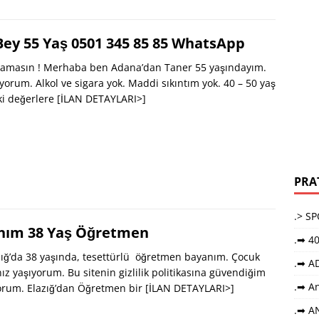
Bey 55 Yaş 0501 345 85 85 WhatsApp
Aramasın ! Merhaba ben Adana’dan Taner 55 yaşındayım.
ıyorum. Alkol ve sigara yok. Maddi sıkıntım yok. 40 – 50 yaş
ki değerlere
[İLAN DETAYLARI>]
PRA
.> S
anım 38 Yaş Öğretmen
.➡ 40
ığ’da 38 yaşında, tesettürlü öğretmen bayanım. Çocuk
.➡ A
z yaşıyorum. Bu sitenin gizlilik politikasına güvendiğim
.➡ An
iyorum. Elazığ’dan Öğretmen bir
[İLAN DETAYLARI>]
.➡ A