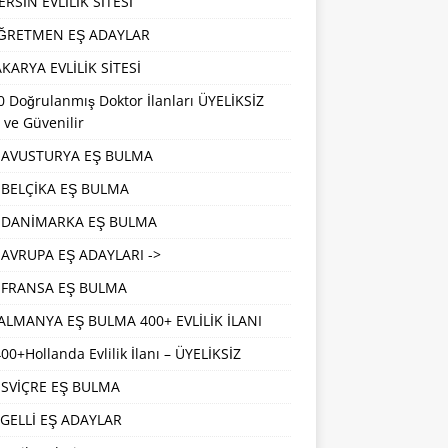
RSİN EVLİLİK SİTESİ
ĞRETMEN EŞ ADAYLAR
KARYA EVLİLİK SİTESİ
 Doğrulanmış Doktor İlanları ÜYELİKSİZ
 ve Güvenilir
AVUSTURYA EŞ BULMA
BELÇİKA EŞ BULMA
DANİMARKA EŞ BULMA
AVRUPA EŞ ADAYLARI ->
FRANSA EŞ BULMA
ALMANYA EŞ BULMA 400+ EVLİLİK İLANI
00+Hollanda Evlilik İlanı – ÜYELİKSİZ
İSVİÇRE EŞ BULMA
GELLİ EŞ ADAYLAR