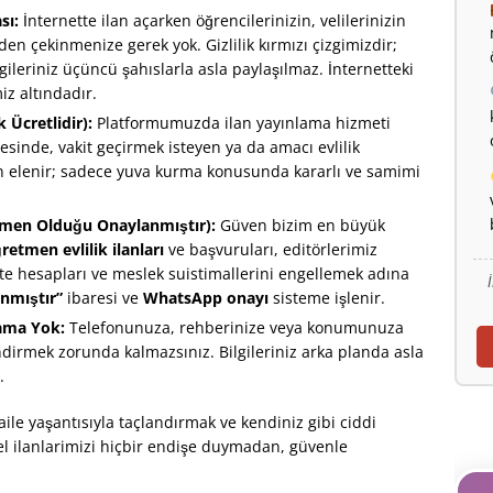
sı:
İnternette ilan açarken öğrencilerinizin, velilerinizin
en çekinmenize gerek yok. Gizlilik kırmızı çizgimizdir;
ilgileriniz üçüncü şahıslarla asla paylaşılmaz. İnternetteki
iz altındadır.
k Ücretlidir):
Platformumuzda ilan yayınlama hizmeti
esinde, vakit geçirmek isteyen ya da amacı evlilik
an elenir; sadece yuva kurma konusunda kararlı ve samimi
tmen Olduğu Onaylanmıştır):
Güven bizim en büyük
retmen evlilik ilanları
ve başvuruları, editörlerimiz
Sahte hesapları ve meslek suistimallerini engellemek adına
nmıştır”
ibaresi ve
WhatsApp onayı
sisteme işlenir.
ama Yok:
Telefonunuza, rehberinize veya konumunuza
dirmek zorunda kalmazsınız. Bilgileriniz arka planda asla
.
aile yaşantısıyla taçlandırmak ve kendiniz gibi ciddi
l ilanlarimizi hiçbir endişe duymadan, güvenle