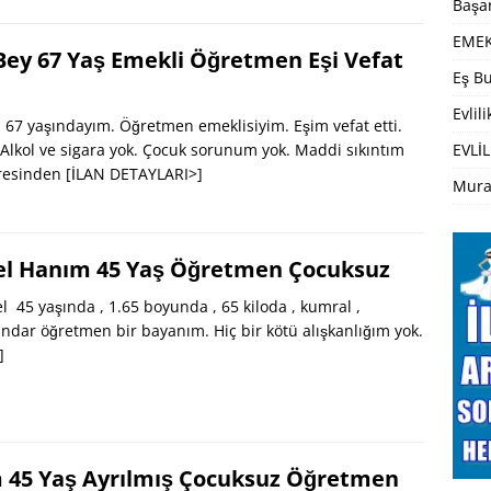
Başar
EMEK
Bey 67 Yaş Emekli Öğretmen Eşi Vefat
Eş Bu
Evlil
67 yaşındayım. Öğretmen emeklisiyim. Eşim vefat etti.
 Alkol ve sigara yok. Çocuk sorunum yok. Maddi sıkıntım
EVLİL
vresinden
[İLAN DETAYLARI>]
Mura
l Hanım 45 Yaş Öğretmen Çocuksuz
45 yaşında , 1.65 boyunda , 65 kiloda , kumral ,
indar öğretmen bir bayanım. Hiç bir kötü alışkanlığım yok.
]
 45 Yaş Ayrılmış Çocuksuz Öğretmen