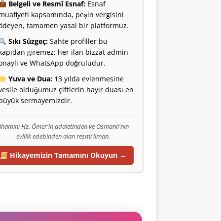
Belgeli ve Resmî Esnaf:
Esnaf
muafiyeti kapsamında, peşin vergisini
ödeyen, tamamen yasal bir platformuz.
Sıkı Süzgeç:
Sahte profiller bu
kapıdan giremez; her ilan bizzat admin
onaylı ve WhatsApp doğruludur.
Yuva ve Dua:
13 yılda evlenmesine
vesile olduğumuz çiftlerin hayır duası en
büyük sermayemizdir.
İlhamını Hz. Ömer'in adaletinden ve Osmanlı'nın
evlilik edebinden alan resmî liman.
Hikayemizin Tamamını Okuyun →