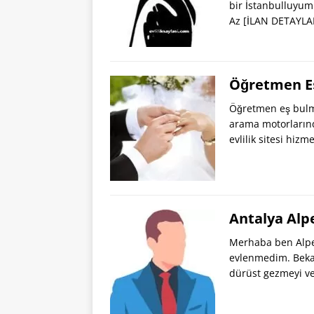
bir İstanbulluyum
Az
[İLAN DETAYLA
Öğretmen Eş
Öğretmen eş bulma 
arama motorlarınd
evlilik sitesi hizm
Antalya Alp
Merhaba ben Alper
evlenmedim. Bekar
dürüst gezmeyi v