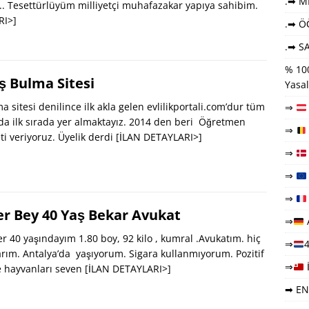
.➡ ME
.. Tesettürlüyüm milliyetçi muhafazakar yapıya sahibim.
RI>]
.➡ Ö
.➡ SA
% 100
 Bulma Sitesi
Yasal
sitesi denilince ilk akla gelen evlilikportali.com’dur tüm
⇒
a ilk sırada yer almaktayız. 2014 den beri Öğretmen
⇒
eti veriyoruz. Üyelik derdi
[İLAN DETAYLARI>]
⇒
⇒
⇒
er Bey 40 Yaş Bekar Avukat
⇒
 40 yaşındayım 1.80 boy, 92 kilo , kumral .Avukatım. hiç
⇒
4
ım. Antalya’da yaşıyorum. Sigara kullanmıyorum. Pozitif
⇒
e hayvanları seven
[İLAN DETAYLARI>]
➡ EN