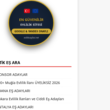
EN GÜVENİLİR
EVLİLİK SİTESİ
GOOGLE & YANDEX ONAYLI
evliliksayfasi.net
TİK EŞ ARA
PONSOR ADAYLAR
0+ Muğla Evlilik İlanı ÜYELİKSİZ 2026
DANA EŞ ADAYLARI
kara Evlilik İlanları ve Ciddi Eş Adayları
NTALYA EŞ ADAYLARI