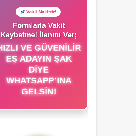
Vakit Nakittir!
Formlarla Vakit
Kaybetme! İlanını Ver;
HIZLI VE GÜVENILIR
EŞ ADAYIN ŞAK
DIYE
WHATSAPP’INA
GELSIN!