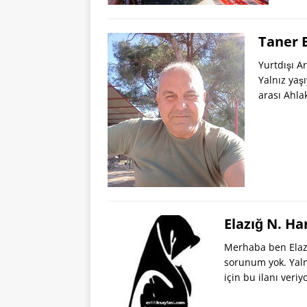
Taner 
Yurtdışı 
Yalnız yaş
arası Ahla
Elazığ N. H
Merhaba ben Elaz
sorunum yok. Yalnı
için bu ilanı ver