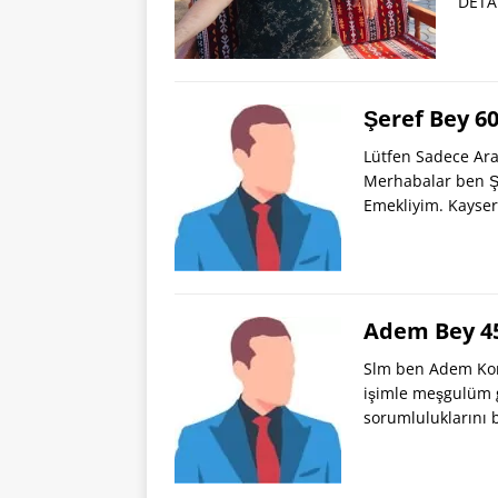
DETA
Şeref Bey 6
Lütfen Sadece Ara
Merhabalar ben Ş
Emekliyim. Kayser
Adem Bey 45
Slm ben Adem Kon
işimle meşgulüm gı
sorumluluklarını 