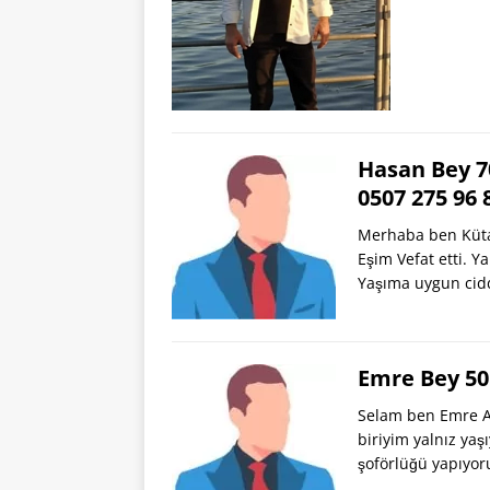
Hasan Bey 7
0507 275 96
Merhaba ben Küta
Eşim Vefat etti. Y
Yaşıma uygun cid
Emre Bey 50
Selam ben Emre An
biriyim yalnız ya
şoförlüğü yapıyo