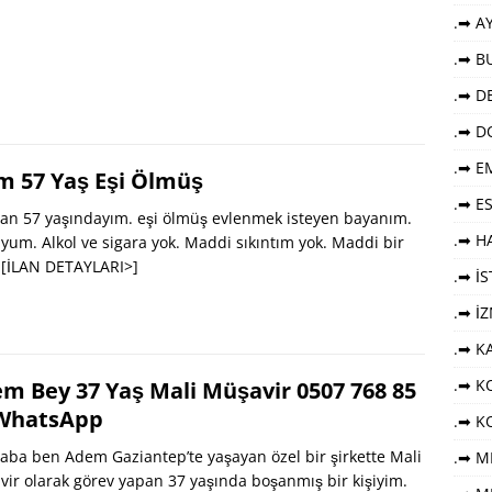
.➡ AY
.➡ B
.➡ DE
.➡ D
.➡ E
m 57 Yaş Eşi Ölmüş
.➡ E
an 57 yaşındayım. eşi ölmüş evlenmek isteyen bayanım.
.➡ HA
um. Alkol ve sigara yok. Maddi sıkıntım yok. Maddi bir
.
[İLAN DETAYLARI>]
.➡ İ
.➡ İ
.➡ K
.➡ KO
m Bey 37 Yaş Mali Müşavir 0507 768 85
WhatsApp
.➡ K
ba ben Adem Gaziantep’te yaşayan özel bir şirkette Mali
.➡ M
ir olarak görev yapan 37 yaşında boşanmış bir kişiyim.