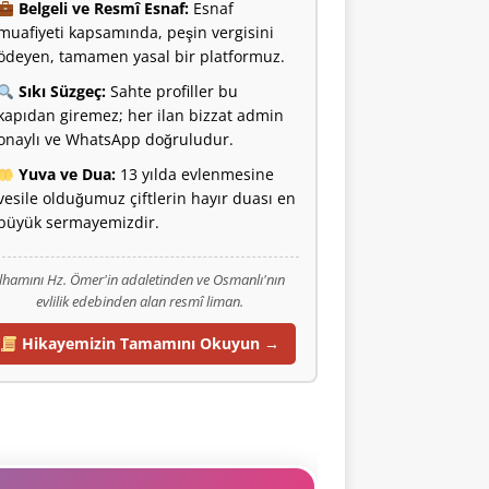
Belgeli ve Resmî Esnaf:
Esnaf
muafiyeti kapsamında, peşin vergisini
ödeyen, tamamen yasal bir platformuz.
Sıkı Süzgeç:
Sahte profiller bu
kapıdan giremez; her ilan bizzat admin
onaylı ve WhatsApp doğruludur.
Yuva ve Dua:
13 yılda evlenmesine
vesile olduğumuz çiftlerin hayır duası en
büyük sermayemizdir.
İlhamını Hz. Ömer'in adaletinden ve Osmanlı'nın
evlilik edebinden alan resmî liman.
Hikayemizin Tamamını Okuyun →