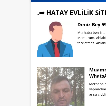
.➡ HATAY EVLİLİK SİT
Deniz Bey 5
Merhaba ben İsta
Memurum. Ahlaki d
fark etmez. Ahla
Muamme
Whats
Merhaba b
yapmadım. 
arası cidd