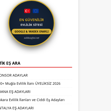
EN GÜVENİLİR
EVLİLİK SİTESİ
GOOGLE & YANDEX ONAYLI
evliliksayfasi.net
TİK EŞ ARA
PONSOR ADAYLAR
0+ Muğla Evlilik İlanı ÜYELİKSİZ 2026
DANA EŞ ADAYLARI
kara Evlilik İlanları ve Ciddi Eş Adayları
NTALYA EŞ ADAYLARI