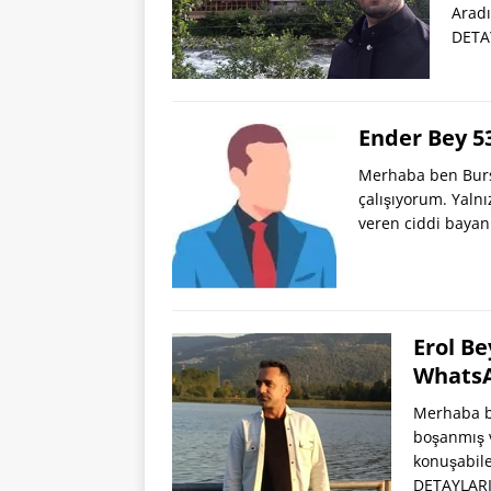
Aradı
DETA
Ender Bey 5
Merhaba ben Burs
çalışıyorum. Yalnı
veren ciddi bayan
Erol Be
Whats
Merhaba be
boşanmış v
konuşabile
DETAYLARI