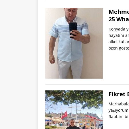
Mehmet
25 Wha
Konyada ya
hayatini a
alkol kul
ozen goste
Fikret
Merhabalar
yaşıyorum.
Rabbini bi