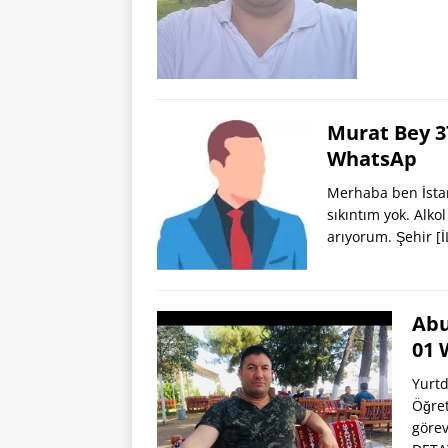
Murat Bey 3
WhatsAp
Merhaba ben İsta
sıkıntım yok. Alko
arıyorum. Şehir
[
Abu
01 
Yurtd
Öğret
görev