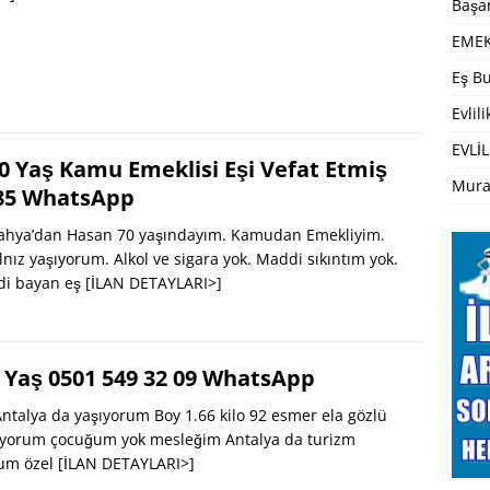
Başar
EMEK
Eş Bu
Evlil
EVLİL
0 Yaş Kamu Emeklisi Eşi Vefat Etmiş
Mura
 85 WhatsApp
hya’dan Hasan 70 yaşındayım. Kamudan Emekliyim.
alnız yaşıyorum. Alkol ve sigara yok. Maddi sıkıntım yok.
di bayan eş
[İLAN DETAYLARI>]
 Yaş 0501 549 32 09 WhatsApp
talya da yaşıyorum Boy 1.66 kilo 92 esmer ela gözlü
şıyorum çocuğum yok mesleğim Antalya da turizm
rum özel
[İLAN DETAYLARI>]