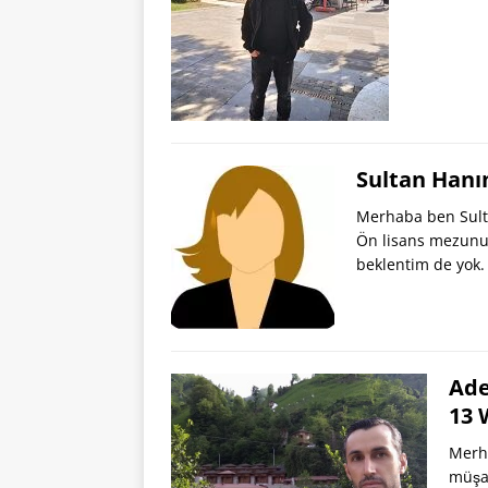
Sultan Hanı
Merhaba ben Sult
Ön lisans mezunuy
beklentim de yok
Ade
13 
Merha
müşav