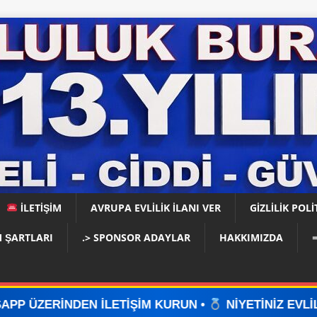
İLETİŞİM
AVRUPA EVLİLİK İLANI VER
GIZLILIK POLI
 ŞARTLARI
.> SPONSOR ADAYLAR
HAKKIMIZDA
LETİŞİM KURUN •
NİYETİNİZ EVLİLİKSE, DOĞRU YER