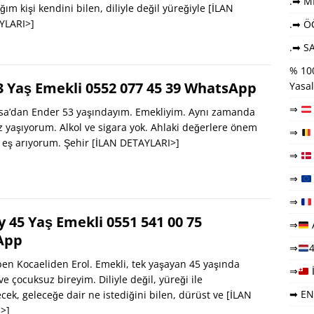
.➡ ME
ğım kişi kendini bilen, diliyle değil yüreğiyle
[İLAN
YLARI>]
.➡ Ö
.➡ SA
% 100
3 Yaş Emekli 0552 077 45 39 WhatsApp
Yasal
⇒
a’dan Ender 53 yaşındayım. Emekliyim. Aynı zamanda
z yaşıyorum. Alkol ve sigara yok. Ahlaki değerlere önem
⇒
 eş arıyorum. Şehir
[İLAN DETAYLARI>]
⇒
⇒
⇒
y 45 Yaş Emekli 0551 541 00 75
⇒
App
⇒
4
n Kocaeliden Erol. Emekli, tek yaşayan 45 yaşında
⇒
e çocuksuz bireyim. Diliyle değil, yüreği ile
➡ EN
cek, geleceğe dair ne istediğini bilen, dürüst ve
[İLAN
>]