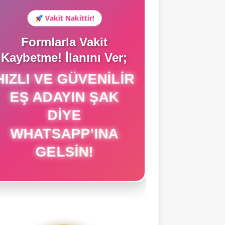
Vakit Nakittir!
Formlarla Vakit
Kaybetme! İlanını Ver;
IZLI VE GÜVENILIR
EŞ ADAYIN ŞAK
DIYE
WHATSAPP’INA
GELSIN!