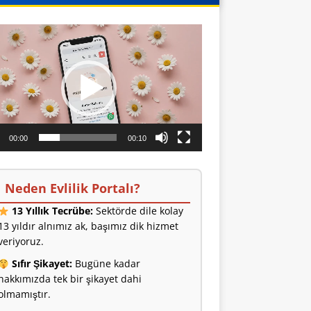
o
ıcı
00:00
00:10
Neden Evlilik Portalı?
13 Yıllık Tecrübe:
Sektörde dile kolay
13 yıldır alnımız ak, başımız dik hizmet
veriyoruz.
Sıfır Şikayet:
Bugüne kadar
hakkımızda tek bir şikayet dahi
olmamıştır.