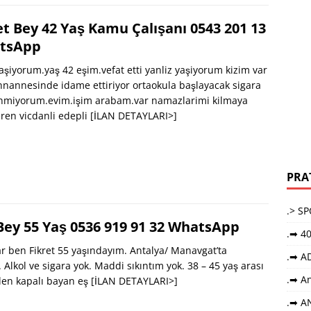
 Bey 42 Yaş Kamu Çalışanı 0543 201 13
tsApp
şiyorum.yaş 42 eşim.vefat etti yanliz yaşiyorum kizim var
nnannesinde idame ettiriyor ortaokula başlayacak sigara
lanmiyorum.evim.işim arabam.var namazlarimi kilmaya
ren vicdanli edepli
[İLAN DETAYLARI>]
PRA
.> S
 Bey 55 Yaş 0536 919 91 32 WhatsApp
.➡ 40
 ben Fikret 55 yaşındayım. Antalya/ Manavgat’ta
.➡ A
 Alkol ve sigara yok. Maddi sıkıntım yok. 38 – 45 yaş arası
.➡ An
len kapalı bayan eş
[İLAN DETAYLARI>]
.➡ A