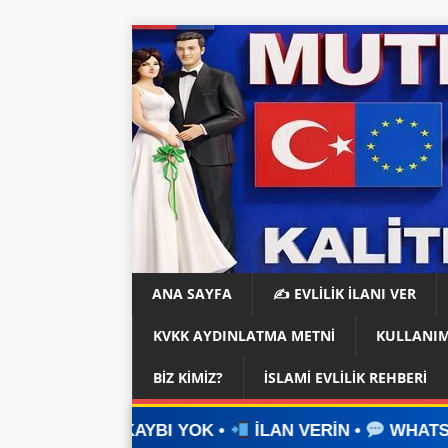
ANA SAYFA
✍️ EVLİLİK İLANI VER
KVKK AYDINLATMA METNI
KULLANIM
BIZ KIMIZ?
İSLAMI EVLILIK REHBERI
BI YOK •
İLAN VERİN •
WHATSAPP ÜZERİNDEN İ