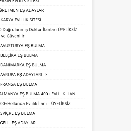
RSİN EVLİLİK SİTESİ
ĞRETMEN EŞ ADAYLAR
KARYA EVLİLİK SİTESİ
 Doğrulanmış Doktor İlanları ÜYELİKSİZ
 ve Güvenilir
AVUSTURYA EŞ BULMA
BELÇİKA EŞ BULMA
DANİMARKA EŞ BULMA
AVRUPA EŞ ADAYLARI ->
FRANSA EŞ BULMA
ALMANYA EŞ BULMA 400+ EVLİLİK İLANI
00+Hollanda Evlilik İlanı – ÜYELİKSİZ
İSVİÇRE EŞ BULMA
GELLİ EŞ ADAYLAR