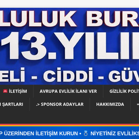
İLETİŞİM
AVRUPA EVLİLİK İLANI VER
GIZLILIK POLI
 ŞARTLARI
.> SPONSOR ADAYLAR
HAKKIMIZDA
İŞİM KURUN •
NİYETİNİZ EVLİLİKSE, DOĞRU YERDE