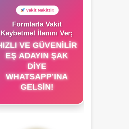
Vakit Nakittir!
Formlarla Vakit
Kaybetme! İlanını Ver;
IZLI VE GÜVENILIR
EŞ ADAYIN ŞAK
DIYE
WHATSAPP’INA
GELSIN!