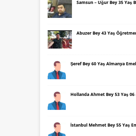
Samsun – Uğur Bey 35 Yaş B
Abuzer Bey 43 Yaş Öğretme
Şeref Bey 60 Yaş Almanya Emek
Hollanda Ahmet Bey 53 Yaş 06
İstanbul Mehmet Bey 55 Yaş E