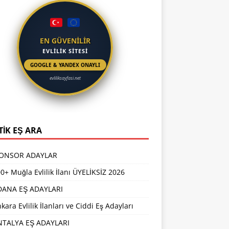
EN GÜVENİLİR
EVLİLİK SİTESİ
GOOGLE & YANDEX ONAYLI
evliliksayfasi.net
TİK EŞ ARA
PONSOR ADAYLAR
0+ Muğla Evlilik İlanı ÜYELİKSİZ 2026
DANA EŞ ADAYLARI
kara Evlilik İlanları ve Ciddi Eş Adayları
NTALYA EŞ ADAYLARI