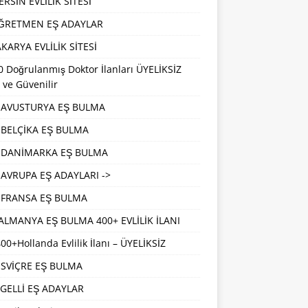
RSİN EVLİLİK SİTESİ
ĞRETMEN EŞ ADAYLAR
KARYA EVLİLİK SİTESİ
 Doğrulanmış Doktor İlanları ÜYELİKSİZ
 ve Güvenilir
AVUSTURYA EŞ BULMA
BELÇİKA EŞ BULMA
DANİMARKA EŞ BULMA
AVRUPA EŞ ADAYLARI ->
FRANSA EŞ BULMA
ALMANYA EŞ BULMA 400+ EVLİLİK İLANI
00+Hollanda Evlilik İlanı – ÜYELİKSİZ
İSVİÇRE EŞ BULMA
GELLİ EŞ ADAYLAR