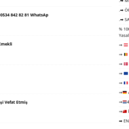
.➡ ME
.➡ Ö
 0534 842 82 81 WhatsAp
.➡ SA
% 100
Yasal
Emekli
⇒
⇒
⇒
⇒
⇒
⇒
⇒
4
şi Vefat Etmiş
⇒
➡ EN