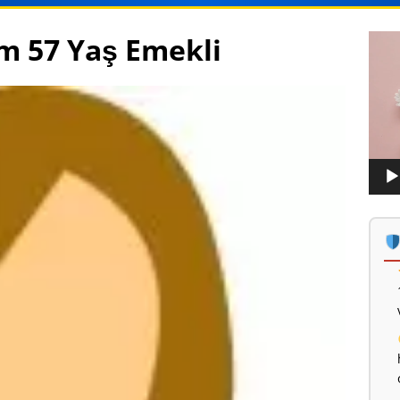
m 57 Yaş Emekli
Vide
oynat