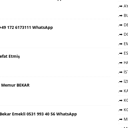
.➡ AY
.➡ B
.➡ DE
 +49 172 6173111 WhatsApp
.➡ D
.➡ E
.➡ E
efat Etmiş
.➡ HA
.➡ İ
.➡ İ
aş Memur BEKAR
.➡ K
.➡ KO
.➡ K
ş Bekar Emekli 0531 993 40 56 WhatsApp
.➡ M