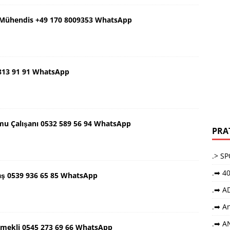
ş Mühendis +49 170 8009353 WhatsApp
 813 91 91 WhatsApp
mu Çalışanı 0532 589 56 94 WhatsApp
PRA
.> S
.➡ 40
aş 0539 936 65 85 WhatsApp
.➡ A
.➡ An
.➡ A
Emekli 0545 273 69 66 WhatsApp