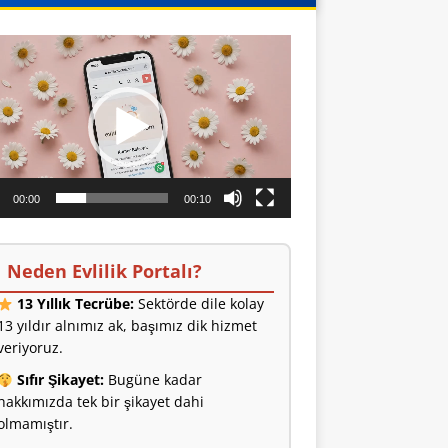
o
ıcı
00:00
00:10
Neden Evlilik Portalı?
13 Yıllık Tecrübe:
Sektörde dile kolay
13 yıldır alnımız ak, başımız dik hizmet
veriyoruz.
Sıfır Şikayet:
Bugüne kadar
hakkımızda tek bir şikayet dahi
olmamıştır.