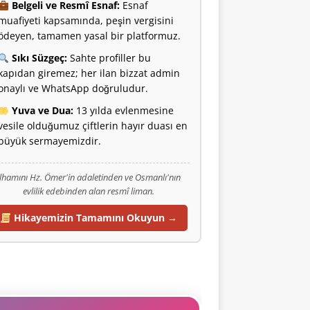
Belgeli ve Resmî Esnaf:
Esnaf
muafiyeti kapsamında, peşin vergisini
ödeyen, tamamen yasal bir platformuz.
Sıkı Süzgeç:
Sahte profiller bu
kapıdan giremez; her ilan bizzat admin
onaylı ve WhatsApp doğruludur.
Yuva ve Dua:
13 yılda evlenmesine
vesile olduğumuz çiftlerin hayır duası en
büyük sermayemizdir.
İlhamını Hz. Ömer'in adaletinden ve Osmanlı'nın
evlilik edebinden alan resmî liman.
Hikayemizin Tamamını Okuyun →