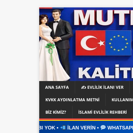
ANA SAYFA
✍️ EVLİLİK İLANI VER
KVKK AYDINLATMA METNI
KULLANIM
BIZ KIMIZ?
İSLAMI EVLILIK REHBERI
 YOK •
İLAN VERİN •
WHATSAPP ÜZERİNDEN İLET