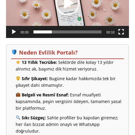
00:00
00:10
Neden Evlilik Portalı?
13 Yıllık Tecrübe:
Sektörde dile kolay 13 yıldır
alnımız ak, başımız dik hizmet veriyoruz.
Sıfır Şikayet:
Bugüne kadar hakkımızda tek bir
şikayet dahi olmamıştır.
Belgeli ve Resmî Esnaf:
Esnaf muafiyeti
kapsamında, peşin vergisini ödeyen, tamamen yasal
bir platformuz.
Sıkı Süzgeç:
Sahte profiller bu kapıdan giremez;
her ilan bizzat admin onaylı ve WhatsApp
doğruludur.