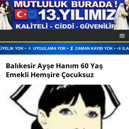
 YOK •
ZAMAN KAYBI YOK •
İLAN VERİN •
WHATSAPP ÜZE
Balıkesir Ayşe Hanım 60 Yaş
Emekli Hemşire Çocuksuz