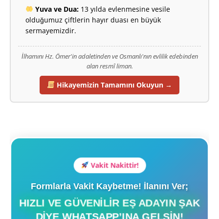
Yuva ve Dua:
13 yılda evlenmesine vesile
olduğumuz çiftlerin hayır duası en büyük
sermayemizdir.
İlhamını Hz. Ömer'in adaletinden ve Osmanlı'nın evlilik edebinden
alan resmî liman.
Hikayemizin Tamamını Okuyun →
Vakit Nakittir!
Formlarla Vakit Kaybetme! İlanını Ver;
HIZLI VE GÜVENILIR EŞ ADAYIN ŞAK
DIYE WHATSAPP’INA GELSIN!