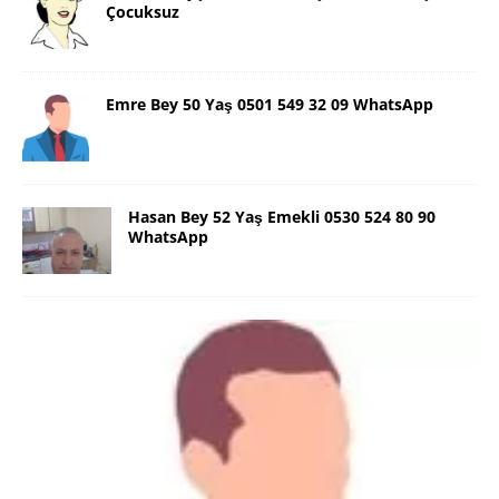
Çocuksuz
Emre Bey 50 Yaş 0501 549 32 09 WhatsApp
Hasan Bey 52 Yaş Emekli 0530 524 80 90
WhatsApp
Danimarka Mustafa Bey 45 Yaş +45
42 48 17 28 WhatsApp
Lütfen Danimarka dışı aramasın. Selam ben
Danimarka’dan Mustafa 45 yaşında, 1.88 boyunda,
98 kiloda, Kumral, ayrılmış bir beyim. Alkol yok.