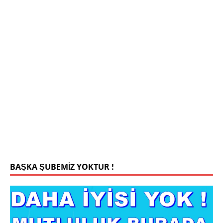
Mehmet Bey 42 Yaş Kamu Çalışanı
0543 201 13 25 WhatsApp
Konyada yaşiyorum.yaş 42 eşim.vefat etti yanliz
yaşiyorum kizim var hayatini annannesinde idame
ettiriyor ortaokula başlayacak sigara alkol
kullanmiyorum.evim.işim arabam.var namazlarimi
kilmaya ozen gosteren vicdanli edepli
[İLAN
DETAYLARI>]
BAŞKA ŞUBEMİZ YOKTUR !