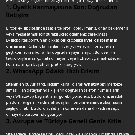
Peki, bu siteyi diğerlerinden ayıran ne? İşte detaylı incelememiz:
1. Üyelik Karmaşasına Son: Doğrudan
İletişim
Birçok evlilik sitesinde saatlerce profil doldurmanız, onay beklemeniz
veya mesaj atmak için sürekli ücret ödemeniz gerekmez !
Evlilikportali.com’un en dikkat çekici özelliği
üyelik sisteminin
olmaması.
Kullanıcılar ilanlarını veriyor ve admin onayından
geçtikten sonra bu ilanlar doğrudan yayınlanıyor. Bu, özellikle
teknolojiyle arası çok sıkı olmayan veya hızlı sonuç almak isteyen
kullanıcılar için büyük bir pratiklik sağlıyor.
2. WhatsApp Odaklı Hızlı Erişim
Sitenin en büyük farkı, iletişim kanalı olarak
WhatsApp
’ı merkeze
alması. İlan detaylarında kişilerin doğrudan telefon numaralarını
veya WhatsApp bağlantılarını görebiliyorsunuz. Bu durum, aradaki
platform engelini kaldırarak adayların birbirine anında ulaşmasını
sağlıyor. Tabii bu durum, iletişim kurarken daha dikkatli ve seçici
olmayı da beraberinde getiriyor.
3. Avrupa ve Türkiye Geneli Geniş Kitle
Site sadece Türkiye ile sınırlı değil; özellikle Almanya, Hollanda, Fransa