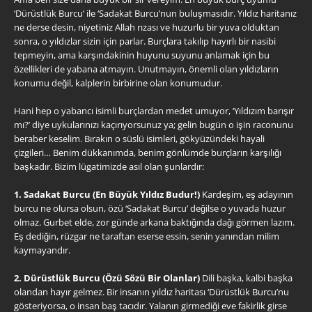
‘Dürüstlük Burcu’ ile ‘Sadakat Burcu’nun buluşmasıdır. Yıldız haritanız
ne derse desin, niyetiniz Allah rızası ve huzurlu bir yuva olduktan
sonra, o yıldızlar sizin için parlar. Burçlara takılıp hayırlı bir nasibi
tepmeyin, ama karşındakinin huyunu suyunu anlamak için bu
özellikleri de yabana atmayın. Unutmayın, önemli olan yıldızların
konumu değil, kalplerin birbirine olan konumudur.
Hani hep o yabancı isimli burçlardan medet umuyor, ‘Yıldızım barışır
mı?’ diye uykularınızı kaçırıyorsunuz ya; gelin bugün o işin raconunu
beraber keselim. Bırakın o süslü isimleri, gökyüzündeki hayali
çizgileri… Benim dükkanımda, benim gönlümde burçların karşılığı
başkadır. Bizim lügatimizde asıl olan şunlardır:
1. Sadakat Burcu (En Büyük Yıldız Budur!)
Kardeşim, eş adayının
burcu ne olursa olsun, özü ‘Sadakat Burcu’ değilse o yuvada huzur
olmaz. Gurbet elde, zor günde arkana baktığında dağı görmen lazım.
Eş dediğin, rüzgar ne taraftan eserse essin, senin yanından milim
kaymayandır.
2. Dürüstlük Burcu (Özü Sözü Bir Olanlar)
Dili başka, kalbi başka
olandan hayır gelmez. Bir insanın yıldız haritası ‘Dürüstlük Burcu’nu
gösteriyorsa, o insan baş tacıdır. Yalanın girmediği eve fakirlik girse