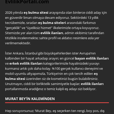
EvlilikPortali.com
2026 yılında
eş bulma sitesi
arayışında olan binlerce ciddi aday için
en güvenilir liman olmaya devam ediyoruz. Sektördeki 13 yıllık
tecrübemizle, sıradan
eş bulma siteleri
arasındaki farkımızı
“gerçeklik” ve “üyeliksiz hizmet” ilkelerimizle ortaya koyuyoruz.
Sitemizde yer alan tüm
evlilik ilanları
, admin ekibimiz tarafından
titizlikle incelenmekte; sahte profil ve aldatıcı resimlere asla yer
verilmemektedir.
İster Ankara, İstanbul gibi büyükşehirlerden ister Avrupa’nın
kalbinden bir hayat arkadaşı arayın; en güncel
bayan evlilik ilanları
ve
erkek evlilik ilanları
kategorilerimizle hayalinizdeki yuvayı
kurmanız artık çok daha kolay. %100 gerçek kullanıcı deneyimi ve
mobil uyumlu altyapımızla, Türkiye’nin en çok tercih edilen
eş
bulma sitesi
üzerinden siz de kısmetinizi bugün bulabilirsiniz.
Unutmayın, ciddi bir birliktelik samimiyetle başlar;
evlilik ilanları
portallarımızda aradığınız o temiz kalpli eş adayı sizi bekliyor.
MURAT BEY’IN KALEMINDEN
Hep soruyorsunuz; ‘Murat Bey, eş seçerken ten rengi, boy pos, dış