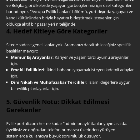
ve Belçika gibi ülkelerde yaşayan gurbetçilerimiz için özel kategoriler
barındırıyor. “Avrupa Evlilik İlanları” bölümü, yurt dışında yaşayan ve
kendi kültüründen biriyle hayatını birleştirmek isteyenler için
oldukça aktif bir pazar yeri niteliğinde.
4. Hedef Kitleye Göre Kategoriler
Sitede sadece genel ilanlar yok. Aramanızı daraltabileceğiniz spesifik
başlıklar mevcut:
Memur Eş Arayanlar:
Kariyer ve yaşam tarzı uyumu arayanlar
için.
Emekli Evlilikleri:
İkinci baharını yaşamak isteyen kıdemli adaylar
için.
Dini Nikah ve Muhafazakar Tercihler:
İslami değerlere uygun
bir evlilik planlayanlar için.
5. Güvenlik Notu: Dikkat Edilmesi
Gerekenler
Evlilikportali.com her ne kadar “admin onaylı” ilanlar yayınlasa da,
üyeliksiz ve doğrudan telefon numarası üzerinden yürüyen
sistemlerde kullanıcıya büyük sorumluluk düşüyor.