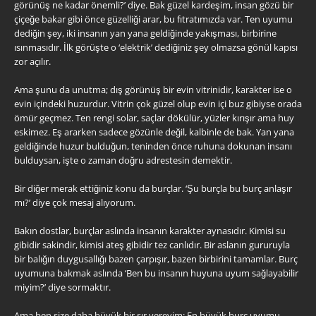
görünüş ne kadar önemli?’ diye. Bak güzel kardeşim, insan gözü bir
çiçeğe bakar gibi önce güzelliği arar, bu fıtratımızda var. Ten uyumu
dediğin şey, iki insanın yan yana geldiğinde yakışması, birbirine
ısınmasıdır. İlk görüşte o ‘elektrik’ dediğiniz şey olmazsa gönül kapısı
zor açılır.
Ama şunu da unutma; dış görünüş bir evin vitrinidir, karakter ise o
evin içindeki huzurdur. Vitrin çok güzel olup evin içi buz gibiyse orada
ömür geçmez. Ten rengi solar, saçlar dökülür, yüzler kırışır ama huy
eskimez. Eş ararken sadece gözünle değil, kalbinle de bak. Yan yana
geldiğinde huzur bulduğun, teninden önce ruhuna dokunan insanı
bulduysan, işte o zaman doğru adrestesin demektir.
Bir diğer merak ettiğiniz konu da burçlar. ‘Şu burçla bu burç anlaşır
mı?’ diye çok mesaj alıyorum.
Bakın dostlar, burçlar aslında insanın karakter aynasıdır. Kimisi su
gibidir sakindir, kimisi ateş gibidir tez canlıdır. Bir aslanın gururuyla
bir balığın duygusallığı bazen çarpışır, bazen birbirini tamamlar. Burç
uyumuna bakmak aslında ‘Ben bu insanın huyuna uyum sağlayabilir
miyim?’ diye sormaktır.
Ama ben size daha büyük bir sır vereyim: En büyük burç uyumu