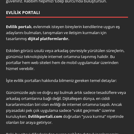
güveniriz. Rabbim hepimizi ‘Edep Burcu’nda buluştursun.
EVLILIK PORTALI
Evlilik portalı
, evlenmek isteyen bireylerin kendilerine uygun eş
adaylarını bulmaları, tanışmaları ve iletişim kurmaları için
tasarlanmış
dijital platformlardır.
Eskiden görücü usulü veya arkadaş çevresiyle yürütülen süreçlerin,
günümüz teknolojisiyle internet ortamına taşınmış halidir. Bu
portallar hem web siteleri hem de mobil uygulamalar üzerinden
hizmet verebilir.
İşte evlilik portalları hakkında bilmeniz gereken temel detaylar:
Günümüzde aşkı ve doğru eşi bulmak artık sadece tesadüflere veya
arkadaş ortamlarına bağlı değil. Dijitalleşen dünya, en ciddi
kararlarımızdan biri olan evliliği de internet ortamına taşıdı. Ancak
piyasadaki pek çok uygulama sadece “vakit geçirmek” üzerine
kuruluyken,
Evlilikportali.com
doğrudan “yuva kurma” niyetinde
olanları bir araya getiriyor.