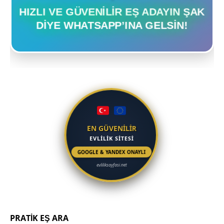
HIZLI VE GÜVENILIR EŞ ADAYIN ŞAK
DIYE WHATSAPP’INA GELSIN!
EN GÜVENİLİR
EVLİLİK SİTESİ
GOOGLE & YANDEX ONAYLI
evliliksayfasi.net
PRATİK EŞ ARA