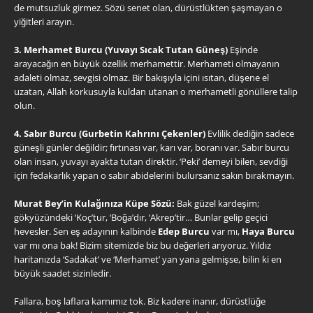
de mutsuzluk girmez. Sözü senet olan, dürüstlükten şaşmayan o
yiğitleri arayın.
3. Merhamet Burcu (Yuvayı Sıcak Tutan Güneş)
Eşinde
arayacağın en büyük özellik merhamettir. Merhameti olmayanın
adaleti olmaz, sevgisi olmaz. Bir bakışıyla içini ısıtan, düşene el
uzatan, Allah korkusuyla kuldan utanan o merhametli gönüllere talip
olun.
4. Sabır Burcu (Gurbetin Kahrını Çekenler)
Evlilik dediğin sadece
güneşli günler değildir; fırtınası var, karı var, boranı var. Sabır burcu
olan insan, yuvayı ayakta tutan direktir. ‘Peki’ demeyi bilen, sevdiği
için fedakarlık yapan o sabır abidelerini bulursanız sakın bırakmayın.
Murat Bey’in Kulağınıza Küpe Sözü:
Bak güzel kardeşim;
gökyüzündeki ‘Koç’tur, ‘Boğa’dır, ‘Akrep’tir… Bunlar gelip geçici
hevesler. Sen eş adayının kalbinde
Edep Burcu
var mı,
Haya Burcu
var mı ona bak! Bizim sitemizde biz bu değerleri arıyoruz. Yıldız
haritanızda ‘Sadakat’ ve ‘Merhamet’ yan yana gelmişse, bilin ki en
büyük saadet sizinledir.
Fallara, boş laflara karnımız tok. Biz kadere inanır, dürüstlüğe