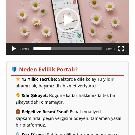
00:00
00:10
Neden Evlilik Portalı?
13 Yıllık Tecrübe:
Sektörde dile kolay 13 yıldır
alnımız ak, başımız dik hizmet veriyoruz.
Sıfır Şikayet:
Bugüne kadar hakkımızda tek bir
şikayet dahi olmamıştır.
Belgeli ve Resmî Esnaf:
Esnaf muafiyeti
kapsamında, peşin vergisini ödeyen, tamamen yasal
bir platformuz.
Sıkı Süzgeç:
Sahte profiller bu kapıdan giremez;