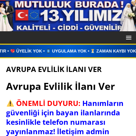
UYGULAMA YOK •
ZAMAN KAYBI YOK •
İLAN VERİN •
W
AVRUPA EVLİLİK İLANI VER
Avrupa Evlilik İlanı Ver
ÖNEMLİ DUYURU:
Hanımların
güvenliği için bayan ilanlarında
kesinlikle telefon numarası
yayınlanmaz! İletişim admin