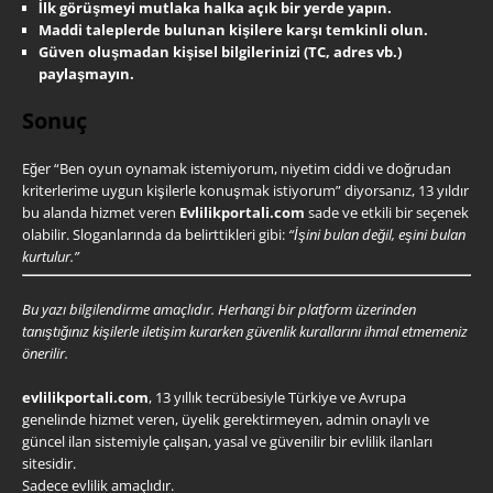
İlk görüşmeyi mutlaka halka açık bir yerde yapın.
Maddi taleplerde bulunan kişilere karşı temkinli olun.
Güven oluşmadan kişisel bilgilerinizi (TC, adres vb.)
paylaşmayın.
Sonuç
Eğer “Ben oyun oynamak istemiyorum, niyetim ciddi ve doğrudan
kriterlerime uygun kişilerle konuşmak istiyorum” diyorsanız, 13 yıldır
bu alanda hizmet veren
Evlilikportali.com
sade ve etkili bir seçenek
olabilir. Sloganlarında da belirttikleri gibi:
“İşini bulan değil, eşini bulan
kurtulur.”
Bu yazı bilgilendirme amaçlıdır. Herhangi bir platform üzerinden
tanıştığınız kişilerle iletişim kurarken güvenlik kurallarını ihmal etmemeniz
önerilir.
evlilikportali.com
, 13 yıllık tecrübesiyle Türkiye ve Avrupa
genelinde hizmet veren, üyelik gerektirmeyen, admin onaylı ve
güncel ilan sistemiyle çalışan, yasal ve güvenilir bir evlilik ilanları
sitesidir.
Sadece evlilik amaçlıdır.