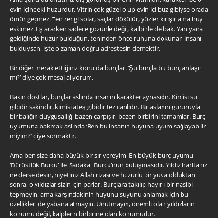
evin içindeki huzurdur. Vitrin çok güzel olup evin içi buz gibiyse orada
ömür geçmez. Ten rengi solar, saçlar dökülür, yüzler kırışır ama huy
eskimez. Eş ararken sadece gözünle değil, kalbinle de bak. Yan yana
geldiğinde huzur bulduğun, teninden önce ruhuna dokunan insanı
bulduysan, işte o zaman doğru adrestesin demektir.
Bir diğer merak ettiğiniz konu da burçlar. ‘Şu burçla bu burç anlaşır
mı?’ diye çok mesaj alıyorum.
Bakın dostlar, burçlar aslında insanın karakter aynasıdır. Kimisi su
gibidir sakindir, kimisi ateş gibidir tez canlıdır. Bir aslanın gururuyla
bir balığın duygusallığı bazen çarpışır, bazen birbirini tamamlar. Burç
uyumuna bakmak aslında ‘Ben bu insanın huyuna uyum sağlayabilir
miyim?’ diye sormaktır.
Ama ben size daha büyük bir sır vereyim: En büyük burç uyumu
‘Dürüstlük Burcu’ ile ‘Sadakat Burcu’nun buluşmasıdır. Yıldız haritanız
ne derse desin, niyetiniz Allah rızası ve huzurlu bir yuva olduktan
sonra, o yıldızlar sizin için parlar. Burçlara takılıp hayırlı bir nasibi
tepmeyin, ama karşındakinin huyunu suyunu anlamak için bu
özellikleri de yabana atmayın. Unutmayın, önemli olan yıldızların
konumu değil, kalplerin birbirine olan konumudur.