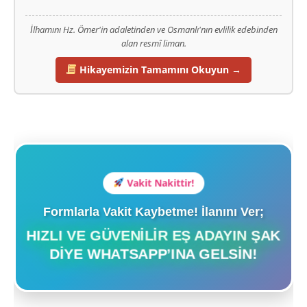
İlhamını Hz. Ömer'in adaletinden ve Osmanlı'nın evlilik edebinden
alan resmî liman.
Hikayemizin Tamamını Okuyun →
Vakit Nakittir!
Formlarla Vakit Kaybetme! İlanını Ver;
HIZLI VE GÜVENILIR EŞ ADAYIN ŞAK
DIYE WHATSAPP’INA GELSIN!