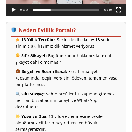
00:00
00:10
Neden Evlilik Portalı?
13 Yıllık Tecrübe:
Sektörde dile kolay 13 yıldır
alnımız ak, başımız dik hizmet veriyoruz.
Sıfır Şikayet:
Bugüne kadar hakkımızda tek bir
şikayet dahi olmamıştır.
Belgeli ve Resmî Esnaf:
Esnaf muafiyeti
kapsamında, peşin vergisini ödeyen, tamamen yasal
bir platformuz.
Sıkı Süzgeç:
Sahte profiller bu kapıdan giremez;
her ilan bizzat admin onaylı ve WhatsApp
doğruludur.
Yuva ve Dua:
13 yılda evlenmesine vesile
olduğumuz çiftlerin hayır duası en büyük
sermayemizdir.