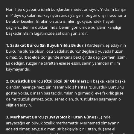
Hani hep o yabancı isimli burçlardan medet umuyor, ‘Yıldızım barışır
mı?’ diye uykularınızı kaçırıyorsunuz ya; gelin bugün o işin raconunu
beraber keselim. Bırakın o süslü isimleri, gökyüzündeki hayali
çizgileri… Benim dükkanımda, benim gönlümde burçların karşılığı
başkadır. Bizim lügatimizde asıl olan şunlardır:
1. Sadakat Burcu (En Büyük Yıldız Budur!)
Kardeşim, eş adayının
burcu ne olursa olsun, özü ‘Sadakat Burcu’ değilse o yuvada huzur
olmaz. Gurbet elde, zor günde arkana baktığında dağı görmen lazım.
Eş dediğin, rüzgar ne taraftan eserse essin, senin yanından milim
kaymayandır.
2. Dürüstlük Burcu (Özü Sözü Bir Olanlar)
Dili başka, kalbi başka
olandan hayır gelmez. Bir insanın yıldız haritası ‘Dürüstlük Burcu’nu
gösteriyorsa, o insan baş tacıdır. Yalanın girmediği eve fakirlik girse
de mutsuzluk girmez. Sözü senet olan, dürüstlükten şaşmayan o
yiğitleri arayın.
3. Merhamet Burcu (Yuvayı Sıcak Tutan Güneş)
Eşinde
arayacağın en büyük özellik merhamettir. Merhameti olmayanın
adaleti olmaz, sevgisi olmaz. Bir bakışıyla içini ısıtan, düşene el