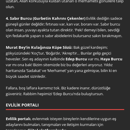
uzatan, Allah korkusuyla kuldan utanan o merhametli gönüllere talip
olun.
4. Sabır Burcu (Gurbetin Kahrını Çekenler)
Evlilik dediğin sadece
güneşli günler değildir; fırtınası var, karı var, boranı var. Sabır burcu
olan insan, yuvayı ayakta tutan direktir. ‘Peki’ demeyi bilen, sevdiği
için fedakarlık yapan o sabır abidelerini bulursanız sakın bırakmayın.
Murat Bey’in Kulağınıza Küpe Sözü:
Bak güzel kardeşim;
gökyüzündeki ‘Koç’tur, ‘Boğa’dır, ‘Akrep’tir… Bunlar gelip geçici
hevesler. Sen eş adayının kalbinde
Edep Burcu
var mı,
Haya Burcu
var mı ona bak! Bizim sitemizde biz bu değerleri arıyoruz. Yıldız
haritanızda ‘Sadakat’ ve ‘Merhamet’ yan yana gelmişse, bilin ki en
büyük saadet sizinledir.
Fallara, boş laflara karnımız tok. Biz kadere inanır, dürüstlüğe
güveniriz. Rabbim hepimizi ‘Edep Burcu’nda buluştursun.
EVLILIK PORTALI
Evlilik portalı
, evlenmek isteyen bireylerin kendilerine uygun eş
adaylarını bulmaları, tanışmaları ve iletişim kurmaları için