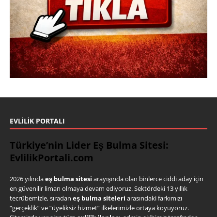
EVLILIK PORTALI
Türkiye’nin Lider Eş Bulma Sitesi:
EvlilikPortali.com
2026 yılında
eş bulma sitesi
arayışında olan binlerce ciddi aday için
en güvenilir liman olmaya devam ediyoruz. Sektördeki 13 yıllık
tecrübemizle, sıradan
eş bulma siteleri
arasındaki farkımızı
“gerçeklik” ve “üyeliksiz hizmet” ilkelerimizle ortaya koyuyoruz.