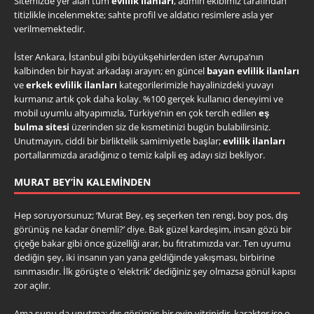
Sitemizde yer alan tüm
evlilik ilanları
, admin ekibimiz tarafından
titizlikle incelenmekte; sahte profil ve aldatıcı resimlere asla yer
verilmemektedir.
İster Ankara, İstanbul gibi büyükşehirlerden ister Avrupa’nın
kalbinden bir hayat arkadaşı arayın; en güncel
bayan evlilik ilanları
ve
erkek evlilik ilanları
kategorilerimizle hayalinizdeki yuvayı
kurmanız artık çok daha kolay. %100 gerçek kullanıcı deneyimi ve
mobil uyumlu altyapımızla, Türkiye’nin en çok tercih edilen
eş
bulma sitesi
üzerinden siz de kısmetinizi bugün bulabilirsiniz.
Unutmayın, ciddi bir birliktelik samimiyetle başlar;
evlilik ilanları
portallarımızda aradığınız o temiz kalpli eş adayı sizi bekliyor.
MURAT BEY’IN KALEMINDEN
Hep soruyorsunuz; ‘Murat Bey, eş seçerken ten rengi, boy pos, dış
görünüş ne kadar önemli?’ diye. Bak güzel kardeşim, insan gözü bir
çiçeğe bakar gibi önce güzelliği arar, bu fıtratımızda var. Ten uyumu
dediğin şey, iki insanın yan yana geldiğinde yakışması, birbirine
ısınmasıdır. İlk görüşte o ‘elektrik’ dediğiniz şey olmazsa gönül kapısı
zor açılır.
Ama şunu da unutma; dış görünüş bir evin vitrinidir, karakter ise o