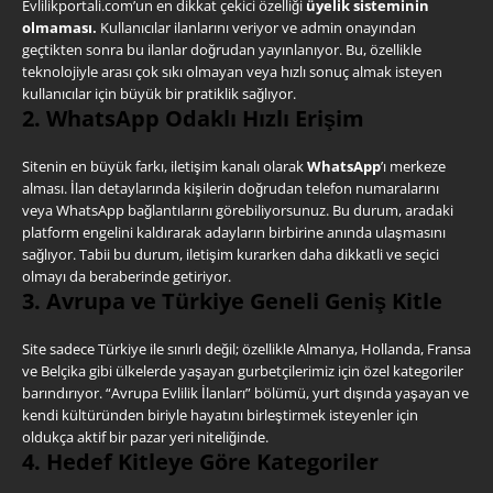
Evlilikportali.com’un en dikkat çekici özelliği
üyelik sisteminin
olmaması.
Kullanıcılar ilanlarını veriyor ve admin onayından
geçtikten sonra bu ilanlar doğrudan yayınlanıyor. Bu, özellikle
teknolojiyle arası çok sıkı olmayan veya hızlı sonuç almak isteyen
kullanıcılar için büyük bir pratiklik sağlıyor.
2. WhatsApp Odaklı Hızlı Erişim
Sitenin en büyük farkı, iletişim kanalı olarak
WhatsApp
’ı merkeze
alması. İlan detaylarında kişilerin doğrudan telefon numaralarını
veya WhatsApp bağlantılarını görebiliyorsunuz. Bu durum, aradaki
platform engelini kaldırarak adayların birbirine anında ulaşmasını
sağlıyor. Tabii bu durum, iletişim kurarken daha dikkatli ve seçici
olmayı da beraberinde getiriyor.
3. Avrupa ve Türkiye Geneli Geniş Kitle
Site sadece Türkiye ile sınırlı değil; özellikle Almanya, Hollanda, Fransa
ve Belçika gibi ülkelerde yaşayan gurbetçilerimiz için özel kategoriler
barındırıyor. “Avrupa Evlilik İlanları” bölümü, yurt dışında yaşayan ve
kendi kültüründen biriyle hayatını birleştirmek isteyenler için
oldukça aktif bir pazar yeri niteliğinde.
4. Hedef Kitleye Göre Kategoriler