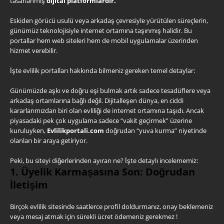
tasarlanmış
dijital platformlardır.
Eskiden görücü usulü veya arkadaş çevresiyle yürütülen süreçlerin,
günümüz teknolojisiyle internet ortamına taşınmış halidir. Bu
portallar hem web siteleri hem de mobil uygulamalar üzerinden
hizmet verebilir.
İşte evlilik portalları hakkında bilmeniz gereken temel detaylar:
Günümüzde aşkı ve doğru eşi bulmak artık sadece tesadüflere veya
arkadaş ortamlarına bağlı değil. Dijitalleşen dünya, en ciddi
kararlarımızdan biri olan evliliği de internet ortamına taşıdı. Ancak
piyasadaki pek çok uygulama sadece “vakit geçirmek” üzerine
kuruluyken,
Evlilikportali.com
doğrudan “yuva kurma” niyetinde
olanları bir araya getiriyor.
Peki, bu siteyi diğerlerinden ayıran ne? İşte detaylı incelememiz:
1. Üyelik Karmaşasına Son: Doğrudan
İletişim
Birçok evlilik sitesinde saatlerce profil doldurmanız, onay beklemeniz
veya mesaj atmak için sürekli ücret ödemeniz gerekmez !