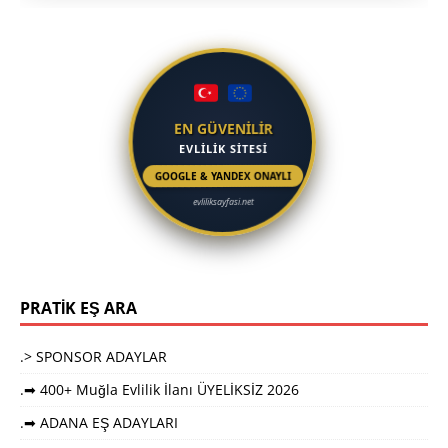
EN GÜVENİLİR
EVLİLİK SİTESİ
GOOGLE & YANDEX ONAYLI
evliliksayfasi.net
PRATİK EŞ ARA
.> SPONSOR ADAYLAR
.➡ 400+ Muğla Evlilik İlanı ÜYELİKSİZ 2026
.➡ ADANA EŞ ADAYLARI