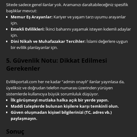
Sitede sadece genel ilanlar yok. Aramanızı daraltabileceğiniz spesifik
başlıklar mevcut:
Memur Eş Arayanlar:
Kariyer ve yaşam tarzı uyumu arayanlar
için.
Emekli Evlilikleri:
İkinci baharını yaşamak isteyen kıdemli adaylar
için.
Dini Nikah ve Muhafazakar Tercihler:
İslami değerlere uygun
bir evlilik planlayanlar için.
5. Güvenlik Notu: Dikkat Edilmesi
Gerekenler
Evlilikportali.com her ne kadar “admin onaylı” ilanlar yayınlasa da,
üyeliksiz ve doğrudan telefon numarası üzerinden yürüyen
sistemlerde kullanıcıya büyük sorumluluk düşüyor.
İlk görüşmeyi mutlaka halka açık bir yerde yapın.
Maddi taleplerde bulunan kişilere karşı temkinli olun.
Güven oluşmadan kişisel bilgilerinizi (TC, adres vb.)
paylaşmayın.
Sonuç