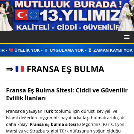
OK •
UYGULAMA YOK •
ZAMAN KAYBI YOK •
İLAN VERİN 
⇒
FRANSA EŞ BULMA
Fransa Eş Bulma Sitesi: Ciddi ve Güvenilir
Evlilik İlanları
Fransa’da yaşayan
Türk
toplumu için dürüst, seviyeli ve
İslami değerlere uygun bir hayat arkadaşı bulmak artık çok
daha kolay.
Fransa eş bulma sitesi
kategorimiz; Paris, Lyon,
Marsilya ve Strazburg gibi Türk nüfusunun yoğun olduğu