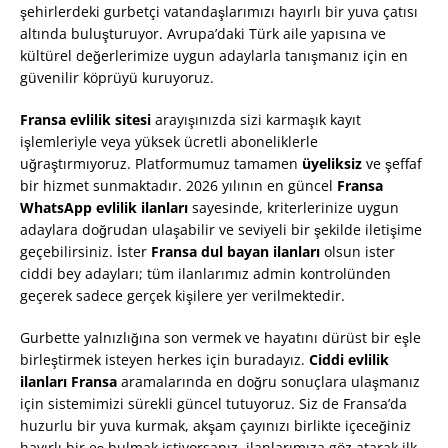
şehirlerdeki gurbetçi vatandaşlarımızı hayırlı bir yuva çatısı
altında buluşturuyor. Avrupa’daki Türk aile yapısına ve
kültürel değerlerimize uygun adaylarla tanışmanız için en
güvenilir köprüyü kuruyoruz.
Fransa evlilik sitesi
arayışınızda sizi karmaşık kayıt
işlemleriyle veya yüksek ücretli aboneliklerle
uğraştırmıyoruz. Platformumuz tamamen
üyeliksiz
ve şeffaf
bir hizmet sunmaktadır. 2026 yılının en güncel
Fransa
WhatsApp evlilik ilanları
sayesinde, kriterlerinize uygun
adaylara doğrudan ulaşabilir ve seviyeli bir şekilde iletişime
geçebilirsiniz. İster
Fransa dul bayan ilanları
olsun ister
ciddi bey adayları; tüm ilanlarımız admin kontrolünden
geçerek sadece gerçek kişilere yer verilmektedir.
Gurbette yalnızlığına son vermek ve hayatını dürüst bir eşle
birleştirmek isteyen herkes için buradayız.
Ciddi evlilik
ilanları Fransa
aramalarında en doğru sonuçlara ulaşmanız
için sistemimizi sürekli güncel tutuyoruz. Siz de Fransa’da
huzurlu bir yuva kurmak, akşam çayınızı birlikte içeceğiniz
hayırlı bir eş bulmak istiyorsanız, ilanlarımıza göz atarak ilk