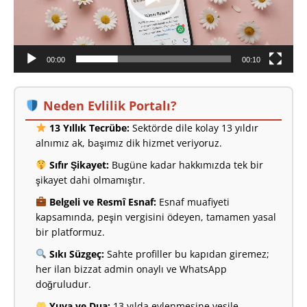
00:00
00:10
Neden Evlilik Portalı?
13 Yıllık Tecrübe:
Sektörde dile kolay 13 yıldır
alnımız ak, başımız dik hizmet veriyoruz.
Sıfır Şikayet:
Bugüne kadar hakkımızda tek bir
şikayet dahi olmamıştır.
Belgeli ve Resmî Esnaf:
Esnaf muafiyeti
kapsamında, peşin vergisini ödeyen, tamamen yasal
bir platformuz.
Sıkı Süzgeç:
Sahte profiller bu kapıdan giremez;
her ilan bizzat admin onaylı ve WhatsApp
doğruludur.
Yuva ve Dua:
13 yılda evlenmesine vesile