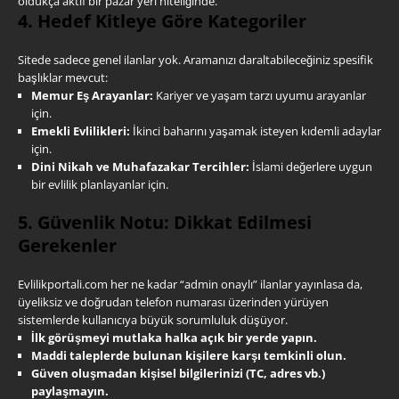
oldukça aktif bir pazar yeri niteliğinde.
4. Hedef Kitleye Göre Kategoriler
Sitede sadece genel ilanlar yok. Aramanızı daraltabileceğiniz spesifik
başlıklar mevcut:
Memur Eş Arayanlar:
Kariyer ve yaşam tarzı uyumu arayanlar
için.
Emekli Evlilikleri:
İkinci baharını yaşamak isteyen kıdemli adaylar
için.
Dini Nikah ve Muhafazakar Tercihler:
İslami değerlere uygun
bir evlilik planlayanlar için.
5. Güvenlik Notu: Dikkat Edilmesi
Gerekenler
Evlilikportali.com her ne kadar “admin onaylı” ilanlar yayınlasa da,
üyeliksiz ve doğrudan telefon numarası üzerinden yürüyen
sistemlerde kullanıcıya büyük sorumluluk düşüyor.
İlk görüşmeyi mutlaka halka açık bir yerde yapın.
Maddi taleplerde bulunan kişilere karşı temkinli olun.
Güven oluşmadan kişisel bilgilerinizi (TC, adres vb.)
paylaşmayın.