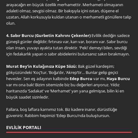
arayacağın en büyük özellik merhamettir. Merhameti olmayanın
adaleti olmaz, sevgisi olmaz. Bir bakışıyla içini ısıtan, düşene el
uzatan, Allah korkusuyla kuldan utanan o merhametli gönüllere talip
olun.
4. Sabır Burcu (Gurbetin Kahrını Çekenler)
Evlilik dediğin sadece
güneşli günler değildir; fırtınası var, karı var, boranı var. Sabır burcu
olan insan, yuvayı ayakta tutan direktir. ‘Peki’ demeyi bilen, sevdiği
için fedakarlık yapan o sabır abidelerini bulursanız sakın bırakmayın.
Murat Bey’in Kulağınıza Küpe Sözü:
Bak güzel kardeşim;
gökyüzündeki ‘Koç’tur, ‘Boğa’dır, ‘Akrep’tir… Bunlar gelip geçici
hevesler. Sen eş adayının kalbinde
Edep Burcu
var mı,
Haya Burcu
var mı ona bak! Bizim sitemizde biz bu değerleri arıyoruz. Yıldız
haritanızda ‘Sadakat’ ve ‘Merhamet’ yan yana gelmişse, bilin ki en
büyük saadet sizinledir.
Fallara, boş laflara karnımız tok. Biz kadere inanır, dürüstlüğe
güveniriz. Rabbim hepimizi ‘Edep Burcu’nda buluştursun.
EVLILIK PORTALI