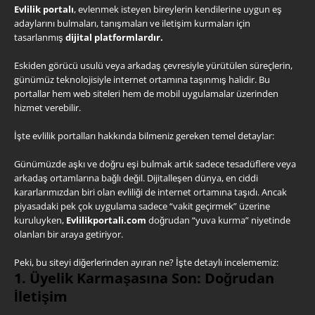
Evlilik portalı
, evlenmek isteyen bireylerin kendilerine uygun eş
adaylarını bulmaları, tanışmaları ve iletişim kurmaları için
tasarlanmış
dijital platformlardır.
Eskiden görücü usulü veya arkadaş çevresiyle yürütülen süreçlerin,
günümüz teknolojisiyle internet ortamına taşınmış halidir. Bu
portallar hem web siteleri hem de mobil uygulamalar üzerinden
hizmet verebilir.
İşte evlilik portalları hakkında bilmeniz gereken temel detaylar:
Günümüzde aşkı ve doğru eşi bulmak artık sadece tesadüflere veya
arkadaş ortamlarına bağlı değil. Dijitalleşen dünya, en ciddi
kararlarımızdan biri olan evliliği de internet ortamına taşıdı. Ancak
piyasadaki pek çok uygulama sadece “vakit geçirmek” üzerine
kuruluyken,
Evlilikportali.com
doğrudan “yuva kurma” niyetinde
olanları bir araya getiriyor.
Peki, bu siteyi diğerlerinden ayıran ne? İşte detaylı incelememiz:
1. Üyelik Karmaşasına Son: Doğrudan
İletişim