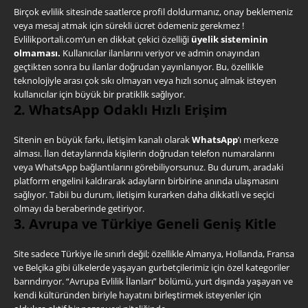
Birçok evlilik sitesinde saatlerce profil doldurmanız, onay beklemeniz
veya mesaj atmak için sürekli ücret ödemeniz gerekmez !
Evlilikportali.com’un en dikkat çekici özelliği
üyelik sisteminin
olmaması.
Kullanıcılar ilanlarını veriyor ve admin onayından
geçtikten sonra bu ilanlar doğrudan yayınlanıyor. Bu, özellikle
teknolojiyle arası çok sıkı olmayan veya hızlı sonuç almak isteyen
kullanıcılar için büyük bir pratiklik sağlıyor.
2. WhatsApp Odaklı Hızlı Erişim
Sitenin en büyük farkı, iletişim kanalı olarak
WhatsApp
’ı merkeze
alması. İlan detaylarında kişilerin doğrudan telefon numaralarını
veya WhatsApp bağlantılarını görebiliyorsunuz. Bu durum, aradaki
platform engelini kaldırarak adayların birbirine anında ulaşmasını
sağlıyor. Tabii bu durum, iletişim kurarken daha dikkatli ve seçici
olmayı da beraberinde getiriyor.
3. Avrupa ve Türkiye Geneli Geniş Kitle
Site sadece Türkiye ile sınırlı değil; özellikle Almanya, Hollanda, Fransa
ve Belçika gibi ülkelerde yaşayan gurbetçilerimiz için özel kategoriler
barındırıyor. “Avrupa Evlilik İlanları” bölümü, yurt dışında yaşayan ve
kendi kültüründen biriyle hayatını birleştirmek isteyenler için