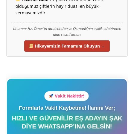
olduğumuz çiftlerin hayır duası en büyük
sermayemizdir.
İlhamını Hz. Ömer'in adaletinden ve Osmanlı'nın evlilik edebinden
alan resmî liman.
Hikayemizin Tamamını Okuyun →
Vakit Nakittir!
Formlarla Vakit Kaybetme! İlanını Ver;
HIZLI VE GÜVENILIR EŞ ADAYIN ŞAK
DIYE WHATSAPP’INA GELSIN!