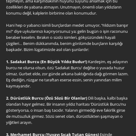
tepmeyin, ama karşındakinin huyunu suyunu anlamak için bu
özellikleri de yabana atmayın. Unutmayın, önemli olan yıldızların
konumu değil, kalplerin birbirine olan konumudur.
Hani hep o yabancı isimli burçlardan medet umuyor, ‘Yıldızım barışır
mı?’ diye uykularınızı kaçırıyorsunuz ya; gelin bugün o işin raconunu
beraber keselim. Bırakın o süslü isimleri, gökyüzündeki hayali
çizgileri… Benim dükkanımda, benim gönlümde burçların karşılığı
başkadır. Bizim lügatimizde asıl olan şunlardır:
1. Sadakat Burcu (En Büyük Yıldız Budur!)
Kardeşim, eş adayının
burcu ne olursa olsun, özü ‘Sadakat Burcu’ değilse o yuvada huzur
olmaz. Gurbet elde, zor günde arkana baktığında dağı görmen lazım.
Eş dediğin, rüzgar ne taraftan eserse essin, senin yanından milim
kaymayandır.
2. Dürüstlük Burcu (Özü Sözü Bir Olanlar)
Dili başka, kalbi başka
olandan hayır gelmez. Bir insanın yıldız haritası ‘Dürüstlük Burcu’nu
gösteriyorsa, o insan baş tacıdır. Yalanın girmediği eve fakirlik girse
de mutsuzluk girmez. Sözü senet olan, dürüstlükten şaşmayan o
yiğitleri arayın.
3. Merhamet Burcu (Yuvayı Sıcak Tutan Güneş)
Eşinde