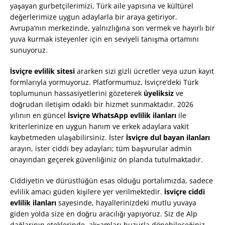
yaşayan gurbetçilerimizi, Türk aile yapısına ve kültürel
değerlerimize uygun adaylarla bir araya getiriyor.
Avrupa’nın merkezinde, yalnızlığına son vermek ve hayırlı bir
yuva kurmak isteyenler için en seviyeli tanışma ortamını
sunuyoruz.
İsviçre evlilik sitesi
ararken sizi gizli ücretler veya uzun kayıt
formlarıyla yormuyoruz. Platformumuz, İsviçre’deki Türk
toplumunun hassasiyetlerini gözeterek
üyeliksiz
ve
doğrudan iletişim odaklı bir hizmet sunmaktadır. 2026
yılının en güncel
İsviçre WhatsApp evlilik ilanları
ile
kriterlerinize en uygun hanım ve erkek adaylara vakit
kaybetmeden ulaşabilirsiniz. İster
İsviçre dul bayan ilanları
arayın, ister ciddi bey adayları; tüm başvurular admin
onayından geçerek güvenliğiniz ön planda tutulmaktadır.
Ciddiyetin ve dürüstlüğün esas olduğu portalımızda, sadece
evlilik amacı güden kişilere yer verilmektedir.
İsviçre ciddi
evlilik ilanları
sayesinde, hayallerinizdeki mutlu yuvaya
giden yolda size en doğru aracılığı yapıyoruz. Siz de Alp
dağlarının eteklerinde, akşamları huzurla dönebileceğiniz