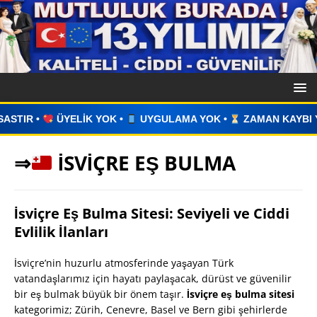
 YOK •
UYGULAMA YOK •
ZAMAN KAYBI YOK •
İLAN VER
⇒
İSVİÇRE EŞ BULMA
İsviçre Eş Bulma Sitesi: Seviyeli ve Ciddi
Evlilik İlanları
İsviçre’nin huzurlu atmosferinde yaşayan Türk
vatandaşlarımız için hayatı paylaşacak, dürüst ve güvenilir
bir eş bulmak büyük bir önem taşır.
İsviçre eş bulma sitesi
kategorimiz; Zürih, Cenevre, Basel ve Bern gibi şehirlerde