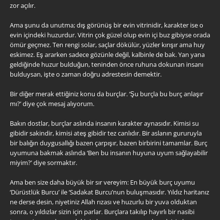
zor açılır.
Ama şunu da unutma; dış görünüş bir evin vitrinidir, karakter ise o
evin içindeki huzurdur. Vitrin çok güzel olup evin içi buz gibiyse orada
ömür geçmez. Ten rengi solar, saçlar dökülür, yüzler kırışır ama huy
eskimez. Eş ararken sadece gözünle değil, kalbinle de bak. Yan yana
geldiğinde huzur bulduğun, teninden önce ruhuna dokunan insanı
bulduysan, işte o zaman doğru adrestesin demektir.
Bir diğer merak ettiğiniz konu da burçlar. ‘Şu burçla bu burç anlaşır
mı?’ diye çok mesaj alıyorum.
Bakın dostlar, burçlar aslında insanın karakter aynasıdır. Kimisi su
gibidir sakindir, kimisi ateş gibidir tez canlıdır. Bir aslanın gururuyla
bir balığın duygusallığı bazen çarpışır, bazen birbirini tamamlar. Burç
uyumuna bakmak aslında ‘Ben bu insanın huyuna uyum sağlayabilir
miyim?’ diye sormaktır.
Ama ben size daha büyük bir sır vereyim: En büyük burç uyumu
‘Dürüstlük Burcu’ ile ‘Sadakat Burcu’nun buluşmasıdır. Yıldız haritanız
ne derse desin, niyetiniz Allah rızası ve huzurlu bir yuva olduktan
sonra, o yıldızlar sizin için parlar. Burçlara takılıp hayırlı bir nasibi