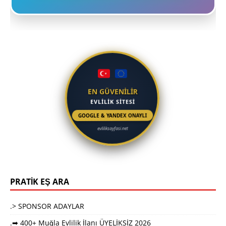
EN GÜVENİLİR
EVLİLİK SİTESİ
GOOGLE & YANDEX ONAYLI
evliliksayfasi.net
PRATİK EŞ ARA
.> SPONSOR ADAYLAR
.➡ 400+ Muğla Evlilik İlanı ÜYELİKSİZ 2026