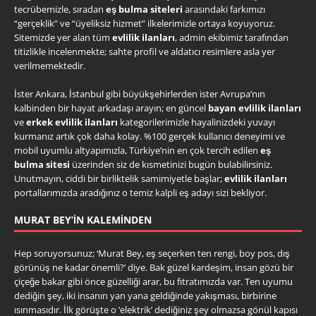
tecrübemizle, sıradan
eş bulma siteleri
arasındaki farkımızı
“gerçeklik” ve “üyeliksiz hizmet” ilkelerimizle ortaya koyuyoruz.
Sitemizde yer alan tüm
evlilik ilanları
, admin ekibimiz tarafından
titizlikle incelenmekte; sahte profil ve aldatıcı resimlere asla yer
verilmemektedir.
İster Ankara, İstanbul gibi büyükşehirlerden ister Avrupa’nın
kalbinden bir hayat arkadaşı arayın; en güncel
bayan evlilik ilanları
ve
erkek evlilik ilanları
kategorilerimizle hayalinizdeki yuvayı
kurmanız artık çok daha kolay. %100 gerçek kullanıcı deneyimi ve
mobil uyumlu altyapımızla, Türkiye’nin en çok tercih edilen
eş
bulma sitesi
üzerinden siz de kısmetinizi bugün bulabilirsiniz.
Unutmayın, ciddi bir birliktelik samimiyetle başlar;
evlilik ilanları
portallarımızda aradığınız o temiz kalpli eş adayı sizi bekliyor.
MURAT BEY’IN KALEMINDEN
Hep soruyorsunuz; ‘Murat Bey, eş seçerken ten rengi, boy pos, dış
görünüş ne kadar önemli?’ diye. Bak güzel kardeşim, insan gözü bir
çiçeğe bakar gibi önce güzelliği arar, bu fıtratımızda var. Ten uyumu
dediğin şey, iki insanın yan yana geldiğinde yakışması, birbirine
ısınmasıdır. İlk görüşte o ‘elektrik’ dediğiniz şey olmazsa gönül kapısı