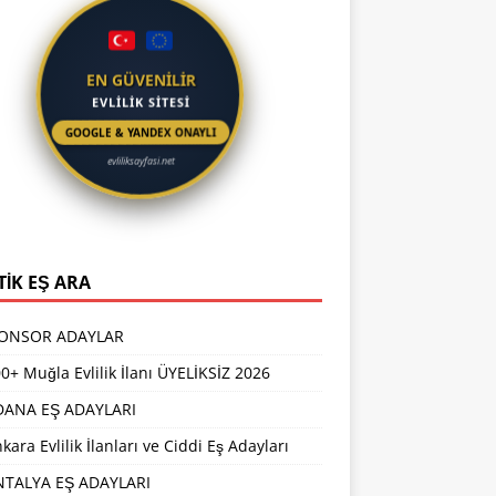
EN GÜVENİLİR
EVLİLİK SİTESİ
GOOGLE & YANDEX ONAYLI
evliliksayfasi.net
TİK EŞ ARA
PONSOR ADAYLAR
0+ Muğla Evlilik İlanı ÜYELİKSİZ 2026
DANA EŞ ADAYLARI
kara Evlilik İlanları ve Ciddi Eş Adayları
NTALYA EŞ ADAYLARI