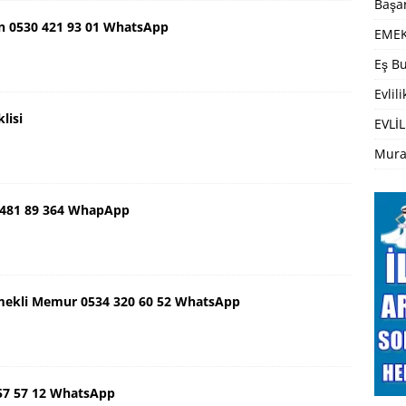
Başar
n 0530 421 93 01 WhatsApp
EMEK
Eş Bu
Evlil
lisi
EVLİL
Mura
 481 89 364 WhapApp
mekli Memur 0534 320 60 52 WhatsApp
57 57 12 WhatsApp