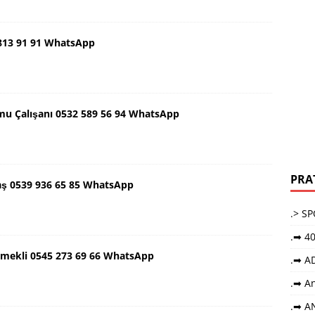
 813 91 91 WhatsApp
mu Çalışanı 0532 589 56 94 WhatsApp
PRA
aş 0539 936 65 85 WhatsApp
.> S
.➡ 40
Emekli 0545 273 69 66 WhatsApp
.➡ A
.➡ An
.➡ A