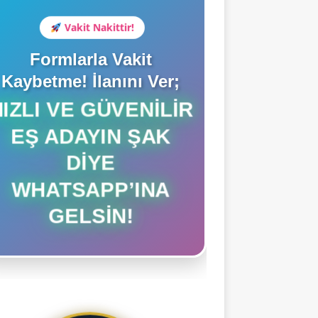
Vakit Nakittir!
Formlarla Vakit
Kaybetme! İlanını Ver;
HIZLI VE GÜVENILIR
EŞ ADAYIN ŞAK
DIYE
WHATSAPP’INA
GELSIN!