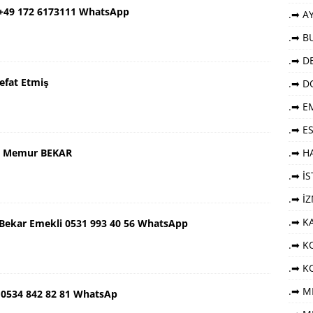
 +49 172 6173111 WhatsApp
.➡ AY
.➡ B
.➡ DE
efat Etmiş
.➡ D
.➡ E
.➡ E
aş Memur BEKAR
.➡ HA
.➡ İ
.➡ İ
.➡ K
ş Bekar Emekli 0531 993 40 56 WhatsApp
.➡ KO
.➡ K
.➡ M
 0534 842 82 81 WhatsAp