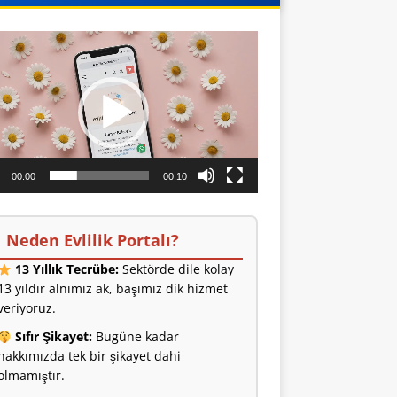
o
ıcı
00:00
00:10
Neden Evlilik Portalı?
13 Yıllık Tecrübe:
Sektörde dile kolay
13 yıldır alnımız ak, başımız dik hizmet
veriyoruz.
Sıfır Şikayet:
Bugüne kadar
hakkımızda tek bir şikayet dahi
olmamıştır.