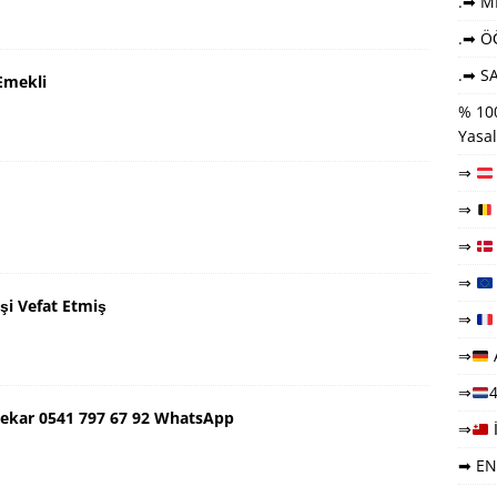
.➡ ME
.➡ Ö
.➡ SA
Emekli
% 100
Yasal
⇒
⇒
⇒
⇒
şi Vefat Etmiş
⇒
⇒
⇒
4
ekar 0541 797 67 92 WhatsApp
⇒
➡ EN