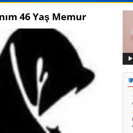
anım 46 Yaş Memur
Vide
oynat