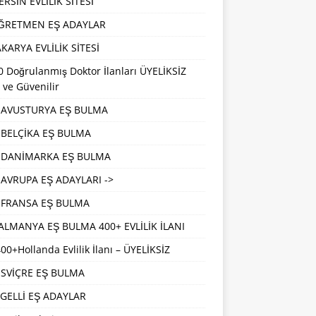
RSİN EVLİLİK SİTESİ
ĞRETMEN EŞ ADAYLAR
KARYA EVLİLİK SİTESİ
 Doğrulanmış Doktor İlanları ÜYELİKSİZ
 ve Güvenilir
AVUSTURYA EŞ BULMA
BELÇİKA EŞ BULMA
DANİMARKA EŞ BULMA
AVRUPA EŞ ADAYLARI ->
FRANSA EŞ BULMA
ALMANYA EŞ BULMA 400+ EVLİLİK İLANI
00+Hollanda Evlilik İlanı – ÜYELİKSİZ
İSVİÇRE EŞ BULMA
GELLİ EŞ ADAYLAR