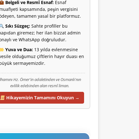
Belgeli ve Resmî Esnaf:
Esnaf
muafiyeti kapsamında, peşin vergisini
ödeyen, tamamen yasal bir platformuz.
Sıkı Süzgeç:
Sahte profiller bu
kapıdan giremez; her ilan bizzat admin
onaylı ve WhatsApp doğruludur.
Yuva ve Dua:
13 yılda evlenmesine
vesile olduğumuz çiftlerin hayır duası en
büyük sermayemizdir.
İlhamını Hz. Ömer'in adaletinden ve Osmanlı'nın
evlilik edebinden alan resmî liman.
Hikayemizin Tamamını Okuyun →