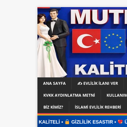
ANA SAYFA
✍️ EVLİLİK İLANI VER
KVKK AYDINLATMA METNI
KULLANIM
BIZ KIMIZ?
İSLAMI EVLILIK REHBERI
LİTELİ •
GİZLİLİK ESASTIR •
ÜYELİK YOK •
UY