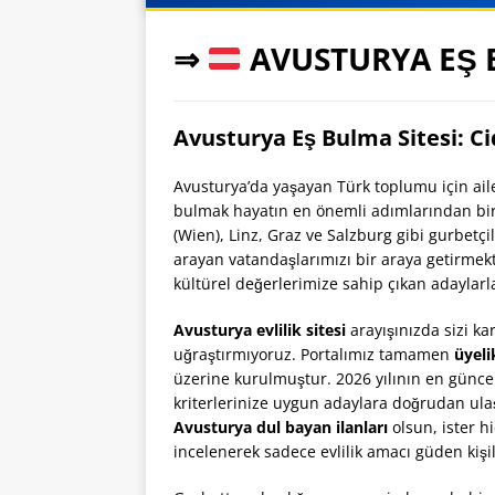
⇒
AVUSTURYA EŞ
Avusturya Eş Bulma Sitesi: Cidd
Avusturya’da yaşayan Türk toplumu için ail
bulmak hayatın en önemli adımlarından bir
(Wien), Linz, Graz ve Salzburg gibi gurbetçi
arayan vatandaşlarımızı bir araya getirmekt
kültürel değerlerimize sahip çıkan adaylarl
Avusturya evlilik sitesi
arayışınızda sizi ka
uğraştırmıyoruz. Portalımız tamamen
üyeli
üzerine kurulmuştur. 2026 yılının en günc
kriterlerinize uygun adaylara doğrudan ulaşab
Avusturya dul bayan ilanları
olsun, ister hi
incelenerek sadece evlilik amacı güden kişil