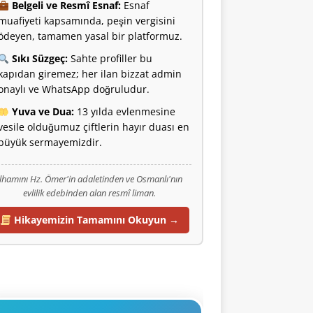
Belgeli ve Resmî Esnaf:
Esnaf
muafiyeti kapsamında, peşin vergisini
ödeyen, tamamen yasal bir platformuz.
Sıkı Süzgeç:
Sahte profiller bu
kapıdan giremez; her ilan bizzat admin
onaylı ve WhatsApp doğruludur.
Yuva ve Dua:
13 yılda evlenmesine
vesile olduğumuz çiftlerin hayır duası en
büyük sermayemizdir.
İlhamını Hz. Ömer'in adaletinden ve Osmanlı'nın
evlilik edebinden alan resmî liman.
Hikayemizin Tamamını Okuyun →