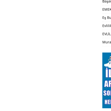
Başar
EMEK
Eş Bu
Evlil
EVLİL
Mura