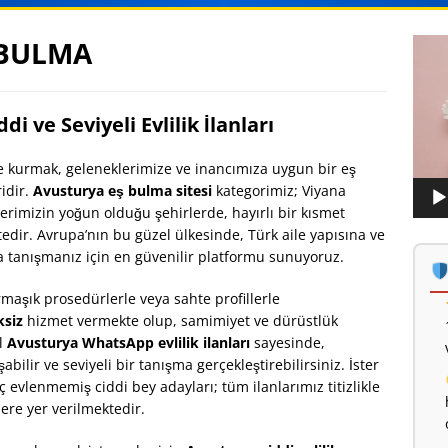
 BULMA
Vide
oynat
i ve Seviyeli Evlilik İlanları
e kurmak, geleneklerimize ve inancımıza uygun bir eş
idir.
Avusturya eş bulma sitesi
kategorimiz; Viyana
lerimizin yoğun olduğu şehirlerde, hayırlı bir kısmet
edir. Avrupa’nın bu güzel ülkesinde, Türk aile yapısına ve
a tanışmanız için en güvenilir platformu sunuyoruz.
rmaşık prosedürlerle veya sahte profillerle
ksiz
hizmet vermekte olup, samimiyet ve dürüstlük
el
Avusturya WhatsApp evlilik ilanları
sayesinde,
ilir ve seviyeli bir tanışma gerçekleştirebilirsiniz. İster
ç evlenmemiş ciddi bey adayları; tüm ilanlarımız titizlikle
ere yer verilmektedir.