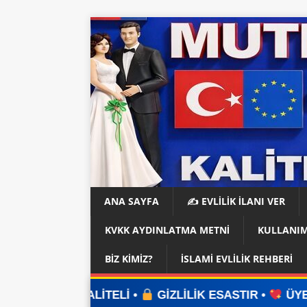
ANA SAYFA
✍️ EVLİLİK İLANI VER
KVKK AYDINLATMA METNI
KULLANIM
BIZ KIMIZ?
İSLAMI EVLILIK REHBERI
LİTELİ •
GİZLİLİK ESASTIR •
ÜYELİK YOK •
UY