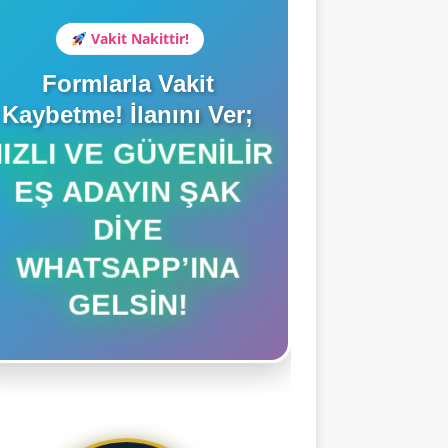
Vakit Nakittir!
Formlarla Vakit
Kaybetme! İlanını Ver;
HIZLI VE GÜVENILIR
EŞ ADAYIN ŞAK
DIYE
WHATSAPP’INA
GELSIN!