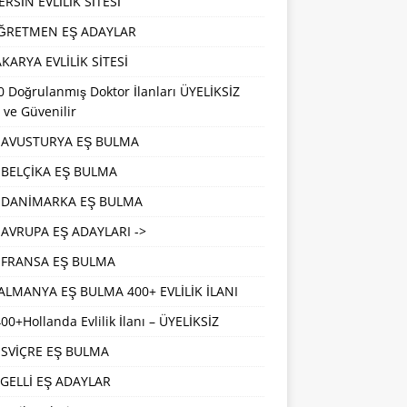
RSİN EVLİLİK SİTESİ
ĞRETMEN EŞ ADAYLAR
KARYA EVLİLİK SİTESİ
 Doğrulanmış Doktor İlanları ÜYELİKSİZ
 ve Güvenilir
AVUSTURYA EŞ BULMA
BELÇİKA EŞ BULMA
DANİMARKA EŞ BULMA
AVRUPA EŞ ADAYLARI ->
FRANSA EŞ BULMA
ALMANYA EŞ BULMA 400+ EVLİLİK İLANI
00+Hollanda Evlilik İlanı – ÜYELİKSİZ
İSVİÇRE EŞ BULMA
GELLİ EŞ ADAYLAR