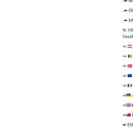
.➡ ME
.➡ Ö
.➡ SA
% 100
Yasal
⇒
⇒
⇒
⇒
⇒
⇒
⇒
4
⇒
➡ EN