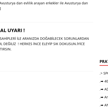
Avusturya dan evlilik arayan erkekler ile Avusturya dan
]
AL UYARI !
 SAHİPLERİ İLE ARANIZDA DOĞABİLECEK SORUNLARDAN
L DEĞİLİZ ! HERKES İNCE ELEYİP SIK DOKUSUN.İYİCE
TIRSIN.
PRA
.> S
.➡ 40
.➡ A
.➡ An
.➡ A