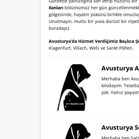
Gurbette yalnızlığına son verip huzurlu bir
ilanları
bölümümüz her gün güncellenmektedi
gölgesinde, hayatın yükünü birlikte omuzlay
Unutmayın, mutlu bir yuva dürüst bir niyetle
buradayız.
Avusturya’da Hizmet Verdiğimiz Başlıca Şe
Klagenfurt, Villach, Wels ve Sankt Pölten.
Avusturya A
Merhaba ben Avus
kilodayım. Tesett
yok. Yalnız yaşıy
Avusturya S
Merhaba ben Salzb