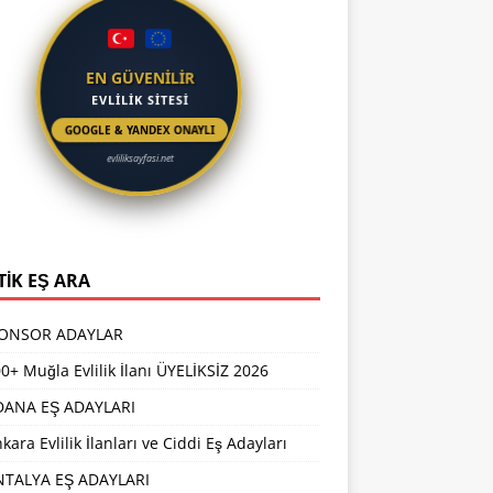
EN GÜVENİLİR
EVLİLİK SİTESİ
GOOGLE & YANDEX ONAYLI
evliliksayfasi.net
TİK EŞ ARA
PONSOR ADAYLAR
0+ Muğla Evlilik İlanı ÜYELİKSİZ 2026
DANA EŞ ADAYLARI
kara Evlilik İlanları ve Ciddi Eş Adayları
NTALYA EŞ ADAYLARI