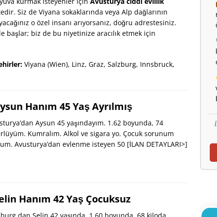
 yuva kurmak isteyenler için
Avusturya ciddi evlilik
r. Siz de Viyana sokaklarında veya Alp dağlarının
acağınız o özel insanı arıyorsanız, doğru adrestesiniz.
 başlar; biz de bu niyetinize aracılık etmek için
hirler:
Viyana (Wien), Linz, Graz, Salzburg, Innsbruck,
ysun Hanım 45 Yaş Ayrılmış
turya’dan Aysun 45 yaşındayım. 1.62 boyunda, 74
ürlüyüm. Kumralım. Alkol ve sigara yo. Çocuk sorunum
orum. Avusturya’dan evlenme isteyen 50
[İLAN DETAYLARI>]
elin Hanım 42 Yaş Çocuksuz
urg dan Selin 42 yaşında, 1.60 boyunda, 68 kiloda,