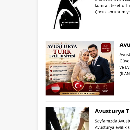
kumral, tesettürlü
Çocuk sorunum y
Avu
Avust
Güven
ve Ev
[İLA
Avusturya T
Sayfamızda Avustu
Avusturya evlilik 