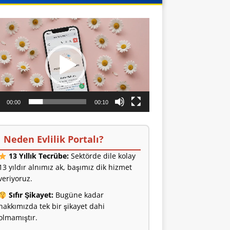
o
ıcı
00:00
00:10
Neden Evlilik Portalı?
13 Yıllık Tecrübe:
Sektörde dile kolay
13 yıldır alnımız ak, başımız dik hizmet
veriyoruz.
Sıfır Şikayet:
Bugüne kadar
hakkımızda tek bir şikayet dahi
olmamıştır.