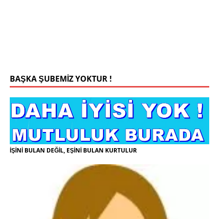
yaşiyorum kizim var hayatini annannesinde idame
ettiriyor ortaokula başlayacak sigara alkol
kullanmiyorum.evim.işim arabam.var namazlarimi
kilmaya ozen gosteren vicdanli edepli
[İLAN
DETAYLARI>]
BAŞKA ŞUBEMİZ YOKTUR !
İŞİNİ BULAN DEĞİL, EŞİNİ BULAN KURTULUR