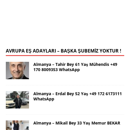
78 19 WhatsApp
Selamlar ben güzel İstanbul dan Yalçın. 63 yaş.
Kendim 178 boy,unda 72 kilolu sportif yapılı olarak
uygun bir rafika arıyorum. Ana dilimizin yanı sıra
tahsilimi
[İLAN DETAYLARI>]
AVRUPA EŞ ADAYLARI – BAŞKA ŞUBEMİZ YOKTUR !
Almanya – Tahir Bey 61 Yaş Mühendis +49
170 8009353 WhatsApp
Almanya – Erdal Bey 52 Yaş +49 172 6173111
WhatsApp
Almanya – Mikail Bey 33 Yaş Memur BEKAR