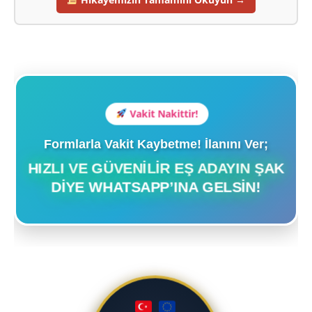
Vakit Nakittir!
Formlarla Vakit Kaybetme! İlanını Ver;
HIZLI VE GÜVENILIR EŞ ADAYIN ŞAK
DIYE WHATSAPP’INA GELSIN!