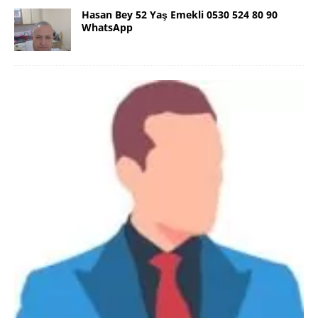
Hasan Bey 52 Yaş Emekli 0530 524 80 90
WhatsApp
Danimarka Mustafa Bey 45 Yaş +45
42 48 17 28 WhatsApp
Lütfen Danimarka dışı aramasın. Selam ben
Danimarka’dan Mustafa 45 yaşında, 1.88 boyunda,
98 kiloda, Kumral, ayrılmış bir beyim. Alkol yok.
Sigara var. Maddi sıkıntım yok.
[İLAN DETAYLARI>]