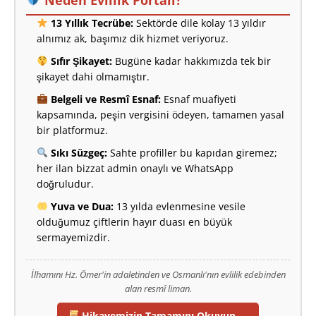
13 Yıllık Tecrübe:
Sektörde dile kolay 13 yıldır
alnımız ak, başımız dik hizmet veriyoruz.
Sıfır Şikayet:
Bugüne kadar hakkımızda tek bir
şikayet dahi olmamıştır.
Belgeli ve Resmî Esnaf:
Esnaf muafiyeti
kapsamında, peşin vergisini ödeyen, tamamen yasal
bir platformuz.
Sıkı Süzgeç:
Sahte profiller bu kapıdan giremez;
her ilan bizzat admin onaylı ve WhatsApp
doğruludur.
Yuva ve Dua:
13 yılda evlenmesine vesile
olduğumuz çiftlerin hayır duası en büyük
sermayemizdir.
İlhamını Hz. Ömer'in adaletinden ve Osmanlı'nın evlilik edebinden
alan resmî liman.
Hikayemizin Tamamını Okuyun →