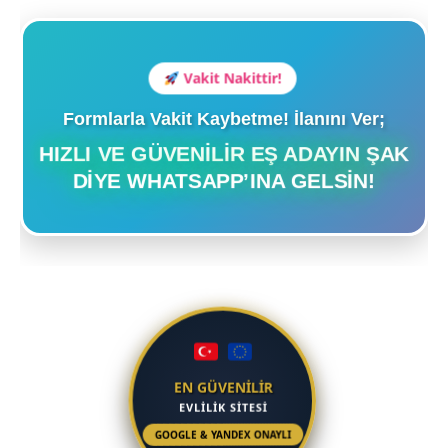
Vakit Nakittir!
Formlarla Vakit Kaybetme! İlanını Ver;
HIZLI VE GÜVENILIR EŞ ADAYIN ŞAK
DIYE WHATSAPP’INA GELSIN!
EN GÜVENİLİR
EVLİLİK SİTESİ
GOOGLE & YANDEX ONAYLI