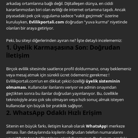
arkadaş ortamlarına bağlı değil. Dijitalleşen dünya, en ciddi
kararlarımızdan biri olan evliliği de internet ortamına taşıdı. Ancak
piyasadaki pek çok uygulama sadece “vakit geçirmek” üzerine
kuruluyken,
Evlilikportali.com
doğrudan “yuva kurma” niyetinde
olanları bir araya getiriyor.
Peki, bu siteyi diğerlerinden ayıran ne? İşte detaylı incelememiz:
1. Üyelik Karmaşasına Son: Doğrudan
İletişim
Birçok evlilik sitesinde saatlerce profil doldurmanız, onay beklemeniz
veya mesaj atmak için sürekli ücret ödemeniz gerekmez !
Evlilikportali.com’un en dikkat çekici özelliği
üyelik sisteminin
olmaması.
Kullanıcılar ilanlarını veriyor ve admin onayından
geçtikten sonra bu ilanlar doğrudan yayınlanıyor. Bu, özellikle
teknolojiyle arası çok sıkı olmayan veya hızlı sonuç almak isteyen
kullanıcılar için büyük bir pratiklik sağlıyor.
2. WhatsApp Odaklı Hızlı Erişim
Sitenin en büyük farkı, iletişim kanalı olarak
WhatsApp
’ı merkeze
alması. İlan detaylarında kişilerin doğrudan telefon numaralarını