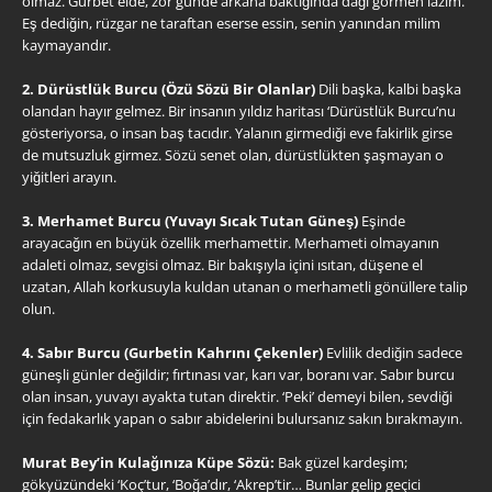
olmaz. Gurbet elde, zor günde arkana baktığında dağı görmen lazım.
Eş dediğin, rüzgar ne taraftan eserse essin, senin yanından milim
kaymayandır.
2. Dürüstlük Burcu (Özü Sözü Bir Olanlar)
Dili başka, kalbi başka
olandan hayır gelmez. Bir insanın yıldız haritası ‘Dürüstlük Burcu’nu
gösteriyorsa, o insan baş tacıdır. Yalanın girmediği eve fakirlik girse
de mutsuzluk girmez. Sözü senet olan, dürüstlükten şaşmayan o
yiğitleri arayın.
3. Merhamet Burcu (Yuvayı Sıcak Tutan Güneş)
Eşinde
arayacağın en büyük özellik merhamettir. Merhameti olmayanın
adaleti olmaz, sevgisi olmaz. Bir bakışıyla içini ısıtan, düşene el
uzatan, Allah korkusuyla kuldan utanan o merhametli gönüllere talip
olun.
4. Sabır Burcu (Gurbetin Kahrını Çekenler)
Evlilik dediğin sadece
güneşli günler değildir; fırtınası var, karı var, boranı var. Sabır burcu
olan insan, yuvayı ayakta tutan direktir. ‘Peki’ demeyi bilen, sevdiği
için fedakarlık yapan o sabır abidelerini bulursanız sakın bırakmayın.
Murat Bey’in Kulağınıza Küpe Sözü:
Bak güzel kardeşim;
gökyüzündeki ‘Koç’tur, ‘Boğa’dır, ‘Akrep’tir… Bunlar gelip geçici