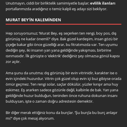
Unutmayın, ciddi bir birliktelik samimiyetle başlar;
evlilik ilanları
portallarımızda aradığınız o temiz kalpli eş adayı sizi bekliyor.
MURAT BEY’IN KALEMINDEN
Hep soruyorsunuz; ‘Murat Bey, eş seçerken ten rengi, boy pos, dış
görünüş ne kadar önemli?’ diye. Bak güzel kardeşim, insan gözü bir
çiçeğe bakar gibi önce güzelliği arar, bu fıtratımızda var. Ten uyumu
dediğin şey, iki insanın yan yana geldiğinde yakışması, birbirine
ısınmasıdır. İlk görüşte o ‘elektrik’ dediğiniz şey olmazsa gönül kapısı
zor açılır.
Ama şunu da unutma; dış görünüş bir evin vitrinidir, karakter ise o
evin içindeki huzurdur. Vitrin çok güzel olup evin içi buz gibiyse orada
ömür geçmez. Ten rengi solar, saçlar dökülür, yüzler kırışır ama huy
eskimez. Eş ararken sadece gözünle değil, kalbinle de bak. Yan yana
geldiğinde huzur bulduğun, teninden önce ruhuna dokunan insanı
bulduysan, işte o zaman doğru adrestesin demektir.
Bir diğer merak ettiğiniz konu da burçlar. ‘Şu burçla bu burç anlaşır
mı?’ diye çok mesaj alıyorum.