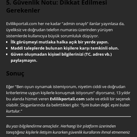
5. Güvenlik Notu: Dikkat Edilmesi
Gerekenler
Evlilikportali.com her ne kadar “admin onaylı” ilanlar yayınlasa da,
üyeliksiz ve doğrudan telefon numarası üzerinden yürüyen
sistemlerde kullanıcıya büyük sorumluluk düşüyor.
İlk görüşmeyi mutlaka halka açık bir yerde yapın.
Maddi taleplerde bulunan kişilere karşı temkinli olun.
Güven oluşmadan kişisel bilgilerinizi (TC, adres vb.)
paylaşmayın.
Sonuç
Eğer “Ben oyun oynamak istemiyorum, niyetim ciddi ve doğrudan
kriterlerime uygun kişilerle konuşmak istiyorum” diyorsanız, 13 yıldır
bu alanda hizmet veren
Evlilikportali.com
sade ve etkili bir seçenek
olabilir. Sloganlarında da belirttikleri gibi:
“İşini bulan değil, eşini bulan
kurtulur.”
Bu yazı bilgilendirme amaçlıdır. Herhangi bir platform üzerinden
tanıştığınız kişilerle iletişim kurarken güvenlik kurallarını ihmal etmemeniz