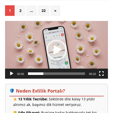
1
2
…
22
»
Video
oynatıcı
00:00
00:10
Neden Evlilik Portalı?
13 Yıllık Tecrübe:
Sektörde dile kolay 13 yıldır
alnımız ak, başımız dik hizmet veriyoruz.
Sıfır Şikayet:
Bugüne kadar hakkımızda tek bir