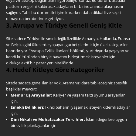
veya WhatsApp bağlantılarını görebiliyorsunuz. Bu durum, aradaki
platform engelini kaldırarak adayların birbirine anında ulaşmasını
sağlıyor. Tabii bu durum, iletişim kurarken daha dikkatli ve seçici
olmayı da beraberinde getiriyor.
3. Avrupa ve Türkiye Geneli Geniş Kitle
Site sadece Türkiye ile sınırlı değil; özellikle Almanya, Hollanda, Fransa
ve Belçika gibi ülkelerde yaşayan gurbetçilerimiz için özel kategoriler
barındırıyor. “Avrupa Evlilik İlanları” bölümü, yurt dışında yaşayan ve
kendi kültüründen biriyle hayatını birleştirmek isteyenler için
oldukça aktif bir pazar yeri niteliğinde.
4. Hedef Kitleye Göre Kategoriler
Sitede sadece genel ilanlar yok. Aramanızı daraltabileceğiniz spesifik
başlıklar mevcut:
Memur Eş Arayanlar:
Kariyer ve yaşam tarzı uyumu arayanlar
için.
Emekli Evlilikleri:
İkinci baharını yaşamak isteyen kıdemli adaylar
için.
Dini Nikah ve Muhafazakar Tercihler:
İslami değerlere uygun
bir evlilik planlayanlar için.