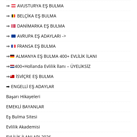
⇒
AVUSTURYA EŞ BULMA
⇒
BELÇİKA EŞ BULMA
⇒
DANİMARKA EŞ BULMA
⇒
AVRUPA EŞ ADAYLARI ->
⇒
FRANSA EŞ BULMA
⇒
ALMANYA EŞ BULMA 400+ EVLİLİK İLANI
⇒
400+Hollanda Evlilik İlanı – ÜYELİKSİZ
⇒
İSVİÇRE EŞ BULMA
➡ ENGELLİ EŞ ADAYLAR
Başarı Hikayeleri
EMEKLİ BAYANLAR
Eş Bulma Sitesi
Evlilik Akademisi
EVLİLİK İLANLARI 2026