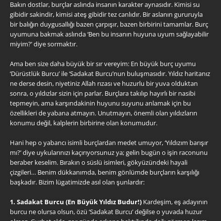
Bakın dostlar, burçlar aslında insanın karakter aynasıdır. Kimisi su
gibidir sakindir, kimisi ateş gibidir tez canlıdır. Bir aslanın gururuyla
bir balığın duygusallığı bazen çarpışır, bazen birbirini tamamlar. Burç
uyumuna bakmak aslında ‘Ben bu insanın huyuna uyum sağlayabilir
miyim?’ diye sormaktır.
Ama ben size daha büyük bir sır vereyim: En büyük burç uyumu
‘Dürüstlük Burcu’ ile ‘Sadakat Burcu’nun buluşmasıdır. Yıldız haritanız
ne derse desin, niyetiniz Allah rızası ve huzurlu bir yuva olduktan
sonra, o yıldızlar sizin için parlar. Burçlara takılıp hayırlı bir nasibi
tepmeyin, ama karşındakinin huyunu suyunu anlamak için bu
özellikleri de yabana atmayın. Unutmayın, önemli olan yıldızların
konumu değil, kalplerin birbirine olan konumudur.
Hani hep o yabancı isimli burçlardan medet umuyor, ‘Yıldızım barışır
mı?’ diye uykularınızı kaçırıyorsunuz ya; gelin bugün o işin raconunu
beraber keselim. Bırakın o süslü isimleri, gökyüzündeki hayali
çizgileri… Benim dükkanımda, benim gönlümde burçların karşılığı
başkadır. Bizim lügatimizde asıl olan şunlardır:
1. Sadakat Burcu (En Büyük Yıldız Budur!)
Kardeşim, eş adayının
burcu ne olursa olsun, özü ‘Sadakat Burcu’ değilse o yuvada huzur