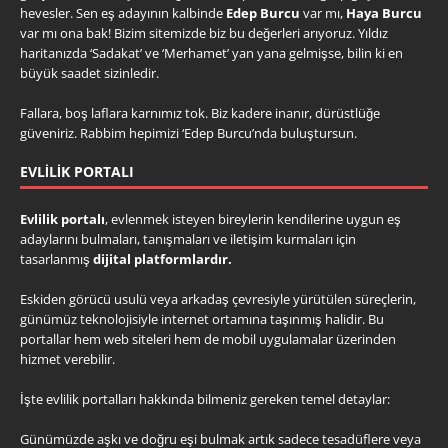
hevesler. Sen eş adayının kalbinde
Edep Burcu
var mı,
Haya Burcu
var mı ona bak! Bizim sitemizde biz bu değerleri arıyoruz. Yıldız
haritanızda ‘Sadakat’ ve ‘Merhamet’ yan yana gelmişse, bilin ki en
büyük saadet sizinledir.
Fallara, boş laflara karnımız tok. Biz kadere inanır, dürüstlüğe
güveniriz. Rabbim hepimizi ‘Edep Burcu’nda buluştursun.
EVLILIK PORTALI
Evlilik portalı
, evlenmek isteyen bireylerin kendilerine uygun eş
adaylarını bulmaları, tanışmaları ve iletişim kurmaları için
tasarlanmış
dijital platformlardır.
Eskiden görücü usulü veya arkadaş çevresiyle yürütülen süreçlerin,
günümüz teknolojisiyle internet ortamına taşınmış halidir. Bu
portallar hem web siteleri hem de mobil uygulamalar üzerinden
hizmet verebilir.
İşte evlilik portalları hakkında bilmeniz gereken temel detaylar:
Günümüzde aşkı ve doğru eşi bulmak artık sadece tesadüflere veya