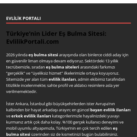
EVLILIK PORTALI
Türkiye’nin Lider Eş Bulma Sitesi:
EvlilikPortali.com
2026 yılında
eş bulma sitesi
arayışında olan binlerce ciddi aday için
en güvenilir liman olmaya devam ediyoruz. Sektördeki 13 yıllık
tecrübemizle, sıradan
eş bulma siteleri
arasındaki farkımızı
“gerçeklik” ve “üyeliksiz hizmet” ilkelerimizle ortaya koyuyoruz.
Sitemizde yer alan tüm
evlilik ilanları
, admin ekibimiz tarafından
titizlikle incelenmekte; sahte profil ve aldatıcı resimlere asla yer
verilmemektedir.
İster Ankara, İstanbul gibi büyükşehirlerden ister Avrupa’nın
kalbinden bir hayat arkadaşı arayın; en güncel
bayan evlilik ilanları
ve
erkek evlilik ilanları
kategorilerimizle hayalinizdeki yuvayı
kurmanız artık çok daha kolay. %100 gerçek kullanıcı deneyimi ve
mobil uyumlu altyapımızla, Türkiye’nin en çok tercih edilen
eş
bulma sitesi
üzerinden siz de kısmetinizi bugün bulabilirsiniz.