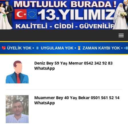
UYGULAMA YOK •
ZAMAN KAYBI YOK •
İLAN VERİN •
WHA
Deniz Bey 59 Yaş Memur 0542 342 92 83
WhatsApp
Muammer Bey 40 Yaş Bekar 0501 561 52 14
WhatsApp