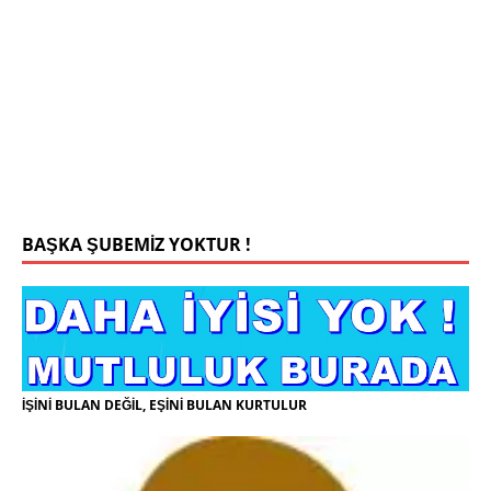
0543 201 13 25 WhatsApp
Konyada yaşiyorum.yaş 42 eşim.vefat etti yanliz
yaşiyorum kizim var hayatini annannesinde idame
ettiriyor ortaokula başlayacak sigara alkol
kullanmiyorum.evim.işim arabam.var namazlarimi
kilmaya ozen gosteren vicdanli edepli
[İLAN
DETAYLARI>]
BAŞKA ŞUBEMİZ YOKTUR !
İŞİNİ BULAN DEĞİL, EŞİNİ BULAN KURTULUR