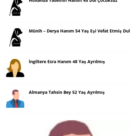
Hollanda Yasemin Hanım 45 Dul Çocuksuz
Münih – Derya Hanım 54 Yaş Eşi Vefat Etmiş Dul
İngiltere Esra Hanım 48 Yaş Ayrılmış
Almanya Tahsin Bey 52 Yaş Ayrılmış