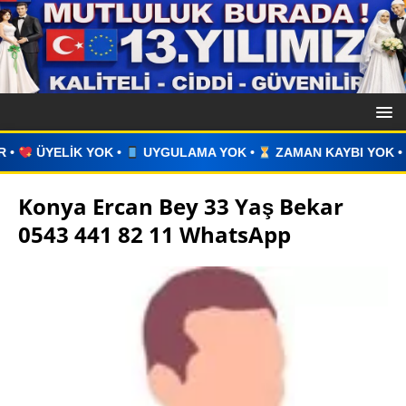
UYGULAMA YOK •
ZAMAN KAYBI YOK •
İLAN VERİN •
WHA
Konya Ercan Bey 33 Yaş Bekar
0543 441 82 11 WhatsApp