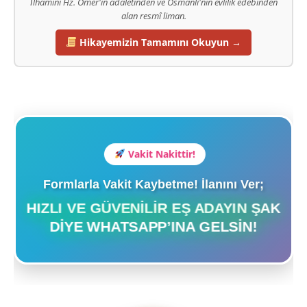
İlhamını Hz. Ömer'in adaletinden ve Osmanlı'nın evlilik edebinden
alan resmî liman.
Hikayemizin Tamamını Okuyun →
Vakit Nakittir!
Formlarla Vakit Kaybetme! İlanını Ver;
HIZLI VE GÜVENILIR EŞ ADAYIN ŞAK
DIYE WHATSAPP’INA GELSIN!