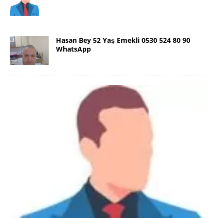
Hasan Bey 52 Yaş Emekli 0530 524 80 90
WhatsApp
Danimarka Mustafa Bey 45 Yaş +45
42 48 17 28 WhatsApp
Lütfen Danimarka dışı aramasın. Selam ben
Danimarka’dan Mustafa 45 yaşında, 1.88 boyunda,
98 kiloda, Kumral, ayrılmış bir beyim. Alkol yok.
Sigara var. Maddi sıkıntım yok.
[İLAN DETAYLARI>]