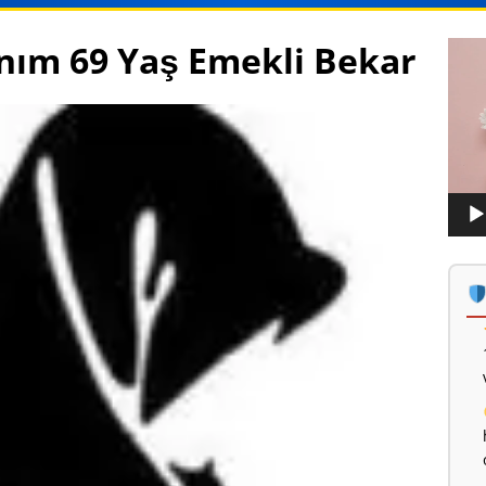
anım 69 Yaş Emekli Bekar
Vide
oynat