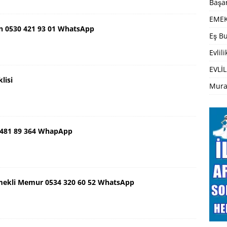
Başar
EMEK
n 0530 421 93 01 WhatsApp
Eş Bu
Evlil
EVLİL
lisi
Mura
 481 89 364 WhapApp
mekli Memur 0534 320 60 52 WhatsApp