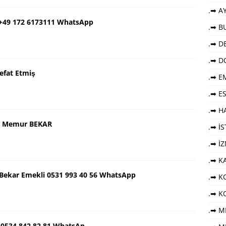
.➡ AY
 +49 172 6173111 WhatsApp
.➡ B
.➡ DE
.➡ D
efat Etmiş
.➡ E
.➡ E
.➡ HA
aş Memur BEKAR
.➡ İ
.➡ İ
.➡ K
ş Bekar Emekli 0531 993 40 56 WhatsApp
.➡ KO
.➡ K
.➡ M
 0534 842 82 81 WhatsAp