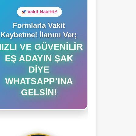
Vakit Nakittir!
Formlarla Vakit
Kaybetme! İlanını Ver;
HIZLI VE GÜVENILIR
EŞ ADAYIN ŞAK
DIYE
WHATSAPP’INA
GELSIN!