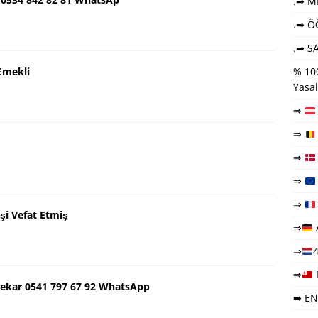
.➡ ME
.➡ Ö
.➡ SA
Emekli
% 100
Yasal
⇒
⇒
⇒
⇒
⇒
şi Vefat Etmiş
⇒
⇒
4
⇒
ekar 0541 797 67 92 WhatsApp
➡ EN