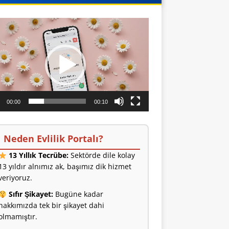
o
ıcı
00:00
00:10
Neden Evlilik Portalı?
13 Yıllık Tecrübe:
Sektörde dile kolay
13 yıldır alnımız ak, başımız dik hizmet
veriyoruz.
Sıfır Şikayet:
Bugüne kadar
hakkımızda tek bir şikayet dahi
olmamıştır.