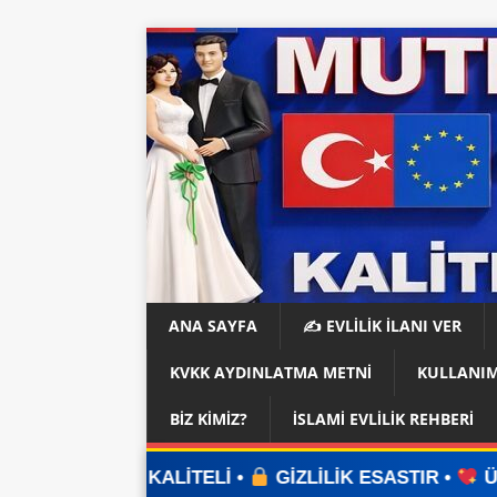
ANA SAYFA
✍️ EVLİLİK İLANI VER
KVKK AYDINLATMA METNI
KULLANIM
BIZ KIMIZ?
İSLAMI EVLILIK REHBERI
TELİ •
GİZLİLİK ESASTIR •
ÜYELİK YOK •
UYGU