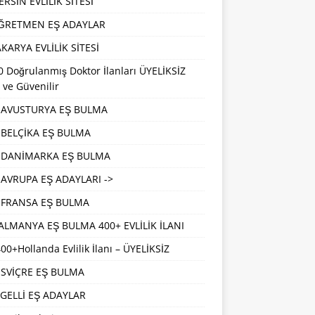
RSİN EVLİLİK SİTESİ
ĞRETMEN EŞ ADAYLAR
KARYA EVLİLİK SİTESİ
 Doğrulanmış Doktor İlanları ÜYELİKSİZ
 ve Güvenilir
AVUSTURYA EŞ BULMA
BELÇİKA EŞ BULMA
DANİMARKA EŞ BULMA
AVRUPA EŞ ADAYLARI ->
FRANSA EŞ BULMA
ALMANYA EŞ BULMA 400+ EVLİLİK İLANI
00+Hollanda Evlilik İlanı – ÜYELİKSİZ
İSVİÇRE EŞ BULMA
GELLİ EŞ ADAYLAR