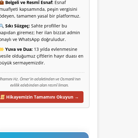
Belgeli ve Resmî Esnaf:
Esnaf
muafiyeti kapsamında, peşin vergisini
ödeyen, tamamen yasal bir platformuz.
Sıkı Süzgeç:
Sahte profiller bu
kapıdan giremez; her ilan bizzat admin
onaylı ve WhatsApp doğruludur.
Yuva ve Dua:
13 yılda evlenmesine
vesile olduğumuz çiftlerin hayır duası en
büyük sermayemizdir.
İlhamını Hz. Ömer'in adaletinden ve Osmanlı'nın
evlilik edebinden alan resmî liman.
Hikayemizin Tamamını Okuyun →