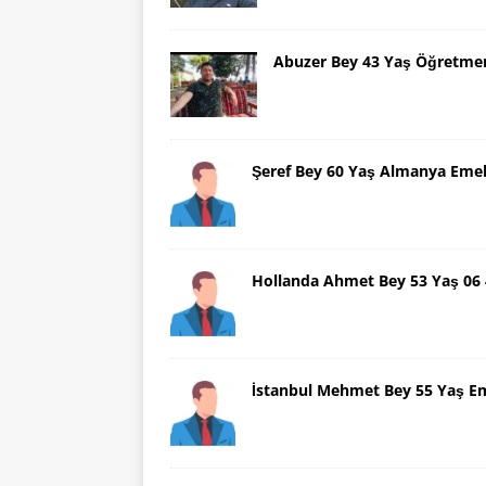
Abuzer Bey 43 Yaş Öğretme
Şeref Bey 60 Yaş Almanya Emek
Hollanda Ahmet Bey 53 Yaş 06
İstanbul Mehmet Bey 55 Yaş E