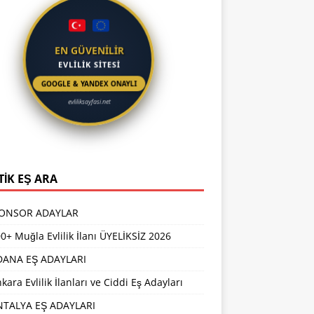
EN GÜVENİLİR
EVLİLİK SİTESİ
GOOGLE & YANDEX ONAYLI
evliliksayfasi.net
TİK EŞ ARA
PONSOR ADAYLAR
0+ Muğla Evlilik İlanı ÜYELİKSİZ 2026
DANA EŞ ADAYLARI
kara Evlilik İlanları ve Ciddi Eş Adayları
NTALYA EŞ ADAYLARI