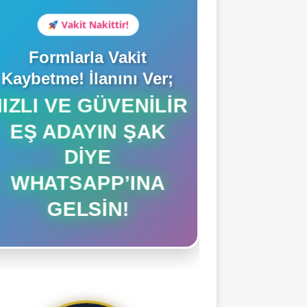
Vakit Nakittir!
Formlarla Vakit
Kaybetme! İlanını Ver;
HIZLI VE GÜVENILIR
EŞ ADAYIN ŞAK
DIYE
WHATSAPP’INA
GELSIN!