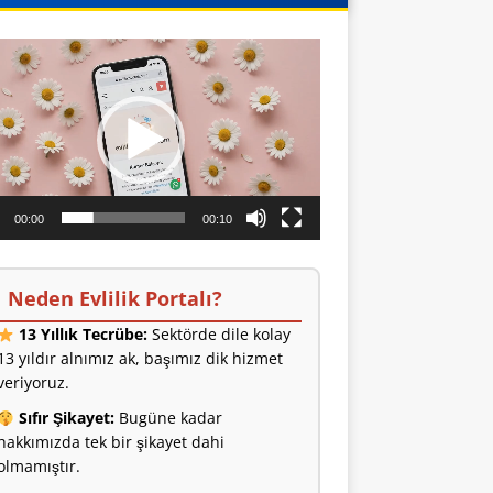
o
ıcı
00:00
00:10
Neden Evlilik Portalı?
13 Yıllık Tecrübe:
Sektörde dile kolay
13 yıldır alnımız ak, başımız dik hizmet
veriyoruz.
Sıfır Şikayet:
Bugüne kadar
hakkımızda tek bir şikayet dahi
olmamıştır.