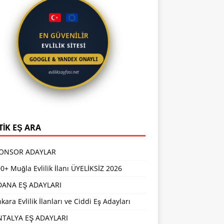
EN GÜVENİLİR
EVLİLİK SİTESİ
GOOGLE & YANDEX ONAYLI
evliliksayfasi.net
TİK EŞ ARA
PONSOR ADAYLAR
0+ Muğla Evlilik İlanı ÜYELİKSİZ 2026
DANA EŞ ADAYLARI
kara Evlilik İlanları ve Ciddi Eş Adayları
NTALYA EŞ ADAYLARI