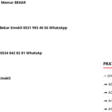
aş Memur BEKAR
ş Bekar Emekli 0531 993 40 56 WhatsApp
 0534 842 82 81 WhatsAp
PRA
.> S
Emekli
.➡ 40
.➡ A
.➡ An
.➡ A