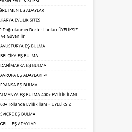
RSİN EVLİLİK SİTESİ
ĞRETMEN EŞ ADAYLAR
KARYA EVLİLİK SİTESİ
 Doğrulanmış Doktor İlanları ÜYELİKSİZ
 ve Güvenilir
AVUSTURYA EŞ BULMA
BELÇİKA EŞ BULMA
DANİMARKA EŞ BULMA
AVRUPA EŞ ADAYLARI ->
FRANSA EŞ BULMA
ALMANYA EŞ BULMA 400+ EVLİLİK İLANI
00+Hollanda Evlilik İlanı – ÜYELİKSİZ
İSVİÇRE EŞ BULMA
GELLİ EŞ ADAYLAR