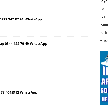
Başar
EMEK
Eş Bu
 0532 247 87 91 WhatsApp
Evlil
EVLİL
Mura
ş 0544 422 79 49 WhatsApp
ş
0178 4045912 WhatsApp