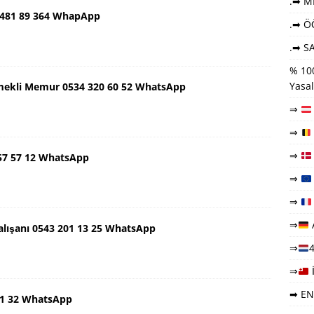
.➡ ME
 481 89 364 WhapApp
.➡ Ö
.➡ SA
% 100
Yasal
mekli Memur 0534 320 60 52 WhatsApp
⇒
⇒
⇒
57 57 12 WhatsApp
⇒
⇒
⇒
lışanı 0543 201 13 25 WhatsApp
⇒
4
⇒
➡ EN
 91 32 WhatsApp