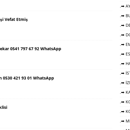
.➡ AY
.➡ B
şi Vefat Etmiş
.➡ DE
.➡ D
.➡ E
ekar 0541 797 67 92 WhatsApp
.➡ E
.➡ HA
.➡ İ
n 0530 421 93 01 WhatsApp
.➡ İ
.➡ K
.➡ KO
lisi
.➡ K
.➡ M