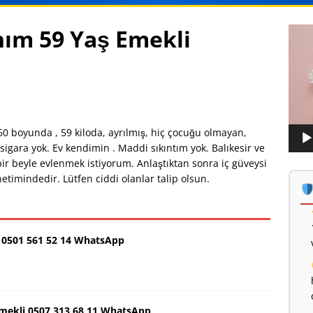
nım 59 Yaş Emekli
Vide
oynat
60 boyunda , 59 kiloda, ayrılmış, hiç çocuğu olmayan,
sigara yok. Ev kendimin . Maddi sıkıntım yok. Balıkesir ve
bir beyle evlenmek istiyorum. Anlaştıktan sonra iç güveysi
timindedir. Lütfen ciddi olanlar talip olsun.
0501 561 52 14 WhatsApp
Emekli 0507 313 68 11 WhatsApp