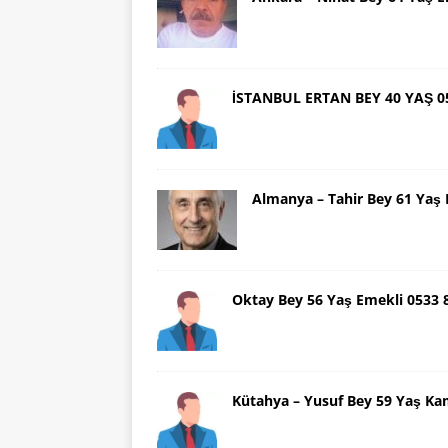
İSTANBUL ERTAN BEY 40 YAŞ 0
Almanya – Tahir Bey 61 Ya
Oktay Bey 56 Yaş Emekli 0533
Kütahya – Yusuf Bey 59 Yaş Ka