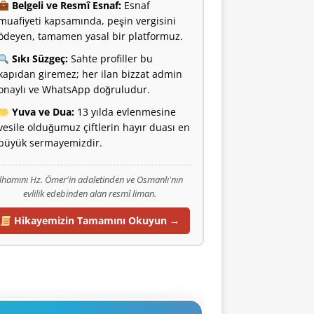
Belgeli ve Resmî Esnaf:
Esnaf
muafiyeti kapsamında, peşin vergisini
ödeyen, tamamen yasal bir platformuz.
Sıkı Süzgeç:
Sahte profiller bu
kapıdan giremez; her ilan bizzat admin
onaylı ve WhatsApp doğruludur.
Yuva ve Dua:
13 yılda evlenmesine
vesile olduğumuz çiftlerin hayır duası en
büyük sermayemizdir.
İlhamını Hz. Ömer'in adaletinden ve Osmanlı'nın
evlilik edebinden alan resmî liman.
Hikayemizin Tamamını Okuyun →