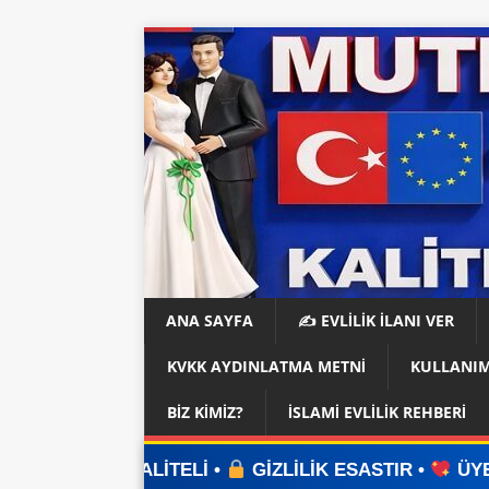
ANA SAYFA
✍️ EVLİLİK İLANI VER
KVKK AYDINLATMA METNI
KULLANIM
BIZ KIMIZ?
İSLAMI EVLILIK REHBERI
İTELİ •
GİZLİLİK ESASTIR •
ÜYELİK YOK •
UYG