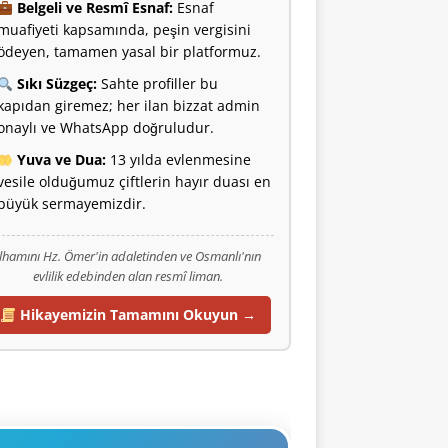
Belgeli ve Resmî Esnaf:
Esnaf
muafiyeti kapsamında, peşin vergisini
ödeyen, tamamen yasal bir platformuz.
Sıkı Süzgeç:
Sahte profiller bu
kapıdan giremez; her ilan bizzat admin
onaylı ve WhatsApp doğruludur.
Yuva ve Dua:
13 yılda evlenmesine
vesile olduğumuz çiftlerin hayır duası en
büyük sermayemizdir.
İlhamını Hz. Ömer'in adaletinden ve Osmanlı'nın
evlilik edebinden alan resmî liman.
Hikayemizin Tamamını Okuyun →