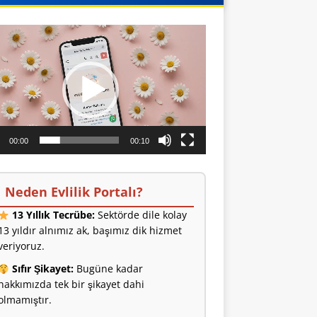
o
ıcı
00:00
00:10
Neden Evlilik Portalı?
13 Yıllık Tecrübe:
Sektörde dile kolay
13 yıldır alnımız ak, başımız dik hizmet
veriyoruz.
Sıfır Şikayet:
Bugüne kadar
hakkımızda tek bir şikayet dahi
olmamıştır.