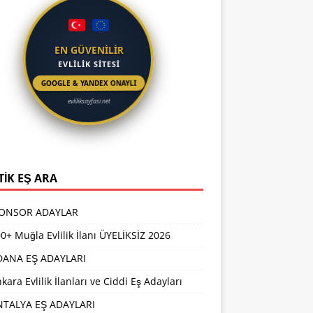
EN GÜVENİLİR
EVLİLİK SİTESİ
GOOGLE & YANDEX ONAYLI
evliliksayfasi.net
TİK EŞ ARA
PONSOR ADAYLAR
0+ Muğla Evlilik İlanı ÜYELİKSİZ 2026
DANA EŞ ADAYLARI
kara Evlilik İlanları ve Ciddi Eş Adayları
NTALYA EŞ ADAYLARI