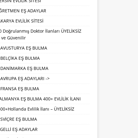
RSİN EVLİLİK SİTESİ
ĞRETMEN EŞ ADAYLAR
KARYA EVLİLİK SİTESİ
 Doğrulanmış Doktor İlanları ÜYELİKSİZ
 ve Güvenilir
AVUSTURYA EŞ BULMA
BELÇİKA EŞ BULMA
DANİMARKA EŞ BULMA
AVRUPA EŞ ADAYLARI ->
FRANSA EŞ BULMA
ALMANYA EŞ BULMA 400+ EVLİLİK İLANI
00+Hollanda Evlilik İlanı – ÜYELİKSİZ
İSVİÇRE EŞ BULMA
GELLİ EŞ ADAYLAR