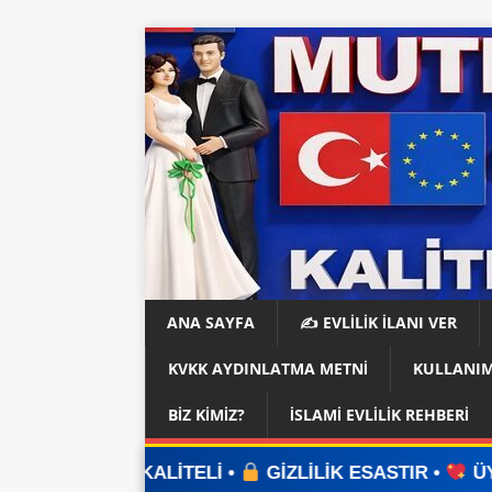
ANA SAYFA
✍️ EVLİLİK İLANI VER
KVKK AYDINLATMA METNI
KULLANIM
BIZ KIMIZ?
İSLAMI EVLILIK REHBERI
ELİ •
GİZLİLİK ESASTIR •
ÜYELİK YOK •
UYGU