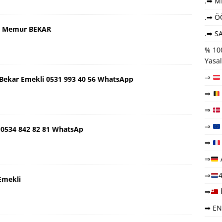
.➡ ME
.➡ Ö
aş Memur BEKAR
.➡ SA
% 100
Yasal
⇒
ş Bekar Emekli 0531 993 40 56 WhatsApp
⇒
⇒
⇒
 0534 842 82 81 WhatsAp
⇒
⇒
⇒
4
Emekli
⇒
➡ EN