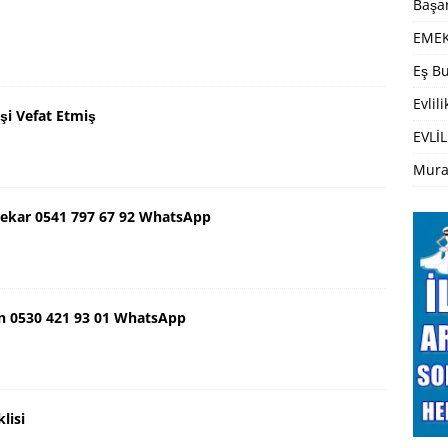
Başar
EMEK
Eş Bu
Evlil
şi Vefat Etmiş
EVLİL
Mura
ekar 0541 797 67 92 WhatsApp
n 0530 421 93 01 WhatsApp
lisi