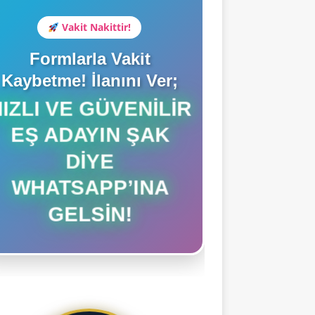
Vakit Nakittir!
Formlarla Vakit
Kaybetme! İlanını Ver;
HIZLI VE GÜVENILIR
EŞ ADAYIN ŞAK
DIYE
WHATSAPP’INA
GELSIN!