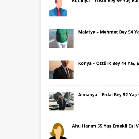
Kütahya – Yusuf Bey 59 Yaş Ka
Malatya – Mehmet Bey 54 Y
Konya – Öztürk Bey 44 Yaş 
Almanya – Erdal Bey 52 Yaş
Ahu Hanım 55 Yaş Emekli Eşi V