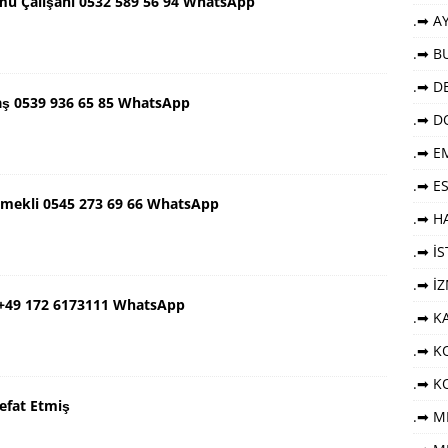
mu Çalışanı 0532 589 56 94 WhatsApp
.➡ AY
.➡ B
.➡ DE
aş 0539 936 65 85 WhatsApp
.➡ D
.➡ E
.➡ E
Emekli 0545 273 69 66 WhatsApp
.➡ HA
.➡ İ
.➡ İ
 +49 172 6173111 WhatsApp
.➡ K
.➡ KO
.➡ K
efat Etmiş
.➡ M