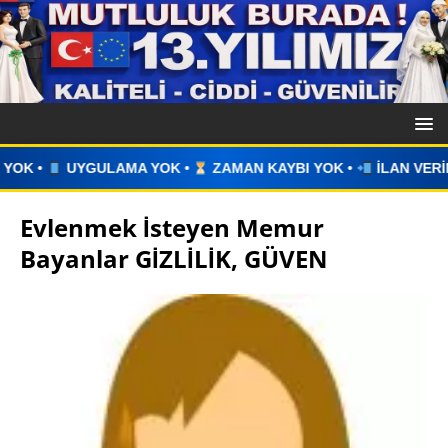
YOK •
ZAMAN KAYBI YOK •
İLAN VERİN •
WHATSAPP ÜZER
Evlenmek İsteyen Memur
Bayanlar GİZLİLİK, GÜVEN