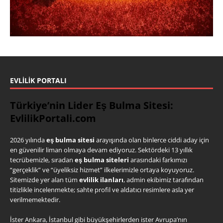
EVLILIK PORTALI
Türkiye’nin Lider Eş Bulma Sitesi:
EvlilikPortali.com
2026 yılında
eş bulma sitesi
arayışında olan binlerce ciddi aday için
en güvenilir liman olmaya devam ediyoruz. Sektördeki 13 yıllık
tecrübemizle, sıradan
eş bulma siteleri
arasındaki farkımızı
“gerçeklik” ve “üyeliksiz hizmet” ilkelerimizle ortaya koyuyoruz.
Sitemizde yer alan tüm
evlilik ilanları
, admin ekibimiz tarafından
titizlikle incelenmekte; sahte profil ve aldatıcı resimlere asla yer
verilmemektedir.
İster Ankara, İstanbul gibi büyükşehirlerden ister Avrupa’nın