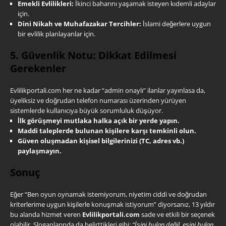
Emekli Evlilikleri:
İkinci baharını yaşamak isteyen kıdemli adaylar
için.
Dini Nikah ve Muhafazakar Tercihler:
İslami değerlere uygun
bir evlilik planlayanlar için.
5. Güvenlik Notu: Dikkat Edilmesi
Gerekenler
Evlilikportali.com her ne kadar “admin onaylı” ilanlar yayınlasa da,
üyeliksiz ve doğrudan telefon numarası üzerinden yürüyen
sistemlerde kullanıcıya büyük sorumluluk düşüyor.
İlk görüşmeyi mutlaka halka açık bir yerde yapın.
Maddi taleplerde bulunan kişilere karşı temkinli olun.
Güven oluşmadan kişisel bilgilerinizi (TC, adres vb.)
paylaşmayın.
Sonuç
Eğer “Ben oyun oynamak istemiyorum, niyetim ciddi ve doğrudan
kriterlerime uygun kişilerle konuşmak istiyorum” diyorsanız, 13 yıldır
bu alanda hizmet veren
Evlilikportali.com
sade ve etkili bir seçenek
olabilir. Sloganlarında da belirttikleri gibi:
“İşini bulan değil, eşini bulan