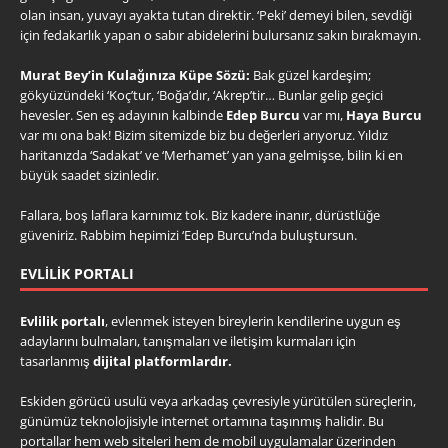
olan insan, yuvayı ayakta tutan direktir. ‘Peki’ demeyi bilen, sevdiği
için fedakarlık yapan o sabır abidelerini bulursanız sakın bırakmayın.
Murat Bey’in Kulağınıza Küpe Sözü:
Bak güzel kardeşim;
gökyüzündeki ‘Koç’tur, ‘Boğa’dır, ‘Akrep’tir… Bunlar gelip geçici
hevesler. Sen eş adayının kalbinde
Edep Burcu
var mı,
Haya Burcu
var mı ona bak! Bizim sitemizde biz bu değerleri arıyoruz. Yıldız
haritanızda ‘Sadakat’ ve ‘Merhamet’ yan yana gelmişse, bilin ki en
büyük saadet sizinledir.
Fallara, boş laflara karnımız tok. Biz kadere inanır, dürüstlüğe
güveniriz. Rabbim hepimizi ‘Edep Burcu’nda buluştursun.
EVLILIK PORTALI
Evlilik portalı
, evlenmek isteyen bireylerin kendilerine uygun eş
adaylarını bulmaları, tanışmaları ve iletişim kurmaları için
tasarlanmış
dijital platformlardır.
Eskiden görücü usulü veya arkadaş çevresiyle yürütülen süreçlerin,
günümüz teknolojisiyle internet ortamına taşınmış halidir. Bu
portallar hem web siteleri hem de mobil uygulamalar üzerinden