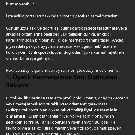
hizmet verebilir.
İşte evlilik portalları hakkında bilmeniz gereken temel detaylar:
Günümüzde aşkı ve doğru eşi bulmak artık sadece tesadüflere veya
arkadaş ortamlarına bağlı değil. Dijitalleşen dünya, en ciddi
kararlarımızdan biri olan evliliği de internet ortamına taşıdı. Ancak
piyasadaki pek çok uygulama sadece “vakit geçirmek” üzerine
kuruluyken,
Evlilikportali.com
doğrudan “yuva kurma” niyetinde
olanları bir araya getiriyor.
Peki, bu siteyi diğerlerinden ayıran ne? İşte detaylı incelememiz:
1. Üyelik Karmaşasına Son: Doğrudan
İletişim
Birçok evlilik sitesinde saatlerce profil doldurmanız, onay beklemeniz
veya mesaj atmak için sürekli ücret ödemeniz gerekmez !
Evlilikportali.com’un en dikkat çekici özelliği
üyelik sisteminin
olmaması.
Kullanıcılar ilanlarını veriyor ve admin onayından
geçtikten sonra bu ilanlar doğrudan yayınlanıyor. Bu, özellikle
teknolojiyle arası çok sıkı olmayan veya hızlı sonuç almak isteyen
kullanıcılar için büyük bir pratiklik sağlıyor.