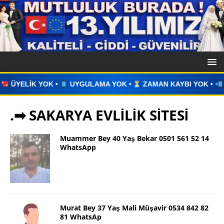
GULAMA YOK •
ZAMAN KAYBI YOK •
İLAN VERİN •
WHATS
.➡ SAKARYA EVLİLİK SİTESİ
Muammer Bey 40 Yaş Bekar 0501 561 52 14
WhatsApp
Murat Bey 37 Yaş Mali Müşavir 0534 842 82
81 WhatsAp