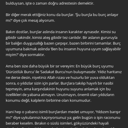
bulduysan, işte o zaman doğru adrestesin demektir.
Bir diğer merak ettiğiniz konu da burçlar. ‘Şu burçla bu burç anlaşır
mı?’ diye çok mesaj alıyorum.
Bakın dostlar, burçlar aslında insanın karakter aynasıdır. Kimisi su
gibidir sakindir, kimisi ateş gibidir tez canlıdır. Bir aslanın gururuyla
bir balığın duygusallığı bazen çarpışır, bazen birbirini tamamlar. Burç
uyumuna bakmak aslında ‘Ben bu insanın huyuna uyum sağlayabilir
miyim?’ diye sormaktır.
Ama ben size daha büyük bir sır vereyim: En büyük burç uyumu
‘Dürüstlük Burcu’ ile ‘Sadakat Burcu’nun buluşmasıdır. Yıldız haritanız
ne derse desin, niyetiniz Allah rızası ve huzurlu bir yuva olduktan
sonra, o yıldızlar sizin için parlar. Burçlara takılıp hayırlı bir nasibi
tepmeyin, ama karşındakinin huyunu suyunu anlamak için bu
özellikleri de yabana atmayın. Unutmayın, önemli olan yıldızların
konumu değil, kalplerin birbirine olan konumudur.
Hani hep o yabancı isimli burçlardan medet umuyor, ‘Yıldızım barışır
mı?’ diye uykularınızı kaçırıyorsunuz ya; gelin bugün o işin raconunu
beraber keselim. Bırakın o süslü isimleri, gökyüzündeki hayali