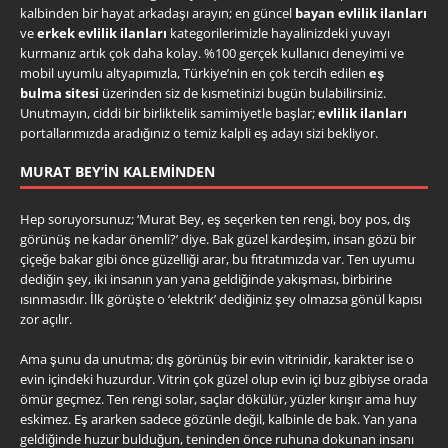
kalbinden bir hayat arkadaşı arayın; en güncel
bayan evlilik ilanları
ve
erkek evlilik ilanları
kategorilerimizle hayalinizdeki yuvayı
kurmanız artık çok daha kolay. %100 gerçek kullanıcı deneyimi ve
mobil uyumlu altyapımızla, Türkiye’nin en çok tercih edilen
eş
bulma sitesi
üzerinden siz de kısmetinizi bugün bulabilirsiniz.
Unutmayın, ciddi bir birliktelik samimiyetle başlar;
evlilik ilanları
portallarımızda aradığınız o temiz kalpli eş adayı sizi bekliyor.
MURAT BEY’IN KALEMINDEN
Hep soruyorsunuz; ‘Murat Bey, eş seçerken ten rengi, boy pos, dış
görünüş ne kadar önemli?’ diye. Bak güzel kardeşim, insan gözü bir
çiçeğe bakar gibi önce güzelliği arar, bu fıtratımızda var. Ten uyumu
dediğin şey, iki insanın yan yana geldiğinde yakışması, birbirine
ısınmasıdır. İlk görüşte o ‘elektrik’ dediğiniz şey olmazsa gönül kapısı
zor açılır.
Ama şunu da unutma; dış görünüş bir evin vitrinidir, karakter ise o
evin içindeki huzurdur. Vitrin çok güzel olup evin içi buz gibiyse orada
ömür geçmez. Ten rengi solar, saçlar dökülür, yüzler kırışır ama huy
eskimez. Eş ararken sadece gözünle değil, kalbinle de bak. Yan yana
geldiğinde huzur bulduğun, teninden önce ruhuna dokunan insanı