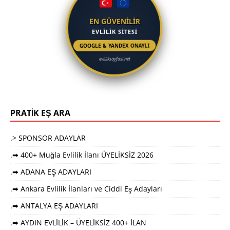
EN GÜVENİLİR
EVLİLİK SİTESİ
GOOGLE & YANDEX ONAYLI
evliliksayfasi.net
PRATİK EŞ ARA
.> SPONSOR ADAYLAR
.➡ 400+ Muğla Evlilik İlanı ÜYELİKSİZ 2026
.➡ ADANA EŞ ADAYLARI
.➡ Ankara Evlilik İlanları ve Ciddi Eş Adayları
.➡ ANTALYA EŞ ADAYLARI
.➡ AYDIN EVLİLİK – ÜYELİKSİZ 400+ İLAN