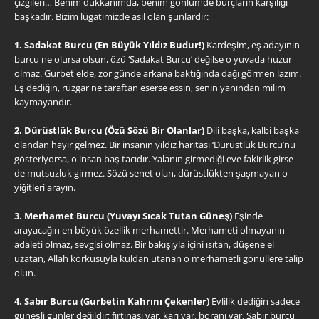
çizgileri… Benim dükkanımda, benim gönlümde burçların karşılığı
başkadır. Bizim lügatimizde asıl olan şunlardır:
1. Sadakat Burcu (En Büyük Yıldız Budur!)
Kardeşim, eş adayının
burcu ne olursa olsun, özü ‘Sadakat Burcu’ değilse o yuvada huzur
olmaz. Gurbet elde, zor günde arkana baktığında dağı görmen lazım.
Eş dediğin, rüzgar ne taraftan eserse essin, senin yanından milim
kaymayandır.
2. Dürüstlük Burcu (Özü Sözü Bir Olanlar)
Dili başka, kalbi başka
olandan hayır gelmez. Bir insanın yıldız haritası ‘Dürüstlük Burcu’nu
gösteriyorsa, o insan baş tacıdır. Yalanın girmediği eve fakirlik girse
de mutsuzluk girmez. Sözü senet olan, dürüstlükten şaşmayan o
yiğitleri arayın.
3. Merhamet Burcu (Yuvayı Sıcak Tutan Güneş)
Eşinde
arayacağın en büyük özellik merhamettir. Merhameti olmayanın
adaleti olmaz, sevgisi olmaz. Bir bakışıyla içini ısıtan, düşene el
uzatan, Allah korkusuyla kuldan utanan o merhametli gönüllere talip
olun.
4. Sabır Burcu (Gurbetin Kahrını Çekenler)
Evlilik dediğin sadece
güneşli günler değildir; fırtınası var, karı var, boranı var. Sabır burcu