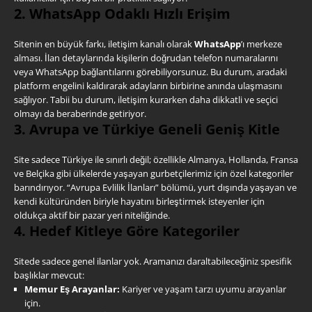
2. WhatsApp Odaklı Hızlı Erişim
Sitenin en büyük farkı, iletişim kanalı olarak
WhatsApp
’ı merkeze
alması. İlan detaylarında kişilerin doğrudan telefon numaralarını
veya WhatsApp bağlantılarını görebiliyorsunuz. Bu durum, aradaki
platform engelini kaldırarak adayların birbirine anında ulaşmasını
sağlıyor. Tabii bu durum, iletişim kurarken daha dikkatli ve seçici
olmayı da beraberinde getiriyor.
3. Avrupa ve Türkiye Geneli Geniş Kitle
Site sadece Türkiye ile sınırlı değil; özellikle Almanya, Hollanda, Fransa
ve Belçika gibi ülkelerde yaşayan gurbetçilerimiz için özel kategoriler
barındırıyor. “Avrupa Evlilik İlanları” bölümü, yurt dışında yaşayan ve
kendi kültüründen biriyle hayatını birleştirmek isteyenler için
oldukça aktif bir pazar yeri niteliğinde.
4. Hedef Kitleye Göre Kategoriler
Sitede sadece genel ilanlar yok. Aramanızı daraltabileceğiniz spesifik
başlıklar mevcut:
Memur Eş Arayanlar:
Kariyer ve yaşam tarzı uyumu arayanlar
için.