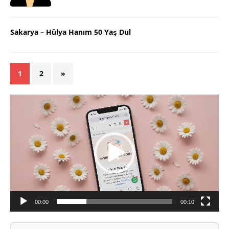
Sakarya – Hülya Hanım 50 Yaş Dul
1
2
»
Video
oynatıcı
00:00
00:10