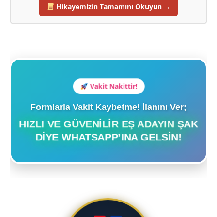
Hikayemizin Tamamını Okuyun →
Vakit Nakittir!
Formlarla Vakit Kaybetme! İlanını Ver;
HIZLI VE GÜVENILIR EŞ ADAYIN ŞAK
DIYE WHATSAPP’INA GELSIN!