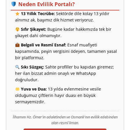
Neden Evlilik Portalı?
13 Yıllık Tecrübe:
Sektörde dile kolay 13 yıldır
alnımız ak, başımız dik hizmet veriyoruz.
Sıfır Şikayet:
Bugüne kadar hakkımızda tek bir
şikayet dahi olmamıştır.
Belgeli ve Resmî Esnaf:
Esnaf muafiyeti
kapsamında, peşin vergisini ödeyen, tamamen yasal
bir platformuz.
Sıkı Süzgeç:
Sahte profiller bu kapıdan giremez;
her ilan bizzat admin onaylı ve WhatsApp
doğruludur.
Yuva ve Dua:
13 yılda evlenmesine vesile
olduğumuz çiftlerin hayır duası en büyük
sermayemizdir.
İlhamını Hz. Ömer'in adaletinden ve Osmanlı'nın evlilik edebinden
alan resmî liman.