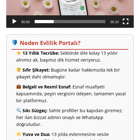
00:00
00:10
Neden Evlilik Portalı?
13 Yıllık Tecrübe:
Sektörde dile kolay 13 yıldır
alnımız ak, başımız dik hizmet veriyoruz.
Sıfır Şikayet:
Bugüne kadar hakkımızda tek bir
şikayet dahi olmamıştır.
Belgeli ve Resmî Esnaf:
Esnaf muafiyeti
kapsamında, peşin vergisini ödeyen, tamamen yasal
bir platformuz.
Sıkı Süzgeç:
Sahte profiller bu kapıdan giremez;
her ilan bizzat admin onaylı ve WhatsApp
doğruludur.
Yuva ve Dua:
13 yılda evlenmesine vesile