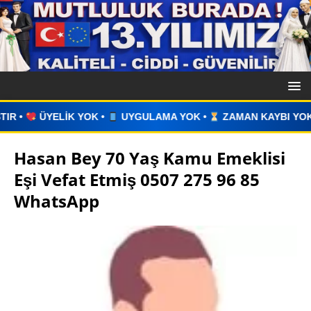
YGULAMA YOK •
ZAMAN KAYBI YOK •
İLAN VERİN •
WHAT
Hasan Bey 70 Yaş Kamu Emeklisi
Eşi Vefat Etmiş 0507 275 96 85
WhatsApp