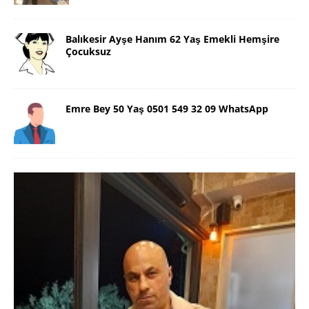
Balıkesir Ayşe Hanım 62 Yaş Emekli Hemşire
Çocuksuz
Emre Bey 50 Yaş 0501 549 32 09 WhatsApp
Danimarka Mustafa Bey 45 Yaş +45
42 48 17 28 WhatsApp
Lütfen Danimarka dışı aramasın. Selam ben
Danimarka’dan Mustafa 45 yaşında, 1.88 boyunda,
98 kiloda, Kumral, ayrılmış bir beyim. Alkol yok.
Sigara var. Maddi sıkıntım yok.
[İLAN DETAYLARI>]