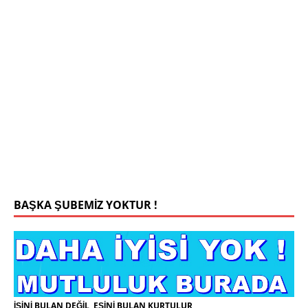
Mehmet Bey 42 Yaş Kamu Çalışanı
0543 201 13 25 WhatsApp
Konyada yaşiyorum.yaş 42 eşim.vefat etti yanliz
yaşiyorum kizim var hayatini annannesinde idame
ettiriyor ortaokula başlayacak sigara alkol
kullanmiyorum.evim.işim arabam.var namazlarimi
kilmaya ozen gosteren vicdanli edepli
[İLAN
DETAYLARI>]
BAŞKA ŞUBEMİZ YOKTUR !
İŞİNİ BULAN DEĞİL, EŞİNİ BULAN KURTULUR