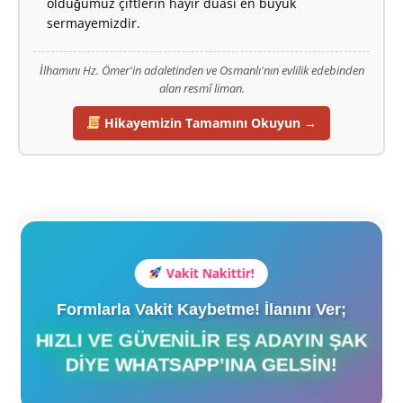
olduğumuz çiftlerin hayır duası en büyük
sermayemizdir.
İlhamını Hz. Ömer'in adaletinden ve Osmanlı'nın evlilik edebinden
alan resmî liman.
Hikayemizin Tamamını Okuyun →
Vakit Nakittir!
Formlarla Vakit Kaybetme! İlanını Ver;
HIZLI VE GÜVENILIR EŞ ADAYIN ŞAK
DIYE WHATSAPP’INA GELSIN!