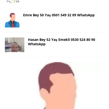
Emre Bey 50 Yaş 0501 549 32 09 WhatsApp
Hasan Bey 52 Yaş Emekli 0530 524 80 90
WhatsApp
Danimarka Mustafa Bey 45 Yaş +45
42 48 17 28 WhatsApp
Lütfen Danimarka dışı aramasın. Selam ben
Danimarka’dan Mustafa 45 yaşında, 1.88 boyunda,
98 kiloda, Kumral, ayrılmış bir beyim. Alkol yok.
Sigara var. Maddi sıkıntım yok.
[İLAN DETAYLARI>]