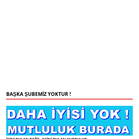
Mehmet Bey 42 Yaş Kamu Çalışanı
0543 201 13 25 WhatsApp
Konyada yaşiyorum.yaş 42 eşim.vefat etti yanliz
yaşiyorum kizim var hayatini annannesinde idame
ettiriyor ortaokula başlayacak sigara alkol
kullanmiyorum.evim.işim arabam.var namazlarimi
kilmaya ozen gosteren vicdanli edepli
[İLAN
DETAYLARI>]
BAŞKA ŞUBEMİZ YOKTUR !