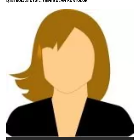
İŞİNİ BULAN DEĞİL, EŞİNİ BULAN KURTULUR