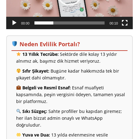
00:00
00:10
Neden Evlilik Portalı?
13 Yıllık Tecrübe:
Sektörde dile kolay 13 yıldır
alnımız ak, başımız dik hizmet veriyoruz.
Sıfır Şikayet:
Bugüne kadar hakkımızda tek bir
şikayet dahi olmamıştır.
Belgeli ve Resmî Esnaf:
Esnaf muafiyeti
kapsamında, peşin vergisini ödeyen, tamamen yasal
bir platformuz.
Sıkı Süzgeç:
Sahte profiller bu kapıdan giremez;
her ilan bizzat admin onaylı ve WhatsApp
doğruludur.
Yuva ve Dua:
13 yılda evlenmesine vesile