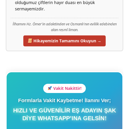
olduğumuz çiftlerin hayır duası en büyük
sermayemizdir.
İlhamını Hz. Ömer'in adaletinden ve Osmanlı'nın evlilik edebinden
alan resmî liman.
Hikayemizin Tamamını Okuyun →
Vakit Nakittir!
Formlarla Vakit Kaybetme! İlanını Ver;
HIZLI VE GÜVENILIR EŞ ADAYIN ŞAK
DIYE WHATSAPP’INA GELSIN!