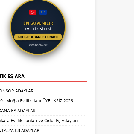
EN GÜVENİLİR
EVLİLİK SİTESİ
GOOGLE & YANDEX ONAYLI
evliliksayfasi.net
TİK EŞ ARA
PONSOR ADAYLAR
0+ Muğla Evlilik İlanı ÜYELİKSİZ 2026
DANA EŞ ADAYLARI
kara Evlilik İlanları ve Ciddi Eş Adayları
NTALYA EŞ ADAYLARI