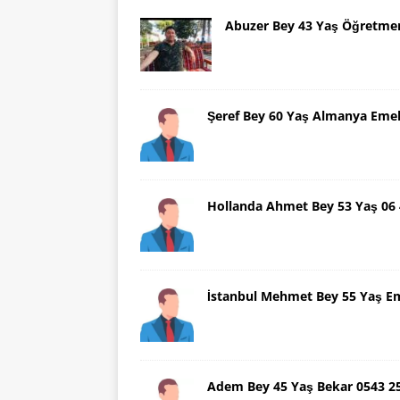
Abuzer Bey 43 Yaş Öğretme
Şeref Bey 60 Yaş Almanya Emek
Hollanda Ahmet Bey 53 Yaş 06
İstanbul Mehmet Bey 55 Yaş E
Adem Bey 45 Yaş Bekar 0543 2