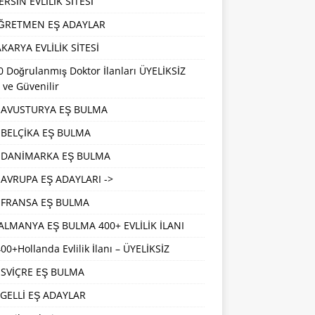
RSİN EVLİLİK SİTESİ
ĞRETMEN EŞ ADAYLAR
KARYA EVLİLİK SİTESİ
 Doğrulanmış Doktor İlanları ÜYELİKSİZ
 ve Güvenilir
AVUSTURYA EŞ BULMA
BELÇİKA EŞ BULMA
DANİMARKA EŞ BULMA
AVRUPA EŞ ADAYLARI ->
FRANSA EŞ BULMA
ALMANYA EŞ BULMA 400+ EVLİLİK İLANI
00+Hollanda Evlilik İlanı – ÜYELİKSİZ
İSVİÇRE EŞ BULMA
GELLİ EŞ ADAYLAR