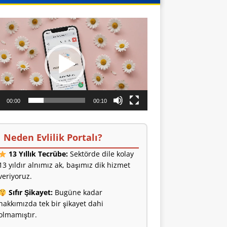
o
ıcı
00:00
00:10
Neden Evlilik Portalı?
13 Yıllık Tecrübe:
Sektörde dile kolay
13 yıldır alnımız ak, başımız dik hizmet
veriyoruz.
Sıfır Şikayet:
Bugüne kadar
hakkımızda tek bir şikayet dahi
olmamıştır.