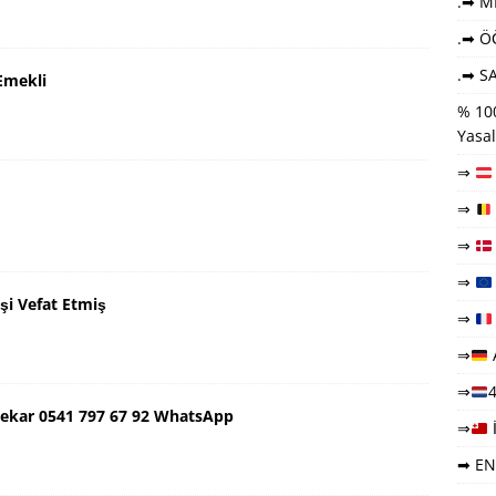
.➡ ME
.➡ Ö
.➡ SA
Emekli
% 100
Yasal
⇒
⇒
⇒
⇒
şi Vefat Etmiş
⇒
⇒
⇒
4
ekar 0541 797 67 92 WhatsApp
⇒
➡ EN