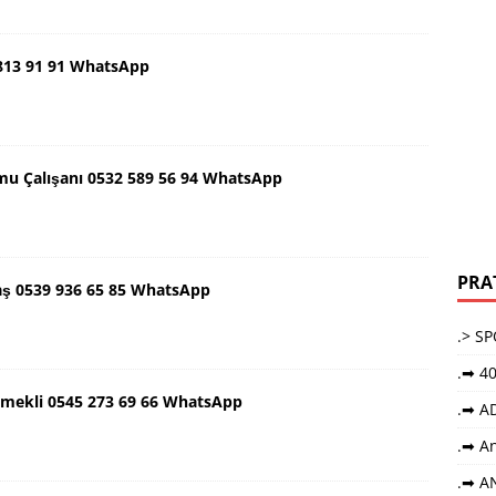
 813 91 91 WhatsApp
mu Çalışanı 0532 589 56 94 WhatsApp
PRA
aş 0539 936 65 85 WhatsApp
.> S
.➡ 40
Emekli 0545 273 69 66 WhatsApp
.➡ A
.➡ An
.➡ A