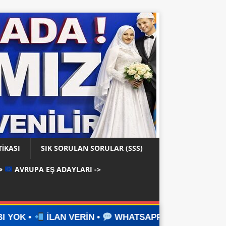
TIKASI
SIK SORULAN SORULAR (SSS)
⇒
AVRUPA EŞ ADAYLARI ->
ERİN •
WHATSAPP ÜZERİNDEN İLETİŞİM KURUN •