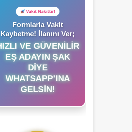
Vakit Nakittir!
Formlarla Vakit
Kaybetme! İlanını Ver;
HIZLI VE GÜVENILIR
EŞ ADAYIN ŞAK
DIYE
WHATSAPP’INA
GELSIN!