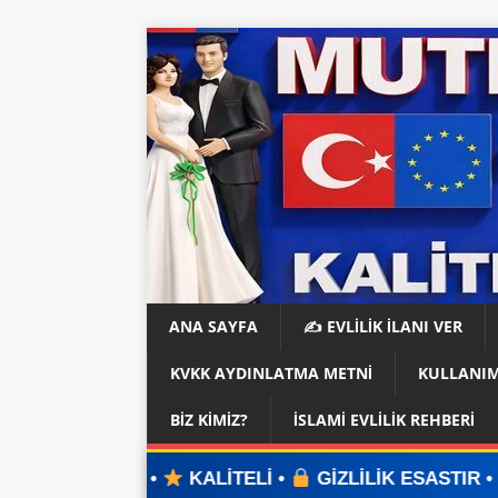
ANA SAYFA
✍️ EVLİLİK İLANI VER
KVKK AYDINLATMA METNI
KULLANIM
BIZ KIMIZ?
İSLAMI EVLILIK REHBERI
KALİTELİ •
GİZLİLİK ESASTIR •
ÜYELİK YOK •