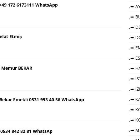
 +49 172 6173111 WhatsApp
.➡ AY
.➡ B
.➡ DE
efat Etmiş
.➡ D
.➡ E
.➡ E
aş Memur BEKAR
.➡ HA
.➡ İ
.➡ İ
.➡ K
ş Bekar Emekli 0531 993 40 56 WhatsApp
.➡ KO
.➡ K
.➡ M
 0534 842 82 81 WhatsAp