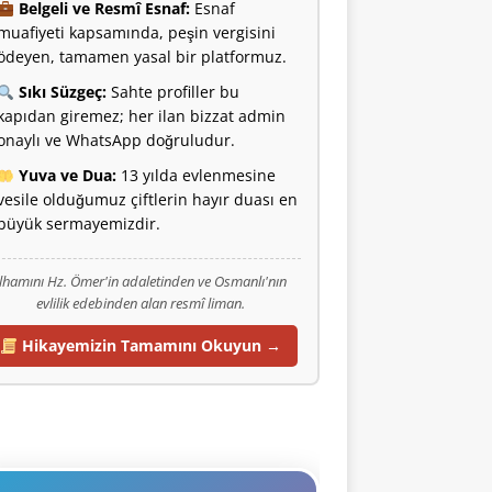
Belgeli ve Resmî Esnaf:
Esnaf
muafiyeti kapsamında, peşin vergisini
ödeyen, tamamen yasal bir platformuz.
Sıkı Süzgeç:
Sahte profiller bu
kapıdan giremez; her ilan bizzat admin
onaylı ve WhatsApp doğruludur.
Yuva ve Dua:
13 yılda evlenmesine
vesile olduğumuz çiftlerin hayır duası en
büyük sermayemizdir.
İlhamını Hz. Ömer'in adaletinden ve Osmanlı'nın
evlilik edebinden alan resmî liman.
Hikayemizin Tamamını Okuyun →