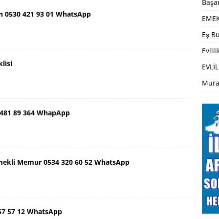
Başar
n 0530 421 93 01 WhatsApp
EMEK
Eş Bu
Evlil
lisi
EVLİL
Mura
 481 89 364 WhapApp
mekli Memur 0534 320 60 52 WhatsApp
57 57 12 WhatsApp