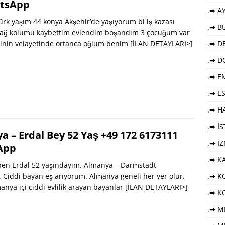
tsApp
.➡ AY
rk yaşım 44 konya Akşehir’de yaşıyorum bi iş kazası
.➡ B
sağ kolumu kaybettim evlendim boşandım 3 çocuğum var
sinin velayetinde ortanca oğlum benim
[İLAN DETAYLARI>]
.➡ DE
.➡ D
.➡ E
.➡ E
.➡ HA
.➡ İ
 – Erdal Bey 52 Yaş +49 172 6173111
.➡ İ
App
.➡ K
en Erdal 52 yaşındayım. Almanya – Darmstadt
 Ciddi bayan eş arıyorum. Almanya geneli her yer olur.
.➡ KO
anya içi ciddi evlilik arayan bayanlar
[İLAN DETAYLARI>]
.➡ K
.➡ M