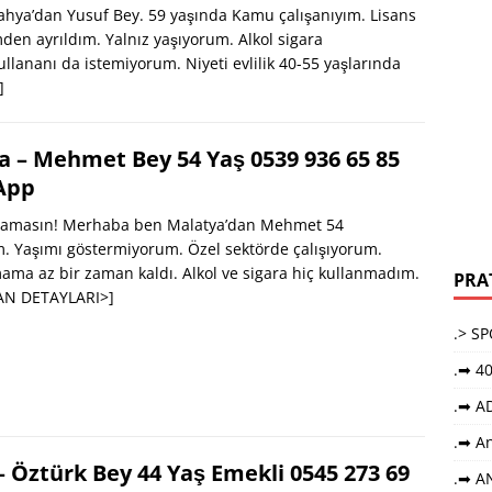
hya’dan Yusuf Bey. 59 yaşında Kamu çalışanıyım. Lisans
n ayrıldım. Yalnız yaşıyorum. Alkol sigara
llananı da istemiyorum. Niyeti evlilik 40-55 yaşlarında
]
a – Mehmet Bey 54 Yaş 0539 936 65 85
App
Aramasın! Merhaba ben Malatya’dan Mehmet 54
. Yaşımı göstermiyorum. Özel sektörde çalışıyorum.
ama az bir zaman kaldı. Alkol ve sigara hiç kullanmadım.
PRA
LAN DETAYLARI>]
.> S
.➡ 40
.➡ A
.➡ An
 Öztürk Bey 44 Yaş Emekli 0545 273 69
.➡ A