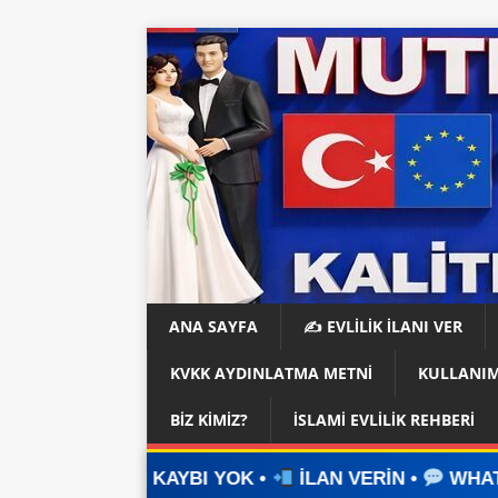
ANA SAYFA
✍️ EVLİLİK İLANI VER
KVKK AYDINLATMA METNI
KULLANIM
BIZ KIMIZ?
İSLAMI EVLILIK REHBERI
AYBI YOK •
İLAN VERİN •
WHATSAPP ÜZERİNDEN 