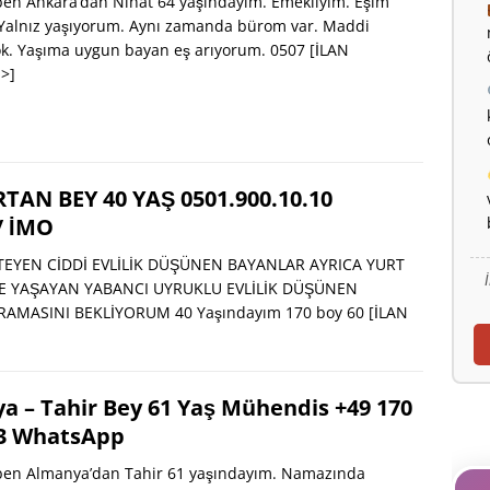
en Ankara’dan Nihat 64 yaşındayım. Emekliyim. Eşim
. Yalnız yaşıyorum. Aynı zamanda bürom var. Maddi
ok. Yaşıma uygun bayan eş arıyorum. 0507
[İLAN
>]
TAN BEY 40 YAŞ 0501.900.10.10
/ İMO
EYEN CİDDİ EVLİLİK DÜŞÜNEN BAYANLAR AYRICA YURT
’DE YAŞAYAN YABANCI UYRUKLU EVLİLİK DÜŞÜNEN
AMASINI BEKLİYORUM 40 Yaşındayım 170 boy 60
[İLAN
a – Tahir Bey 61 Yaş Mühendis +49 170
3 WhatsApp
en Almanya’dan Tahir 61 yaşındayım. Namazında