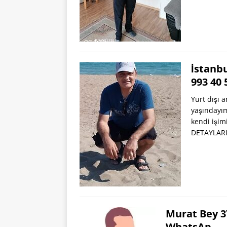
İstanbu
993 40
Yurt dışı 
yaşındayım
kendi işim
DETAYLARI
Murat Bey 3
WhatsAp