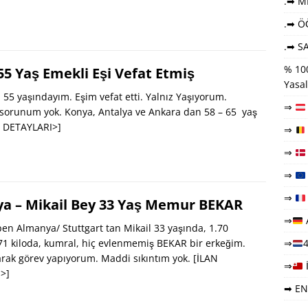
.➡ ME
.➡ Ö
.➡ SA
% 100
5 Yaş Emekli Eşi Vefat Etmiş
Yasal
5 yaşındayım. Eşim vefat etti. Yalnız Yaşıyorum.
⇒
sorunum yok. Konya, Antalya ve Ankara dan 58 – 65 yaş
N DETAYLARI>]
⇒
⇒
⇒
⇒
a – Mikail Bey 33 Yaş Memur BEKAR
⇒
n Almanya/ Stuttgart tan Mikail 33 yaşında, 1.70
1 kiloda, kumral, hiç evlenmemiş BEKAR bir erkeğim.
⇒
4
rak görev yapıyorum. Maddi sıkıntım yok.
[İLAN
⇒
>]
➡ EN