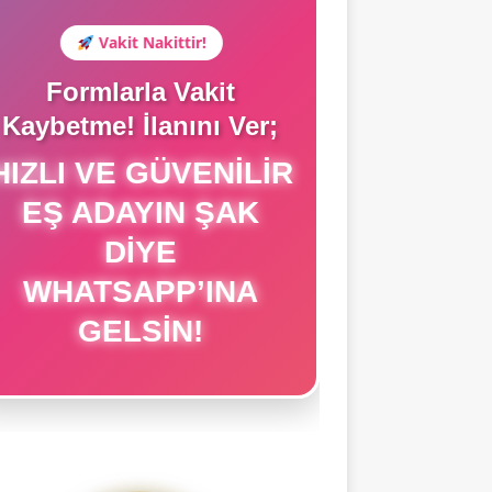
Vakit Nakittir!
Formlarla Vakit
Kaybetme! İlanını Ver;
IZLI VE GÜVENILIR
EŞ ADAYIN ŞAK
DIYE
WHATSAPP’INA
GELSIN!