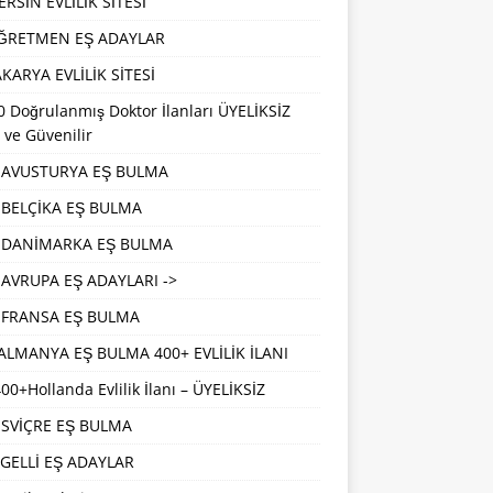
RSİN EVLİLİK SİTESİ
ĞRETMEN EŞ ADAYLAR
KARYA EVLİLİK SİTESİ
 Doğrulanmış Doktor İlanları ÜYELİKSİZ
 ve Güvenilir
AVUSTURYA EŞ BULMA
BELÇİKA EŞ BULMA
DANİMARKA EŞ BULMA
AVRUPA EŞ ADAYLARI ->
FRANSA EŞ BULMA
ALMANYA EŞ BULMA 400+ EVLİLİK İLANI
00+Hollanda Evlilik İlanı – ÜYELİKSİZ
İSVİÇRE EŞ BULMA
GELLİ EŞ ADAYLAR