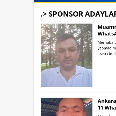
.> SPONSOR ADAYLA
Muamme
Whats
Merhaba b
yapmadım. 
arası cidd
Ankara 
11 Wha