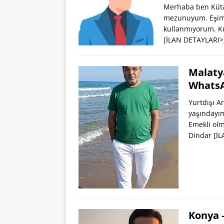
Merhaba ben Küta
mezunuyum. Eşimde
kullanmıyorum. Ku
[İLAN DETAYLARI>
Malaty
Whats
Yurtdışı 
yaşındayım
Emekli olm
Dindar
[İ
Konya –