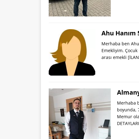
Ahu Hanım 5
Merhaba ben Ahu 5
Emekliyim. Çocuk 
arası emekli
[İLA
Almany
Merhaba be
boyunda, 7
Memur ola
DETAYLARI