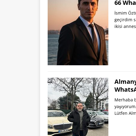
66 Wha
İsmim Öztü
geçirdim 
ikisi anne
Almanya
Whats
Merhaba b
yaşıyorum.
Lütfen Alm