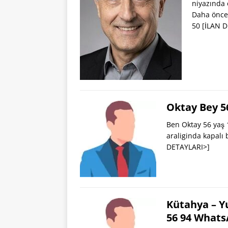
niyazında 
Daha önce 
50
[İLAN 
Oktay Bey 5
Ben Oktay 56 yaş 1
araliginda kapalı 
DETAYLARI>]
Kütahya – Y
56 94 What