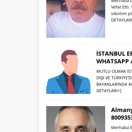
Merhaba b
Vefat Etti
sıkıntım y
DETAYLARI
İSTANBUL ER
WHATSAPP 
MUTLU OLMAK İST
DIŞI VE TÜRKİYE
BAYANLARINDA AR
DETAYLARI>]
Almany
800935
Merhaba b