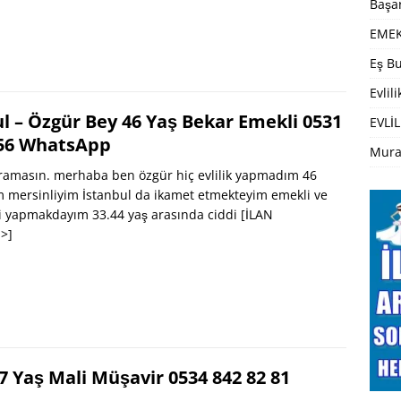
Başar
EMEK
Eş Bu
Evlil
l – Özgür Bey 46 Yaş Bekar Emekli 0531
EVLİL
 56 WhatsApp
Mura
aramasın. merhaba ben özgür hiç evlilik yapmadım 46
 mersinliyim İstanbul da ikamet etmekteyim emekli ve
i yapmakdayım 33.44 yaş arasında ciddi
[İLAN
>]
7 Yaş Mali Müşavir 0534 842 82 81