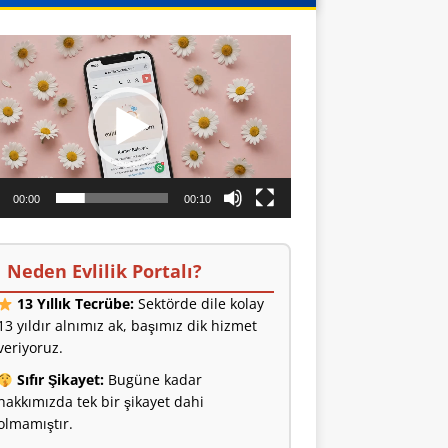
o
ıcı
00:00
00:10
Neden Evlilik Portalı?
13 Yıllık Tecrübe:
Sektörde dile kolay
13 yıldır alnımız ak, başımız dik hizmet
veriyoruz.
Sıfır Şikayet:
Bugüne kadar
hakkımızda tek bir şikayet dahi
olmamıştır.