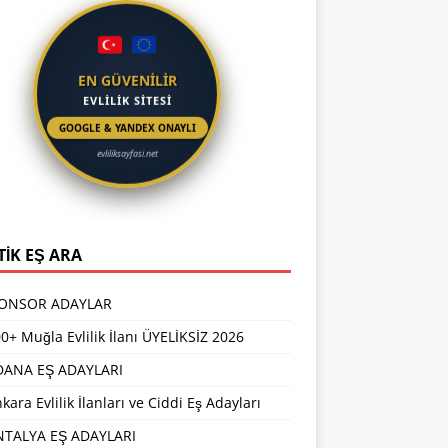
EN GÜVENİLİR
EVLİLİK SİTESİ
GOOGLE & YANDEX ONAYLI
evliliksayfasi.net
TİK EŞ ARA
PONSOR ADAYLAR
0+ Muğla Evlilik İlanı ÜYELİKSİZ 2026
DANA EŞ ADAYLARI
kara Evlilik İlanları ve Ciddi Eş Adayları
NTALYA EŞ ADAYLARI