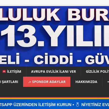
İLETİŞİM
AVRUPA EVLİLİK İLANI VER
GIZLILIK POLI
 ŞARTLARI
.> SPONSOR ADAYLAR
HAKKIMIZDA
İLETİŞİM KURUN •
NİYETİNİZ EVLİLİKSE, DOĞRU Y