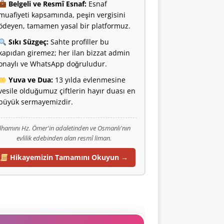
Belgeli ve Resmî Esnaf:
Esnaf
muafiyeti kapsamında, peşin vergisini
ödeyen, tamamen yasal bir platformuz.
Sıkı Süzgeç:
Sahte profiller bu
kapıdan giremez; her ilan bizzat admin
onaylı ve WhatsApp doğruludur.
Yuva ve Dua:
13 yılda evlenmesine
vesile olduğumuz çiftlerin hayır duası en
büyük sermayemizdir.
İlhamını Hz. Ömer'in adaletinden ve Osmanlı'nın
evlilik edebinden alan resmî liman.
Hikayemizin Tamamını Okuyun →