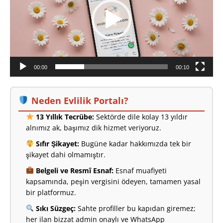
00:00
00:10
Neden Evlilik Portalı?
13 Yıllık Tecrübe:
Sektörde dile kolay 13 yıldır
alnımız ak, başımız dik hizmet veriyoruz.
Sıfır Şikayet:
Bugüne kadar hakkımızda tek bir
şikayet dahi olmamıştır.
Belgeli ve Resmî Esnaf:
Esnaf muafiyeti
kapsamında, peşin vergisini ödeyen, tamamen yasal
bir platformuz.
Sıkı Süzgeç:
Sahte profiller bu kapıdan giremez;
her ilan bizzat admin onaylı ve WhatsApp