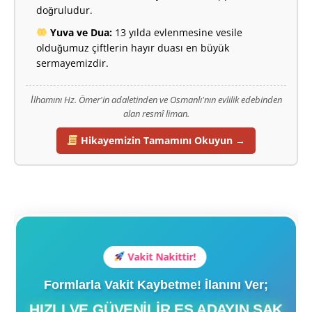
doğruludur.
Yuva ve Dua:
13 yılda evlenmesine vesile
olduğumuz çiftlerin hayır duası en büyük
sermayemizdir.
İlhamını Hz. Ömer'in adaletinden ve Osmanlı'nın evlilik edebinden
alan resmî liman.
Hikayemizin Tamamını Okuyun →
Vakit Nakittir!
Formlarla Vakit Kaybetme! İlanını Ver;
HIZLI VE GÜVENILIR EŞ ADAYIN ŞAK