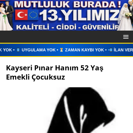
K •
ZAMAN KAYBI YOK •
İLAN VERİN •
WHATSAPP ÜZERİN
Kayseri Pınar Hanım 52 Yaş
Emekli Çocuksuz