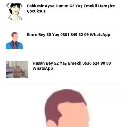
Balıkesir Ayşe Hanım 62 Yaş Emekli Hemşire
Çocuksuz
Emre Bey 50 Yaş 0501 549 32 09 WhatsApp
Hasan Bey 52 Yaş Emekli 0530 524 80 90
WhatsApp
Danimarka Mustafa Bey 45 Yaş +45
42 48 17 28 WhatsApp
Lütfen Danimarka dışı aramasın. Selam ben
Danimarka’dan Mustafa 45 yaşında, 1.88 boyunda,