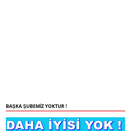
Mehmet Bey 42 Yaş Kamu Çalışanı
0543 201 13 25 WhatsApp
Konyada yaşiyorum.yaş 42 eşim.vefat etti yanliz
yaşiyorum kizim var hayatini annannesinde idame
ettiriyor ortaokula başlayacak sigara alkol
kullanmiyorum.evim.işim arabam.var namazlarimi
kilmaya ozen gosteren vicdanli edepli
[İLAN
DETAYLARI>]
BAŞKA ŞUBEMİZ YOKTUR !