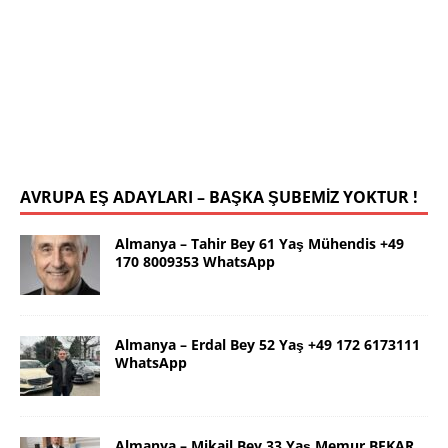
İstanbul Yalçın Bey 63 Yaş 0546 786
78 19 WhatsApp
Selamlar ben güzel İstanbul dan Yalçın. 63 yaş.
Kendim 178 boy,unda 72 kilolu sportif yapılı olarak
uygun bir rafika arıyorum. Ana dilimizin yanı sıra
tahsilimi
[İLAN DETAYLARI>]
AVRUPA EŞ ADAYLARI – BAŞKA ŞUBEMİZ YOKTUR !
Almanya – Tahir Bey 61 Yaş Mühendis +49
170 8009353 WhatsApp
Almanya – Erdal Bey 52 Yaş +49 172 6173111
WhatsApp
Almanya – Mikail Bey 33 Yaş Memur BEKAR