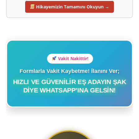
Hikayemizin Tamamını Okuyun →
Vakit Nakittir!
Formlarla Vakit Kaybetme! İlanını Ver;
HIZLI VE GÜVENILIR EŞ ADAYIN ŞAK
DIYE WHATSAPP’INA GELSIN!