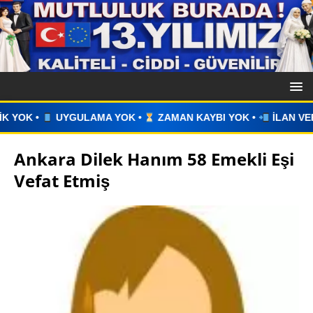
K •
ZAMAN KAYBI YOK •
İLAN VERİN •
WHATSAPP ÜZERİN
Ankara Dilek Hanım 58 Emekli Eşi
Vefat Etmiş