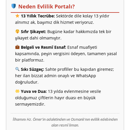
Neden Evlilik Portalı?
13 Yıllık Tecrübe:
Sektörde dile kolay 13 yıldır
alnımız ak, başımız dik hizmet veriyoruz.
Sıfır Şikayet:
Bugüne kadar hakkımızda tek bir
şikayet dahi olmamıştır.
Belgeli ve Resmî Esnaf:
Esnaf muafiyeti
kapsamında, peşin vergisini ödeyen, tamamen yasal
bir platformuz.
Sıkı Süzgeç:
Sahte profiller bu kapıdan giremez;
her ilan bizzat admin onaylı ve WhatsApp
doğruludur.
Yuva ve Dua:
13 yılda evlenmesine vesile
olduğumuz çiftlerin hayır duası en büyük
sermayemizdir.
İlhamını Hz. Ömer'in adaletinden ve Osmanlı'nın evlilik edebinden
alan resmî liman.