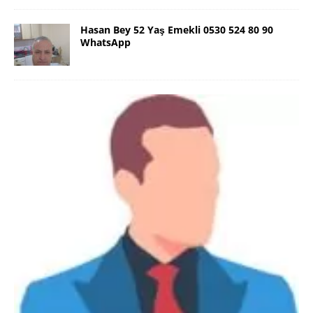
Hasan Bey 52 Yaş Emekli 0530 524 80 90
WhatsApp
Danimarka Mustafa Bey 45 Yaş +45
42 48 17 28 WhatsApp
Lütfen Danimarka dışı aramasın. Selam ben
Danimarka’dan Mustafa 45 yaşında, 1.88 boyunda,
98 kiloda, Kumral, ayrılmış bir beyim. Alkol yok.
Sigara var. Maddi sıkıntım yok.
[İLAN DETAYLARI>]