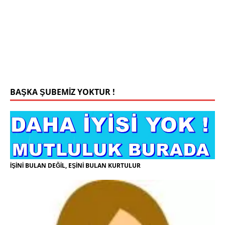
Konyada yaşiyorum.yaş 42 eşim.vefat etti yanliz
yaşiyorum kizim var hayatini annannesinde idame
ettiriyor ortaokula başlayacak sigara alkol
kullanmiyorum.evim.işim arabam.var namazlarimi
kilmaya ozen gosteren vicdanli edepli
[İLAN
DETAYLARI>]
BAŞKA ŞUBEMİZ YOKTUR !
İŞİNİ BULAN DEĞİL, EŞİNİ BULAN KURTULUR