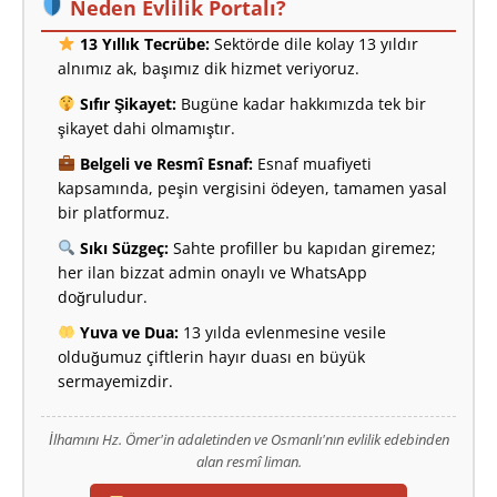
Neden Evlilik Portalı?
13 Yıllık Tecrübe:
Sektörde dile kolay 13 yıldır
alnımız ak, başımız dik hizmet veriyoruz.
Sıfır Şikayet:
Bugüne kadar hakkımızda tek bir
şikayet dahi olmamıştır.
Belgeli ve Resmî Esnaf:
Esnaf muafiyeti
kapsamında, peşin vergisini ödeyen, tamamen yasal
bir platformuz.
Sıkı Süzgeç:
Sahte profiller bu kapıdan giremez;
her ilan bizzat admin onaylı ve WhatsApp
doğruludur.
Yuva ve Dua:
13 yılda evlenmesine vesile
olduğumuz çiftlerin hayır duası en büyük
sermayemizdir.
İlhamını Hz. Ömer'in adaletinden ve Osmanlı'nın evlilik edebinden
alan resmî liman.