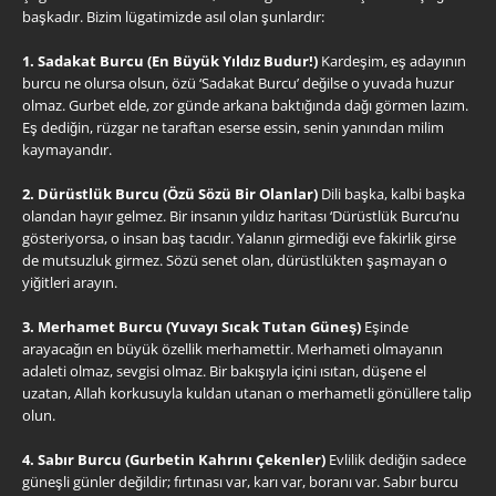
başkadır. Bizim lügatimizde asıl olan şunlardır:
1. Sadakat Burcu (En Büyük Yıldız Budur!)
Kardeşim, eş adayının
burcu ne olursa olsun, özü ‘Sadakat Burcu’ değilse o yuvada huzur
olmaz. Gurbet elde, zor günde arkana baktığında dağı görmen lazım.
Eş dediğin, rüzgar ne taraftan eserse essin, senin yanından milim
kaymayandır.
2. Dürüstlük Burcu (Özü Sözü Bir Olanlar)
Dili başka, kalbi başka
olandan hayır gelmez. Bir insanın yıldız haritası ‘Dürüstlük Burcu’nu
gösteriyorsa, o insan baş tacıdır. Yalanın girmediği eve fakirlik girse
de mutsuzluk girmez. Sözü senet olan, dürüstlükten şaşmayan o
yiğitleri arayın.
3. Merhamet Burcu (Yuvayı Sıcak Tutan Güneş)
Eşinde
arayacağın en büyük özellik merhamettir. Merhameti olmayanın
adaleti olmaz, sevgisi olmaz. Bir bakışıyla içini ısıtan, düşene el
uzatan, Allah korkusuyla kuldan utanan o merhametli gönüllere talip
olun.
4. Sabır Burcu (Gurbetin Kahrını Çekenler)
Evlilik dediğin sadece
güneşli günler değildir; fırtınası var, karı var, boranı var. Sabır burcu