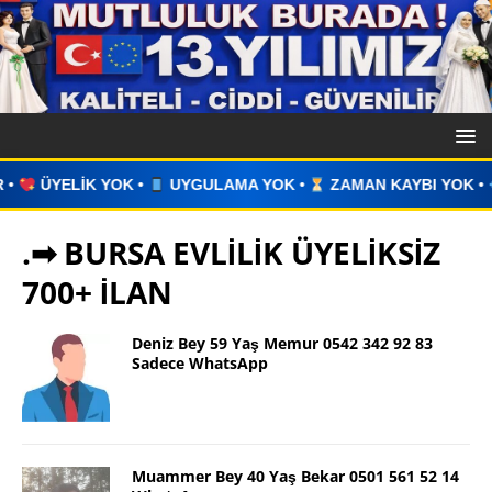
UYGULAMA YOK •
ZAMAN KAYBI YOK •
İLAN VERİN •
WHA
.➡ BURSA EVLİLİK ÜYELİKSİZ
700+ İLAN
Deniz Bey 59 Yaş Memur 0542 342 92 83
Sadece WhatsApp
Muammer Bey 40 Yaş Bekar 0501 561 52 14