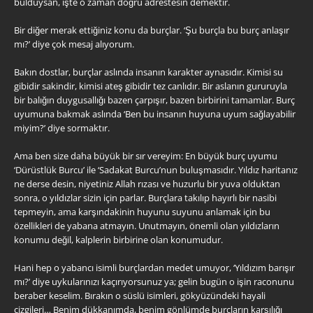
bulduysan, işte o zaman doğru adrestesin demektir.
Bir diğer merak ettiğiniz konu da burçlar. ‘Şu burçla bu burç anlaşır
mı?’ diye çok mesaj alıyorum.
Bakın dostlar, burçlar aslında insanın karakter aynasıdır. Kimisi su
gibidir sakindir, kimisi ateş gibidir tez canlıdır. Bir aslanın gururuyla
bir balığın duygusallığı bazen çarpışır, bazen birbirini tamamlar. Burç
uyumuna bakmak aslında ‘Ben bu insanın huyuna uyum sağlayabilir
miyim?’ diye sormaktır.
Ama ben size daha büyük bir sır vereyim: En büyük burç uyumu
‘Dürüstlük Burcu’ ile ‘Sadakat Burcu’nun buluşmasıdır. Yıldız haritanız
ne derse desin, niyetiniz Allah rızası ve huzurlu bir yuva olduktan
sonra, o yıldızlar sizin için parlar. Burçlara takılıp hayırlı bir nasibi
tepmeyin, ama karşındakinin huyunu suyunu anlamak için bu
özellikleri de yabana atmayın. Unutmayın, önemli olan yıldızların
konumu değil, kalplerin birbirine olan konumudur.
Hani hep o yabancı isimli burçlardan medet umuyor, ‘Yıldızım barışır
mı?’ diye uykularınızı kaçırıyorsunuz ya; gelin bugün o işin raconunu
beraber keselim. Bırakın o süslü isimleri, gökyüzündeki hayali
çizgileri… Benim dükkanımda, benim gönlümde burçların karşılığı