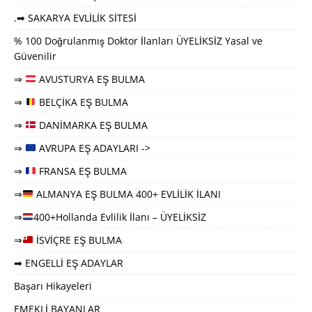
.➡ SAKARYA EVLİLİK SİTESİ
% 100 Doğrulanmış Doktor İlanları ÜYELİKSİZ Yasal ve
Güvenilir
⇒
AVUSTURYA EŞ BULMA
⇒
BELÇİKA EŞ BULMA
⇒
DANİMARKA EŞ BULMA
⇒
AVRUPA EŞ ADAYLARI ->
⇒
FRANSA EŞ BULMA
⇒
ALMANYA EŞ BULMA 400+ EVLİLİK İLANI
⇒
400+Hollanda Evlilik İlanı – ÜYELİKSİZ
⇒
İSVİÇRE EŞ BULMA
➡ ENGELLİ EŞ ADAYLAR
Başarı Hikayeleri
EMEKLİ BAYANLAR