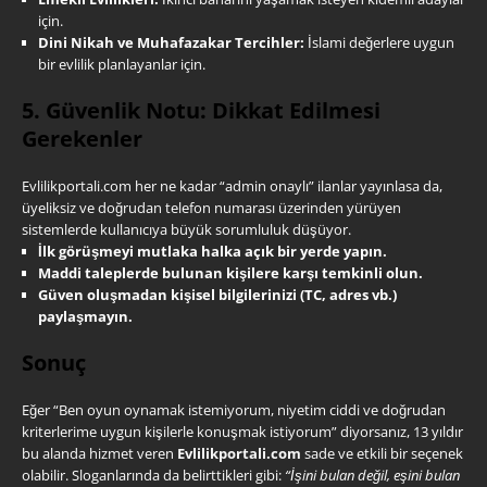
için.
Dini Nikah ve Muhafazakar Tercihler:
İslami değerlere uygun
bir evlilik planlayanlar için.
5. Güvenlik Notu: Dikkat Edilmesi
Gerekenler
Evlilikportali.com her ne kadar “admin onaylı” ilanlar yayınlasa da,
üyeliksiz ve doğrudan telefon numarası üzerinden yürüyen
sistemlerde kullanıcıya büyük sorumluluk düşüyor.
İlk görüşmeyi mutlaka halka açık bir yerde yapın.
Maddi taleplerde bulunan kişilere karşı temkinli olun.
Güven oluşmadan kişisel bilgilerinizi (TC, adres vb.)
paylaşmayın.
Sonuç
Eğer “Ben oyun oynamak istemiyorum, niyetim ciddi ve doğrudan
kriterlerime uygun kişilerle konuşmak istiyorum” diyorsanız, 13 yıldır
bu alanda hizmet veren
Evlilikportali.com
sade ve etkili bir seçenek
olabilir. Sloganlarında da belirttikleri gibi:
“İşini bulan değil, eşini bulan