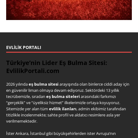
EVLILIK PORTALI
Türkiye’nin Lider Eş Bulma Sitesi:
EvlilikPortali.com
2026 yılında
eş bulma sitesi
arayışında olan binlerce ciddi aday için
en güvenilir liman olmaya devam ediyoruz. Sektördeki 13 yıllık
tecrübemizle, sıradan
eş bulma siteleri
arasındaki farkımızı
“gerçeklik” ve “üyeliksiz hizmet” ilkelerimizle ortaya koyuyoruz.
Sitemizde yer alan tüm
evlilik ilanları
, admin ekibimiz tarafından
titizlikle incelenmekte; sahte profil ve aldatıcı resimlere asla yer
verilmemektedir.
İster Ankara, İstanbul gibi büyükşehirlerden ister Avrupa’nın