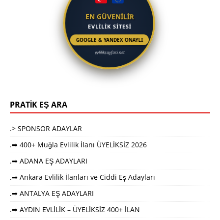
EN GÜVENİLİR
EVLİLİK SİTESİ
GOOGLE & YANDEX ONAYLI
evliliksayfasi.net
PRATİK EŞ ARA
.> SPONSOR ADAYLAR
.➡ 400+ Muğla Evlilik İlanı ÜYELİKSİZ 2026
.➡ ADANA EŞ ADAYLARI
.➡ Ankara Evlilik İlanları ve Ciddi Eş Adayları
.➡ ANTALYA EŞ ADAYLARI
.➡ AYDIN EVLİLİK – ÜYELİKSİZ 400+ İLAN