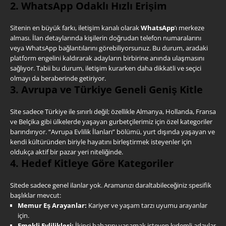
2. WhatsApp Odaklı Hızlı Erişim
Sitenin en büyük farkı, iletişim kanalı olarak
WhatsApp
’ı merkeze
alması. İlan detaylarında kişilerin doğrudan telefon numaralarını
veya WhatsApp bağlantılarını görebiliyorsunuz. Bu durum, aradaki
platform engelini kaldırarak adayların birbirine anında ulaşmasını
sağlıyor. Tabii bu durum, iletişim kurarken daha dikkatli ve seçici
olmayı da beraberinde getiriyor.
3. Avrupa ve Türkiye Geneli Geniş Kitle
Site sadece Türkiye ile sınırlı değil; özellikle Almanya, Hollanda, Fransa
ve Belçika gibi ülkelerde yaşayan gurbetçilerimiz için özel kategoriler
barındırıyor. “Avrupa Evlilik İlanları” bölümü, yurt dışında yaşayan ve
kendi kültüründen biriyle hayatını birleştirmek isteyenler için
oldukça aktif bir pazar yeri niteliğinde.
4. Hedef Kitleye Göre Kategoriler
Sitede sadece genel ilanlar yok. Aramanızı daraltabileceğiniz spesifik
başlıklar mevcut:
Memur Eş Arayanlar:
Kariyer ve yaşam tarzı uyumu arayanlar
için.
Emekli Evlilikleri:
İkinci baharını yaşamak isteyen kıdemli adaylar