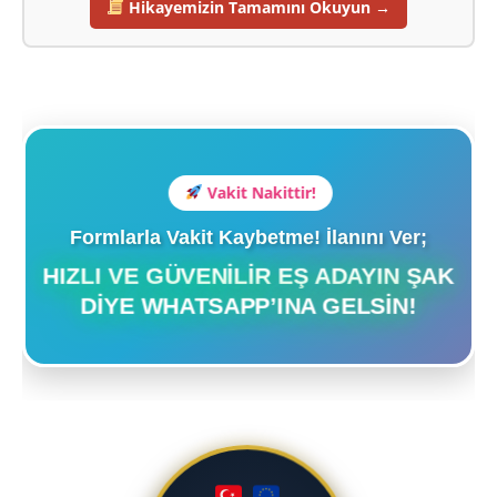
Hikayemizin Tamamını Okuyun →
Vakit Nakittir!
Formlarla Vakit Kaybetme! İlanını Ver;
HIZLI VE GÜVENILIR EŞ ADAYIN ŞAK
DIYE WHATSAPP’INA GELSIN!