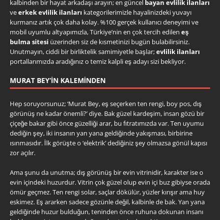
kalbinden bir hayat arkadaşı arayın; en güncel
bayan evlilik ilanları
ve
erkek evlilik ilanları
kategorilerimizle hayalinizdeki yuvayı
kurmanız artık çok daha kolay. %100 gerçek kullanıcı deneyimi ve
mobil uyumlu altyapımızla, Türkiye’nin en çok tercih edilen
eş
bulma sitesi
üzerinden siz de kısmetinizi bugün bulabilirsiniz.
Unutmayın, ciddi bir birliktelik samimiyetle başlar;
evlilik ilanları
portallarımızda aradığınız o temiz kalpli eş adayı sizi bekliyor.
MURAT BEY’IN KALEMINDEN
Hep soruyorsunuz; ‘Murat Bey, eş seçerken ten rengi, boy pos, dış
görünüş ne kadar önemli?’ diye. Bak güzel kardeşim, insan gözü bir
çiçeğe bakar gibi önce güzelliği arar, bu fıtratımızda var. Ten uyumu
dediğin şey, iki insanın yan yana geldiğinde yakışması, birbirine
ısınmasıdır. İlk görüşte o ‘elektrik’ dediğiniz şey olmazsa gönül kapısı
zor açılır.
Ama şunu da unutma; dış görünüş bir evin vitrinidir, karakter ise o
evin içindeki huzurdur. Vitrin çok güzel olup evin içi buz gibiyse orada
ömür geçmez. Ten rengi solar, saçlar dökülür, yüzler kırışır ama huy
eskimez. Eş ararken sadece gözünle değil, kalbinle de bak. Yan yana
geldiğinde huzur bulduğun, teninden önce ruhuna dokunan insanı