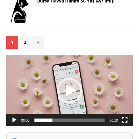
Bursa Havva Hanım 56 Yaş Ayrılmış
1
2
»
Video
oynatıcı
00:00
00:10