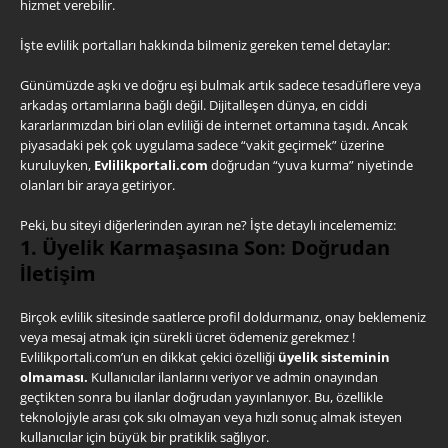
hizmet verebilir.
İşte evlilik portalları hakkında bilmeniz gereken temel detaylar:
Günümüzde aşkı ve doğru eşi bulmak artık sadece tesadüflere veya
arkadaş ortamlarına bağlı değil. Dijitalleşen dünya, en ciddi
kararlarımızdan biri olan evliliği de internet ortamına taşıdı. Ancak
piyasadaki pek çok uygulama sadece “vakit geçirmek” üzerine
kuruluyken,
Evlilikportali.com
doğrudan “yuva kurma” niyetinde
olanları bir araya getiriyor.
Peki, bu siteyi diğerlerinden ayıran ne? İşte detaylı incelememiz:
1. Üyelik Karmaşasına Son: Doğrudan
İletişim
Birçok evlilik sitesinde saatlerce profil doldurmanız, onay beklemeniz
veya mesaj atmak için sürekli ücret ödemeniz gerekmez !
Evlilikportali.com’un en dikkat çekici özelliği
üyelik sisteminin
olmaması.
Kullanıcılar ilanlarını veriyor ve admin onayından
geçtikten sonra bu ilanlar doğrudan yayınlanıyor. Bu, özellikle
teknolojiyle arası çok sıkı olmayan veya hızlı sonuç almak isteyen
kullanıcılar için büyük bir pratiklik sağlıyor.