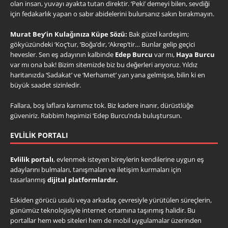
olan insan, yuvayı ayakta tutan direktir. ‘Peki’ demeyi bilen, sevdiği
için fedakarlık yapan o sabır abidelerini bulursanız sakın bırakmayın.
Murat Bey’in Kulağınıza Küpe Sözü:
Bak güzel kardeşim;
gökyüzündeki ‘Koç’tur, ‘Boğa’dır, ‘Akrep’tir… Bunlar gelip geçici
hevesler. Sen eş adayının kalbinde
Edep Burcu
var mı,
Haya Burcu
var mı ona bak! Bizim sitemizde biz bu değerleri arıyoruz. Yıldız
haritanızda ‘Sadakat’ ve ‘Merhamet’ yan yana gelmişse, bilin ki en
büyük saadet sizinledir.
Fallara, boş laflara karnımız tok. Biz kadere inanır, dürüstlüğe
güveniriz. Rabbim hepimizi ‘Edep Burcu’nda buluştursun.
EVLILIK PORTALI
Evlilik portalı
, evlenmek isteyen bireylerin kendilerine uygun eş
adaylarını bulmaları, tanışmaları ve iletişim kurmaları için
tasarlanmış
dijital platformlardır.
Eskiden görücü usulü veya arkadaş çevresiyle yürütülen süreçlerin,
günümüz teknolojisiyle internet ortamına taşınmış halidir. Bu
portallar hem web siteleri hem de mobil uygulamalar üzerinden