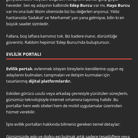
hevesler. Sen eş adayının kalbinde
Edep Burcu
var mı,
Haya Burcu
var mı ona bak! Bizim sitemizde biz bu değerleri arıyoruz. Yıldız
haritanızda ‘Sadakat’ ve ‘Merhamet’ yan yana gelmişse, bilin ki en
büyük saadet sizinledir.
Fallara, boş laflara karnımız tok. Biz kadere inanır, dürüstlüğe
güveniriz. Rabbim hepimizi ‘Edep Burcu’nda buluştursun.
EVLILIK PORTALI
Evlilik portalı
, evlenmek isteyen bireylerin kendilerine uygun eş
adaylarını bulmaları, tanışmaları ve iletişim kurmaları için
tasarlanmış
dijital platformlardır.
Eskiden görücü usulü veya arkadaş çevresiyle yürütülen süreçlerin,
günümüz teknolojisiyle internet ortamına taşınmış halidir. Bu
portallar hem web siteleri hem de mobil uygulamalar üzerinden
hizmet verebilir.
İşte evlilik portalları hakkında bilmeniz gereken temel detaylar:
Günümüzde aşkı ve doğru eşi bulmak artık sadece tesadüflere veya