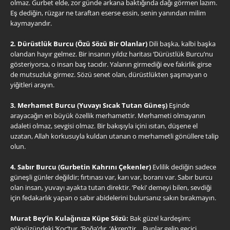
olmaz. Gurbet elde, zor günde arkana baktığında dağı görmen lazım.
Eş dediğin, rüzgar ne taraftan eserse essin, senin yanından milim
kaymayandır.
2. Dürüstlük Burcu (Özü Sözü Bir Olanlar)
Dili başka, kalbi başka
olandan hayır gelmez. Bir insanın yıldız haritası ‘Dürüstlük Burcu’nu
gösteriyorsa, o insan baş tacıdır. Yalanın girmediği eve fakirlik girse
de mutsuzluk girmez. Sözü senet olan, dürüstlükten şaşmayan o
yiğitleri arayın.
3. Merhamet Burcu (Yuvayı Sıcak Tutan Güneş)
Eşinde
arayacağın en büyük özellik merhamettir. Merhameti olmayanın
adaleti olmaz, sevgisi olmaz. Bir bakışıyla içini ısıtan, düşene el
uzatan, Allah korkusuyla kuldan utanan o merhametli gönüllere talip
olun.
4. Sabır Burcu (Gurbetin Kahrını Çekenler)
Evlilik dediğin sadece
güneşli günler değildir; fırtınası var, karı var, boranı var. Sabır burcu
olan insan, yuvayı ayakta tutan direktir. ‘Peki’ demeyi bilen, sevdiği
için fedakarlık yapan o sabır abidelerini bulursanız sakın bırakmayın.
Murat Bey’in Kulağınıza Küpe Sözü:
Bak güzel kardeşim;
gökyüzündeki ‘Koç’tur, ‘Boğa’dır, ‘Akrep’tir… Bunlar gelip geçici