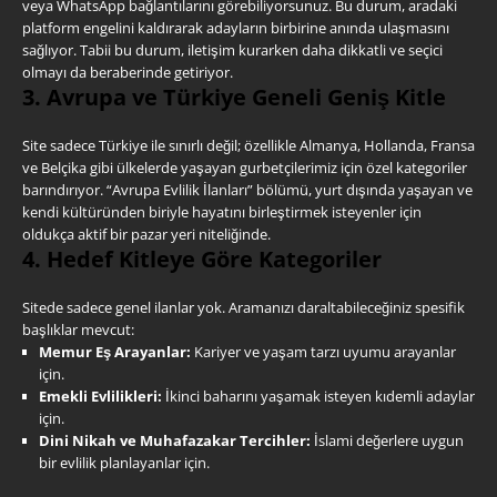
veya WhatsApp bağlantılarını görebiliyorsunuz. Bu durum, aradaki
platform engelini kaldırarak adayların birbirine anında ulaşmasını
sağlıyor. Tabii bu durum, iletişim kurarken daha dikkatli ve seçici
olmayı da beraberinde getiriyor.
3. Avrupa ve Türkiye Geneli Geniş Kitle
Site sadece Türkiye ile sınırlı değil; özellikle Almanya, Hollanda, Fransa
ve Belçika gibi ülkelerde yaşayan gurbetçilerimiz için özel kategoriler
barındırıyor. “Avrupa Evlilik İlanları” bölümü, yurt dışında yaşayan ve
kendi kültüründen biriyle hayatını birleştirmek isteyenler için
oldukça aktif bir pazar yeri niteliğinde.
4. Hedef Kitleye Göre Kategoriler
Sitede sadece genel ilanlar yok. Aramanızı daraltabileceğiniz spesifik
başlıklar mevcut:
Memur Eş Arayanlar:
Kariyer ve yaşam tarzı uyumu arayanlar
için.
Emekli Evlilikleri:
İkinci baharını yaşamak isteyen kıdemli adaylar
için.
Dini Nikah ve Muhafazakar Tercihler:
İslami değerlere uygun
bir evlilik planlayanlar için.