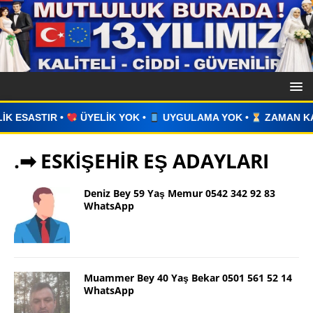
İK YOK •
UYGULAMA YOK •
ZAMAN KAYBI YOK •
İLAN VE
.➡ ESKİŞEHİR EŞ ADAYLARI
Deniz Bey 59 Yaş Memur 0542 342 92 83
WhatsApp
Muammer Bey 40 Yaş Bekar 0501 561 52 14
WhatsApp