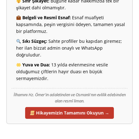
Sıfır Şikayet:
Bugüne kadar hakkımızda tek bir
şikayet dahi olmamıştır.
Belgeli ve Resmî Esnaf:
Esnaf muafiyeti
kapsamında, peşin vergisini ödeyen, tamamen yasal
bir platformuz.
Sıkı Süzgeç:
Sahte profiller bu kapıdan giremez;
her ilan bizzat admin onaylı ve WhatsApp
doğruludur.
Yuva ve Dua:
13 yılda evlenmesine vesile
olduğumuz çiftlerin hayır duası en büyük
sermayemizdir.
İlhamını Hz. Ömer'in adaletinden ve Osmanlı'nın evlilik edebinden
alan resmî liman.
Hikayemizin Tamamını Okuyun →