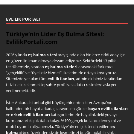
EVLILIK PORTALI
Türkiye’nin Lider Eş Bulma Sitesi:
EvlilikPortali.com
2026 yılında
eş bulma sitesi
arayışında olan binlerce ciddi aday için
en güvenilir liman olmaya devam ediyoruz. Sektördeki 13 yıllık
tecrübemizle, sıradan
eş bulma siteleri
arasındaki farkımızı
“gerçeklik” ve “üyeliksiz hizmet” ilkelerimizle ortaya koyuyoruz.
Sitemizde yer alan tüm
evlilik ilanları
, admin ekibimiz tarafından
titizlikle incelenmekte; sahte profil ve aldatıcı resimlere asla yer
verilmemektedir.
İster Ankara, İstanbul gibi büyükşehirlerden ister Avrupa’nın
kalbinden bir hayat arkadaşı arayın; en güncel
bayan evlilik ilanları
ve
erkek evlilik ilanları
kategorilerimizle hayalinizdeki yuvayı
kurmanız artık çok daha kolay. %100 gerçek kullanıcı deneyimi ve
mobil uyumlu altyapımızla, Türkiye’nin en çok tercih edilen
eş
bulma sitesi
üzerinden siz de kısmetinizi bugün bulabilirsiniz.