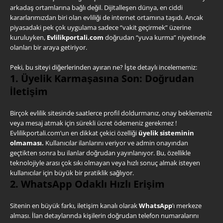
arkadaş ortamlarına bağlı değil. Dijitalleşen dünya, en ciddi
kararlarımızdan biri olan evliliği de internet ortamına taşıdı. Ancak
piyasadaki pek çok uygulama sadece “vakit geçirmek” üzerine
kuruluyken,
Evlilikportali.com
doğrudan “yuva kurma” niyetinde
olanları bir araya getiriyor.
Peki, bu siteyi diğerlerinden ayıran ne? İşte detaylı incelememiz:
1. Üyelik Karmaşasına Son: Doğrudan
İletişim
Birçok evlilik sitesinde saatlerce profil doldurmanız, onay beklemeniz
veya mesaj atmak için sürekli ücret ödemeniz gerekmez !
Evlilikportali.com’un en dikkat çekici özelliği
üyelik sisteminin
olmaması.
Kullanıcılar ilanlarını veriyor ve admin onayından
geçtikten sonra bu ilanlar doğrudan yayınlanıyor. Bu, özellikle
teknolojiyle arası çok sıkı olmayan veya hızlı sonuç almak isteyen
kullanıcılar için büyük bir pratiklik sağlıyor.
2. WhatsApp Odaklı Hızlı Erişim
Sitenin en büyük farkı, iletişim kanalı olarak
WhatsApp
’ı merkeze
alması. İlan detaylarında kişilerin doğrudan telefon numaralarını