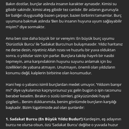
Bakın dostlar, burçlar aslında insanın karakter aynasıdır. Kimisi su
gibidir sakindir, kimisi ateş gibidir tez canlıdır. Bir aslanın gururuyla
bir balığın duygusallığı bazen çarpışır, bazen birbirini tamamlar. Burç
uyumuna bakmak aslında ‘Ben bu insanın huyuna uyum sağlayabilir
miyim?’ diye sormaktır.
Ama ben size daha büyük bir sır vereyim: En büyük burç uyumu
‘Dürüstlük Burcu’ ile ‘Sadakat Burcu’nun buluşmasıdır. Yıldız haritanız
ne derse desin, niyetiniz Allah rızası ve huzurlu bir yuva olduktan
sonra, o yıldızlar sizin için parlar. Burçlara takılıp hayırlı bir nasibi
tepmeyin, ama karşındakinin huyunu suyunu anlamak için bu
özellikleri de yabana atmayın. Unutmayın, önemli olan yıldızların
konumu değil, kalplerin birbirine olan konumudur.
Hani hep o yabancı isimli burçlardan medet umuyor, ‘Yıldızım barışır
mı?’ diye uykularınızı kaçırıyorsunuz ya; gelin bugün o işin raconunu
beraber keselim. Bırakın o süslü isimleri, gökyüzündeki hayali
çizgileri… Benim dükkanımda, benim gönlümde burçların karşılığı
başkadır. Bizim lügatimizde asıl olan şunlardır:
1. Sadakat Burcu (En Büyük Yıldız Budur!)
Kardeşim, eş adayının
burcu ne olursa olsun, özü ‘Sadakat Burcu’ değilse o yuvada huzur