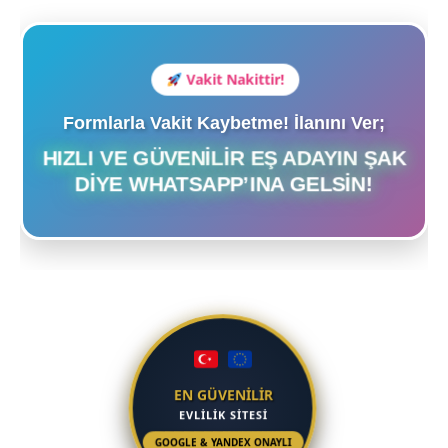
Vakit Nakittir!
Formlarla Vakit Kaybetme! İlanını Ver;
HIZLI VE GÜVENILIR EŞ ADAYIN ŞAK
DIYE WHATSAPP’INA GELSIN!
EN GÜVENİLİR
EVLİLİK SİTESİ
GOOGLE & YANDEX ONAYLI