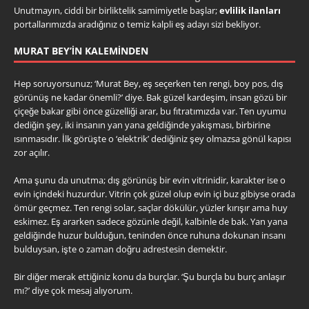
Unutmayın, ciddi bir birliktelik samimiyetle başlar;
evlilik ilanları
portallarımızda aradığınız o temiz kalpli eş adayı sizi bekliyor.
MURAT BEY’IN KALEMINDEN
Hep soruyorsunuz; ‘Murat Bey, eş seçerken ten rengi, boy pos, dış
görünüş ne kadar önemli?’ diye. Bak güzel kardeşim, insan gözü bir
çiçeğe bakar gibi önce güzelliği arar, bu fıtratımızda var. Ten uyumu
dediğin şey, iki insanın yan yana geldiğinde yakışması, birbirine
ısınmasıdır. İlk görüşte o ‘elektrik’ dediğiniz şey olmazsa gönül kapısı
zor açılır.
Ama şunu da unutma; dış görünüş bir evin vitrinidir, karakter ise o
evin içindeki huzurdur. Vitrin çok güzel olup evin içi buz gibiyse orada
ömür geçmez. Ten rengi solar, saçlar dökülür, yüzler kırışır ama huy
eskimez. Eş ararken sadece gözünle değil, kalbinle de bak. Yan yana
geldiğinde huzur bulduğun, teninden önce ruhuna dokunan insanı
bulduysan, işte o zaman doğru adrestesin demektir.
Bir diğer merak ettiğiniz konu da burçlar. ‘Şu burçla bu burç anlaşır
mı?’ diye çok mesaj alıyorum.