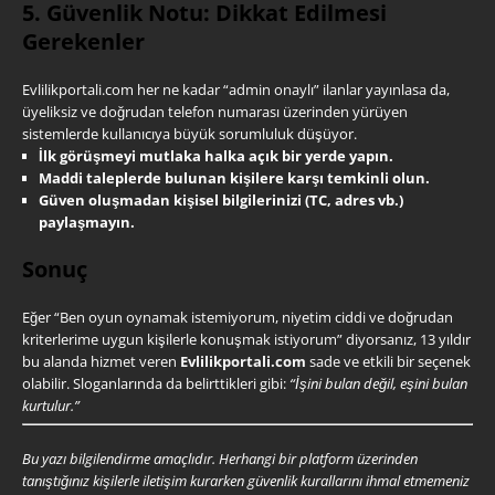
5. Güvenlik Notu: Dikkat Edilmesi
Gerekenler
Evlilikportali.com her ne kadar “admin onaylı” ilanlar yayınlasa da,
üyeliksiz ve doğrudan telefon numarası üzerinden yürüyen
sistemlerde kullanıcıya büyük sorumluluk düşüyor.
İlk görüşmeyi mutlaka halka açık bir yerde yapın.
Maddi taleplerde bulunan kişilere karşı temkinli olun.
Güven oluşmadan kişisel bilgilerinizi (TC, adres vb.)
paylaşmayın.
Sonuç
Eğer “Ben oyun oynamak istemiyorum, niyetim ciddi ve doğrudan
kriterlerime uygun kişilerle konuşmak istiyorum” diyorsanız, 13 yıldır
bu alanda hizmet veren
Evlilikportali.com
sade ve etkili bir seçenek
olabilir. Sloganlarında da belirttikleri gibi:
“İşini bulan değil, eşini bulan
kurtulur.”
Bu yazı bilgilendirme amaçlıdır. Herhangi bir platform üzerinden
tanıştığınız kişilerle iletişim kurarken güvenlik kurallarını ihmal etmemeniz