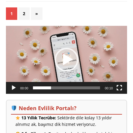
1
2
»
Video
oynatıcı
00:00
00:10
Neden Evlilik Portalı?
13 Yıllık Tecrübe:
Sektörde dile kolay 13 yıldır
alnımız ak, başımız dik hizmet veriyoruz.