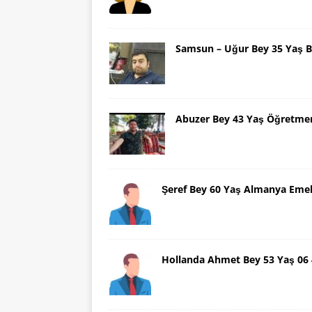
Samsun – Uğur Bey 35 Yaş B
Abuzer Bey 43 Yaş Öğretme
Şeref Bey 60 Yaş Almanya Emek
Hollanda Ahmet Bey 53 Yaş 06