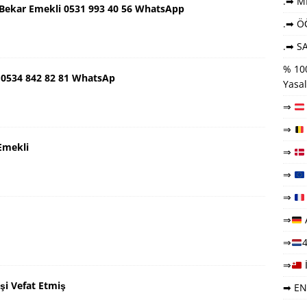
.➡ ME
ş Bekar Emekli 0531 993 40 56 WhatsApp
.➡ Ö
.➡ SA
% 100
 0534 842 82 81 WhatsAp
Yasal
⇒
⇒
Emekli
⇒
⇒
⇒
⇒
⇒
4
⇒
şi Vefat Etmiş
➡ EN