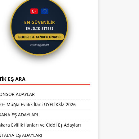
EN GÜVENİLİR
EVLİLİK SİTESİ
GOOGLE & YANDEX ONAYLI
evliliksayfasi.net
TİK EŞ ARA
PONSOR ADAYLAR
0+ Muğla Evlilik İlanı ÜYELİKSİZ 2026
DANA EŞ ADAYLARI
kara Evlilik İlanları ve Ciddi Eş Adayları
NTALYA EŞ ADAYLARI