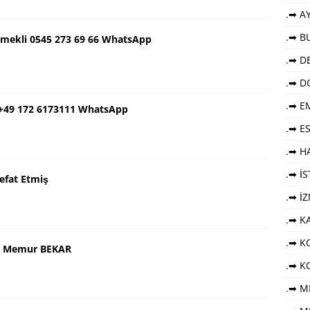
.➡ AY
.➡ B
Emekli 0545 273 69 66 WhatsApp
.➡ DE
.➡ D
.➡ E
 +49 172 6173111 WhatsApp
.➡ E
.➡ HA
.➡ İ
efat Etmiş
.➡ İ
.➡ K
.➡ KO
aş Memur BEKAR
.➡ K
.➡ M