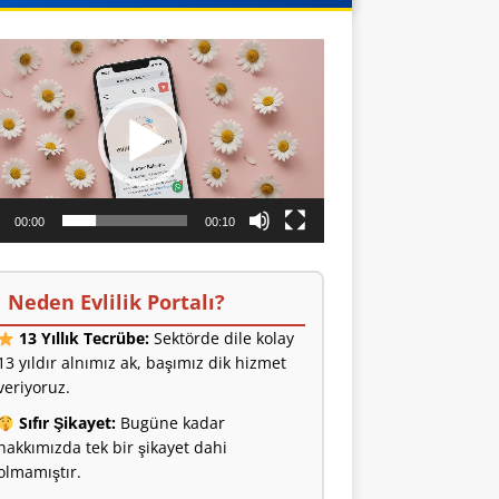
o
ıcı
00:00
00:10
Neden Evlilik Portalı?
13 Yıllık Tecrübe:
Sektörde dile kolay
13 yıldır alnımız ak, başımız dik hizmet
veriyoruz.
Sıfır Şikayet:
Bugüne kadar
hakkımızda tek bir şikayet dahi
olmamıştır.