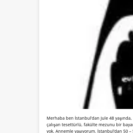
Merhaba ben İstanbul’dan Jule 48 yaşında,
çalışan tesettürlü, fakülte mezunu bir bay
yok. Annemle yaşıyorum. İstanbul’dan 50 – 