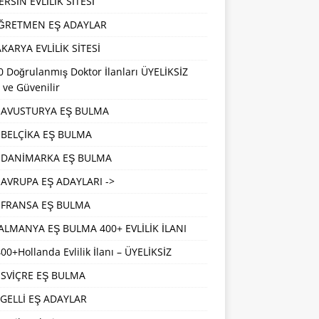
RSİN EVLİLİK SİTESİ
ĞRETMEN EŞ ADAYLAR
KARYA EVLİLİK SİTESİ
 Doğrulanmış Doktor İlanları ÜYELİKSİZ
 ve Güvenilir
AVUSTURYA EŞ BULMA
BELÇİKA EŞ BULMA
DANİMARKA EŞ BULMA
AVRUPA EŞ ADAYLARI ->
FRANSA EŞ BULMA
ALMANYA EŞ BULMA 400+ EVLİLİK İLANI
00+Hollanda Evlilik İlanı – ÜYELİKSİZ
İSVİÇRE EŞ BULMA
GELLİ EŞ ADAYLAR