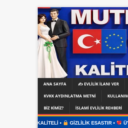
ANA SAYFA
✍️ EVLİLİK İLANI VER
KVKK AYDINLATMA METNI
KULLANIM
BIZ KIMIZ?
İSLAMI EVLILIK REHBERI
İTELİ •
GİZLİLİK ESASTIR •
ÜYELİK YOK •
UYG