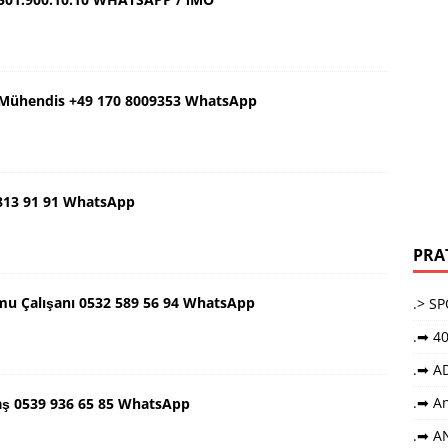
ş Mühendis +49 170 8009353 WhatsApp
 813 91 91 WhatsApp
PRA
mu Çalışanı 0532 589 56 94 WhatsApp
.> S
.➡ 40
.➡ A
.➡ An
aş 0539 936 65 85 WhatsApp
.➡ A