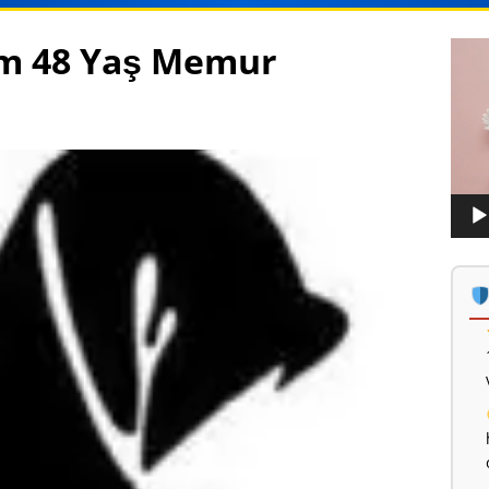
ım 48 Yaş Memur
Vide
oynat