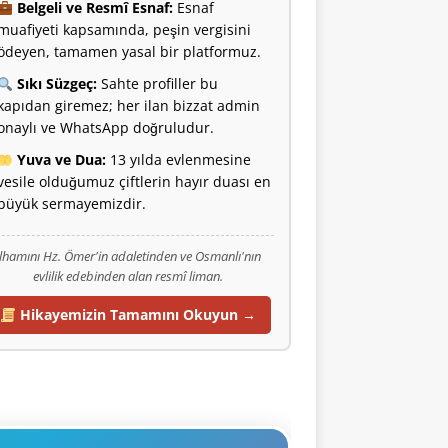
Belgeli ve Resmî Esnaf:
Esnaf
muafiyeti kapsamında, peşin vergisini
ödeyen, tamamen yasal bir platformuz.
Sıkı Süzgeç:
Sahte profiller bu
kapıdan giremez; her ilan bizzat admin
onaylı ve WhatsApp doğruludur.
Yuva ve Dua:
13 yılda evlenmesine
vesile olduğumuz çiftlerin hayır duası en
büyük sermayemizdir.
İlhamını Hz. Ömer'in adaletinden ve Osmanlı'nın
evlilik edebinden alan resmî liman.
Hikayemizin Tamamını Okuyun →