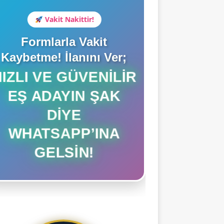
Vakit Nakittir!
Formlarla Vakit
Kaybetme! İlanını Ver;
HIZLI VE GÜVENILIR
EŞ ADAYIN ŞAK
DIYE
WHATSAPP’INA
GELSIN!