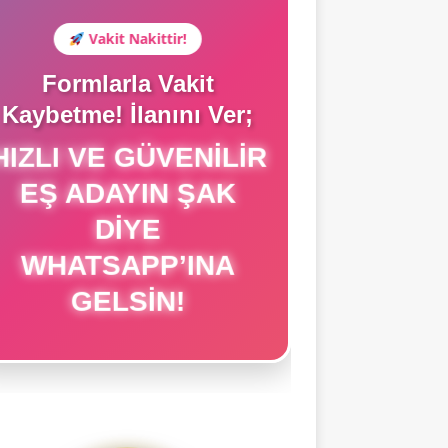
Vakit Nakittir!
Formlarla Vakit
Kaybetme! İlanını Ver;
IZLI VE GÜVENILIR
EŞ ADAYIN ŞAK
DIYE
WHATSAPP’INA
GELSIN!