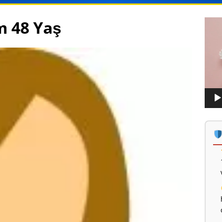
m 48 Yaş
Vide
oynat