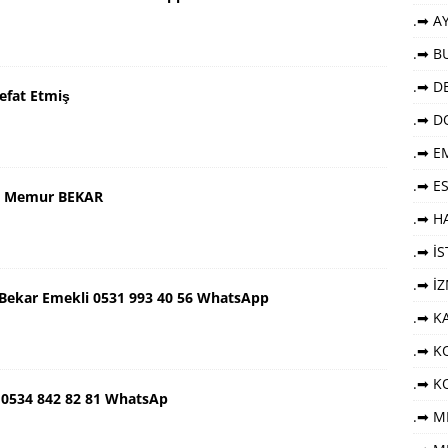
.➡ AY
.➡ B
.➡ DE
efat Etmiş
.➡ D
.➡ E
.➡ E
aş Memur BEKAR
.➡ HA
.➡ İ
.➡ İ
ş Bekar Emekli 0531 993 40 56 WhatsApp
.➡ K
.➡ KO
.➡ K
 0534 842 82 81 WhatsAp
.➡ M