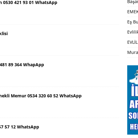
Başar
n 0530 421 93 01 WhatsApp
EMEK
Eş Bu
Evlil
lisi
EVLİL
Mura
 481 89 364 WhapApp
mekli Memur 0534 320 60 52 WhatsApp
57 57 12 WhatsApp