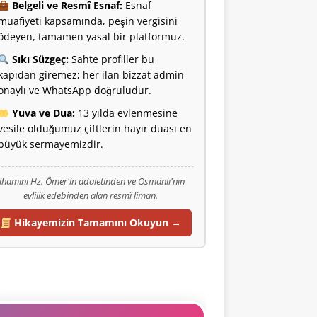
Belgeli ve Resmî Esnaf:
Esnaf
muafiyeti kapsamında, peşin vergisini
ödeyen, tamamen yasal bir platformuz.
Sıkı Süzgeç:
Sahte profiller bu
kapıdan giremez; her ilan bizzat admin
onaylı ve WhatsApp doğruludur.
Yuva ve Dua:
13 yılda evlenmesine
vesile olduğumuz çiftlerin hayır duası en
büyük sermayemizdir.
İlhamını Hz. Ömer'in adaletinden ve Osmanlı'nın
evlilik edebinden alan resmî liman.
Hikayemizin Tamamını Okuyun →