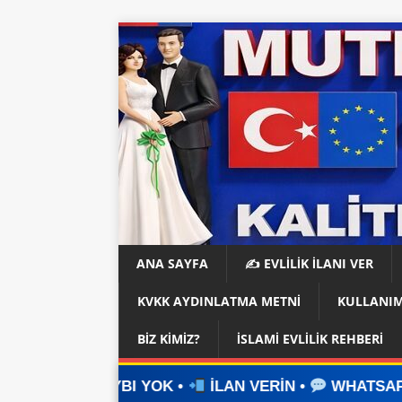
ANA SAYFA
✍️ EVLİLİK İLANI VER
KVKK AYDINLATMA METNI
KULLANIM
BIZ KIMIZ?
İSLAMI EVLILIK REHBERI
BI YOK •
İLAN VERİN •
WHATSAPP ÜZERİNDEN İL