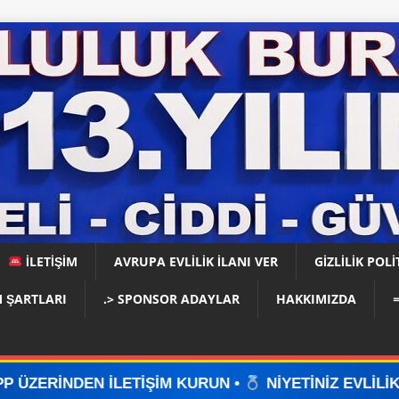
İLETİŞİM
AVRUPA EVLİLİK İLANI VER
GIZLILIK POLI
 ŞARTLARI
.> SPONSOR ADAYLAR
HAKKIMIZDA
ETİŞİM KURUN •
NİYETİNİZ EVLİLİKSE, DOĞRU YER