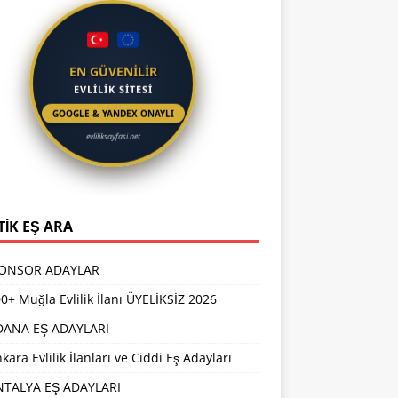
EN GÜVENİLİR
EVLİLİK SİTESİ
GOOGLE & YANDEX ONAYLI
evliliksayfasi.net
TİK EŞ ARA
PONSOR ADAYLAR
0+ Muğla Evlilik İlanı ÜYELİKSİZ 2026
DANA EŞ ADAYLARI
kara Evlilik İlanları ve Ciddi Eş Adayları
NTALYA EŞ ADAYLARI