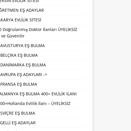
RSİN EVLİLİK SİTESİ
ĞRETMEN EŞ ADAYLAR
KARYA EVLİLİK SİTESİ
 Doğrulanmış Doktor İlanları ÜYELİKSİZ
 ve Güvenilir
AVUSTURYA EŞ BULMA
BELÇİKA EŞ BULMA
DANİMARKA EŞ BULMA
AVRUPA EŞ ADAYLARI ->
FRANSA EŞ BULMA
ALMANYA EŞ BULMA 400+ EVLİLİK İLANI
00+Hollanda Evlilik İlanı – ÜYELİKSİZ
İSVİÇRE EŞ BULMA
GELLİ EŞ ADAYLAR