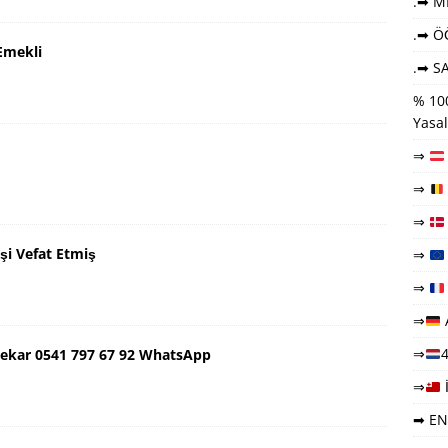
.➡ ME
.➡ Ö
Emekli
.➡ SA
% 100
Yasal
⇒
⇒
⇒
şi Vefat Etmiş
⇒
⇒
⇒
⇒
4
ekar 0541 797 67 92 WhatsApp
⇒
➡ EN