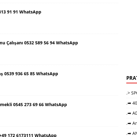
 813 91 91 WhatsApp
mu Çalışanı 0532 589 56 94 WhatsApp
aş 0539 936 65 85 WhatsApp
PRA
.> S
.➡ 40
Emekli 0545 273 69 66 WhatsApp
.➡ A
.➡ An
.➡ A
 +49 172 6173111 WhatsApp