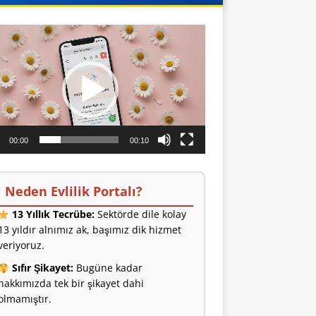
o
ıcı
00:00
00:10
Neden Evlilik Portalı?
13 Yıllık Tecrübe:
Sektörde dile kolay
13 yıldır alnımız ak, başımız dik hizmet
veriyoruz.
Sıfır Şikayet:
Bugüne kadar
hakkımızda tek bir şikayet dahi
olmamıştır.