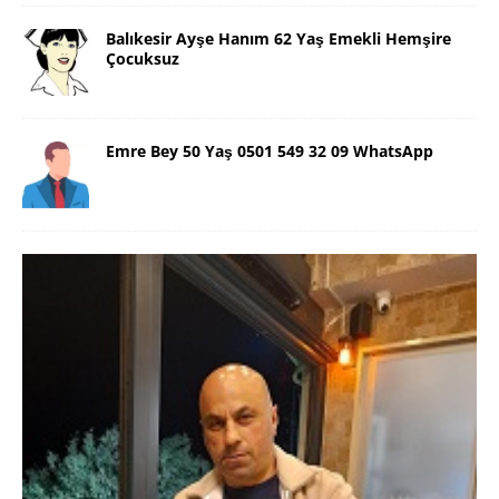
Balıkesir Ayşe Hanım 62 Yaş Emekli Hemşire
Çocuksuz
Emre Bey 50 Yaş 0501 549 32 09 WhatsApp
Danimarka Mustafa Bey 45 Yaş +45
42 48 17 28 WhatsApp
Lütfen Danimarka dışı aramasın. Selam ben
Danimarka’dan Mustafa 45 yaşında, 1.88 boyunda,
98 kiloda, Kumral, ayrılmış bir beyim. Alkol yok.
Sigara var. Maddi sıkıntım yok.
[İLAN DETAYLARI>]