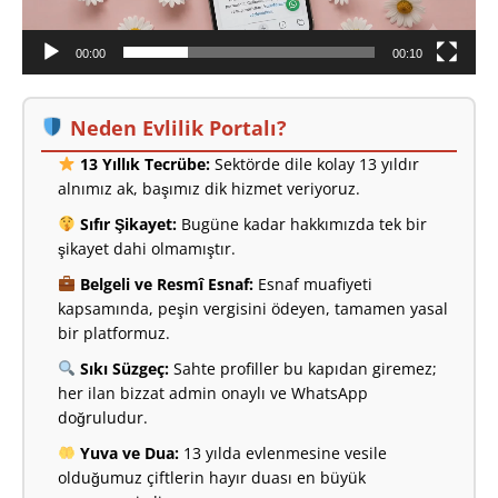
00:00
00:10
Neden Evlilik Portalı?
13 Yıllık Tecrübe:
Sektörde dile kolay 13 yıldır
alnımız ak, başımız dik hizmet veriyoruz.
Sıfır Şikayet:
Bugüne kadar hakkımızda tek bir
şikayet dahi olmamıştır.
Belgeli ve Resmî Esnaf:
Esnaf muafiyeti
kapsamında, peşin vergisini ödeyen, tamamen yasal
bir platformuz.
Sıkı Süzgeç:
Sahte profiller bu kapıdan giremez;
her ilan bizzat admin onaylı ve WhatsApp
doğruludur.
Yuva ve Dua:
13 yılda evlenmesine vesile
olduğumuz çiftlerin hayır duası en büyük