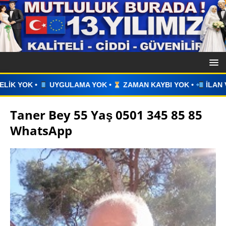
YOK •
ZAMAN KAYBI YOK •
İLAN VERİN •
WHATSAPP ÜZER
Taner Bey 55 Yaş 0501 345 85 85
WhatsApp