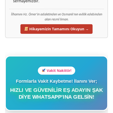
sermayemizdir.
İlhamını Hz. Ömer'in adaletinden ve Osmanlı'nın evlilik edebinden
alan resmî liman.
Hikayemizin Tamamını Okuyun →
Vakit Nakittir!
Formlarla Vakit Kaybetme! İlanını Ver;
HIZLI VE GÜVENILIR EŞ ADAYIN ŞAK
DIYE WHATSAPP’INA GELSIN!