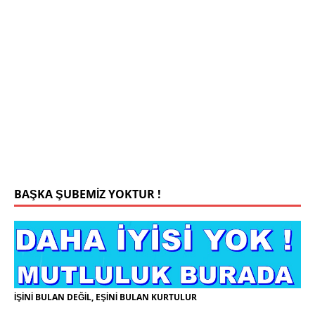
Mehmet Bey 42 Yaş Kamu Çalışanı
0543 201 13 25 WhatsApp
Konyada yaşiyorum.yaş 42 eşim.vefat etti yanliz
yaşiyorum kizim var hayatini annannesinde idame
ettiriyor ortaokula başlayacak sigara alkol
kullanmiyorum.evim.işim arabam.var namazlarimi
kilmaya ozen gosteren vicdanli edepli
[İLAN
DETAYLARI>]
BAŞKA ŞUBEMİZ YOKTUR !
İŞİNİ BULAN DEĞİL, EŞİNİ BULAN KURTULUR