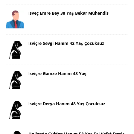
İsveç Emre Bey 38 Yaş Bekar Mühendis
İsviçre Sevgi Hanım 42 Yaş Çocuksuz
İsviçre Gamze Hanım 48 Yaş
İsviçre Derya Hanım 48 Yaş Çocuksuz
Hollanda Gülden Hanım 58 Yaş Eşi Vefat Etmiş