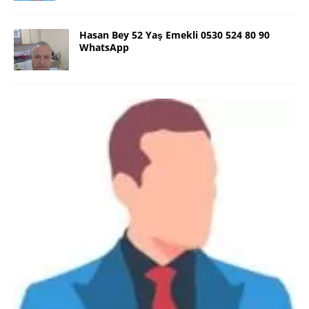
Hasan Bey 52 Yaş Emekli 0530 524 80 90
WhatsApp
Danimarka Mustafa Bey 45 Yaş +45
42 48 17 28 WhatsApp
Lütfen Danimarka dışı aramasın. Selam ben
Danimarka’dan Mustafa 45 yaşında, 1.88 boyunda,
98 kiloda, Kumral, ayrılmış bir beyim. Alkol yok.
Sigara var. Maddi sıkıntım yok.
[İLAN DETAYLARI>]