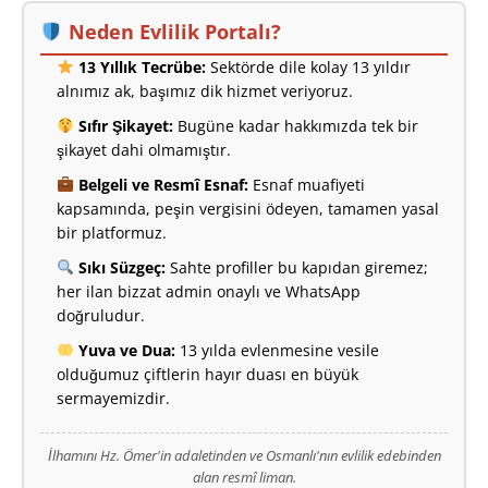
Neden Evlilik Portalı?
13 Yıllık Tecrübe:
Sektörde dile kolay 13 yıldır
alnımız ak, başımız dik hizmet veriyoruz.
Sıfır Şikayet:
Bugüne kadar hakkımızda tek bir
şikayet dahi olmamıştır.
Belgeli ve Resmî Esnaf:
Esnaf muafiyeti
kapsamında, peşin vergisini ödeyen, tamamen yasal
bir platformuz.
Sıkı Süzgeç:
Sahte profiller bu kapıdan giremez;
her ilan bizzat admin onaylı ve WhatsApp
doğruludur.
Yuva ve Dua:
13 yılda evlenmesine vesile
olduğumuz çiftlerin hayır duası en büyük
sermayemizdir.
İlhamını Hz. Ömer'in adaletinden ve Osmanlı'nın evlilik edebinden
alan resmî liman.