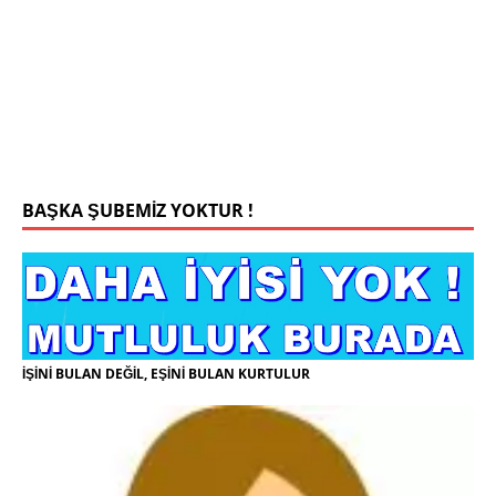
Konyada yaşiyorum.yaş 42 eşim.vefat etti yanliz
yaşiyorum kizim var hayatini annannesinde idame
ettiriyor ortaokula başlayacak sigara alkol
kullanmiyorum.evim.işim arabam.var namazlarimi
kilmaya ozen gosteren vicdanli edepli
[İLAN
DETAYLARI>]
BAŞKA ŞUBEMİZ YOKTUR !
İŞİNİ BULAN DEĞİL, EŞİNİ BULAN KURTULUR