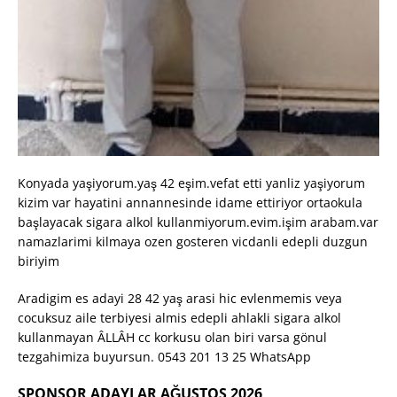
Konyada yaşiyorum.yaş 42 eşim.vefat etti yanliz yaşiyorum
kizim var hayatini annannesinde idame ettiriyor ortaokula
başlayacak sigara alkol kullanmiyorum.evim.işim arabam.var
namazlarimi kilmaya ozen gosteren vicdanli edepli duzgun
biriyim
Aradigim es adayi 28 42 yaş arasi hic evlenmemis veya
cocuksuz aile terbiyesi almis edepli ahlakli sigara alkol
kullanmayan ÂLLÂH cc korkusu olan biri varsa gönul
tezgahimiza buyursun. 0543 201 13 25 WhatsApp
SPONSOR ADAYLAR AĞUSTOS 2026