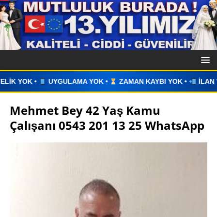
 YOK •
ZAMAN KAYBI YOK •
İLAN VERİN •
WHATSAPP ÜZE
Mehmet Bey 42 Yaş Kamu
Çalışanı 0543 201 13 25 WhatsApp