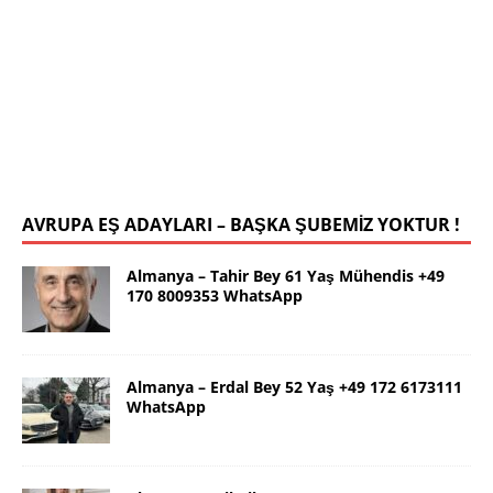
İstanbul Yalçın Bey 63 Yaş 0546 786
78 19 WhatsApp
Selamlar ben güzel İstanbul dan Yalçın. 63 yaş.
Kendim 178 boy,unda 72 kilolu sportif yapılı olarak
uygun bir rafika arıyorum. Ana dilimizin yanı sıra
tahsilimi
[İLAN DETAYLARI>]
AVRUPA EŞ ADAYLARI – BAŞKA ŞUBEMİZ YOKTUR !
Almanya – Tahir Bey 61 Yaş Mühendis +49
170 8009353 WhatsApp
Almanya – Erdal Bey 52 Yaş +49 172 6173111
WhatsApp