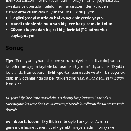
Evlilikportali.com her ne kadar “admin onaylı” ilanlar yayınlasa da,
üyeliksiz ve doğrudan telefon numarası üzerinden yürüyen
sistemlerde kullanıcıya büyük sorumluluk düşüyor.
İlk görüşmeyi mutlaka halka açık bir yerde yapın.
Maddi taleplerde bulunan kişilere karşı temkinli olun.
Güven oluşmadan kişisel bilgilerinizi (TC, adres vb.)
paylaşmayın.
Sonuç
Eğer “Ben oyun oynamak istemiyorum, niyetim ciddi ve doğrudan
kriterlerime uygun kişilerle konuşmak istiyorum” diyorsanız, 13 yıldır
bu alanda hizmet veren
Evlilikportali.com
sade ve etkili bir seçenek
olabilir. Sloganlarında da belirttikleri gibi:
“İşini bulan değil, eşini bulan
kurtulur.”
Bu yazı bilgilendirme amaçlıdır. Herhangi bir platform üzerinden
tanıştığınız kişilerle iletişim kurarken güvenlik kurallarını ihmal etmemeniz
önerilir.
evlilikportali.com
, 13 yıllık tecrübesiyle Türkiye ve Avrupa
genelinde hizmet veren, üyelik gerektirmeyen, admin onaylı ve