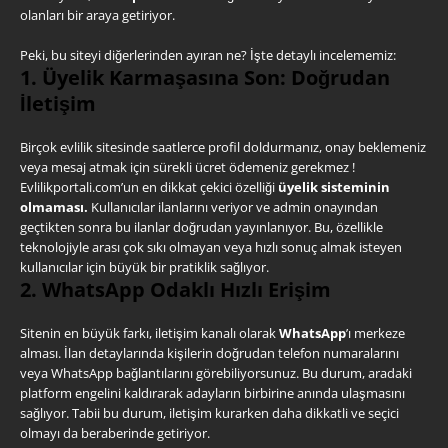
olanları bir araya getiriyor.
Peki, bu siteyi diğerlerinden ayıran ne? İşte detaylı incelememiz:
1. Üyelik Karmaşasına Son: Doğrudan
İletişim
Birçok evlilik sitesinde saatlerce profil doldurmanız, onay beklemeniz
veya mesaj atmak için sürekli ücret ödemeniz gerekmez !
Evlilikportali.com’un en dikkat çekici özelliği
üyelik sisteminin
olmaması.
Kullanıcılar ilanlarını veriyor ve admin onayından
geçtikten sonra bu ilanlar doğrudan yayınlanıyor. Bu, özellikle
teknolojiyle arası çok sıkı olmayan veya hızlı sonuç almak isteyen
kullanıcılar için büyük bir pratiklik sağlıyor.
2. WhatsApp Odaklı Hızlı Erişim
Sitenin en büyük farkı, iletişim kanalı olarak
WhatsApp
’ı merkeze
alması. İlan detaylarında kişilerin doğrudan telefon numaralarını
veya WhatsApp bağlantılarını görebiliyorsunuz. Bu durum, aradaki
platform engelini kaldırarak adayların birbirine anında ulaşmasını
sağlıyor. Tabii bu durum, iletişim kurarken daha dikkatli ve seçici
olmayı da beraberinde getiriyor.