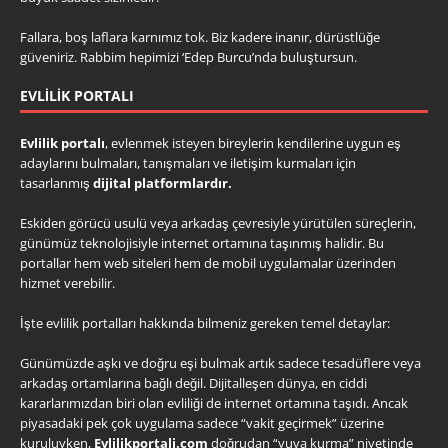
Fallara, boş laflara karnımız tok. Biz kadere inanır, dürüstlüğe
güveniriz. Rabbim hepimizi ‘Edep Burcu’nda buluştursun.
EVLILIK PORTALI
Evlilik portalı
, evlenmek isteyen bireylerin kendilerine uygun eş
adaylarını bulmaları, tanışmaları ve iletişim kurmaları için
tasarlanmış
dijital platformlardır.
Eskiden görücü usulü veya arkadaş çevresiyle yürütülen süreçlerin,
günümüz teknolojisiyle internet ortamına taşınmış halidir. Bu
portallar hem web siteleri hem de mobil uygulamalar üzerinden
hizmet verebilir.
İşte evlilik portalları hakkında bilmeniz gereken temel detaylar:
Günümüzde aşkı ve doğru eşi bulmak artık sadece tesadüflere veya
arkadaş ortamlarına bağlı değil. Dijitalleşen dünya, en ciddi
kararlarımızdan biri olan evliliği de internet ortamına taşıdı. Ancak
piyasadaki pek çok uygulama sadece “vakit geçirmek” üzerine
kuruluyken,
Evlilikportali.com
doğrudan “yuva kurma” niyetinde