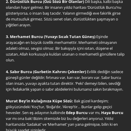
2. Dürüstlük Burcu (Özü Sözü Bir Olanlar)
Dili başka, kalbi başka
olandan hayır gelmez. Bir insanın yıldız haritası ‘Dürüstlük Burcu’nu
gösteriyorsa, o insan baş tacıdır. Yalanın girmediği eve fakirlik girse
de mutsuzluk girmez. Sözü senet olan, dürüstlükten şaşmayan o
yiğitleri arayın.
3. Merhamet Burcu (Yuvayı Sıcak Tutan Güneş)
Eşinde
arayacağın en büyük özellik merhamettir. Merhameti olmayanın
adaleti olmaz, sevgisi olmaz. Bir bakışıyla içini ısıtan, düşene el
uzatan, Allah korkusuyla kuldan utanan o merhametli gönüllere talip
olun.
4. Sabır Burcu (Gurbetin Kahrını Çekenler)
Evlilik dediğin sadece
güneşli günler değildir; fırtınası var, karı var, boranı var. Sabır burcu
olan insan, yuvayı ayakta tutan direktir. ‘Peki’ demeyi bilen, sevdiği
için fedakarlık yapan o sabır abidelerini bulursanız sakın bırakmayın.
Murat Bey’in Kulağınıza Küpe Sözü:
Bak güzel kardeşim;
gökyüzündeki ‘Koç’tur, ‘Boğa’dır, ‘Akrep’tir… Bunlar gelip geçici
hevesler. Sen eş adayının kalbinde
Edep Burcu
var mı,
Haya Burcu
var mı ona bak! Bizim sitemizde biz bu değerleri arıyoruz. Yıldız
haritanızda ‘Sadakat’ ve ‘Merhamet’ yan yana gelmişse, bilin ki en
büyük saadet sizinledir.