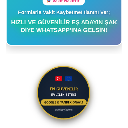
Vakit Nakittir!
Formlarla Vakit Kaybetme! İlanını Ver;
HIZLI VE GÜVENILIR EŞ ADAYIN ŞAK
DIYE WHATSAPP’INA GELSIN!
EN GÜVENİLİR
EVLİLİK SİTESİ
GOOGLE & YANDEX ONAYLI
evliliksayfasi.net