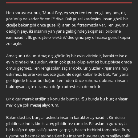
Hep soruyorsunuz; ‘Murat Bey, eş seçerken ten rengi, boy pos, dış
görünüş ne kadar önemli?’ diye. Bak güzel kardeşim, insan gözü bir
çiçeğe bakar gibi önce güzelliği arar, bu fıtratımızda var. Ten uyumu
dediğin şey, iki insanın yan yana geldiğinde yakışması, birbirine
ısınmasıdır. İlk görüşte o ‘elektrik’ dediğiniz şey olmazsa gönül kapısı
zor açılır.
Ama şunu da unutma; dış görünüş bir evin vitrinidir, karakter ise o
evin içindeki huzurdur. Vitrin çok güzel olup evin içi buz gibiyse orada
ömür geçmez. Ten rengi solar, saçlar dökülür, yüzler kırışır ama huy
eskimez. Eş ararken sadece gözünle değil, kalbinle de bak. Yan yana
geldiğinde huzur bulduğun, teninden önce ruhuna dokunan insanı
bulduysan, işte o zaman doğru adrestesin demektir.
Bir diğer merak ettiğiniz konu da burçlar. ‘Şu burçla bu burç anlaşır
mı?’ diye çok mesaj alıyorum.
Bakın dostlar, burçlar aslında insanın karakter aynasıdır. Kimisi su
gibidir sakindir, kimisi ateş gibidir tez canlıdır. Bir aslanın gururuyla
bir balığın duygusallığı bazen çarpışır, bazen birbirini tamamlar. Burç
uyumuna bakmak aslında ‘Ben bu insanın huyuna uyum sağlayabilir