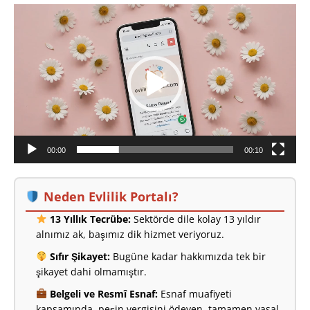
Video
oynatıcı
00:00
00:10
Neden Evlilik Portalı?
13 Yıllık Tecrübe:
Sektörde dile kolay 13 yıldır
alnımız ak, başımız dik hizmet veriyoruz.
Sıfır Şikayet:
Bugüne kadar hakkımızda tek bir
şikayet dahi olmamıştır.
Belgeli ve Resmî Esnaf:
Esnaf muafiyeti
kapsamında, peşin vergisini ödeyen, tamamen yasal