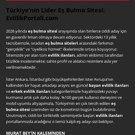
Türkiye’nin Lider Eş Bulma Sitesi:
EvlilikPortali.com
2026 yılında
eş bulma sitesi
arayışında olan binlerce ciddi aday için
en güvenilir liman olmaya devam ediyoruz. Sektördeki 13 yıllık
tecrübemizle, sıradan
eş bulma siteleri
arasındaki farkımızı
“gerçeklik” ve “üyeliksiz hizmet” ilkelerimizle ortaya koyuyoruz.
Sitemizde yer alan tüm
evlilik ilanları
, admin ekibimiz tarafından
titizlikle incelenmekte; sahte profil ve aldatıcı resimlere asla yer
verilmemektedir.
İster Ankara, İstanbul gibi büyükşehirlerden ister Avrupa’nın
kalbinden bir hayat arkadaşı arayın; en güncel
bayan evlilik ilanları
ve
erkek evlilik ilanları
kategorilerimizle hayalinizdeki yuvayı
kurmanız artık çok daha kolay. %100 gerçek kullanıcı deneyimi ve
mobil uyumlu altyapımızla, Türkiye’nin en çok tercih edilen
eş
bulma sitesi
üzerinden siz de kısmetinizi bugün bulabilirsiniz.
Unutmayın, ciddi bir birliktelik samimiyetle başlar;
evlilik ilanları
portallarımızda aradığınız o temiz kalpli eş adayı sizi bekliyor.
MURAT BEY’IN KALEMINDEN