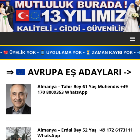
UYGULAMA YOK •
ZAMAN KAYBI YOK •
İLAN VERİN •
WHA
⇒
AVRUPA EŞ ADAYLARI ->
Almanya – Tahir Bey 61 Yaş Mühendis +49
170 8009353 WhatsApp
Almanya – Erdal Bey 52 Yaş +49 172 6173111
WhatsApp