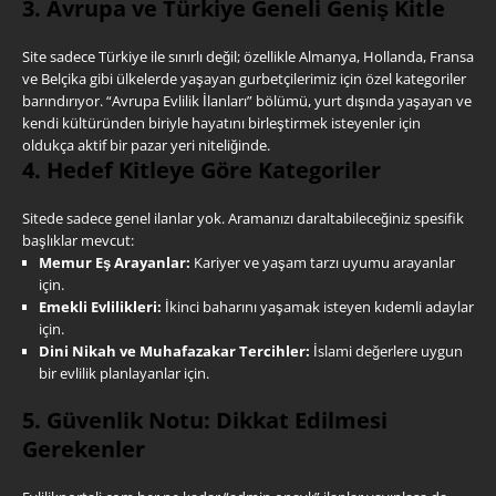
3. Avrupa ve Türkiye Geneli Geniş Kitle
Site sadece Türkiye ile sınırlı değil; özellikle Almanya, Hollanda, Fransa
ve Belçika gibi ülkelerde yaşayan gurbetçilerimiz için özel kategoriler
barındırıyor. “Avrupa Evlilik İlanları” bölümü, yurt dışında yaşayan ve
kendi kültüründen biriyle hayatını birleştirmek isteyenler için
oldukça aktif bir pazar yeri niteliğinde.
4. Hedef Kitleye Göre Kategoriler
Sitede sadece genel ilanlar yok. Aramanızı daraltabileceğiniz spesifik
başlıklar mevcut:
Memur Eş Arayanlar:
Kariyer ve yaşam tarzı uyumu arayanlar
için.
Emekli Evlilikleri:
İkinci baharını yaşamak isteyen kıdemli adaylar
için.
Dini Nikah ve Muhafazakar Tercihler:
İslami değerlere uygun
bir evlilik planlayanlar için.
5. Güvenlik Notu: Dikkat Edilmesi
Gerekenler