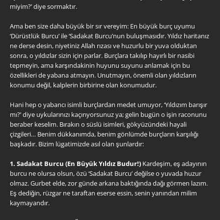
miyim?’ diye sormaktır.
Ama ben size daha büyük bir sır vereyim: En büyük burç uyumu
‘Dürüstlük Burcu’ ile ‘Sadakat Burcu’nun buluşmasıdır. Yıldız haritanız
ne derse desin, niyetiniz Allah rızası ve huzurlu bir yuva olduktan
sonra, o yıldızlar sizin için parlar. Burçlara takılıp hayırlı bir nasibi
tepmeyin, ama karşındakinin huyunu suyunu anlamak için bu
özellikleri de yabana atmayın. Unutmayın, önemli olan yıldızların
konumu değil, kalplerin birbirine olan konumudur.
Hani hep o yabancı isimli burçlardan medet umuyor, ‘Yıldızım barışır
mı?’ diye uykularınızı kaçırıyorsunuz ya; gelin bugün o işin raconunu
beraber keselim. Bırakın o süslü isimleri, gökyüzündeki hayali
çizgileri… Benim dükkanımda, benim gönlümde burçların karşılığı
başkadır. Bizim lügatimizde asıl olan şunlardır:
1. Sadakat Burcu (En Büyük Yıldız Budur!)
Kardeşim, eş adayının
burcu ne olursa olsun, özü ‘Sadakat Burcu’ değilse o yuvada huzur
olmaz. Gurbet elde, zor günde arkana baktığında dağı görmen lazım.
Eş dediğin, rüzgar ne taraftan eserse essin, senin yanından milim
kaymayandır.