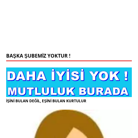
Konyada yaşiyorum.yaş 42 eşim.vefat etti yanliz
yaşiyorum kizim var hayatini annannesinde idame
ettiriyor ortaokula başlayacak sigara alkol
kullanmiyorum.evim.işim arabam.var namazlarimi
kilmaya ozen gosteren vicdanli edepli
[İLAN
DETAYLARI>]
BAŞKA ŞUBEMİZ YOKTUR !
İŞİNİ BULAN DEĞİL, EŞİNİ BULAN KURTULUR