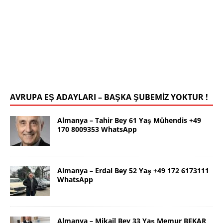
78 19 WhatsApp
Selamlar ben güzel İstanbul dan Yalçın. 63 yaş.
Kendim 178 boy,unda 72 kilolu sportif yapılı olarak
uygun bir rafika arıyorum. Ana dilimizin yanı sıra
tahsilimi
[İLAN DETAYLARI>]
AVRUPA EŞ ADAYLARI – BAŞKA ŞUBEMİZ YOKTUR !
Almanya – Tahir Bey 61 Yaş Mühendis +49
170 8009353 WhatsApp
Almanya – Erdal Bey 52 Yaş +49 172 6173111
WhatsApp
Almanya – Mikail Bey 33 Yaş Memur BEKAR