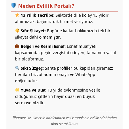
Neden Evlilik Portalı?
13 Yıllık Tecrübe:
Sektörde dile kolay 13 yıldır
alnımız ak, başımız dik hizmet veriyoruz.
Sıfır Şikayet:
Bugüne kadar hakkımızda tek bir
şikayet dahi olmamıştır.
Belgeli ve Resmî Esnaf:
Esnaf muafiyeti
kapsamında, peşin vergisini ödeyen, tamamen yasal
bir platformuz.
Sıkı Süzgeç:
Sahte profiller bu kapıdan giremez;
her ilan bizzat admin onaylı ve WhatsApp
doğruludur.
Yuva ve Dua:
13 yılda evlenmesine vesile
olduğumuz çiftlerin hayır duası en büyük
sermayemizdir.
İlhamını Hz. Ömer'in adaletinden ve Osmanlı'nın evlilik edebinden
alan resmî liman.