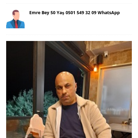
Emre Bey 50 Yaş 0501 549 32 09 WhatsApp
Danimarka Mustafa Bey 45 Yaş +45
42 48 17 28 WhatsApp
Lütfen Danimarka dışı aramasın. Selam ben
Danimarka’dan Mustafa 45 yaşında, 1.88 boyunda,
98 kiloda, Kumral, ayrılmış bir beyim. Alkol yok.
Sigara var. Maddi sıkıntım yok.
[İLAN DETAYLARI>]