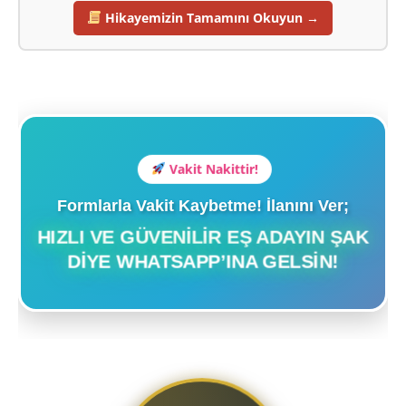
Hikayemizin Tamamını Okuyun →
Vakit Nakittir!
Formlarla Vakit Kaybetme! İlanını Ver;
HIZLI VE GÜVENILIR EŞ ADAYIN ŞAK
DIYE WHATSAPP’INA GELSIN!