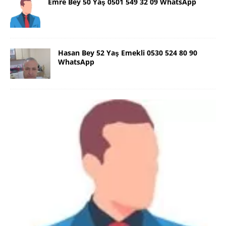
Emre Bey 50 Yaş 0501 549 32 09 WhatsApp
Hasan Bey 52 Yaş Emekli 0530 524 80 90
WhatsApp
Danimarka Mustafa Bey 45 Yaş +45
42 48 17 28 WhatsApp
Lütfen Danimarka dışı aramasın. Selam ben
Danimarka’dan Mustafa 45 yaşında, 1.88 boyunda,
98 kiloda, Kumral, ayrılmış bir beyim. Alkol yok.
Sigara var. Maddi sıkıntım yok.
[İLAN DETAYLARI>]