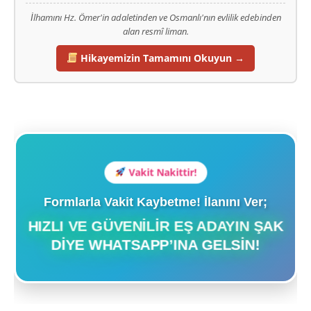
İlhamını Hz. Ömer'in adaletinden ve Osmanlı'nın evlilik edebinden
alan resmî liman.
Hikayemizin Tamamını Okuyun →
Vakit Nakittir!
Formlarla Vakit Kaybetme! İlanını Ver;
HIZLI VE GÜVENILIR EŞ ADAYIN ŞAK
DIYE WHATSAPP’INA GELSIN!