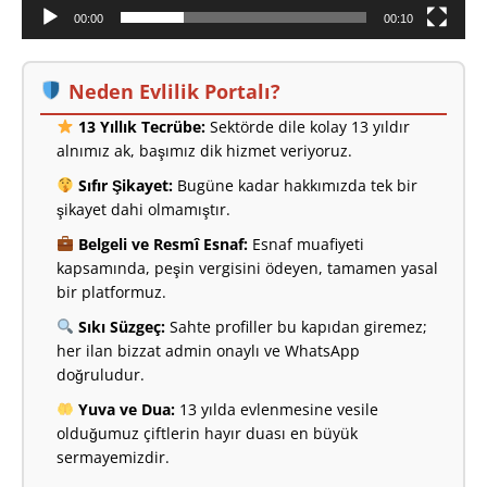
00:00
00:10
Neden Evlilik Portalı?
13 Yıllık Tecrübe:
Sektörde dile kolay 13 yıldır
alnımız ak, başımız dik hizmet veriyoruz.
Sıfır Şikayet:
Bugüne kadar hakkımızda tek bir
şikayet dahi olmamıştır.
Belgeli ve Resmî Esnaf:
Esnaf muafiyeti
kapsamında, peşin vergisini ödeyen, tamamen yasal
bir platformuz.
Sıkı Süzgeç:
Sahte profiller bu kapıdan giremez;
her ilan bizzat admin onaylı ve WhatsApp
doğruludur.
Yuva ve Dua:
13 yılda evlenmesine vesile
olduğumuz çiftlerin hayır duası en büyük
sermayemizdir.