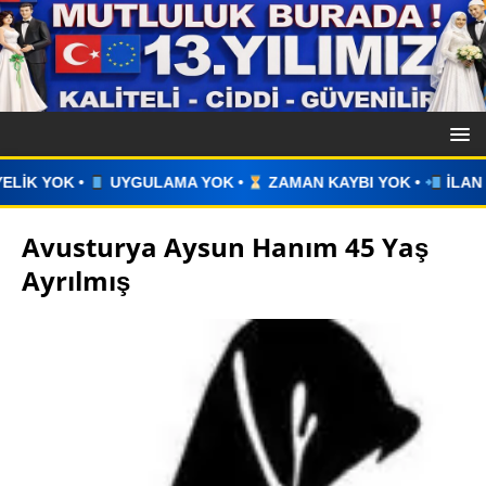
MA YOK •
ZAMAN KAYBI YOK •
İLAN VERİN •
WHATSAPP 
Avusturya Aysun Hanım 45 Yaş
Ayrılmış