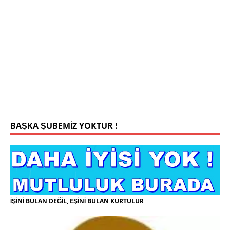
Mehmet Bey 42 Yaş Kamu Çalışanı
0543 201 13 25 WhatsApp
Konyada yaşiyorum.yaş 42 eşim.vefat etti yanliz
yaşiyorum kizim var hayatini annannesinde idame
ettiriyor ortaokula başlayacak sigara alkol
kullanmiyorum.evim.işim arabam.var namazlarimi
kilmaya ozen gosteren vicdanli edepli
[İLAN
DETAYLARI>]
BAŞKA ŞUBEMİZ YOKTUR !
İŞİNİ BULAN DEĞİL, EŞİNİ BULAN KURTULUR