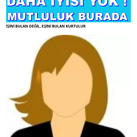
İŞİNİ BULAN DEĞİL, EŞİNİ BULAN KURTULUR