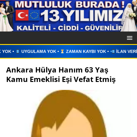
 •
ZAMAN KAYBI YOK •
İLAN VERİN •
WHATSAPP ÜZERİNDE
Ankara Hülya Hanım 63 Yaş
Kamu Emeklisi Eşi Vefat Etmiş