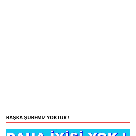
Mehmet Bey 42 Yaş Kamu Çalışanı
0543 201 13 25 WhatsApp
Konyada yaşiyorum.yaş 42 eşim.vefat etti yanliz
yaşiyorum kizim var hayatini annannesinde idame
ettiriyor ortaokula başlayacak sigara alkol
kullanmiyorum.evim.işim arabam.var namazlarimi
kilmaya ozen gosteren vicdanli edepli
[İLAN
DETAYLARI>]
BAŞKA ŞUBEMİZ YOKTUR !