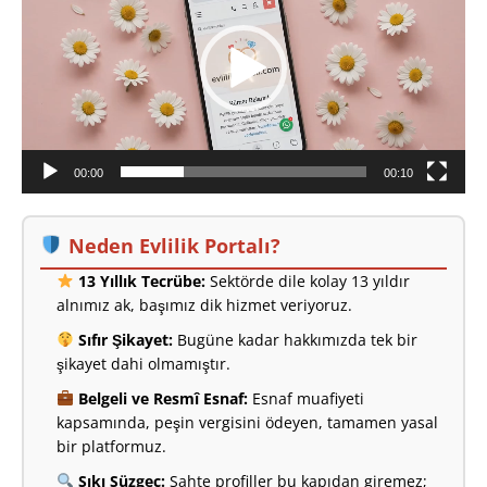
00:00
00:10
Neden Evlilik Portalı?
13 Yıllık Tecrübe:
Sektörde dile kolay 13 yıldır
alnımız ak, başımız dik hizmet veriyoruz.
Sıfır Şikayet:
Bugüne kadar hakkımızda tek bir
şikayet dahi olmamıştır.
Belgeli ve Resmî Esnaf:
Esnaf muafiyeti
kapsamında, peşin vergisini ödeyen, tamamen yasal
bir platformuz.
Sıkı Süzgeç:
Sahte profiller bu kapıdan giremez;