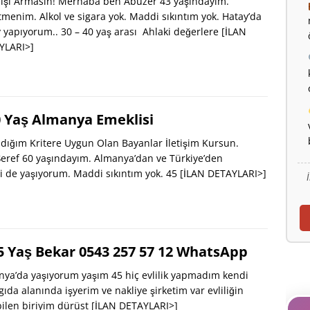
ışı Armasın! Merhaba ben Abuzer 43 yaşındayım.
menim. Alkol ve sigara yok. Maddi sıkıntım yok. Hatay’da
 yapıyorum.. 30 – 40 yaş arası Ahlaki değerlere
[İLAN
YLARI>]
0 Yaş Almanya Emeklisi
dığım Kritere Uygun Olan Bayanlar İletişim Kursun.
eref 60 yaşındayım. Almanya’dan ve Türkiye’den
i de yaşıyorum. Maddi sıkıntım yok. 45
[İLAN DETAYLARI>]
 Yaş Bekar 0543 257 57 12 WhatsApp
ya’da yaşıyorum yaşım 45 hiç evlilik yapmadım kendi
da alanında işyerim ve nakliye şirketim var evliliğin
bilen biriyim dürüst
[İLAN DETAYLARI>]