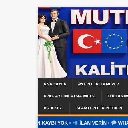
ANA SAYFA
✍️ EVLİLİK İLANI VER
KVKK AYDINLATMA METNI
KULLANIM
BIZ KIMIZ?
İSLAMI EVLILIK REHBERI
YBI YOK •
İLAN VERİN •
WHATSAPP ÜZERİNDEN 