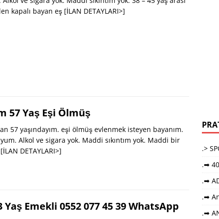
 Alkol ve sigara yok. Maddi sıkıntım yok. 38 – 45 yaş arası
len kapalı bayan eş
[İLAN DETAYLARI>]
m 57 Yaş Eşi Ölmüş
PRA
an 57 yaşındayım. eşi ölmüş evlenmek isteyen bayanım.
um. Alkol ve sigara yok. Maddi sıkıntım yok. Maddi bir
.> S
.
[İLAN DETAYLARI>]
.➡ 40
.➡ A
.➡ An
3 Yaş Emekli 0552 077 45 39 WhatsApp
.➡ A