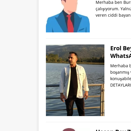
Merhaba ben Burs
çalışıyorum. Yalnı
veren ciddi bayan
Erol Be
Whats
Merhaba be
boşanmış v
konuşabile
DETAYLARI