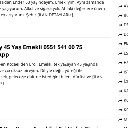
a’dan Ender 53 yaşındayım. Emekliyim. Aynı zamanda
.➡ AY
z yaşıyorum. Alkol ve sigara yok. Ahlaki değerlere önem
 eş arıyorum. Şehir
[İLAN DETAYLARI>]
.➡ B
.➡ DE
.➡ D
.➡ E
y 45 Yaş Emekli 0551 541 00 75
.➡ E
App
.➡ HA
n Kocaeliden Erol. Emekli, tek yaşayan 45 yaşında
e çocuksuz bireyim. Diliyle değil, yüreği ile
.➡ İ
cek, geleceğe dair ne istediğini bilen, dürüst ve
[İLAN
.➡ İ
>]
.➡ K
.➡ KO
.➡ K
.➡ M