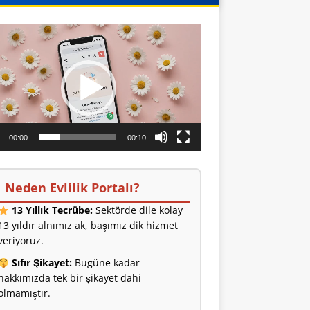
o
ıcı
00:00
00:10
Neden Evlilik Portalı?
13 Yıllık Tecrübe:
Sektörde dile kolay
13 yıldır alnımız ak, başımız dik hizmet
veriyoruz.
Sıfır Şikayet:
Bugüne kadar
hakkımızda tek bir şikayet dahi
olmamıştır.