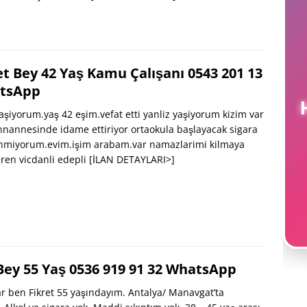
 Bey 42 Yaş Kamu Çalışanı 0543 201 13
tsApp
H
şiyorum.yaş 42 eşim.vefat etti yanliz yaşiyorum kizim var
nnannesinde idame ettiriyor ortaokula başlayacak sigara
lanmiyorum.evim.işim arabam.var namazlarimi kilmaya
ren vicdanli edepli
[İLAN DETAYLARI>]
 Bey 55 Yaş 0536 919 91 32 WhatsApp
 ben Fikret 55 yaşındayım. Antalya/ Manavgat’ta