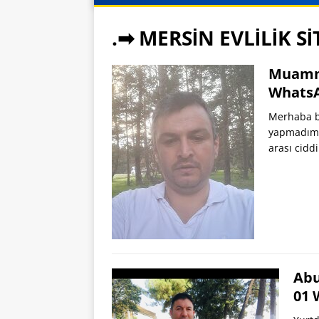
.➡ MERSİN EVLİLİK Sİ
Muamme
Whats
Merhaba b
yapmadım. 
arası cidd
Abu
01 