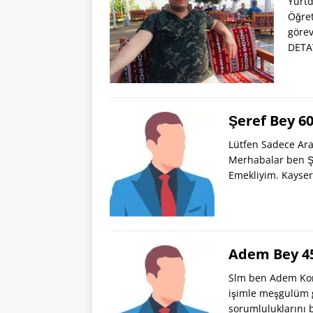
Yurtd
Öğret
görev
DETA
Şeref Bey 6
Lütfen Sadece Ara
Merhabalar ben Ş
Emekliyim. Kayser
Adem Bey 45
Slm ben Adem Kon
işimle meşgulüm gı
sorumluluklarını 