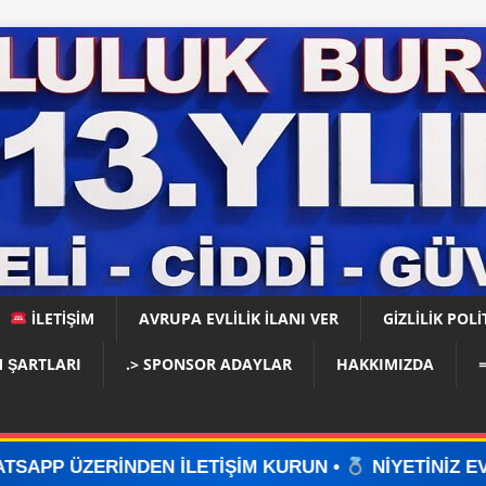
İLETİŞİM
AVRUPA EVLİLİK İLANI VER
GIZLILIK POLI
 ŞARTLARI
.> SPONSOR ADAYLAR
HAKKIMIZDA
İLETİŞİM KURUN •
NİYETİNİZ EVLİLİKSE, DOĞRU Y