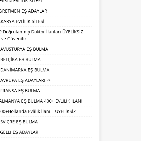
RSİN EVLİLİK SİTESİ
ĞRETMEN EŞ ADAYLAR
KARYA EVLİLİK SİTESİ
 Doğrulanmış Doktor İlanları ÜYELİKSİZ
 ve Güvenilir
AVUSTURYA EŞ BULMA
BELÇİKA EŞ BULMA
DANİMARKA EŞ BULMA
AVRUPA EŞ ADAYLARI ->
FRANSA EŞ BULMA
ALMANYA EŞ BULMA 400+ EVLİLİK İLANI
00+Hollanda Evlilik İlanı – ÜYELİKSİZ
İSVİÇRE EŞ BULMA
GELLİ EŞ ADAYLAR