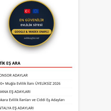
EN GÜVENİLİR
EVLİLİK SİTESİ
GOOGLE & YANDEX ONAYLI
evliliksayfasi.net
TİK EŞ ARA
PONSOR ADAYLAR
0+ Muğla Evlilik İlanı ÜYELİKSİZ 2026
DANA EŞ ADAYLARI
kara Evlilik İlanları ve Ciddi Eş Adayları
NTALYA EŞ ADAYLARI