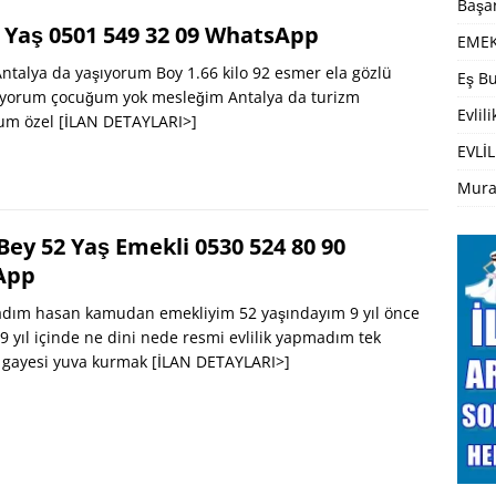
Başar
 Yaş 0501 549 32 09 WhatsApp
EMEK
talya da yaşıyorum Boy 1.66 kilo 92 esmer ela gözlü
Eş Bu
şıyorum çocuğum yok mesleğim Antalya da turizm
Evlil
rum özel
[İLAN DETAYLARI>]
EVLİL
Mura
ey 52 Yaş Emekli 0530 524 80 90
App
dım hasan kamudan emekliyim 52 yaşındayım 9 yıl önce
 yıl içinde ne dini nede resmi evlilik yapmadım tek
 gayesi yuva kurmak
[İLAN DETAYLARI>]