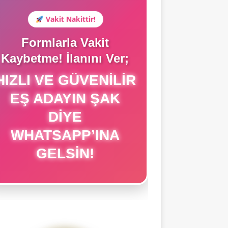
Vakit Nakittir!
Formlarla Vakit
Kaybetme! İlanını Ver;
IZLI VE GÜVENILIR
EŞ ADAYIN ŞAK
DIYE
WHATSAPP’INA
GELSIN!