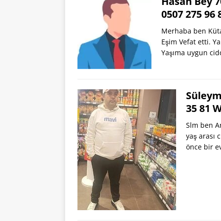
Hasan Bey 7
0507 275 96
Merhaba ben Küta
Eşim Vefat etti. Y
Yaşıma uygun cid
Süleym
35 81 
Slm ben An
yaş arası 
önce bir e