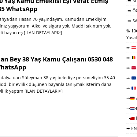
0 Yaş Kamu Emeklisi Eşi Vefat Etmiş
.➡ ME
 85 WhatsApp
.➡ Ö
hya’dan Hasan 70 yaşındayım. Kamudan Emekliyim.
.➡ SA
alnız yaşıyorum. Alkol ve sigara yok. Maddi sıkıntım yok.
% 100
di bayan eş
[İLAN DETAYLARI>]
Yasal
⇒
⇒
an Bey 38 Yaş Kamu Çalışanı 0530 048
WhatsApp
⇒
talya dan Süleyman 38 yaş belediye personeliyim 35 40
⇒
ciddi bir evlilik düşünen bayanla tanışmak isterim daha
⇒
vlilik yaptım
[İLAN DETAYLARI>]
⇒
⇒
4
⇒
➡ EN