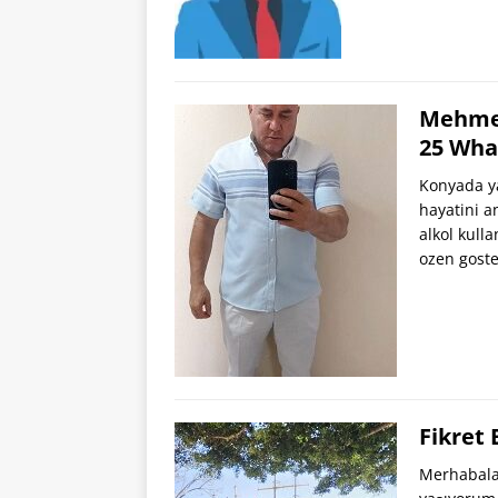
Mehmet
25 Wha
Konyada ya
hayatini a
alkol kul
ozen goste
Fikret
Merhabalar