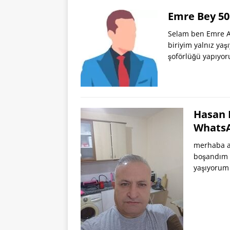
Emre Bey 50
Selam ben Emre An
biriyim yalnız ya
şoförlüğü yapıyo
Hasan B
Whats
merhaba a
boşandım 9
yaşıyorum