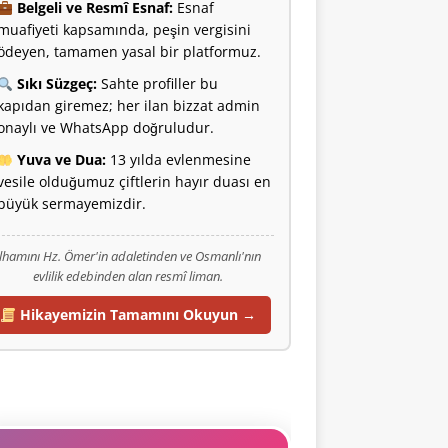
Belgeli ve Resmî Esnaf:
Esnaf
muafiyeti kapsamında, peşin vergisini
ödeyen, tamamen yasal bir platformuz.
Sıkı Süzgeç:
Sahte profiller bu
kapıdan giremez; her ilan bizzat admin
onaylı ve WhatsApp doğruludur.
Yuva ve Dua:
13 yılda evlenmesine
vesile olduğumuz çiftlerin hayır duası en
büyük sermayemizdir.
İlhamını Hz. Ömer'in adaletinden ve Osmanlı'nın
evlilik edebinden alan resmî liman.
Hikayemizin Tamamını Okuyun →