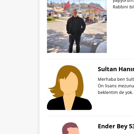
yaşıyorum.
Rabbini bi
Sultan Hanı
Merhaba ben Sult
Ön lisans mezunuy
beklentim de yok
Ender Bey 5