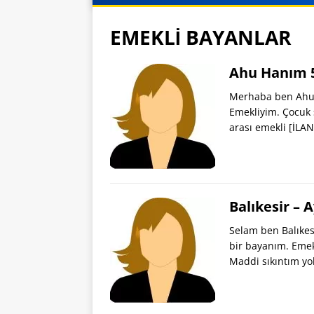
EMEKLİ BAYANLAR
Ahu Hanım 5
Merhaba ben Ahu 5
Emekliyim. Çocuk 
arası emekli
[İLA
Balıkesir –
Selam ben Balıkes
bir bayanım. Emek
Maddi sıkıntım y