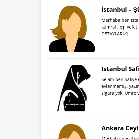
İstanbul – 
Merhaba ben İstan
kumral , eşi vefat
DETAYLARI>]
İstanbul Sa
Selam ben Safiye 
evlenmemiş. yaşın
sigara yok. Umre 
Ankara Ceyl
Merhaba ben Anka