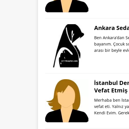
Ankara Seda
Ben Ankara’dan Se
bayanım. Çocuk so
arası bir beyle e
İstanbul De
Vefat Etmiş
Merhaba ben İsta
vefat eti. Yalnız 
Kendi Evim. Gerek