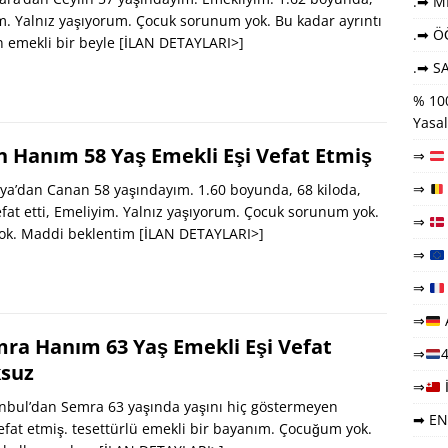
.➡ ME
m. Yalnız yaşıyorum. Çocuk sorunum yok. Bu kadar ayrıntı
.➡ Ö
n emekli bir beyle
[İLAN DETAYLARI>]
.➡ SA
% 100
Yasal
 Hanım 58 Yaş Emekli Eşi Vefat Etmiş
⇒
⇒
a’dan Canan 58 yaşındayım. 1.60 boyunda, 68 kiloda,
fat etti, Emeliyim. Yalnız yaşıyorum. Çocuk sorunum yok.
⇒
ok. Maddi beklentim
[İLAN DETAYLARI>]
⇒
⇒
⇒
mra Hanım 63 Yaş Emekli Eşi Vefat
⇒
4
ksuz
⇒
nbul’dan Semra 63 yaşında yaşını hiç göstermeyen
➡ EN
vefat etmiş. tesettürlü emekli bir bayanım. Çocuğum yok.