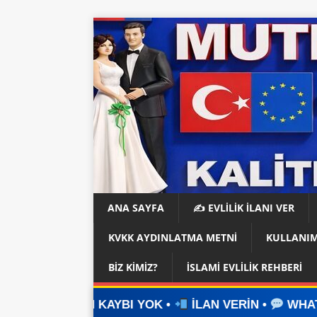
ANA SAYFA
✍️ EVLİLİK İLANI VER
KVKK AYDINLATMA METNI
KULLANIM
BIZ KIMIZ?
İSLAMI EVLILIK REHBERI
AYBI YOK •
İLAN VERİN •
WHATSAPP ÜZERİNDEN