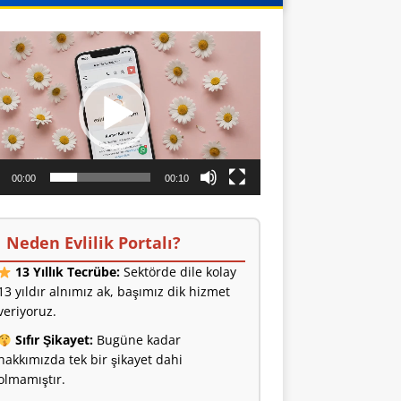
o
ıcı
00:00
00:10
Neden Evlilik Portalı?
13 Yıllık Tecrübe:
Sektörde dile kolay
13 yıldır alnımız ak, başımız dik hizmet
veriyoruz.
Sıfır Şikayet:
Bugüne kadar
hakkımızda tek bir şikayet dahi
olmamıştır.