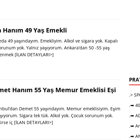
 Hanım 49 Yaş Emekli
da 49 yaşındayım. Emekliyim. Alkol ve sigara yok. Kapalı
runum yok. Yalnız yaşıyorum. Ankara’dan 50 -55 yaş
vlenmek
[İLAN DETAYLARI>]
PRA
met Hanım 55 Yaş Memur Emeklisi Eşi
.> S
.➡ 40
nbul’dan Demet 55 yaşındayım. Memur emeklisiyim. Eşim
yaşıyorum. Sigara tek tük. Alkol yok. Çocuk sorunum yok.
.➡ A
irse iç
[İLAN DETAYLARI>]
.➡ An
.➡ A