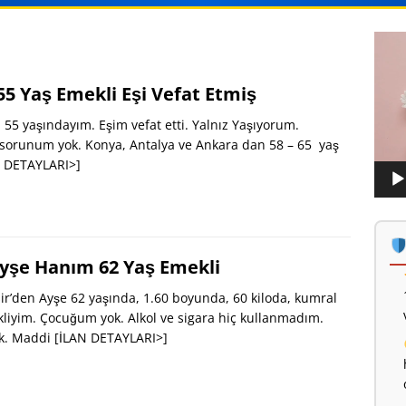
Vide
oynat
5 Yaş Emekli Eşi Vefat Etmiş
5 yaşındayım. Eşim vefat etti. Yalnız Yaşıyorum.
sorunum yok. Konya, Antalya ve Ankara dan 58 – 65 yaş
N DETAYLARI>]
 Ayşe Hanım 62 Yaş Emekli
ir’den Ayşe 62 yaşında, 1.60 boyunda, 60 kiloda, kumral
liyim. Çocuğum yok. Alkol ve sigara hiç kullanmadım.
ok. Maddi
[İLAN DETAYLARI>]