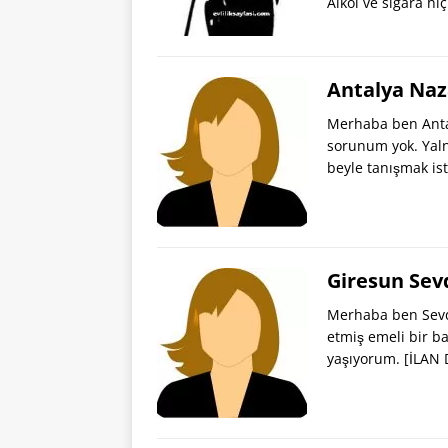
Alkol ve sigara h
Antalya Naz
Merhaba ben Anta
sorunum yok. Yaln
beyle tanışmak is
Giresun Sev
Merhaba ben Sevda
etmiş emeli bir b
yaşıyorum.
[İLAN