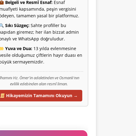
Belgeli ve Resmî Esnaf:
Esnaf
muafiyeti kapsamında, peşin vergisini
ödeyen, tamamen yasal bir platformuz.
Sıkı Süzgeç:
Sahte profiller bu
kapıdan giremez; her ilan bizzat admin
onaylı ve WhatsApp doğruludur.
Yuva ve Dua:
13 yılda evlenmesine
vesile olduğumuz çiftlerin hayır duası en
büyük sermayemizdir.
İlhamını Hz. Ömer'in adaletinden ve Osmanlı'nın
evlilik edebinden alan resmî liman.
Hikayemizin Tamamını Okuyun →