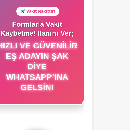
Vakit Nakittir!
Formlarla Vakit
Kaybetme! İlanını Ver;
IZLI VE GÜVENILIR
EŞ ADAYIN ŞAK
DIYE
WHATSAPP’INA
GELSIN!