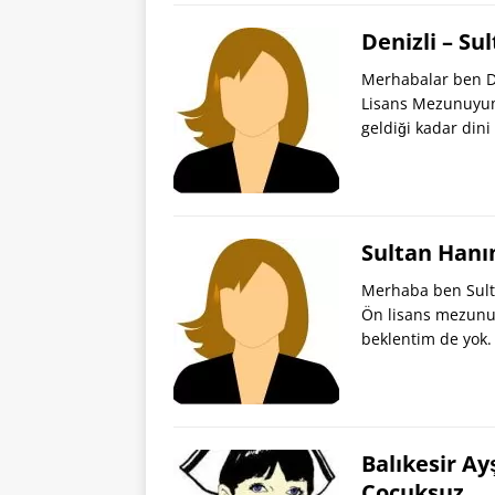
Denizli – Su
Merhabalar ben De
Lisans Mezunuyum
geldiği kadar din
Sultan Hanı
Merhaba ben Sult
Ön lisans mezunuy
beklentim de yok
Balıkesir A
Çocuksuz