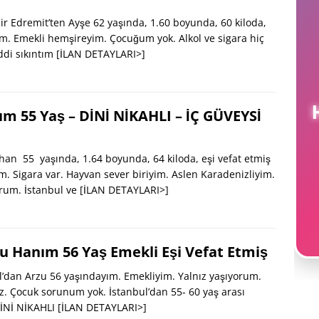
ir Edremit’ten Ayşe 62 yaşında, 1.60 boyunda, 60 kiloda,
m. Emekli hemşireyim. Çocuğum yok. Alkol ve sigara hiç
di sıkıntım
[İLAN DETAYLARI>]
H
m 55 Yaş – DİNİ NİKAHLI – İÇ GÜVEYSİ
n 55 yaşında, 1.64 boyunda, 64 kiloda, eşi vefat etmiş
m. Sigara var. Hayvan sever biriyim. Aslen Karadenizliyim.
orum. İstanbul ve
[İLAN DETAYLARI>]
zu Hanım 56 Yaş Emekli Eşi Vefat Etmiş
dan Arzu 56 yaşındayım. Emekliyim. Yalnız yaşıyorum.
az. Çocuk sorunum yok. İstanbul’dan 55- 60 yaş arası
DİNİ NİKAHLI
[İLAN DETAYLARI>]