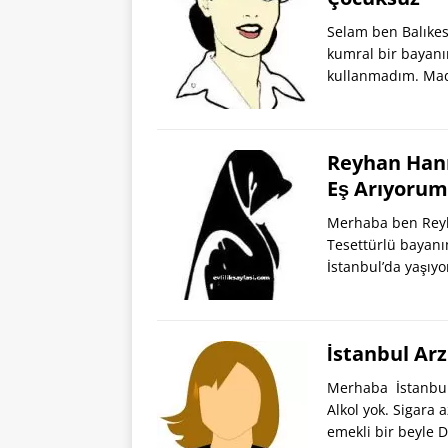
Selam ben Balıkes
kumral bir bayanı
kullanmadım. Mad
Reyhan Hanı
Eş Arıyorum
Merhaba ben Reyha
Tesettürlü bayanı
İstanbul’da yaşıy
İstanbul Ar
Merhaba İstanbul’
Alkol yok. Sigara 
emekli bir beyle 