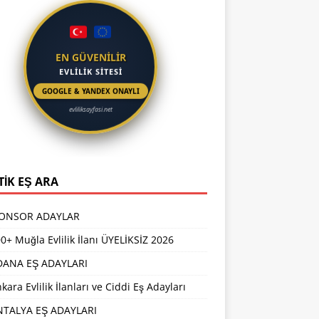
EN GÜVENİLİR
EVLİLİK SİTESİ
GOOGLE & YANDEX ONAYLI
evliliksayfasi.net
TİK EŞ ARA
PONSOR ADAYLAR
0+ Muğla Evlilik İlanı ÜYELİKSİZ 2026
DANA EŞ ADAYLARI
kara Evlilik İlanları ve Ciddi Eş Adayları
NTALYA EŞ ADAYLARI