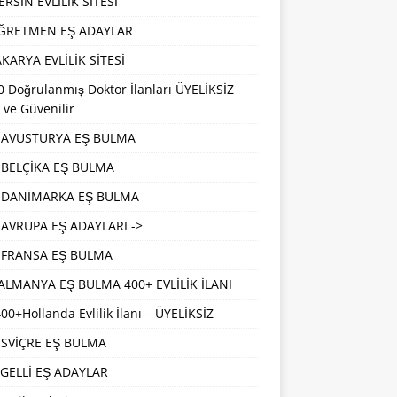
RSİN EVLİLİK SİTESİ
ĞRETMEN EŞ ADAYLAR
KARYA EVLİLİK SİTESİ
 Doğrulanmış Doktor İlanları ÜYELİKSİZ
 ve Güvenilir
AVUSTURYA EŞ BULMA
BELÇİKA EŞ BULMA
DANİMARKA EŞ BULMA
AVRUPA EŞ ADAYLARI ->
FRANSA EŞ BULMA
ALMANYA EŞ BULMA 400+ EVLİLİK İLANI
00+Hollanda Evlilik İlanı – ÜYELİKSİZ
İSVİÇRE EŞ BULMA
GELLİ EŞ ADAYLAR