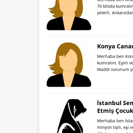
70 kiloda kumralı
yeterli. Ankara’da
Konya Canan
Merhaba ben Kony
kumralım, Eşim ve
Maddi sorunum y
İstanbul Se
Etmiş Çocu
Merhaba ben İsta
minyon tipli, eşi 