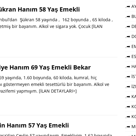
.➡ AY
Şükran Hanım 58 Yaş Emekli
.➡ B
bul’dan Şükran 58 yaşında , 162 boyunda , 65 kiloda ,
 etmiş bir bayanım. Alkol ve sigara yok. Çocuk
[İLAN
.➡ DE
.➡ D
.➡ E
.➡ E
fiye Hanım 69 Yaş Emekli Bekar
.➡ HA
.➡ İ
69 yaşında, 1.60 boyunda, 60 kiloda, kumral, hiç
ı göstermeyen emekli tesettürlü bir bayanım. Alkol ve
.➡ İ
vazifemi yapmışım.
[İLAN DETAYLARI>]
.➡ K
.➡ KO
.➡ K
in Hanım 57 Yaş Emekli
.➡ M
ra’dan Ceylin 57 yaşındayım. Emekliyim. 1.62 boyunda,