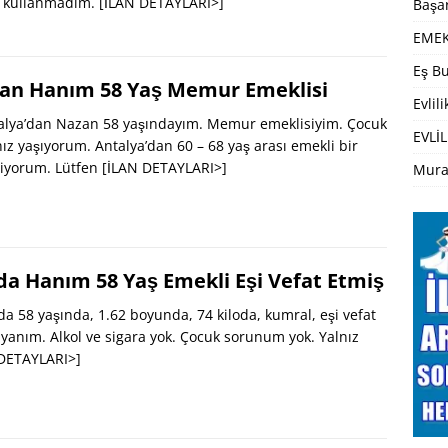
iç kullanmadım.
[İLAN DETAYLARI>]
Başar
EMEK
Eş Bu
an Hanım 58 Yaş Memur Emeklisi
Evlil
lya’dan Nazan 58 yaşındayım. Memur emeklisiyim. Çocuk
EVLİL
ız yaşıyorum. Antalya’dan 60 – 68 yaş arası emekli bir
tiyorum. Lütfen
[İLAN DETAYLARI>]
Mura
da Hanım 58 Yaş Emekli Eşi Vefat Etmiş
 58 yaşında, 1.62 boyunda, 74 kiloda, kumral, eşi vefat
ayanım. Alkol ve sigara yok. Çocuk sorunum yok. Yalnız
 DETAYLARI>]