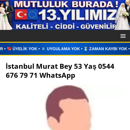
LAMA YOK •
ZAMAN KAYBI YOK •
İLAN VERİN •
WHATSAPP
İstanbul Murat Bey 53 Yaş 0544
676 79 71 WhatsApp