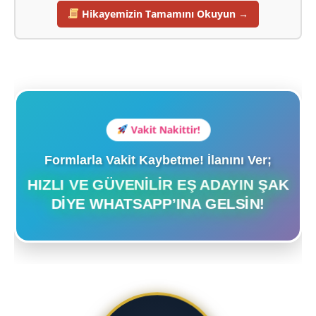
Hikayemizin Tamamını Okuyun →
Vakit Nakittir!
Formlarla Vakit Kaybetme! İlanını Ver;
HIZLI VE GÜVENILIR EŞ ADAYIN ŞAK
DIYE WHATSAPP’INA GELSIN!