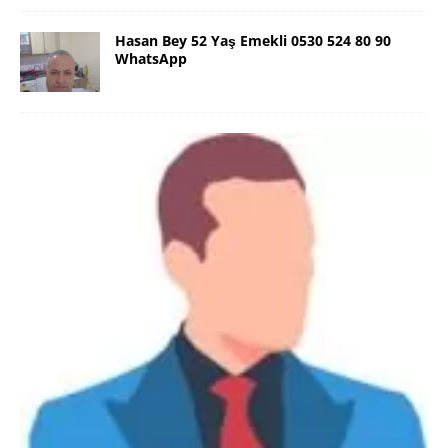
Hasan Bey 52 Yaş Emekli 0530 524 80 90
WhatsApp
Danimarka Mustafa Bey 45 Yaş +45
42 48 17 28 WhatsApp
Lütfen Danimarka dışı aramasın. Selam ben
Danimarka’dan Mustafa 45 yaşında, 1.88 boyunda,
98 kiloda, Kumral, ayrılmış bir beyim. Alkol yok.
Sigara var. Maddi sıkıntım yok.
[İLAN DETAYLARI>]