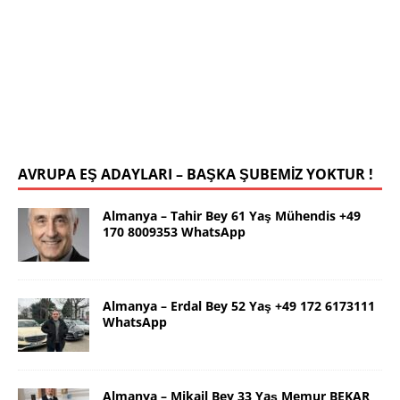
78 19 WhatsApp
Selamlar ben güzel İstanbul dan Yalçın. 63 yaş.
Kendim 178 boy,unda 72 kilolu sportif yapılı olarak
uygun bir rafika arıyorum. Ana dilimizin yanı sıra
tahsilimi
[İLAN DETAYLARI>]
AVRUPA EŞ ADAYLARI – BAŞKA ŞUBEMİZ YOKTUR !
Almanya – Tahir Bey 61 Yaş Mühendis +49
170 8009353 WhatsApp
Almanya – Erdal Bey 52 Yaş +49 172 6173111
WhatsApp
Almanya – Mikail Bey 33 Yaş Memur BEKAR