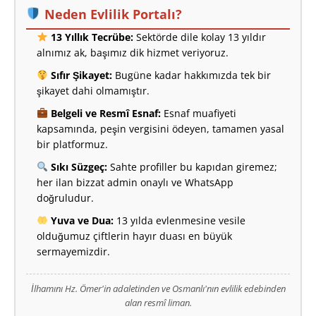
Neden Evlilik Portalı?
13 Yıllık Tecrübe:
Sektörde dile kolay 13 yıldır
alnımız ak, başımız dik hizmet veriyoruz.
Sıfır Şikayet:
Bugüne kadar hakkımızda tek bir
şikayet dahi olmamıştır.
Belgeli ve Resmî Esnaf:
Esnaf muafiyeti
kapsamında, peşin vergisini ödeyen, tamamen yasal
bir platformuz.
Sıkı Süzgeç:
Sahte profiller bu kapıdan giremez;
her ilan bizzat admin onaylı ve WhatsApp
doğruludur.
Yuva ve Dua:
13 yılda evlenmesine vesile
olduğumuz çiftlerin hayır duası en büyük
sermayemizdir.
İlhamını Hz. Ömer'in adaletinden ve Osmanlı'nın evlilik edebinden
alan resmî liman.