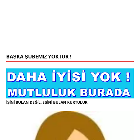
Konyada yaşiyorum.yaş 42 eşim.vefat etti yanliz
yaşiyorum kizim var hayatini annannesinde idame
ettiriyor ortaokula başlayacak sigara alkol
kullanmiyorum.evim.işim arabam.var namazlarimi
kilmaya ozen gosteren vicdanli edepli
[İLAN
DETAYLARI>]
BAŞKA ŞUBEMİZ YOKTUR !
İŞİNİ BULAN DEĞİL, EŞİNİ BULAN KURTULUR