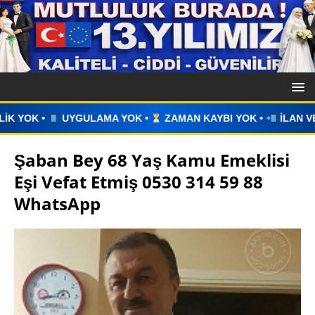
 •
ZAMAN KAYBI YOK •
İLAN VERİN •
WHATSAPP ÜZERİNDE
Şaban Bey 68 Yaş Kamu Emeklisi
Eşi Vefat Etmiş 0530 314 59 88
WhatsApp