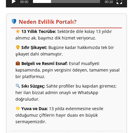
00:00
00:10
Neden Evlilik Portalı?
13 Yıllık Tecrübe:
Sektörde dile kolay 13 yıldır
alnımız ak, başımız dik hizmet veriyoruz.
Sıfır Şikayet:
Bugüne kadar hakkımızda tek bir
şikayet dahi olmamıştır.
Belgeli ve Resmî Esnaf:
Esnaf muafiyeti
kapsamında, peşin vergisini ödeyen, tamamen yasal
bir platformuz.
Sıkı Süzgeç:
Sahte profiller bu kapıdan giremez;
her ilan bizzat admin onaylı ve WhatsApp
doğruludur.
Yuva ve Dua:
13 yılda evlenmesine vesile
olduğumuz çiftlerin hayır duası en büyük
sermayemizdir.