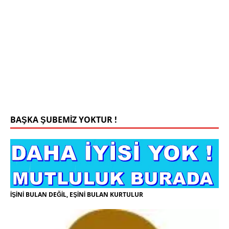
0543 201 13 25 WhatsApp
Konyada yaşiyorum.yaş 42 eşim.vefat etti yanliz
yaşiyorum kizim var hayatini annannesinde idame
ettiriyor ortaokula başlayacak sigara alkol
kullanmiyorum.evim.işim arabam.var namazlarimi
kilmaya ozen gosteren vicdanli edepli
[İLAN
DETAYLARI>]
BAŞKA ŞUBEMİZ YOKTUR !
İŞİNİ BULAN DEĞİL, EŞİNİ BULAN KURTULUR