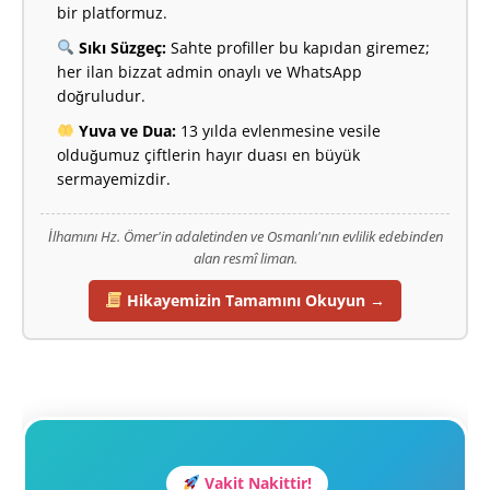
bir platformuz.
Sıkı Süzgeç:
Sahte profiller bu kapıdan giremez;
her ilan bizzat admin onaylı ve WhatsApp
doğruludur.
Yuva ve Dua:
13 yılda evlenmesine vesile
olduğumuz çiftlerin hayır duası en büyük
sermayemizdir.
İlhamını Hz. Ömer'in adaletinden ve Osmanlı'nın evlilik edebinden
alan resmî liman.
Hikayemizin Tamamını Okuyun →
Vakit Nakittir!