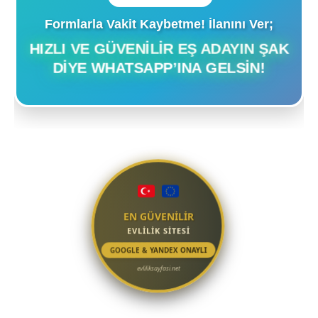
Formlarla Vakit Kaybetme! İlanını Ver;
HIZLI VE GÜVENILIR EŞ ADAYIN ŞAK
DIYE WHATSAPP’INA GELSIN!
EN GÜVENİLİR
EVLİLİK SİTESİ
GOOGLE & YANDEX ONAYLI
evliliksayfasi.net