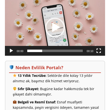
Video
oynatıcı
00:00
00:10
Neden Evlilik Portalı?
13 Yıllık Tecrübe:
Sektörde dile kolay 13 yıldır
alnımız ak, başımız dik hizmet veriyoruz.
Sıfır Şikayet:
Bugüne kadar hakkımızda tek bir
şikayet dahi olmamıştır.
Belgeli ve Resmî Esnaf:
Esnaf muafiyeti
kapsamında, peşin vergisini ödeyen, tamamen yasal