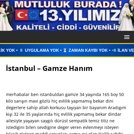
K •
ZAMAN KAYBI YOK •
İLAN VERİN •
WHATSAPP ÜZERİN
İstanbul – Gamze Hanım
merhabalar ben istanbuldan gamze 34 yaşında 165 boy 50
kilo sarışın mavi gözlü hiç evlilik yapmamış bekar dini
degerlere sahip allah korkusu taşıyan bir bayanım Aradıgım
kişi 32 ile 35 yaşlarında hiç evlilik yapmamış bekar dindar
ailesiyle yaşayan saygılı dürüst sempatik temiz titiz ne
istedigini bilen sevdigine deger veren evlenmeyi isteyen
kılasik giyinen maddi sorunları aşmış evi olan kişilik sahibi