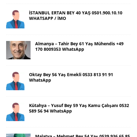
İSTANBUL ERTAN BEY 40 YAŞ 0501.900.10.10
WHATSAPP / İMO
Almanya – Tahir Bey 61 Yaş Mühendis +49
170 8009353 WhatsApp
Oktay Bey 56 Yaş Emekli 0533 813 91 91
WhatsApp
Kütahya – Yusuf Bey 59 Yaş Kamu Çalışanı 0532
589 56 94 WhatsApp
Malatya – Mehmet Bey 54 Yaş 0539 936 65 85