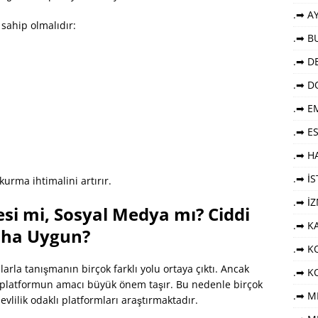
.➡ AY
 sahip olmalıdır:
.➡ B
.➡ DE
.➡ D
.➡ E
.➡ E
.➡ HA
.➡ İ
 kurma ihtimalini artırır.
.➡ İ
tesi mi, Sosyal Medya mı? Ciddi
.➡ K
Daha Uygun?
.➡ KO
larla tanışmanın birçok farklı yolu ortaya çıktı. Ancak
.➡ K
an platformun amacı büyük önem taşır. Bu nedenle birçok
.➡ M
vlilik odaklı platformları araştırmaktadır.