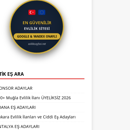
EN GÜVENİLİR
EVLİLİK SİTESİ
GOOGLE & YANDEX ONAYLI
evliliksayfasi.net
TİK EŞ ARA
PONSOR ADAYLAR
0+ Muğla Evlilik İlanı ÜYELİKSİZ 2026
DANA EŞ ADAYLARI
kara Evlilik İlanları ve Ciddi Eş Adayları
NTALYA EŞ ADAYLARI