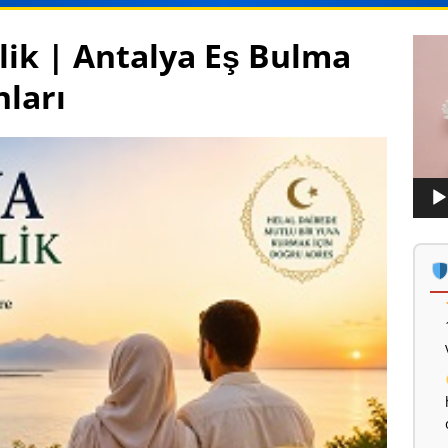
ilik | Antalya Eş Bulma
Vide
oynat
nları