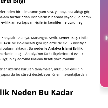
rel Bilgi
lerinden biri olmasının yanı sıra, yıl boyunca aldığı göç
 yaşam tarzlarından insanların bir arada yaşadığı dinamik
di evlilik amacı taşıyan kişilerin kendilerine uygun eş
 Konyaaltı, Alanya, Manavgat, Serik, Kemer, Kaş, Finike,
 Aksu ve Döşemealtı gibi ilçelerde de evlilik niyetiyle
işi bulunmaktadır. Bu nedenle
Antalya İslami Evlilik
erkezini değil, Antalya’nın farklı ilçelerindeki evlilik
n uygun eş adayına ulaşma fırsatı yakalayabilir.
ğerler üzerine kurulan tanışmalar, mutlu bir evliliğin
l yapısı da bu süreci destekleyen önemli avantajlardan
ilik Neden Bu Kadar