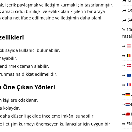
.➡ ME
, içerik paylaşmak ve iletişim kurmak için tasarlanmıştır.
.➡ Ö
 amacı ciddi bir ilişki ve evlilik olan kişilerin bir araya
 daha net ifade edilmesine ve iletişimin daha planlı
.➡ SA
% 100
llikleri
Yasal
⇒
k sayıda kullanıcı bulunabilir.
⇒
ayabilir.
⇒
lendirmek zaman alabilir.
korunmasına dikkat edilmelidir.
⇒
⇒
in Öne Çıkan Yönleri
⇒
n kişilere odaklanır.
⇒
4
a kolaydır.
⇒
 daha düzenli şekilde inceleme imkânı sunabilir.
➡ EN
e iletişim kurmayı önemseyen kullanıcılar için uygun bir