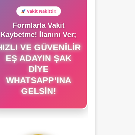
Vakit Nakittir!
Formlarla Vakit
Kaybetme! İlanını Ver;
HIZLI VE GÜVENILIR
EŞ ADAYIN ŞAK
DIYE
WHATSAPP’INA
GELSIN!