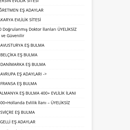
RSİN EVLİLİK SİTESİ
ĞRETMEN EŞ ADAYLAR
KARYA EVLİLİK SİTESİ
 Doğrulanmış Doktor İlanları ÜYELİKSİZ
 ve Güvenilir
AVUSTURYA EŞ BULMA
BELÇİKA EŞ BULMA
DANİMARKA EŞ BULMA
AVRUPA EŞ ADAYLARI ->
FRANSA EŞ BULMA
ALMANYA EŞ BULMA 400+ EVLİLİK İLANI
00+Hollanda Evlilik İlanı – ÜYELİKSİZ
İSVİÇRE EŞ BULMA
GELLİ EŞ ADAYLAR