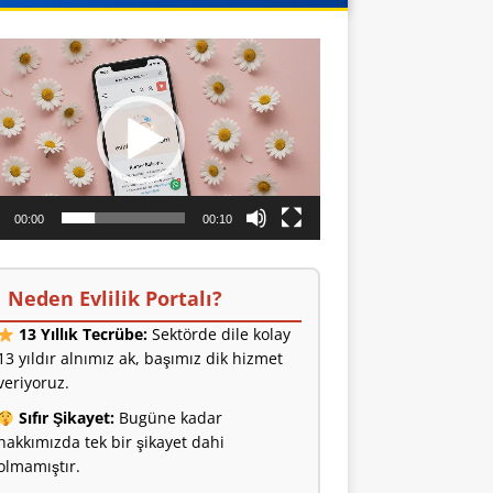
o
ıcı
00:00
00:10
Neden Evlilik Portalı?
13 Yıllık Tecrübe:
Sektörde dile kolay
13 yıldır alnımız ak, başımız dik hizmet
veriyoruz.
Sıfır Şikayet:
Bugüne kadar
hakkımızda tek bir şikayet dahi
olmamıştır.