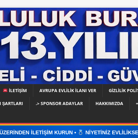
İLETİŞİM
AVRUPA EVLİLİK İLANI VER
GIZLILIK POLI
 ŞARTLARI
.> SPONSOR ADAYLAR
HAKKIMIZDA
İM KURUN •
NİYETİNİZ EVLİLİKSE, DOĞRU YERDESİ