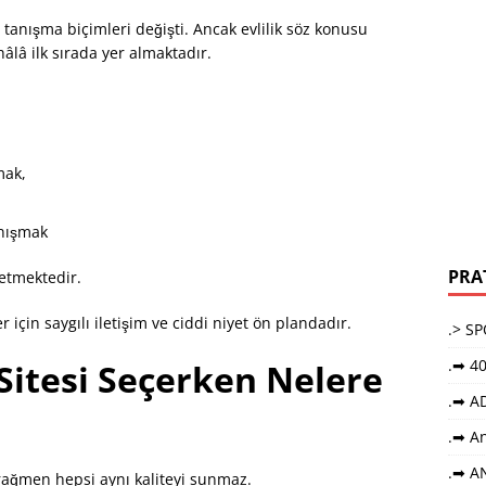
n tanışma biçimleri değişti. Ancak evlilik söz konusu
lâ ilk sırada yer almaktadır.
mak,
nışmak
PRA
 etmektedir.
r için saygılı iletişim ve ciddi niyet ön plandadır.
.> S
.➡ 40
Sitesi Seçerken Nelere
.➡ A
.➡ An
.➡ A
rağmen hepsi aynı kaliteyi sunmaz.