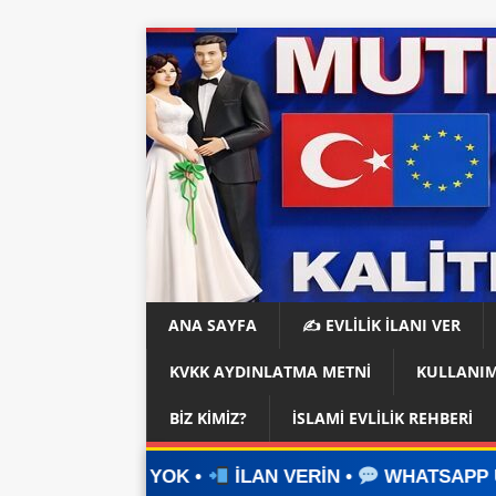
ANA SAYFA
✍️ EVLİLİK İLANI VER
KVKK AYDINLATMA METNI
KULLANIM
BIZ KIMIZ?
İSLAMI EVLILIK REHBERI
OK •
İLAN VERİN •
WHATSAPP ÜZERİNDEN İLETİŞ