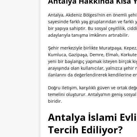
Antalya Hakkında Kısa Ye
Antalya, Akdeniz Bölgesi’nin en önemli şehir
sayesinde farklı yaş gruplarından ve farklı
bir yapıya sahiptir. Bu sosyal çeşitlilik, cid
adaylarıyla tanışma imkânını artırabilir.
Şehir merkeziyle birlikte Muratpaşa, Kepez,
Kumluca, Gazipaşa, Demre, Elmalı, Korkuteli,
yeni bir başlangıç yapmak isteyen birçok k
arayışında olan kullanıcılar, yalnızca şehir m
ilanlarını da değerlendirerek kendilerine e
Doğru iletişim, karşılıklı güven ve ortak de
temelini oluşturur. Antalya’nın geniş sosya
biridir.
Antalya İslami Evl
Tercih Ediliyor?