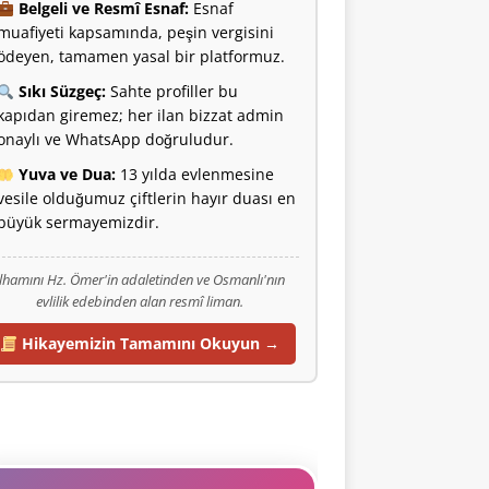
Belgeli ve Resmî Esnaf:
Esnaf
muafiyeti kapsamında, peşin vergisini
ödeyen, tamamen yasal bir platformuz.
Sıkı Süzgeç:
Sahte profiller bu
kapıdan giremez; her ilan bizzat admin
onaylı ve WhatsApp doğruludur.
Yuva ve Dua:
13 yılda evlenmesine
vesile olduğumuz çiftlerin hayır duası en
büyük sermayemizdir.
İlhamını Hz. Ömer'in adaletinden ve Osmanlı'nın
evlilik edebinden alan resmî liman.
Hikayemizin Tamamını Okuyun →