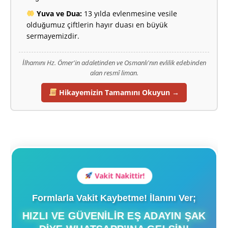
Yuva ve Dua:
13 yılda evlenmesine vesile
olduğumuz çiftlerin hayır duası en büyük
sermayemizdir.
İlhamını Hz. Ömer'in adaletinden ve Osmanlı'nın evlilik edebinden
alan resmî liman.
Hikayemizin Tamamını Okuyun →
Vakit Nakittir!
Formlarla Vakit Kaybetme! İlanını Ver;
HIZLI VE GÜVENILIR EŞ ADAYIN ŞAK