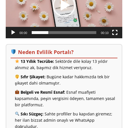
00:00
00:10
Neden Evlilik Portalı?
13 Yıllık Tecrübe:
Sektörde dile kolay 13 yıldır
alnımız ak, başımız dik hizmet veriyoruz.
Sıfır Şikayet:
Bugüne kadar hakkımızda tek bir
şikayet dahi olmamıştır.
Belgeli ve Resmî Esnaf:
Esnaf muafiyeti
kapsamında, peşin vergisini ödeyen, tamamen yasal
bir platformuz.
Sıkı Süzgeç:
Sahte profiller bu kapıdan giremez;
her ilan bizzat admin onaylı ve WhatsApp
doğruludur.