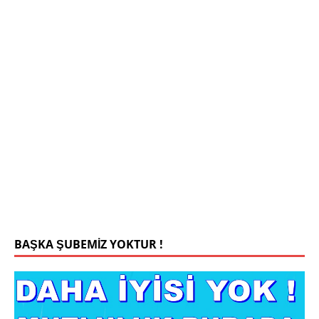
Mehmet Bey 42 Yaş Kamu Çalışanı
0543 201 13 25 WhatsApp
Konyada yaşiyorum.yaş 42 eşim.vefat etti yanliz
yaşiyorum kizim var hayatini annannesinde idame
ettiriyor ortaokula başlayacak sigara alkol
kullanmiyorum.evim.işim arabam.var namazlarimi
kilmaya ozen gosteren vicdanli edepli
[İLAN
DETAYLARI>]
BAŞKA ŞUBEMİZ YOKTUR !