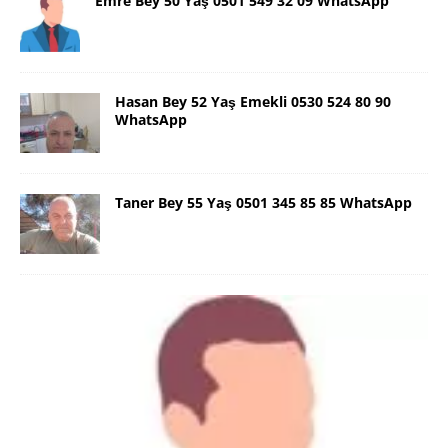
Emre Bey 50 Yaş 0501 549 32 09 WhatsApp
Hasan Bey 52 Yaş Emekli 0530 524 80 90
WhatsApp
Taner Bey 55 Yaş 0501 345 85 85 WhatsApp
Danimarka Mustafa Bey 45 Yaş +45
42 48 17 28 WhatsApp
Lütfen Danimarka dışı aramasın. Selam ben
Danimarka’dan Mustafa 45 yaşında, 1.88 boyunda,
98 kiloda, Kumral, ayrılmış bir beyim. Alkol yok.