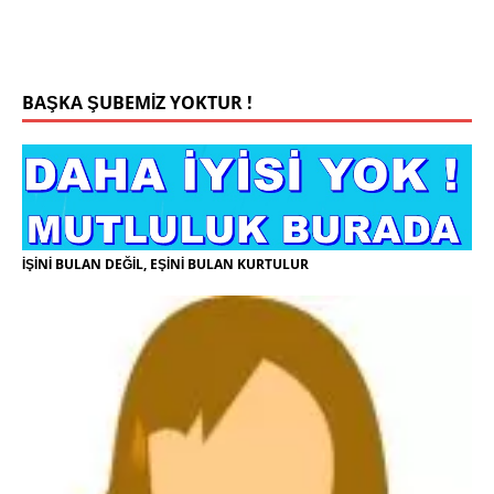
kilmaya ozen gosteren vicdanli edepli
[İLAN
DETAYLARI>]
BAŞKA ŞUBEMİZ YOKTUR !
İŞİNİ BULAN DEĞİL, EŞİNİ BULAN KURTULUR