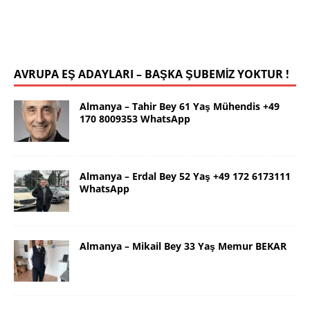
uygun bir rafika arıyorum. Ana dilimizin yanı sıra
tahsilimi
[İLAN DETAYLARI>]
AVRUPA EŞ ADAYLARI – BAŞKA ŞUBEMİZ YOKTUR !
Almanya – Tahir Bey 61 Yaş Mühendis +49
170 8009353 WhatsApp
Almanya – Erdal Bey 52 Yaş +49 172 6173111
WhatsApp
Almanya – Mikail Bey 33 Yaş Memur BEKAR