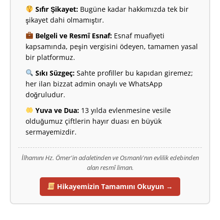
Sıfır Şikayet:
Bugüne kadar hakkımızda tek bir
şikayet dahi olmamıştır.
Belgeli ve Resmî Esnaf:
Esnaf muafiyeti
kapsamında, peşin vergisini ödeyen, tamamen yasal
bir platformuz.
Sıkı Süzgeç:
Sahte profiller bu kapıdan giremez;
her ilan bizzat admin onaylı ve WhatsApp
doğruludur.
Yuva ve Dua:
13 yılda evlenmesine vesile
olduğumuz çiftlerin hayır duası en büyük
sermayemizdir.
İlhamını Hz. Ömer'in adaletinden ve Osmanlı'nın evlilik edebinden
alan resmî liman.
Hikayemizin Tamamını Okuyun →