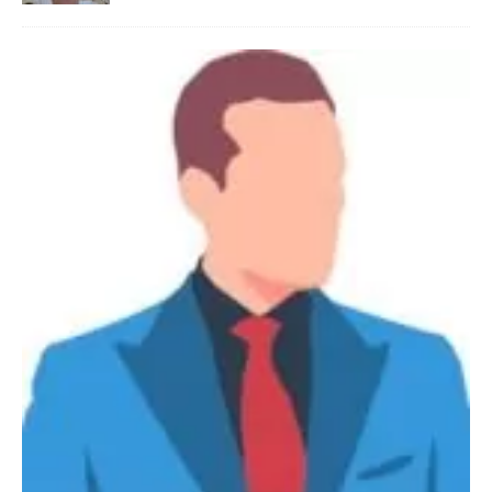
Danimarka Mustafa Bey 45 Yaş +45
42 48 17 28 WhatsApp
Lütfen Danimarka dışı aramasın. Selam ben
Danimarka’dan Mustafa 45 yaşında, 1.88 boyunda,
98 kiloda, Kumral, ayrılmış bir beyim. Alkol yok.
Sigara var. Maddi sıkıntım yok.
[İLAN DETAYLARI>]