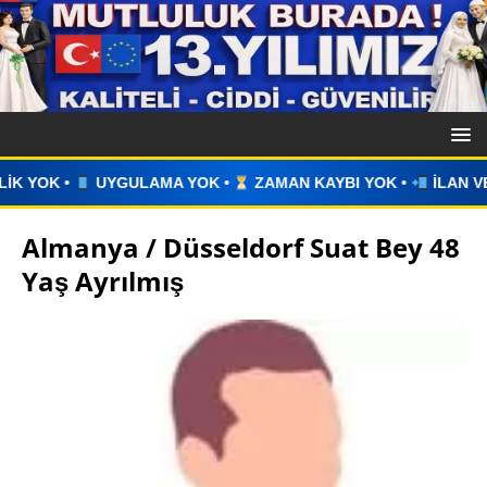
A YOK •
ZAMAN KAYBI YOK •
İLAN VERİN •
WHATSAPP ÜZ
Almanya / Düsseldorf Suat Bey 48
Yaş Ayrılmış