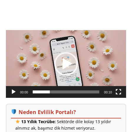
emekli bir bayanım. Alkol ve sigara yok.
[İLAN
DETAYLARI>]
Video
oynatıcı
00:00
00:10
Neden Evlilik Portalı?
13 Yıllık Tecrübe:
Sektörde dile kolay 13 yıldır
alnımız ak, başımız dik hizmet veriyoruz.