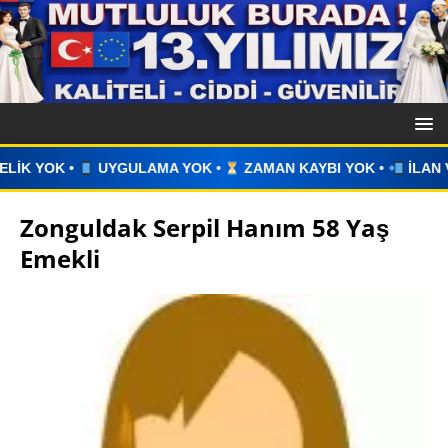
A YOK •
ZAMAN KAYBI YOK •
İLAN VERİN •
WHATSAPP ÜZ
Zonguldak Serpil Hanım 58 Yaş
Emekli