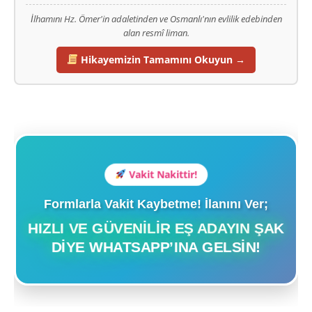
İlhamını Hz. Ömer'in adaletinden ve Osmanlı'nın evlilik edebinden
alan resmî liman.
Hikayemizin Tamamını Okuyun →
Vakit Nakittir!
Formlarla Vakit Kaybetme! İlanını Ver;
HIZLI VE GÜVENILIR EŞ ADAYIN ŞAK
DIYE WHATSAPP’INA GELSIN!