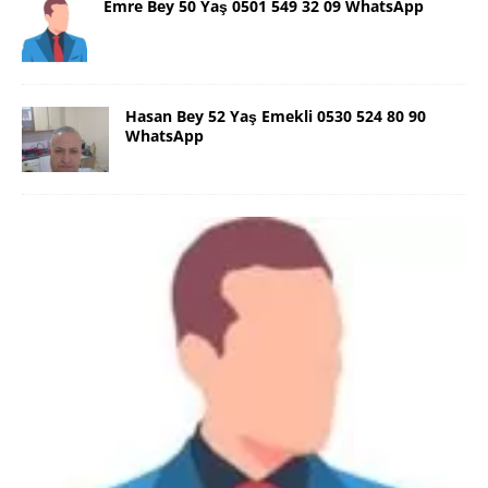
Emre Bey 50 Yaş 0501 549 32 09 WhatsApp
Hasan Bey 52 Yaş Emekli 0530 524 80 90
WhatsApp
Danimarka Mustafa Bey 45 Yaş +45
42 48 17 28 WhatsApp
Lütfen Danimarka dışı aramasın. Selam ben
Danimarka’dan Mustafa 45 yaşında, 1.88 boyunda,
98 kiloda, Kumral, ayrılmış bir beyim. Alkol yok.
Sigara var. Maddi sıkıntım yok.
[İLAN DETAYLARI>]