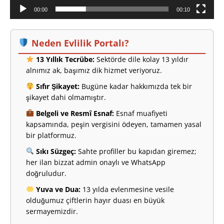
00:00
00:10
Neden Evlilik Portalı?
13 Yıllık Tecrübe:
Sektörde dile kolay 13 yıldır
alnımız ak, başımız dik hizmet veriyoruz.
Sıfır Şikayet:
Bugüne kadar hakkımızda tek bir
şikayet dahi olmamıştır.
Belgeli ve Resmî Esnaf:
Esnaf muafiyeti
kapsamında, peşin vergisini ödeyen, tamamen yasal
bir platformuz.
Sıkı Süzgeç:
Sahte profiller bu kapıdan giremez;
her ilan bizzat admin onaylı ve WhatsApp
doğruludur.
Yuva ve Dua:
13 yılda evlenmesine vesile
olduğumuz çiftlerin hayır duası en büyük
sermayemizdir.