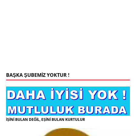
Mehmet Bey 42 Yaş Kamu Çalışanı
0543 201 13 25 WhatsApp
Konyada yaşiyorum.yaş 42 eşim.vefat etti yanliz
yaşiyorum kizim var hayatini annannesinde idame
ettiriyor ortaokula başlayacak sigara alkol
kullanmiyorum.evim.işim arabam.var namazlarimi
kilmaya ozen gosteren vicdanli edepli
[İLAN
DETAYLARI>]
BAŞKA ŞUBEMİZ YOKTUR !
İŞİNİ BULAN DEĞİL, EŞİNİ BULAN KURTULUR