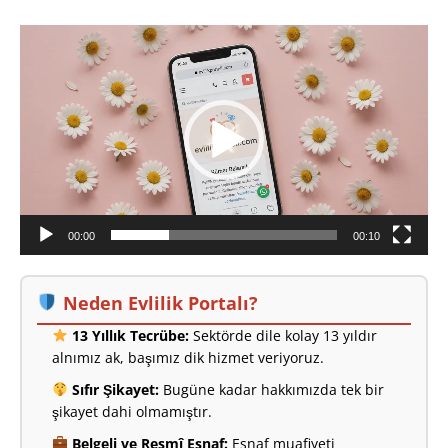
Video
oynatıcı
00:00
00:10
Neden Evlilik Portalı?
13 Yıllık Tecrübe:
Sektörde dile kolay 13 yıldır
alnımız ak, başımız dik hizmet veriyoruz.
Sıfır Şikayet:
Bugüne kadar hakkımızda tek bir
şikayet dahi olmamıştır.
Belgeli ve Resmî Esnaf:
Esnaf muafiyeti