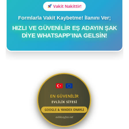
Vakit Nakittir!
Formlarla Vakit Kaybetme! İlanını Ver;
HIZLI VE GÜVENILIR EŞ ADAYIN ŞAK
DIYE WHATSAPP’INA GELSIN!
EN GÜVENİLİR
EVLİLİK SİTESİ
GOOGLE & YANDEX ONAYLI
evliliksayfasi.net