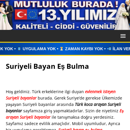
YOK •
ZAMAN KAYBI YOK •
İLAN VERİN •
WHATSAPP ÜZER
Suriyeli Bayan Eş Bulma
Hoş geldiniz. Türk erkeklerine ilgi duyan
evlenmek isteyen
Suriyeli bayanlar
burada. Gerek Suriye’de gerekse Ülkemizde
yaşayan Suriyeli bayanlar arasında
Türk koca arayan Suriyeli
bayanlar
sayfamıza giriş yapmaktadırlar. Sizin de niyetiniz
Eş
arayan Suriyeli bayanlar
ile tanışmaksa doğru yerdesiniz.
Sayfamız sadece evlilik amaçlıdır. Mobil uyumludur, Ayrıca
bir uygulama gerektirmez.
Suriyeli
bayan eş bulma