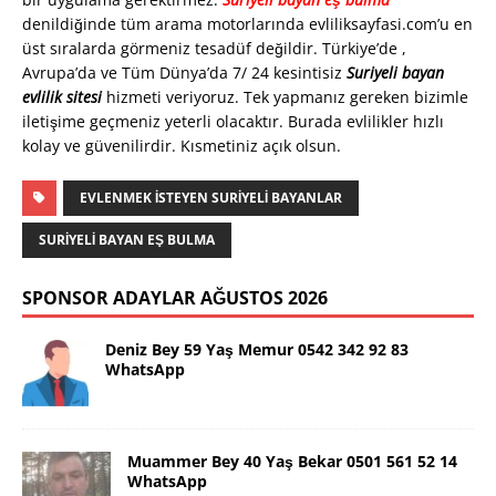
denildiğinde tüm arama motorlarında evliliksayfasi.com’u en
üst sıralarda görmeniz tesadüf değildir. Türkiye’de ,
Avrupa’da ve Tüm Dünya’da 7/ 24 kesintisiz
Suriyeli bayan
evlilik sitesi
hizmeti veriyoruz. Tek yapmanız gereken bizimle
iletişime geçmeniz yeterli olacaktır. Burada evlilikler hızlı
kolay ve güvenilirdir. Kısmetiniz açık olsun.
EVLENMEK İSTEYEN SURİYELİ BAYANLAR
SURİYELİ BAYAN EŞ BULMA
SPONSOR ADAYLAR AĞUSTOS 2026
Deniz Bey 59 Yaş Memur 0542 342 92 83
WhatsApp
Muammer Bey 40 Yaş Bekar 0501 561 52 14
WhatsApp