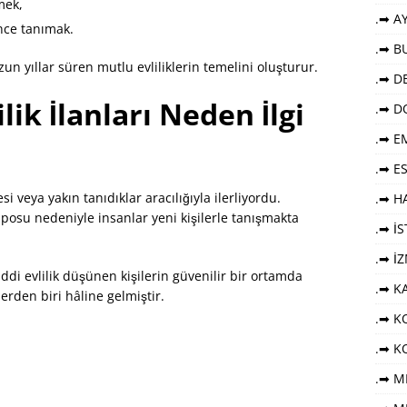
mek,
.➡ AY
nce tanımak.
.➡ B
zun yıllar süren mutlu evliliklerin temelini oluşturur.
.➡ DE
ik İlanları Neden İlgi
.➡ D
.➡ E
.➡ E
 veya yakın tanıdıklar aracılığıyla ilerliyordu.
.➡ HA
su nedeniyle insanlar yeni kişilerle tanışmakta
.➡ İ
.➡ İ
ddi evlilik düşünen kişilerin güvenilir bir ortamda
.➡ K
rden biri hâline gelmiştir.
.➡ KO
.➡ K
.➡ M