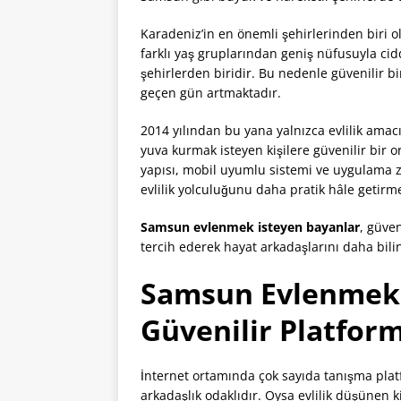
Karadeniz’in en önemli şehirlerinden biri ol
farklı yaş gruplarından geniş nüfusuyla cid
şehirlerden biridir. Bu nedenle güvenilir bi
geçen gün artmaktadır.
2014 yılından bu yana yalnızca evlilik ama
yuva kurmak isteyen kişilere güvenilir bir
yapısı, mobil uyumlu sistemi ve uygulama 
evlilik yolculuğunu daha pratik hâle getirm
Samsun evlenmek isteyen bayanlar
, güven
tercih ederek hayat arkadaşlarını daha bili
Samsun Evlenmek 
Güvenilir Platform
İnternet ortamında çok sayıda tanışma pla
arkadaşlık odaklıdır. Oysa evlilik düşünen k