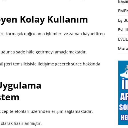
Başar
EMEK
yen Kolay Kullanım
Eş Bu
Evlil
ları, karmaşık doğrulama işlemleri ve zaman kaybettiren
EVLİL
Mura
lduğunca sade hâle getirmeyi amaçlamaktadır.
müşteri temsilcisiyle iletişime geçerek süreç hakkında
Uygulama
stem
k cep telefonları üzerinden erişim sağlamaktadır.
larak hazırlanmıştır.