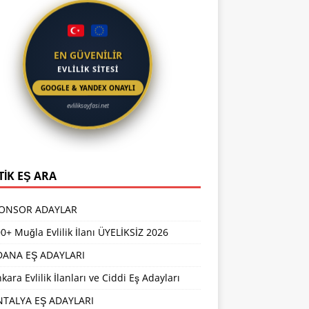
EN GÜVENİLİR
EVLİLİK SİTESİ
GOOGLE & YANDEX ONAYLI
evliliksayfasi.net
TİK EŞ ARA
PONSOR ADAYLAR
0+ Muğla Evlilik İlanı ÜYELİKSİZ 2026
DANA EŞ ADAYLARI
kara Evlilik İlanları ve Ciddi Eş Adayları
NTALYA EŞ ADAYLARI