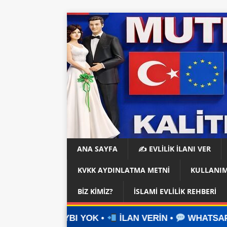
ANA SAYFA
✍️ EVLİLİK İLANI VER
KVKK AYDINLATMA METNI
KULLANIM
BIZ KIMIZ?
İSLAMI EVLILIK REHBERI
OK •
İLAN VERİN •
WHATSAPP ÜZERİNDEN İLETİ