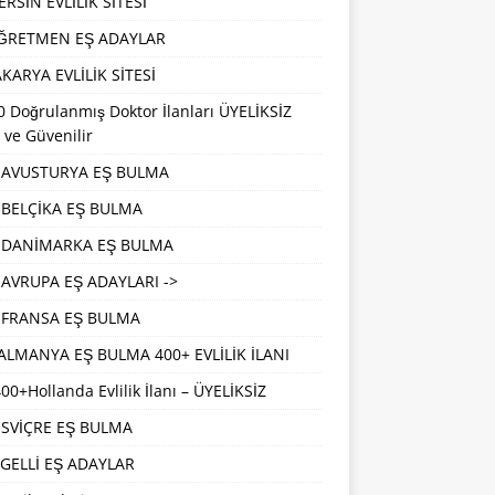
RSİN EVLİLİK SİTESİ
ĞRETMEN EŞ ADAYLAR
KARYA EVLİLİK SİTESİ
 Doğrulanmış Doktor İlanları ÜYELİKSİZ
 ve Güvenilir
AVUSTURYA EŞ BULMA
BELÇİKA EŞ BULMA
DANİMARKA EŞ BULMA
AVRUPA EŞ ADAYLARI ->
FRANSA EŞ BULMA
ALMANYA EŞ BULMA 400+ EVLİLİK İLANI
00+Hollanda Evlilik İlanı – ÜYELİKSİZ
İSVİÇRE EŞ BULMA
GELLİ EŞ ADAYLAR