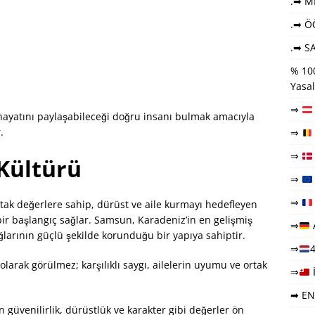
.➡ ME
.➡ Ö
.➡ SA
% 100
Yasal
⇒
, hayatını paylaşabileceği doğru insanı bulmak amacıyla
.
⇒
⇒
 Kültürü
⇒
⇒
rtak değerlere sahip, dürüst ve aile kurmayı hedefleyen
bir başlangıç sağlar. Samsun, Karadeniz’in en gelişmiş
⇒
larının güçlü şekilde korunduğu bir yapıya sahiptir.
⇒
4
ği olarak görülmez; karşılıklı saygı, ailelerin uyumu ve ortak
⇒
➡ EN
 güvenilirlik, dürüstlük ve karakter gibi değerler ön