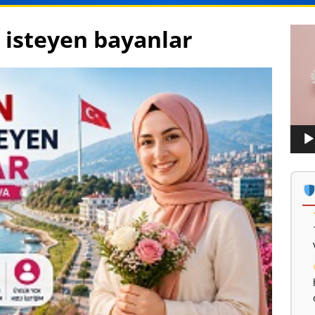
isteyen bayanlar
Vide
oynat