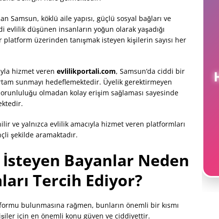
an Samsun, köklü aile yapısı, güçlü sosyal bağları ve
di evlilik düşünen insanların yoğun olarak yaşadığı
r platform üzerinden tanışmak isteyen kişilerin sayısı her
cıyla hizmet veren
evlilikportali.com
, Samsun’da ciddi bir
 ortam sunmayı hedeflemektedir. Üyelik gerektirmeyen
zorunluluğu olmadan kolay erişim sağlaması sayesinde
ektedir.
ilir ve yalnızca evlilik amacıyla hizmet veren platformları
nçli şekilde aramaktadır.
İsteyen Bayanlar Neden
ları Tercih Ediyor?
tformu bulunmasına rağmen, bunların önemli bir kısmı
işiler için en önemli konu güven ve ciddiyettir.