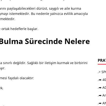
nı paylaşabilecekleri dürüst, saygılı ve aile kurma
mayı istemektedir. Bu nedenle yalnızca evlilik amacıyla
rmektedir.
ve ortak hedeflerle başlar.
Bulma Sürecinde Nelere
PRA
ınırlı değildir. Sağlıklı bir iletişim kurmak ve birbirini
şır.
.> S
esi faydalı olacaktır:
.➡ 40
.➡ A
ek,
,
.➡ An
.➡ A