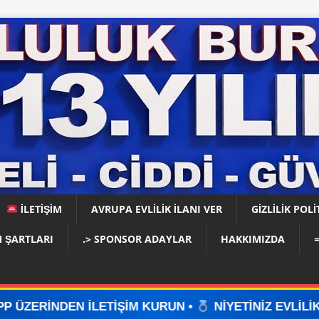
İLETİŞİM
AVRUPA EVLİLİK İLANI VER
GIZLILIK POLI
 ŞARTLARI
.> SPONSOR ADAYLAR
HAKKIMIZDA
ŞİM KURUN •
NİYETİNİZ EVLİLİKSE, DOĞRU YERDESİ