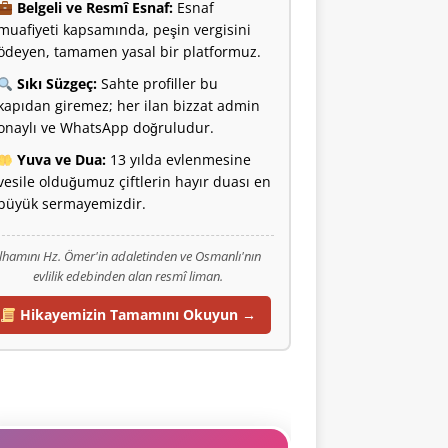
Belgeli ve Resmî Esnaf:
Esnaf
muafiyeti kapsamında, peşin vergisini
ödeyen, tamamen yasal bir platformuz.
Sıkı Süzgeç:
Sahte profiller bu
kapıdan giremez; her ilan bizzat admin
onaylı ve WhatsApp doğruludur.
Yuva ve Dua:
13 yılda evlenmesine
vesile olduğumuz çiftlerin hayır duası en
büyük sermayemizdir.
İlhamını Hz. Ömer'in adaletinden ve Osmanlı'nın
evlilik edebinden alan resmî liman.
Hikayemizin Tamamını Okuyun →