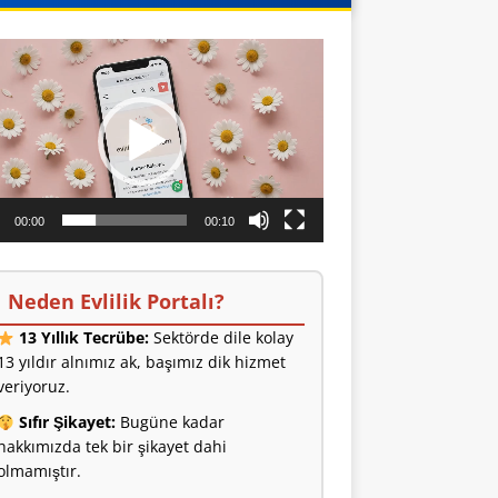
o
ıcı
00:00
00:10
Neden Evlilik Portalı?
13 Yıllık Tecrübe:
Sektörde dile kolay
13 yıldır alnımız ak, başımız dik hizmet
veriyoruz.
Sıfır Şikayet:
Bugüne kadar
hakkımızda tek bir şikayet dahi
olmamıştır.