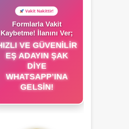
Vakit Nakittir!
Formlarla Vakit
Kaybetme! İlanını Ver;
HIZLI VE GÜVENILIR
EŞ ADAYIN ŞAK
DIYE
WHATSAPP’INA
GELSIN!